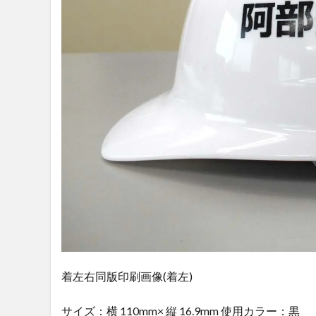
着左右同版印刷画像(着左)
サイズ：横 110mm× 縦 16.9mm 使用カラー：黒