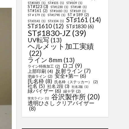
ST#0185
(1)
ST#101
(1)
ST#109
(1)
ST#123
(3)
ST#1230
(1)
ST#148
(1)
ST#161
(2)
ST#1610
(1)
ST#169
(1)
ST＃189
(2)
ST＃179
(1)
ST#1790
(1)
ST♯161
(14)
ST♯0141
(1)
ST♯104
(1)
ST♯1610
(12)
ST♯1830
(6)
ST♯1830-JZ
(39)
UV転写
(13)
ヘルメット加工実績
(22)
ライン 8mm
(13)
ロゴ
(9)
ライン特殊加工
(2)
反射ライン
(7)
上部印刷
(4)
安全+第一
(6)
塗線ライン
(2)
氏名枠
(8)
氏名枠（ステッカー）
(2)
社名
(5)
社名 2段
(3)
社名2版
(1)
緑バイザー
(6)
緑十字
(2)
谷沢製作所
(20)
蛍光ライン
(1)
透明ひさし クリアバイザー
(8)