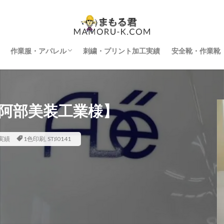
作業服・アパレル
刺繍・プリント加工実績
安全靴・作業靴
インナー
空調服
防寒着
刺繍・プリント加工
【阿部美装工業様】
実績
1色印刷
,
ST♯0141