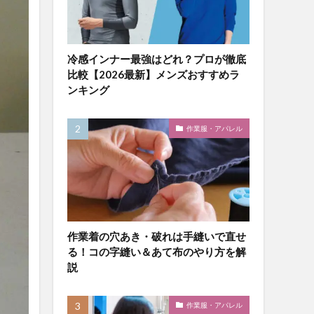
冷感インナー最強はどれ？プロが徹底
比較【2026最新】メンズおすすめラ
ンキング
作業服・アパレル
作業着の穴あき・破れは手縫いで直せ
る！コの字縫い＆あて布のやり方を解
説
作業服・アパレル