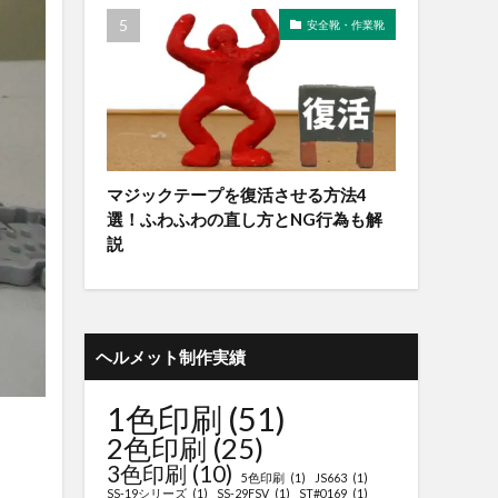
安全靴・作業靴
マジックテープを復活させる方法4
選！ふわふわの直し方とNG行為も解
説
ヘルメット制作実績
1色印刷
(51)
2色印刷
(25)
3色印刷
(10)
5色印刷
(1)
JS663
(1)
SS-19シリーズ
(1)
SS-29FSV
(1)
ST#0169
(1)