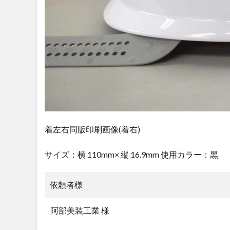
着左右同版印刷画像(着右)
サイズ：横 110mm× 縦 16.9mm 使用カラー：黒
依頼者様
阿部美装工業 様