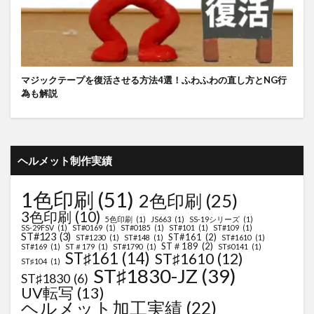
マジックテープを復活させる方法4選！ふわふわの直し方とNG行
為も解説
ヘルメット制作実績
1色印刷
(51)
2色印刷
(25)
3色印刷
(10)
5色印刷
(1)
JS663
(1)
SS-19シリーズ
(1)
SS-29FSV
(1)
ST#0169
(1)
ST#0185
(1)
ST#101
(1)
ST#109
(1)
ST#123
(3)
ST#161
(2)
ST#1230
(1)
ST#148
(1)
ST#1610
(1)
ST＃189
(2)
ST#169
(1)
ST＃179
(1)
ST#1790
(1)
ST♯0141
(1)
ST♯161
(14)
ST♯1610
(12)
ST♯104
(1)
ST♯1830-JZ
(39)
ST♯1830
(6)
UV転写
(13)
ヘルメット加工実績
(22)