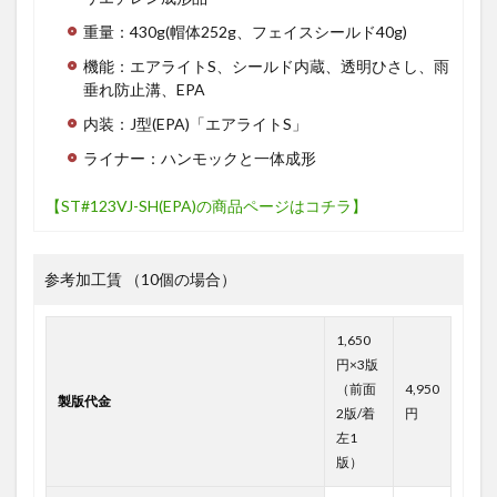
重量：430g(帽体252g、フェイスシールド40g)
機能：エアライトS、シールド内蔵、透明ひさし、雨
垂れ防止溝、EPA
内装：J型(EPA)「エアライトS」
ライナー：ハンモックと一体成形
【ST#123VJ-SH(EPA)の商品ページはコチラ】
参考加工賃 （10個の場合）
1,650
円×3版
（前面
4,950
製版代金
2版/着
円
左1
版）