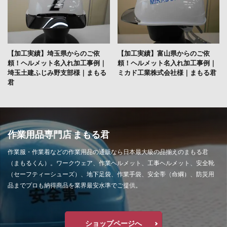
【加工実績】埼玉県からのご依
【加工実績】富山県からのご依
頼！ヘルメット名入れ加工事例｜
頼！ヘルメット名入れ加工事例｜
埼玉土建ふじみ野支部様｜まもる
ミカド工業株式会社様｜まもる君
君
作業用品専門店 まもる君
作業服・作業着などの作業用品の通販なら日本最大級の品揃えのまもる君
（まもるくん）。ワークウェア、作業ヘルメット、工事ヘルメット、安全靴
（セーフティーシューズ）、地下足袋、作業手袋、安全帯（命綱）、防災用
品までプロも納得商品を業界最安水準でご提供。
ショップページへ