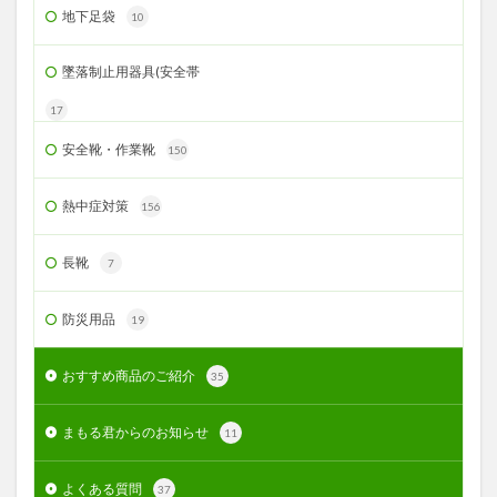
地下足袋
10
墜落制止用器具(安全帯
17
安全靴・作業靴
150
熱中症対策
156
長靴
7
防災用品
19
おすすめ商品のご紹介
35
まもる君からのお知らせ
11
よくある質問
37