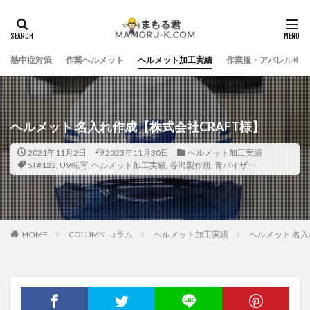
熱中症対策
作業ヘルメット
ヘルメット加工実績
作業服・アパレル
ヘルメット 名入れ作成【株式会社CRAFT様】
2021年11月2日
2023年11月30日
ヘルメット加工実績
ST#123
,
UV転写
,
ヘルメット加工実績
,
谷沢製作所
,
青バイザー
HOME
COLUMN-コラム
ヘルメット加工実績
ヘルメット 名入