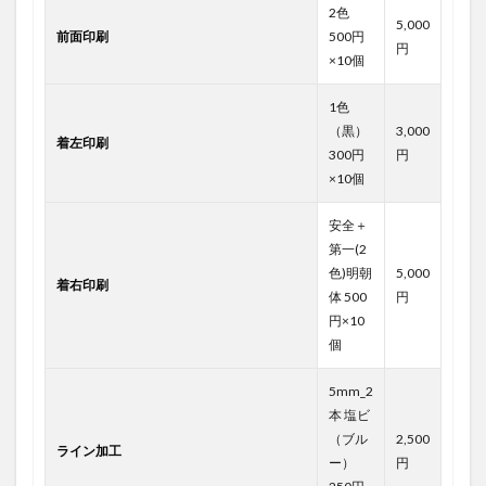
2色
5,000
前面印刷
500円
円
×10個
1色
（黒）
3,000
着左印刷
300円
円
×10個
安全＋
第一(2
色)明朝
5,000
着右印刷
体 500
円
円×10
個
5mm_2
本 塩ビ
（ブル
2,500
ライン加工
ー）
円