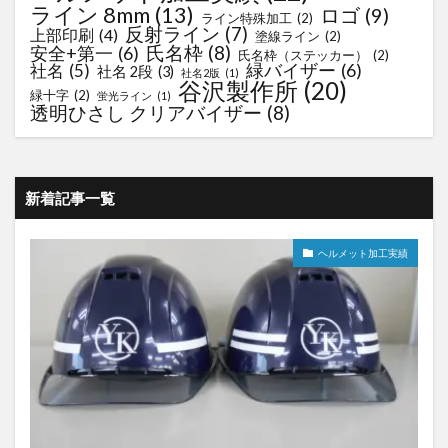
ライン 8mm
(13)
ロゴ
(9)
ライン特殊加工
(2)
反射ライン
(7)
上部印刷
(4)
塗線ライン
(2)
氏名枠
(8)
安全+第一
(6)
氏名枠（ステッカー）
(2)
緑バイザー
(6)
社名
(5)
社名 2段
(3)
社名2版
(1)
谷沢製作所
(20)
緑十字
(2)
蛍光ライン
(1)
透明ひさし クリアバイザー
(8)
新着記事一覧
ヘルメット加工実績