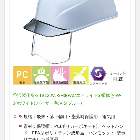
谷沢製作所/ST#123VJ-SH(EPA)/エアライトS 帽体色:W-
3(ホワイト) バイザー色:V-5(ブルー)
規格：飛来・落下物用・墜落時保護用・電気用
素材：保護帽：PC(ポリカーボネート)、ヘッドバン
ド：EPA型ポリエチレン成形品、ハンモック：J型ポ
リエチレン成形品