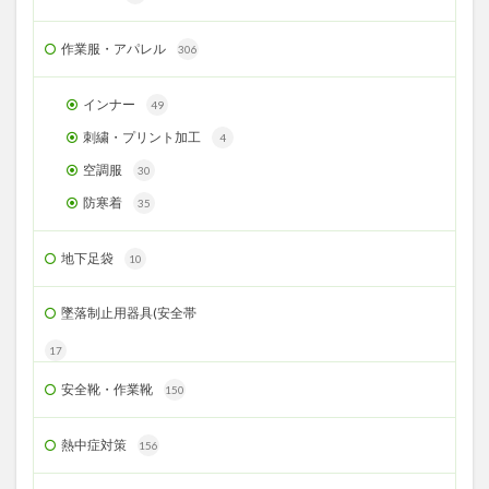
作業服・アパレル
306
インナー
49
刺繍・プリント加工
4
空調服
30
防寒着
35
地下足袋
10
墜落制止用器具(安全帯
17
安全靴・作業靴
150
熱中症対策
156