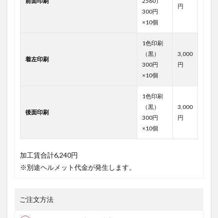
前面印刷
2560）
円
300円
×10個
1色印刷
（黒）
3,000
着左印刷
300円
円
×10個
1色印刷
（黒）
3,000
後面印刷
300円
円
×10個
加工賃合計
6,240円
※別途ヘルメット代金が発生します。
ご注文方法