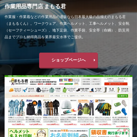
作業用品専門店 まもる君
作業服・作業着などの作業用品の通販なら日本最大級の品揃えのまもる君
（まもるくん）。ワークウェア、作業ヘルメット、工事ヘルメット、安全靴
（セーフティーシューズ）、地下足袋、作業手袋、安全帯（命綱）、防災用
品までプロも納得商品を業界最安水準でご提供。
ショップページへ