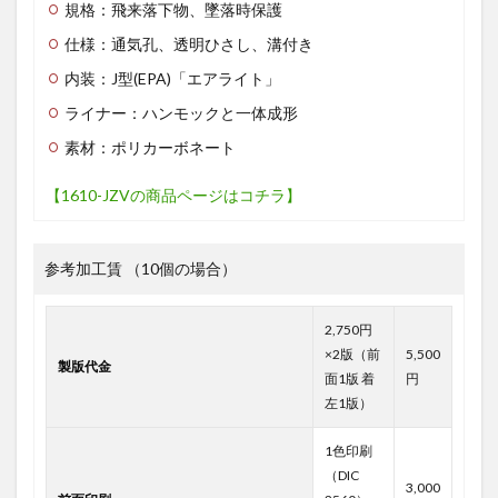
規格：飛来落下物、墜落時保護
仕様：通気孔、透明ひさし、溝付き
内装：J型(EPA)「エアライト」
ライナー：ハンモックと一体成形
素材：ポリカーボネート
【1610-JZVの商品ページはコチラ】
参考加工賃 （10個の場合）
2,750円
×2版（前
5,500
製版代金
面1版 着
円
左1版）
1色印刷
（DIC
3,000