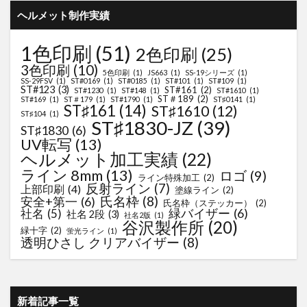
ヘルメット制作実績
1色印刷
(51)
2色印刷
(25)
3色印刷
(10)
5色印刷
(1)
JS663
(1)
SS-19シリーズ
(1)
SS-29FSV
(1)
ST#0169
(1)
ST#0185
(1)
ST#101
(1)
ST#109
(1)
ST#123
(3)
ST#161
(2)
ST#1230
(1)
ST#148
(1)
ST#1610
(1)
ST＃189
(2)
ST#169
(1)
ST＃179
(1)
ST#1790
(1)
ST♯0141
(1)
ST♯161
(14)
ST♯1610
(12)
ST♯104
(1)
ST♯1830-JZ
(39)
ST♯1830
(6)
UV転写
(13)
ヘルメット加工実績
(22)
ライン 8mm
(13)
ロゴ
(9)
ライン特殊加工
(2)
反射ライン
(7)
上部印刷
(4)
塗線ライン
(2)
氏名枠
(8)
安全+第一
(6)
氏名枠（ステッカー）
(2)
緑バイザー
(6)
社名
(5)
社名 2段
(3)
社名2版
(1)
谷沢製作所
(20)
緑十字
(2)
蛍光ライン
(1)
透明ひさし クリアバイザー
(8)
新着記事一覧