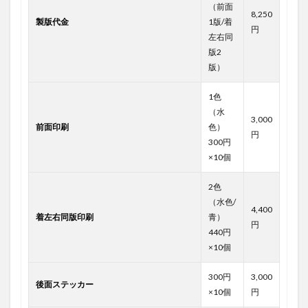
（前面
8,250
製版代金
1版/着
円
左右同
版2
版）
1色
（水
3,000
前面印刷
色）
円
300円
×10個
2色
（水色/
4,400
着左右同版印刷
青）
円
440円
×10個
300円
3,000
後面ステッカー
×10個
円