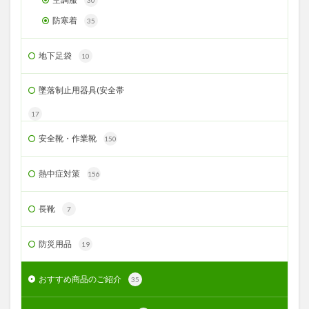
30
防寒着
35
地下足袋
10
墜落制止用器具(安全帯
17
安全靴・作業靴
150
熱中症対策
156
長靴
7
防災用品
19
おすすめ商品のご紹介
35