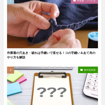
作業服・アパレル
作業着の穴あき・破れは手縫いで直せる！コの字縫い＆あて布の
やり方を解説
熱中症対策