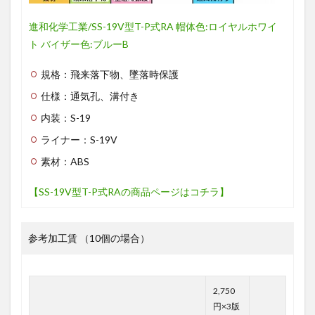
進和化学工業/SS-19V型T-P式RA 帽体色:ロイヤルホワイ
ト バイザー色:ブルーB
規格：飛来落下物、墜落時保護
仕様：通気孔、溝付き
内装：S-19
ライナー：S-19V
素材：ABS
【SS-19V型T-P式RAの商品ページはコチラ】
参考加工賃 （10個の場合）
2,750
円×3版