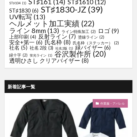
ST♯161
(14)
ST♯1610
(12)
ST♯104
(1)
ST♯1830-JZ
(39)
ST♯1830
(6)
UV転写
(13)
ヘルメット加工実績
(22)
ライン 8mm
(13)
ロゴ
(9)
ライン特殊加工
(2)
反射ライン
(7)
上部印刷
(4)
塗線ライン
(2)
氏名枠
(8)
安全+第一
(6)
氏名枠（ステッカー）
(2)
緑バイザー
(6)
社名
(5)
社名 2段
(3)
社名2版
(1)
谷沢製作所
(20)
緑十字
(2)
蛍光ライン
(1)
透明ひさし クリアバイザー
(8)
新着記事一覧
作業服・アパレル