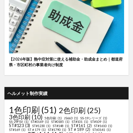
【2026年版】熱中症対策に使える補助金・助成金まとめ｜都道府
県・市区町村の事業者向け制度
ヘルメット制作実績
1色印刷
(51)
2色印刷
(25)
3色印刷
(10)
5色印刷
(1)
JS663
(1)
SS-19シリーズ
(1)
SS-29FSV
(1)
ST#0169
(1)
ST#0185
(1)
ST#101
(1)
ST#109
(1)
ST#123
(3)
ST#161
(2)
ST#1230
(1)
ST#148
(1)
ST#1610
(1)
ST＃189
(2)
ST#169
(1)
ST＃179
(1)
ST#1790
(1)
ST♯0141
(1)