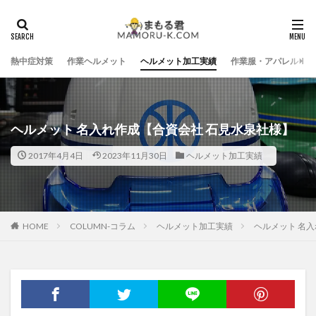
熱中症対策
作業ヘルメット
ヘルメット加工実績
作業服・アパレル
ヘルメット 名入れ作成【合資会社 石見水泉社様】
2017年4月4日
2023年11月30日
ヘルメット加工実績
HOME
COLUMN-コラム
ヘルメット加工実績
ヘルメット 名