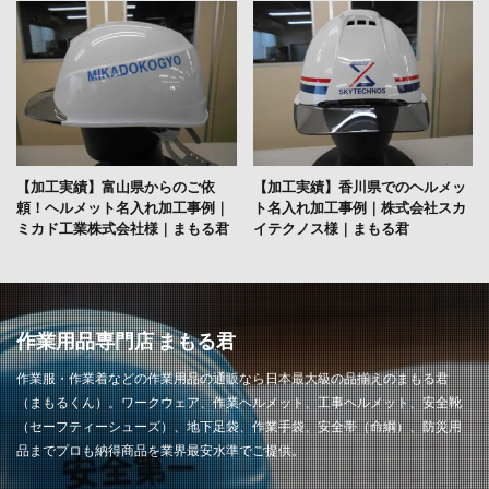
【加工実績】富山県からのご依
【加工実績】香川県でのヘルメッ
頼！ヘルメット名入れ加工事例｜
ト名入れ加工事例｜株式会社スカ
ミカド工業株式会社様｜まもる君
イテクノス様｜まもる君
作業用品専門店 まもる君
作業服・作業着などの作業用品の通販なら日本最大級の品揃えのまもる君
（まもるくん）。ワークウェア、作業ヘルメット、工事ヘルメット、安全靴
（セーフティーシューズ）、地下足袋、作業手袋、安全帯（命綱）、防災用
品までプロも納得商品を業界最安水準でご提供。