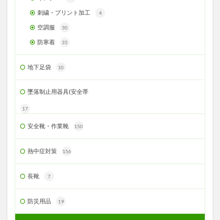
刺繍・プリント加工
4
空調服
30
防寒着
35
地下足袋
10
墜落制止用器具(安全帯
17
安全靴・作業靴
150
熱中症対策
156
長靴
7
防災用品
19