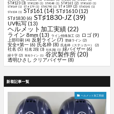
ST#123
(3)
ST#161
(2)
ST#1230
(1)
ST#148
(1)
ST#1610
(1)
ST＃189
(2)
ST#169
(1)
ST＃179
(1)
ST#1790
(1)
ST♯0141
(1)
ST♯161
(14)
ST♯1610
(12)
ST♯104
(1)
ST♯1830-JZ
(39)
ST♯1830
(6)
UV転写
(13)
ヘルメット加工実績
(22)
ライン 8mm
(13)
ロゴ
(9)
ライン特殊加工
(2)
反射ライン
(7)
上部印刷
(4)
塗線ライン
(2)
氏名枠
(8)
安全+第一
(6)
氏名枠（ステッカー）
(2)
緑バイザー
(6)
社名
(5)
社名 2段
(3)
社名2版
(1)
谷沢製作所
(20)
緑十字
(2)
蛍光ライン
(1)
透明ひさし クリアバイザー
(8)
新着記事一覧
ヘルメット加工実績