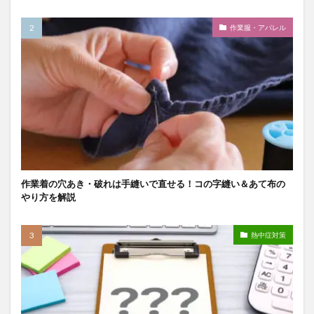
作業服・アパレル
作業着の穴あき・破れは手縫いで直せる！コの字縫い＆あて布の
やり方を解説
熱中症対策