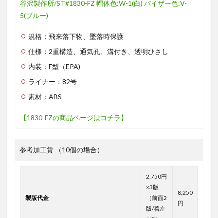
谷沢製作所/ST#1830-FZ 帽体色:W-1(白) バイザー色:V-
5(ブルー)
規格：飛来落下物、墜落時保護
仕様：2重構造、通気孔、溝付き、透明ひさし
内装：F型（EPA)
ライナー：82号
素材：ABS
【1830-FZの商品ページはコチラ】
参考加工賃 （10個の場合）
2,750円
×3版
8,250
製版代金
（前面2
円
版/着左