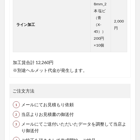
8mm_2
本 塩ビ
（青
2,000
ライン加工
（X-
円
45））
200円
×10個
加工賃合計
12,260円
※別途ヘルメット代金が発生します。
ご注文方法
メールにてお見積もり依頼
当店よりお見積書の御送付
メールにてご送付いただいたデータを調整して当店よ
り御送付