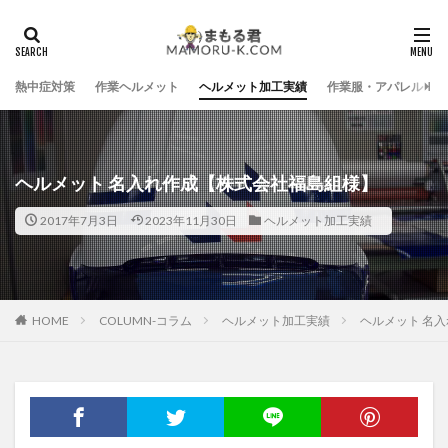
熱中症対策
作業ヘルメット
ヘルメット加工実績
作業服・アパレル
ヘルメット 名入れ作成【株式会社福島組様】
2017年7月3日
2023年11月30日
ヘルメット加工実績
HOME
COLUMN-コラム
ヘルメット加工実績
ヘルメット 名