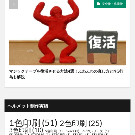
安全靴・作業靴
マジックテープを復活させる方法4選！ふわふわの直し方とNG行
為も解説
ヘルメット制作実績
1色印刷
(51)
2色印刷
(25)
3色印刷
(10)
5色印刷
(1)
JS663
(1)
SS-19シリーズ
(1)
SS-29FSV
(1)
ST#0169
(1)
ST#0185
(1)
ST#101
(1)
ST#109
(1)