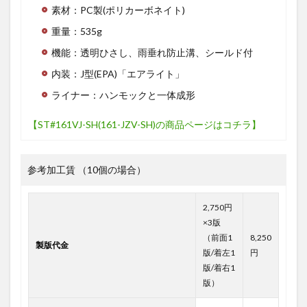
素材：PC製(ポリカーボネイト)
重量：535g
機能：透明ひさし、雨垂れ防止溝、シールド付
内装：J型(EPA)「エアライト」
ライナー：ハンモックと一体成形
【ST#161VJ-SH(161-JZV-SH)の商品ページはコチラ】
参考加工賃 （10個の場合）
2,750円
×3版
（前面1
8,250
製版代金
版/着左1
円
版/着右1
版）