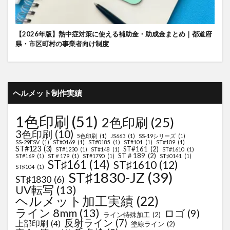
【2026年版】熱中症対策に使える補助金・助成金まとめ｜都道府
県・市区町村の事業者向け制度
ヘルメット制作実績
1色印刷
(51)
2色印刷
(25)
3色印刷
(10)
5色印刷
(1)
JS663
(1)
SS-19シリーズ
(1)
SS-29FSV
(1)
ST#0169
(1)
ST#0185
(1)
ST#101
(1)
ST#109
(1)
ST#123
(3)
ST#161
(2)
ST#1230
(1)
ST#148
(1)
ST#1610
(1)
ST＃189
(2)
ST#169
(1)
ST＃179
(1)
ST#1790
(1)
ST♯0141
(1)
ST♯161
(14)
ST♯1610
(12)
ST♯104
(1)
ST♯1830-JZ
(39)
ST♯1830
(6)
UV転写
(13)
ヘルメット加工実績
(22)
ライン 8mm
(13)
ロゴ
(9)
ライン特殊加工
(2)
反射ライン
(7)
上部印刷
(4)
塗線ライン
(2)