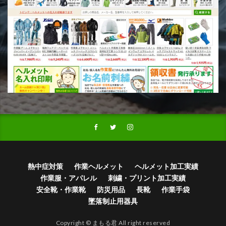
熱中症対策
作業ヘルメット
ヘルメット加工実績
作業服・アパレル
刺繍・プリント加工実績
安全靴・作業靴
防災用品
長靴
作業手袋
墜落制止用器具
Copyright © まもる君 All right reserved