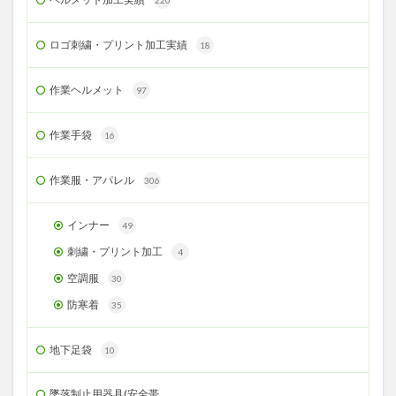
220
ロゴ刺繍・プリント加工実績
18
作業ヘルメット
97
作業手袋
16
作業服・アパレル
306
インナー
49
刺繍・プリント加工
4
空調服
30
防寒着
35
地下足袋
10
墜落制止用器具(安全帯