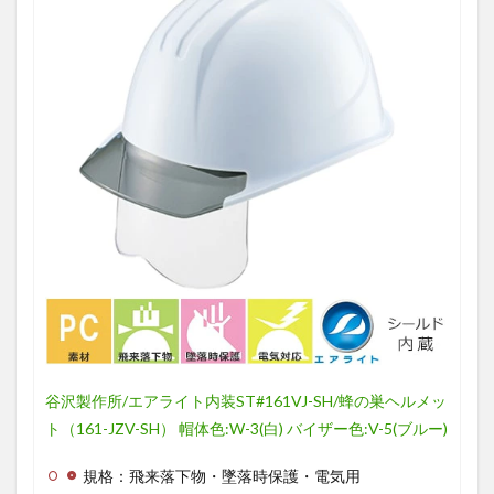
谷沢製作所/エアライト内装ST#161VJ-SH/蜂の巣ヘルメッ
ト（161-JZV-SH） 帽体色:W-3(白) バイザー色:V-5(ブルー)
規格：飛来落下物・墜落時保護・電気用