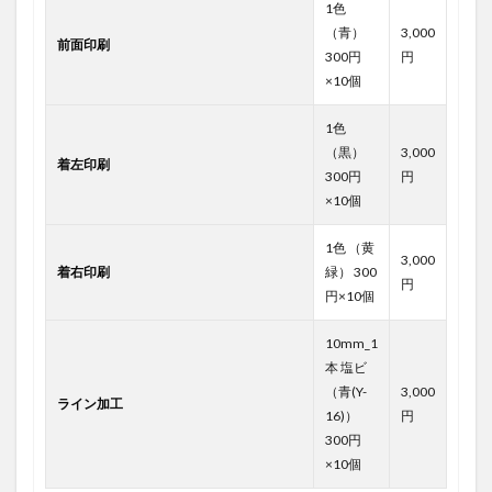
1色
（青）
3,000
前面印刷
300円
円
×10個
1色
（黒）
3,000
着左印刷
300円
円
×10個
1色 （黄
3,000
着右印刷
緑） 300
円
円×10個
10mm_1
本 塩ビ
（青(Y-
3,000
ライン加工
16)）
円
300円
×10個