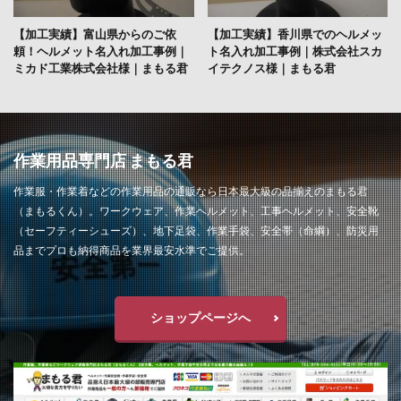
【加工実績】富山県からのご依
【加工実績】香川県でのヘルメッ
頼！ヘルメット名入れ加工事例｜
ト名入れ加工事例｜株式会社スカ
ミカド工業株式会社様｜まもる君
イテクノス様｜まもる君
作業用品専門店 まもる君
作業服・作業着などの作業用品の通販なら日本最大級の品揃えのまもる君
（まもるくん）。ワークウェア、作業ヘルメット、工事ヘルメット、安全靴
（セーフティーシューズ）、地下足袋、作業手袋、安全帯（命綱）、防災用
品までプロも納得商品を業界最安水準でご提供。
ショップページへ