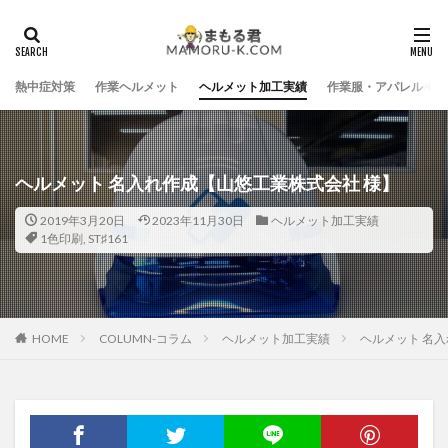
熱中症対策
作業ヘルメット
ヘルメット加工実績
作業服・アパレル
ヘルメット 名入れ作成【山悠工業株式会社 様】
2019年3月20日
2023年11月30日
ヘルメット加工実績
1色印刷
,
ST♯161
HOME
COLUMN-コラム
ヘルメット加工実績
ヘルメット 名