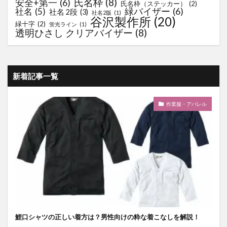
氏名枠
(8)
安全+第一
(6)
氏名枠（ステッカー）
(2)
緑バイザー
(6)
社名
(5)
社名 2段
(3)
社名2版
(1)
谷沢製作所
(20)
緑十字
(2)
蛍光ライン
(1)
透明ひさし クリアバイザー
(8)
新着記事一覧
作業服・アパレル
鯉口シャツの正しい着方は？男性向けの粋な着こなしを解説！