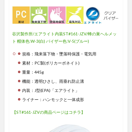
谷沢製作所/エアライト内装ST#161-JZV/蜂の巣ヘルメッ
ト 帽体色:W-3(白) バイザー色:V-5(ブルー)
規格：飛来落下物・墜落時保護・電気用
素材：PC製(ポリカーボネイト)
重量：445g
機能：透明ひさし、雨垂れ防止溝
内装：J型(EPA)「エアライト」
ライナー：ハンモックと一体成形
【ST#161-JZVの商品ページはコチラ】