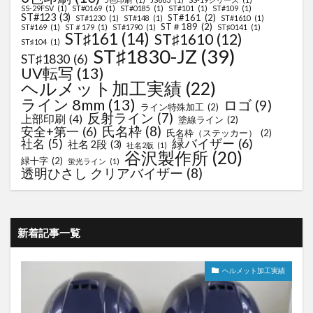
SS-29FSV
(1)
ST#0169
(1)
ST#0185
(1)
ST#101
(1)
ST#109
(1)
ST#123
(3)
ST#161
(2)
ST#1230
(1)
ST#148
(1)
ST#1610
(1)
ST＃189
(2)
ST#169
(1)
ST＃179
(1)
ST#1790
(1)
ST♯0141
(1)
ST♯161
(14)
ST♯1610
(12)
ST♯104
(1)
ST♯1830-JZ
(39)
ST♯1830
(6)
UV転写
(13)
ヘルメット加工実績
(22)
ライン 8mm
(13)
ロゴ
(9)
ライン特殊加工
(2)
反射ライン
(7)
上部印刷
(4)
塗線ライン
(2)
氏名枠
(8)
安全+第一
(6)
氏名枠（ステッカー）
(2)
緑バイザー
(6)
社名
(5)
社名 2段
(3)
社名2版
(1)
谷沢製作所
(20)
緑十字
(2)
蛍光ライン
(1)
透明ひさし クリアバイザー
(8)
新着記事一覧
ヘルメット加工実績