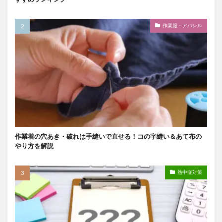
作業服・アパレル
作業着の穴あき・破れは手縫いで直せる！コの字縫い＆あて布の
やり方を解説
熱中症対策