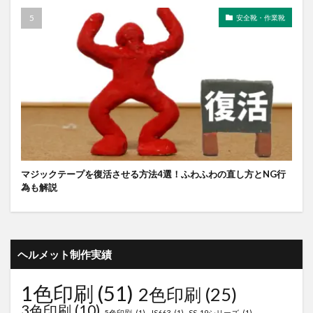
安全靴・作業靴
マジックテープを復活させる方法4選！ふわふわの直し方とNG行
為も解説
ヘルメット制作実績
1色印刷
(51)
2色印刷
(25)
3色印刷
(10)
5色印刷
(1)
JS663
(1)
SS-19シリーズ
(1)