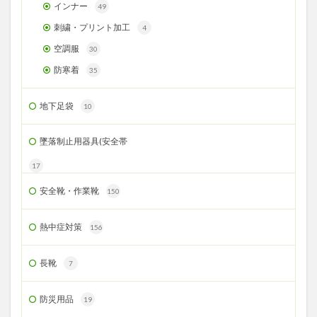
インナー
49
刺繍・プリント加工
4
空調服
30
防寒着
35
地下足袋
10
墜落制止用器具(安全帯
17
安全靴・作業靴
150
熱中症対策
156
長靴
7
防災用品
19