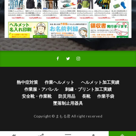
熱中症対策
作業ヘルメット
ヘルメット加工実績
作業服・アパレル
刺繍・プリント加工実績
安全靴・作業靴
防災用品
長靴
作業手袋
墜落制止用器具
Copyright © まもる君 All right reserved