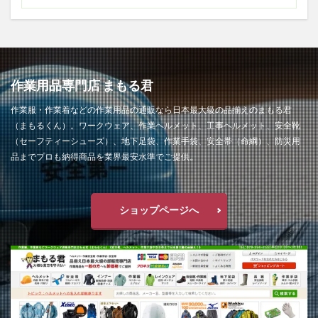
作業用品専門店 まもる君
作業服・作業着などの作業用品の通販なら日本最大級の品揃えのまもる君
（まもるくん）。ワークウェア、作業ヘルメット、工事ヘルメット、安全靴
（セーフティーシューズ）、地下足袋、作業手袋、安全帯（命綱）、防災用
品までプロも納得商品を業界最安水準でご提供。
ショップページへ