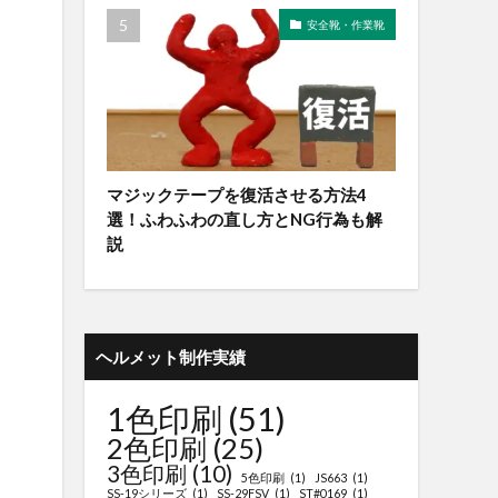
安全靴・作業靴
マジックテープを復活させる方法4
選！ふわふわの直し方とNG行為も解
説
ヘルメット制作実績
1色印刷
(51)
2色印刷
(25)
3色印刷
(10)
5色印刷
(1)
JS663
(1)
SS-19シリーズ
(1)
SS-29FSV
(1)
ST#0169
(1)