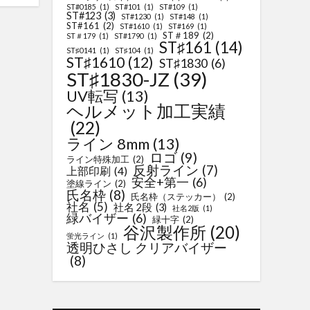
ST#0185
(1)
ST#101
(1)
ST#109
(1)
ST#123
(3)
ST#1230
(1)
ST#148
(1)
ST#161
(2)
ST#1610
(1)
ST#169
(1)
ST＃189
(2)
ST＃179
(1)
ST#1790
(1)
ST♯161
(14)
ST♯0141
(1)
ST♯104
(1)
ST♯1610
(12)
ST♯1830
(6)
ST♯1830-JZ
(39)
UV転写
(13)
ヘルメット加工実績
(22)
ライン 8mm
(13)
ロゴ
(9)
ライン特殊加工
(2)
反射ライン
(7)
上部印刷
(4)
安全+第一
(6)
塗線ライン
(2)
氏名枠
(8)
氏名枠（ステッカー）
(2)
社名
(5)
社名 2段
(3)
社名2版
(1)
緑バイザー
(6)
緑十字
(2)
谷沢製作所
(20)
蛍光ライン
(1)
透明ひさし クリアバイザー
(8)