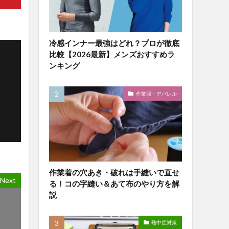
冷感インナー最強はどれ？プロが徹底
比較【2026最新】メンズおすすめラ
ンキング
作業服・アパレル
作業着の穴あき・破れは手縫いで直せ
Next
る！コの字縫い＆あて布のやり方を解
説
熱中症対策