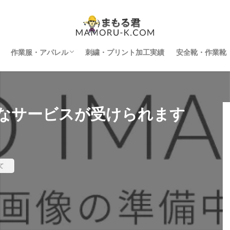
作業服・アパレル
刺繍・プリント加工実績
安全靴・作業靴
インナー
空調服
防寒着
刺繍・プリント加工
なサービスが受けられます
て