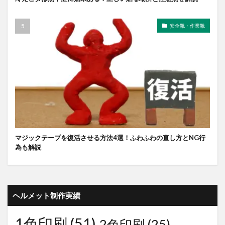
安全靴・作業靴
マジックテープを復活させる方法4選！ふわふわの直し方とNG行
為も解説
ヘルメット制作実績
1色印刷
(51)
2色印刷
(25)