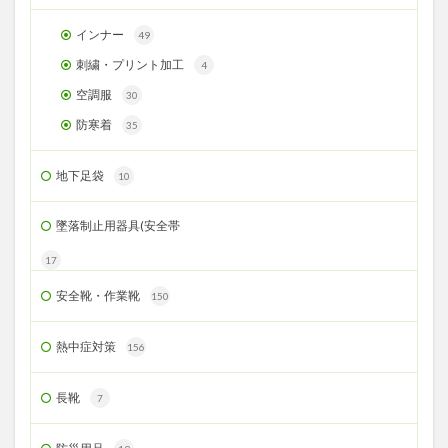
インナー
49
刺繍・プリント加工
4
空調服
30
防寒着
35
地下足袋
10
墜落制止用器具(安全帯
17
安全靴・作業靴
150
熱中症対策
156
長靴
7