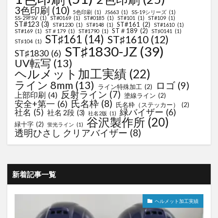
3色印刷
(10)
5色印刷
(1)
JS663
(1)
SS-19シリーズ
(1)
SS-29FSV
(1)
ST#0169
(1)
ST#0185
(1)
ST#101
(1)
ST#109
(1)
ST#123
(3)
ST#161
(2)
ST#1230
(1)
ST#148
(1)
ST#1610
(1)
ST＃189
(2)
ST#169
(1)
ST＃179
(1)
ST#1790
(1)
ST♯0141
(1)
ST♯161
(14)
ST♯1610
(12)
ST♯104
(1)
ST♯1830-JZ
(39)
ST♯1830
(6)
UV転写
(13)
ヘルメット加工実績
(22)
ライン 8mm
(13)
ロゴ
(9)
ライン特殊加工
(2)
反射ライン
(7)
上部印刷
(4)
塗線ライン
(2)
氏名枠
(8)
安全+第一
(6)
氏名枠（ステッカー）
(2)
緑バイザー
(6)
社名
(5)
社名 2段
(3)
社名2版
(1)
谷沢製作所
(20)
緑十字
(2)
蛍光ライン
(1)
透明ひさし クリアバイザー
(8)
新着記事一覧
ヘルメット加工実績