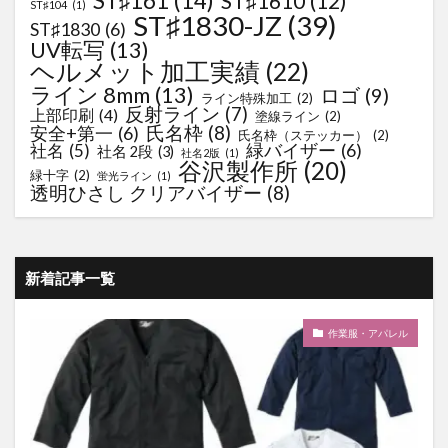
ST♯161
(14)
ST♯1610
(12)
ST♯104
(1)
ST♯1830-JZ
(39)
ST♯1830
(6)
UV転写
(13)
ヘルメット加工実績
(22)
ライン 8mm
(13)
ロゴ
(9)
ライン特殊加工
(2)
反射ライン
(7)
上部印刷
(4)
塗線ライン
(2)
氏名枠
(8)
安全+第一
(6)
氏名枠（ステッカー）
(2)
緑バイザー
(6)
社名
(5)
社名 2段
(3)
社名2版
(1)
谷沢製作所
(20)
緑十字
(2)
蛍光ライン
(1)
透明ひさし クリアバイザー
(8)
新着記事一覧
作業服・アパレル