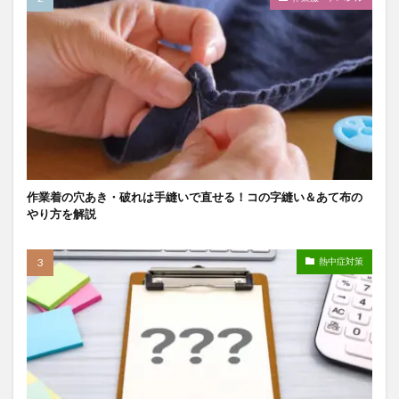
作業着の穴あき・破れは手縫いで直せる！コの字縫い＆あて布の
やり方を解説
熱中症対策