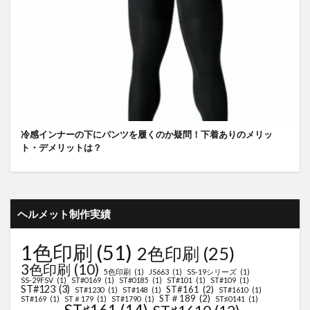
冷感インナーの下にパンツを履くのか疑問！下着ありのメリッ
ト・デメリットは？
ヘルメット制作実績
1色印刷
(51)
2色印刷
(25)
3色印刷
(10)
5色印刷
(1)
JS663
(1)
SS-19シリーズ
(1)
SS-29FSV
(1)
ST#0169
(1)
ST#0185
(1)
ST#101
(1)
ST#109
(1)
ST#123
(3)
ST#161
(2)
ST#1230
(1)
ST#148
(1)
ST#1610
(1)
ST＃189
(2)
ST#169
(1)
ST＃179
(1)
ST#1790
(1)
ST♯0141
(1)