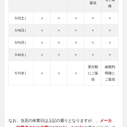
返信
絡
5/3(土）
○
×
×
×
×
5/4(日）
○
×
×
×
×
5/5(月）
○
×
×
×
×
5/6(火）
○
×
×
×
×
受付順
納期判
5/7(水）
○
○
○
にご返
明後に
信
ご返信
なお、当店の休業日は上記の通りとなりますが、、
メーカ