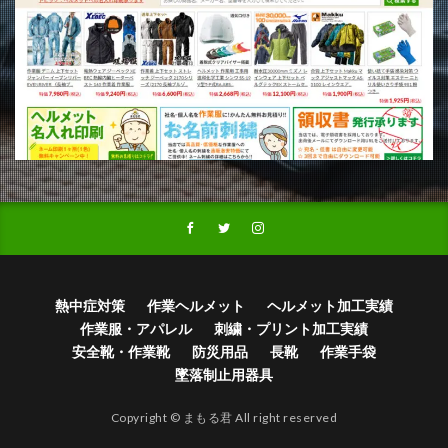
熱中症対策
作業ヘルメット
ヘルメット加工実績
作業服・アパレル
刺繍・プリント加工実績
安全靴・作業靴
防災用品
長靴
作業手袋
墜落制止用器具
Copyright © まもる君 All right reserved