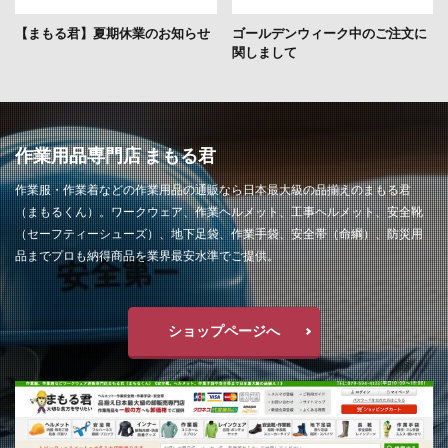
【まもる君】夏期休業のお知らせ
ゴールデンウィーク中のご注文に
関しまして
作業用品専門店 まもる君
作業服・作業着などの作業用品の通販なら日本最大級の品揃えのまもる君
（まもるくん）。ワークウェア、作業ヘルメット、工事ヘルメット、安全靴
（セーフティーシューズ）、地下足袋、作業手袋、安全帯（命綱）、防災用
品までプロも納得商品を業界最安水準でご提供。
ショップページへ