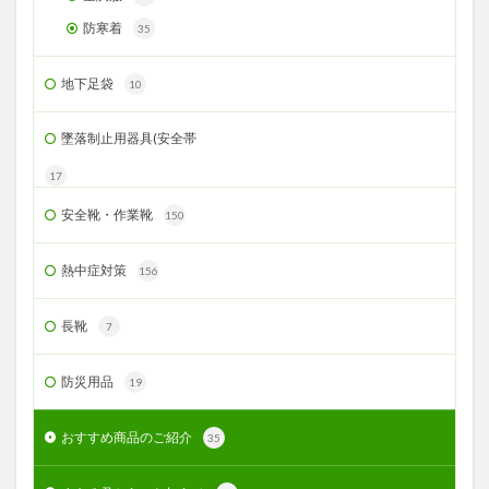
防寒着
35
地下足袋
10
墜落制止用器具(安全帯
17
安全靴・作業靴
150
熱中症対策
156
長靴
7
防災用品
19
おすすめ商品のご紹介
35