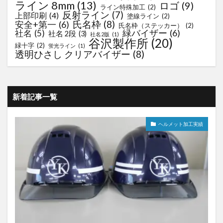
ライン 8mm
(13)
ロゴ
(9)
ライン特殊加工
(2)
反射ライン
(7)
上部印刷
(4)
塗線ライン
(2)
氏名枠
(8)
安全+第一
(6)
氏名枠（ステッカー）
(2)
緑バイザー
(6)
社名
(5)
社名 2段
(3)
社名2版
(1)
谷沢製作所
(20)
緑十字
(2)
蛍光ライン
(1)
透明ひさし クリアバイザー
(8)
新着記事一覧
ヘルメット加工実績