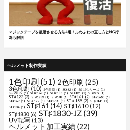
マジックテープを復活させる方法4選！ふわふわの直し方とNG行
為も解説
ヘルメット制作実績
1色印刷
(51)
2色印刷
(25)
3色印刷
(10)
5色印刷
(1)
JS663
(1)
SS-19シリーズ
(1)
SS-29FSV
(1)
ST#0169
(1)
ST#0185
(1)
ST#101
(1)
ST#109
(1)
ST#123
(3)
ST#161
(2)
ST#1230
(1)
ST#148
(1)
ST#1610
(1)
ST＃189
(2)
ST#169
(1)
ST＃179
(1)
ST#1790
(1)
ST♯0141
(1)
ST♯161
(14)
ST♯1610
(12)
ST♯104
(1)
ST♯1830-JZ
(39)
ST♯1830
(6)
UV転写
(13)
ヘルメット加工実績
(22)