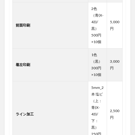
2色
（青(X-
43)/
5,000
前面印刷
黒）
円
500円
×10個
1色
（黒）
3,000
着左印刷
300円
円
×10個
5mm_2
本 塩ビ
（上：
青(X-
2,500
ライン加工
43)/
円
下：
黒）
250円