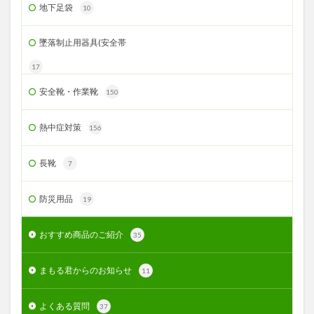
地下足袋
10
墜落制止用器具(安全帯
17
安全靴・作業靴
150
熱中症対策
156
長靴
7
防災用品
19
おすすめ商品のご紹介
35
まもる君からのお知らせ
11
よくある質問
37