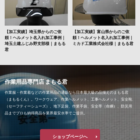
【加工実績】埼玉県からのご依
【加工実績】富山県からのご依
頼！ヘルメット名入れ加工事例｜
頼！ヘルメット名入れ加工事例｜
埼玉土建ふじみ野支部様｜まもる
ミカド工業株式会社様｜まもる君
君
作業用品専門店 まもる君
作業服・作業着などの作業用品の通販なら日本最大級の品揃えのまもる君
（まもるくん）。ワークウェア、作業ヘルメット、工事ヘルメット、安全靴
（セーフティーシューズ）、地下足袋、作業手袋、安全帯（命綱）、防災用
品までプロも納得商品を業界最安水準でご提供。
ショップページへ