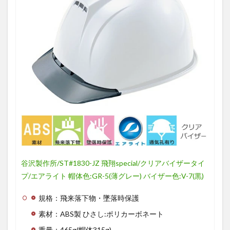
谷沢製作所/ST#1830-JZ 飛翔special/クリアバイザータイ
プ/エアライト 帽体色:GR-5(薄グレー) バイザー色:V-7(黒)
規格：飛来落下物・墜落時保護
素材：ABS製 ひさし:ポリカーボネート
重量：465g(帽体315g)