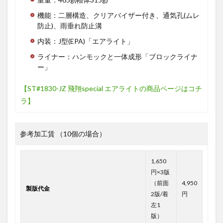
機能：二層構造、クリアバイザー付き、通気孔(ムレ
防止)、雨垂れ防止溝
内装：J型(EPA)「エアライト」
ライナー：ハンモックと一体成形「ブロックライナ
ー」
【ST#1830-JZ 飛翔special エアライトの商品ページはコチ
ラ】
参考加工賃 （10個の場合）
1,650
円×3版
（前面
4,950
製版代金
2版/着
円
左1
版）