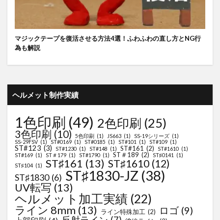
マジックテープを復活させる方法4選！ふわふわの直し方とNG行
為も解説
ヘルメット制作実績
1色印刷
(49)
2色印刷
(25)
3色印刷
(10)
5色印刷
(1)
JS663
(1)
SS-19シリーズ
(1)
SS-29FSV
(1)
ST#0169
(1)
ST#0185
(1)
ST#101
(1)
ST#109
(1)
ST#123
(3)
ST#161
(2)
ST#1230
(1)
ST#148
(1)
ST#1610
(1)
ST＃189
(2)
ST#169
(1)
ST＃179
(1)
ST#1790
(1)
ST♯0141
(1)
ST♯161
(13)
ST♯1610
(12)
ST♯104
(1)
ST♯1830-JZ
(38)
ST♯1830
(6)
UV転写
(13)
ヘルメット加工実績
(22)
ライン 8mm
(13)
ロゴ
(9)
ライン特殊加工
(2)