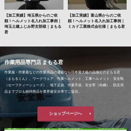
【加工実績】埼玉県からのご依
【加工実績】富山県からのご依
頼！ヘルメット名入れ加工事例｜
頼！ヘルメット名入れ加工事例｜
埼玉土建ふじみ野支部様｜まもる
ミカド工業株式会社様｜まもる君
君
作業用品専門店 まもる君
作業服・作業着などの作業用品の通販なら日本最大級の品揃えのまもる君
（まもるくん）。ワークウェア、作業ヘルメット、工事ヘルメット、安全靴
（セーフティーシューズ）、地下足袋、作業手袋、安全帯（命綱）、防災用
品までプロも納得商品を業界最安水準でご提供。
ショップページへ