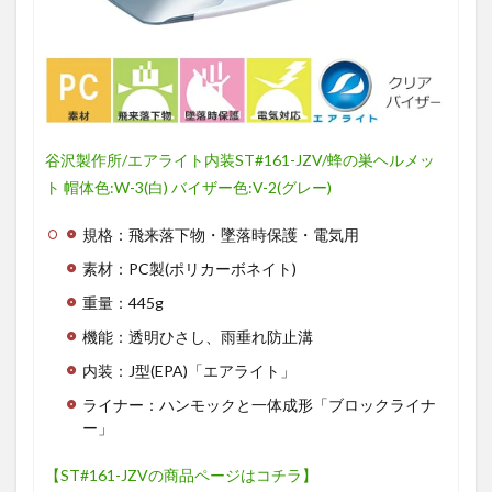
谷沢製作所/エアライト内装ST#161-JZV/蜂の巣ヘルメッ
ト 帽体色:W-3(白) バイザー色:V-2(グレー)
規格：飛来落下物・墜落時保護・電気用
素材：PC製(ポリカーボネイト)
重量：445g
機能：透明ひさし、雨垂れ防止溝
内装：J型(EPA)「エアライト」
ライナー：ハンモックと一体成形「ブロックライナ
ー」
【ST#161-JZVの商品ページはコチラ】