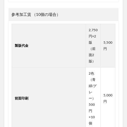
参考加工賃 （10個の場合）
2,750
円×2
版
5,500
製版代金
（前
円
面2
版）
2色
（青
緑/グ
レ
5,000
前面印刷
ー）
円
500
円
×10
個