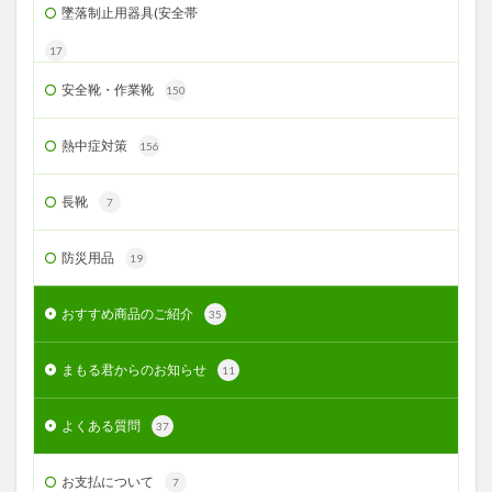
墜落制止用器具(安全帯
17
安全靴・作業靴
150
熱中症対策
156
長靴
7
防災用品
19
おすすめ商品のご紹介
35
まもる君からのお知らせ
11
よくある質問
37
お支払について
7