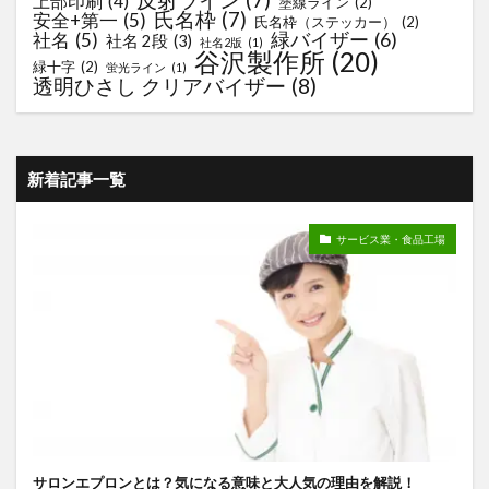
反射ライン
(7)
上部印刷
(4)
塗線ライン
(2)
氏名枠
(7)
安全+第一
(5)
氏名枠（ステッカー）
(2)
緑バイザー
(6)
社名
(5)
社名 2段
(3)
社名2版
(1)
谷沢製作所
(20)
緑十字
(2)
蛍光ライン
(1)
透明ひさし クリアバイザー
(8)
新着記事一覧
サービス業・食品工場
サロンエプロンとは？気になる意味と大人気の理由を解説！