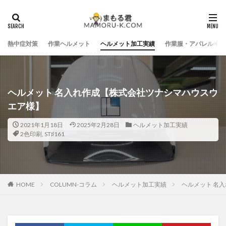
熱中症対策
作業ヘルメット
ヘルメット加工実績
作業服・アパレル
ヘルメット 名入れ作成【株式会社ツナシマハウスウ
エア様】
2021年1月18日
2025年2月28日
ヘルメット加工実績
2色印刷
,
ST♯161
HOME
COLUMN-コラム
ヘルメット加工実績
ヘルメット 名