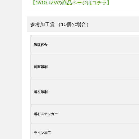
【1610-JZVの商品ページはコチラ】
参考加工賃 （10個の場合）
製版代金
前面印刷
着左印刷
着右ステッカー
ライン加工