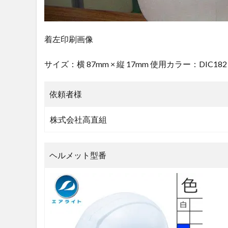
着左印刷画像
サイズ：横 87mm × 縦 17mm 使用カラー：DIC182
依頼者様
株式会社高直組
ヘルメット型番