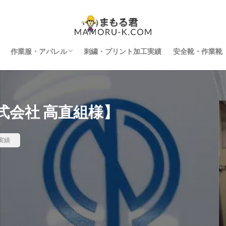
作業服・アパレル
刺繍・プリント加工実績
安全靴・作業靴
インナー
空調服
防寒着
刺繍・プリント加工
式会社 高直組様】
実績