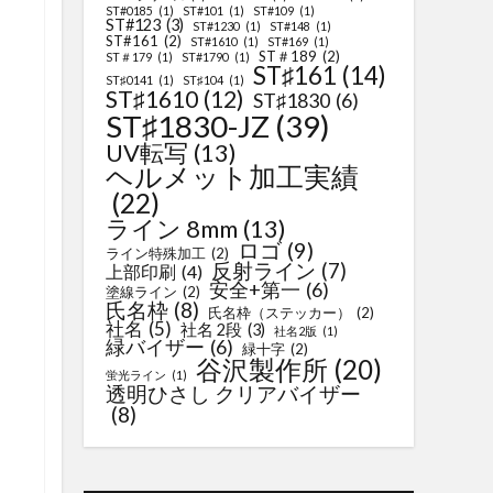
ST#0185
(1)
ST#101
(1)
ST#109
(1)
ST#123
(3)
ST#1230
(1)
ST#148
(1)
ST#161
(2)
ST#1610
(1)
ST#169
(1)
ST＃189
(2)
ST＃179
(1)
ST#1790
(1)
ST♯161
(14)
ST♯0141
(1)
ST♯104
(1)
ST♯1610
(12)
ST♯1830
(6)
ST♯1830-JZ
(39)
UV転写
(13)
ヘルメット加工実績
(22)
ライン 8mm
(13)
ロゴ
(9)
ライン特殊加工
(2)
反射ライン
(7)
上部印刷
(4)
安全+第一
(6)
塗線ライン
(2)
氏名枠
(8)
氏名枠（ステッカー）
(2)
社名
(5)
社名 2段
(3)
社名2版
(1)
緑バイザー
(6)
緑十字
(2)
谷沢製作所
(20)
蛍光ライン
(1)
透明ひさし クリアバイザー
(8)