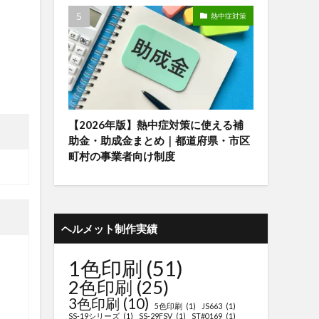
熱中症対策
【2026年版】熱中症対策に使える補
助金・助成金まとめ｜都道府県・市区
町村の事業者向け制度
ヘルメット制作実績
1色印刷
(51)
2色印刷
(25)
3色印刷
(10)
5色印刷
(1)
JS663
(1)
SS-19シリーズ
(1)
SS-29FSV
(1)
ST#0169
(1)