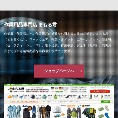
作業用品専門店 まもる君
作業服・作業着などの作業用品の通販なら日本最大級の品揃えのまもる君
（まもるくん）。ワークウェア、作業ヘルメット、工事ヘルメット、安全靴
（セーフティーシューズ）、地下足袋、作業手袋、安全帯（命綱）、防災用
品までプロも納得商品を業界最安水準でご提供。
ショップページへ