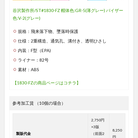
谷沢製作所/ST#1830-FZ 帽体色:GR-5(薄グレー) バイザー
色:V-2(グレー)
規格：飛来落下物、墜落時保護
仕様：2重構造、通気孔、溝付き、透明ひさし
内装：F型（EPA)
ライナー：82号
素材：ABS
【1830-FZの商品ページはコチラ】
参考加工賃 （10個の場合）
2,750円
×3版
8,250
製版代金
（前面2
円