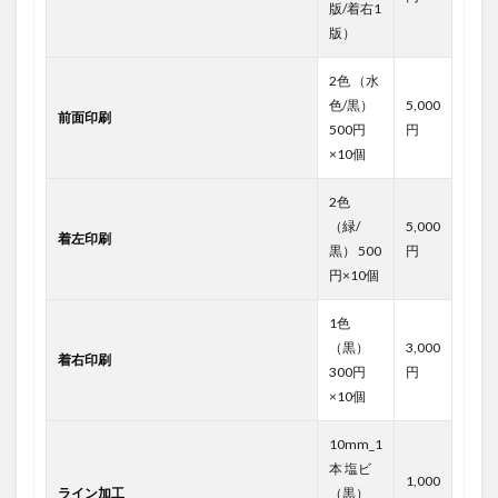
版/着右1
版）
2色 （水
色/黒）
5,000
前面印刷
500円
円
×10個
2色
（緑/
5,000
着左印刷
黒） 500
円
円×10個
1色
（黒）
3,000
着右印刷
300円
円
×10個
10mm_1
本 塩ビ
1,000
ライン加工
（黒）