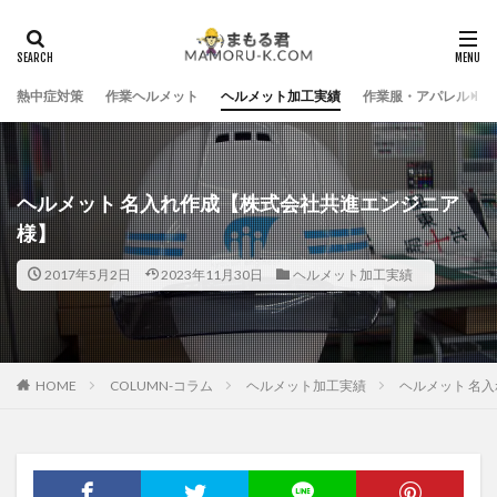
熱中症対策
作業ヘルメット
ヘルメット加工実績
作業服・アパレル
ヘルメット 名入れ作成【株式会社共進エンジニア
様】
2017年5月2日
2023年11月30日
ヘルメット加工実績
HOME
COLUMN-コラム
ヘルメット加工実績
ヘルメット 名