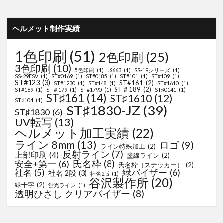
ヘルメット制作実績
1色印刷
(51)
2色印刷
(25)
3色印刷
(10)
5色印刷
(1)
JS663
(1)
SS-19シリーズ
(1)
SS-29FSV
(1)
ST#0169
(1)
ST#0185
(1)
ST#101
(1)
ST#109
(1)
ST#123
(3)
ST#161
(2)
ST#1230
(1)
ST#148
(1)
ST#1610
(1)
ST＃189
(2)
ST#169
(1)
ST＃179
(1)
ST#1790
(1)
ST♯0141
(1)
ST♯161
(14)
ST♯1610
(12)
ST♯104
(1)
ST♯1830-JZ
(39)
ST♯1830
(6)
UV転写
(13)
ヘルメット加工実績
(22)
ライン 8mm
(13)
ロゴ
(9)
ライン特殊加工
(2)
反射ライン
(7)
上部印刷
(4)
塗線ライン
(2)
氏名枠
(8)
安全+第一
(6)
氏名枠（ステッカー）
(2)
緑バイザー
(6)
社名
(5)
社名 2段
(3)
社名2版
(1)
谷沢製作所
(20)
緑十字
(2)
蛍光ライン
(1)
透明ひさし クリアバイザー
(8)