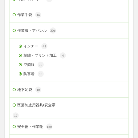
作業手袋
16
作業服・アパレル
306
インナー
49
刺繍・プリント加工
4
空調服
30
防寒着
35
地下足袋
10
墜落制止用器具(安全帯
17
安全靴・作業靴
150