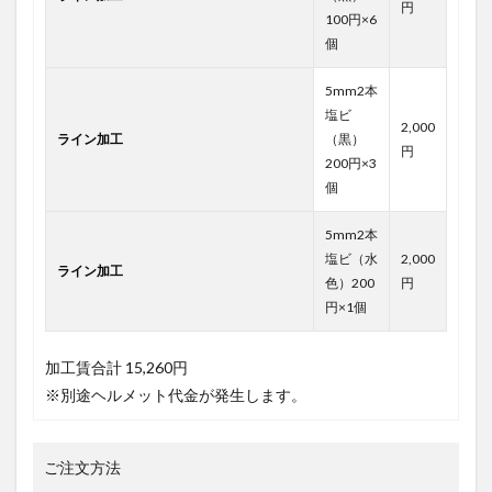
円
100円×6
個
5mm2本
塩ビ
2,000
ライン加工
（黒）
円
200円×3
個
5mm2本
塩ビ（水
2,000
ライン加工
色）200
円
円×1個
加工賃合計
15,260円
※別途ヘルメット代金が発生します。
ご注文方法