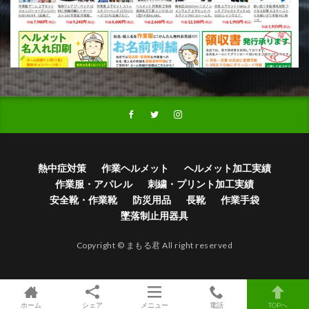
熱中症対策
作業ヘルメット
ヘルメット加工実績
作業服・アパレル
刺繍・プリント加工実績
安全靴・作業靴
防災用品
長靴
作業手袋
墜落制止用器具
Copyright © まもる君 All right reserved
ホーム
シェア
メニュー
電話
TOPへ