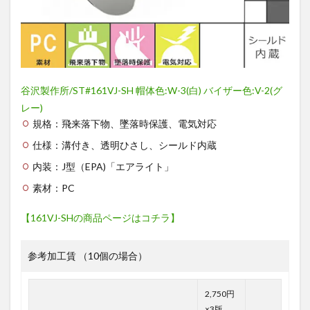
谷沢製作所/ST#161VJ-SH 帽体色:W-3(白) バイザー色:V-2(グ
レー)
規格：飛来落下物、墜落時保護、電気対応
仕様：溝付き、透明ひさし、シールド内蔵
内装：J型（EPA)「エアライト」
素材：PC
【161VJ-SHの商品ページはコチラ】
参考加工賃 （10個の場合）
2,750円
×3版