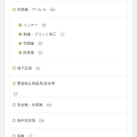
作業服・アパレル
306
インナー
49
刺繍・プリント加工
4
空調服
30
防寒着
35
地下足袋
10
墜落制止用器具(安全帯
17
安全靴・作業靴
150
熱中症対策
156
長靴
7