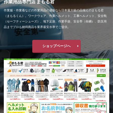
作業用品専門店 まもる君
作業服・作業着などの作業用品の通販なら日本最大級の品揃えのまもる君
（まもるくん）。ワークウェア、作業ヘルメット、工事ヘルメット、安全靴
（セーフティーシューズ）、地下足袋、作業手袋、安全帯（命綱）、防災用
品までプロも納得商品を業界最安水準でご提供。
ショップページへ