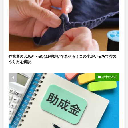
作業着の穴あき・破れは手縫いで直せる！コの字縫い＆あて布の
やり方を解説
熱中症対策