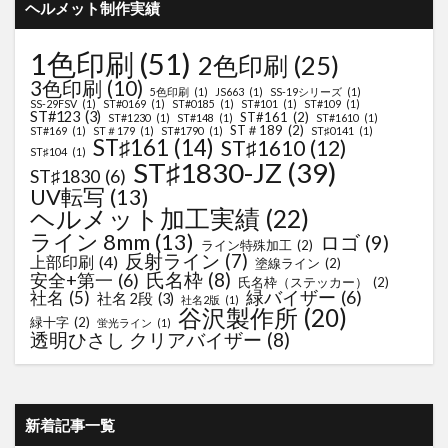
ヘルメット制作実績
1色印刷
(51)
2色印刷
(25)
3色印刷
(10)
5色印刷
(1)
JS663
(1)
SS-19シリーズ
(1)
SS-29FSV
(1)
ST#0169
(1)
ST#0185
(1)
ST#101
(1)
ST#109
(1)
ST#123
(3)
ST#161
(2)
ST#1230
(1)
ST#148
(1)
ST#1610
(1)
ST＃189
(2)
ST#169
(1)
ST＃179
(1)
ST#1790
(1)
ST♯0141
(1)
ST♯161
(14)
ST♯1610
(12)
ST♯104
(1)
ST♯1830-JZ
(39)
ST♯1830
(6)
UV転写
(13)
ヘルメット加工実績
(22)
ライン 8mm
(13)
ロゴ
(9)
ライン特殊加工
(2)
反射ライン
(7)
上部印刷
(4)
塗線ライン
(2)
氏名枠
(8)
安全+第一
(6)
氏名枠（ステッカー）
(2)
緑バイザー
(6)
社名
(5)
社名 2段
(3)
社名2版
(1)
谷沢製作所
(20)
緑十字
(2)
蛍光ライン
(1)
透明ひさし クリアバイザー
(8)
新着記事一覧