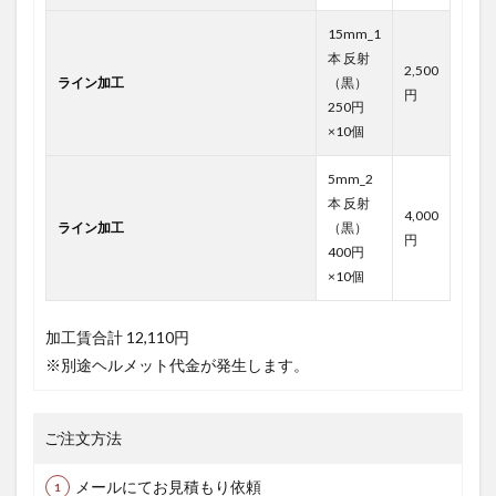
15mm_1
本 反射
2,500
ライン加工
（黒）
円
250円
×10個
5mm_2
本 反射
4,000
ライン加工
（黒）
円
400円
×10個
加工賃合計
12,110円
※別途ヘルメット代金が発生します。
ご注文方法
メールにてお見積もり依頼