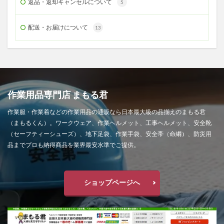
返品・返却キャンセルについて
5
配送・お届けについて
13
作業用品専門店 まもる君
作業服・作業着などの作業用品の通販なら日本最大級の品揃えのまもる君
（まもるくん）。ワークウェア、作業ヘルメット、工事ヘルメット、安全靴
（セーフティーシューズ）、地下足袋、作業手袋、安全帯（命綱）、防災用
品までプロも納得商品を業界最安水準でご提供。
ショップページへ