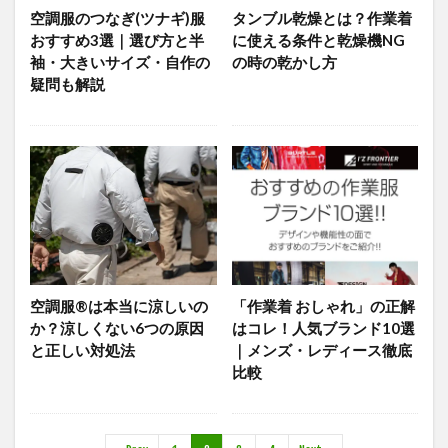
空調服のつなぎ(ツナギ)服
タンブル乾燥とは？作業着
おすすめ3選｜選び方と半
に使える条件と乾燥機NG
袖・大きいサイズ・自作の
の時の乾かし方
疑問も解説
空調服®は本当に涼しいの
「作業着 おしゃれ」の正解
か？涼しくない6つの原因
はコレ！人気ブランド10選
と正しい対処法
｜メンズ・レディース徹底
比較