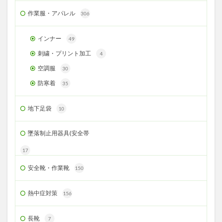
作業服・アパレル
306
インナー
49
刺繍・プリント加工
4
空調服
30
防寒着
35
地下足袋
10
墜落制止用器具(安全帯
17
安全靴・作業靴
150
熱中症対策
156
長靴
7