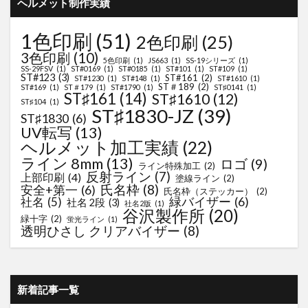
ヘルメット制作実績
1色印刷
(51)
2色印刷
(25)
3色印刷
(10)
5色印刷
(1)
JS663
(1)
SS-19シリーズ
(1)
SS-29FSV
(1)
ST#0169
(1)
ST#0185
(1)
ST#101
(1)
ST#109
(1)
ST#123
(3)
ST#161
(2)
ST#1230
(1)
ST#148
(1)
ST#1610
(1)
ST＃189
(2)
ST#169
(1)
ST＃179
(1)
ST#1790
(1)
ST♯0141
(1)
ST♯161
(14)
ST♯1610
(12)
ST♯104
(1)
ST♯1830-JZ
(39)
ST♯1830
(6)
UV転写
(13)
ヘルメット加工実績
(22)
ライン 8mm
(13)
ロゴ
(9)
ライン特殊加工
(2)
反射ライン
(7)
上部印刷
(4)
塗線ライン
(2)
氏名枠
(8)
安全+第一
(6)
氏名枠（ステッカー）
(2)
緑バイザー
(6)
社名
(5)
社名 2段
(3)
社名2版
(1)
谷沢製作所
(20)
緑十字
(2)
蛍光ライン
(1)
透明ひさし クリアバイザー
(8)
新着記事一覧