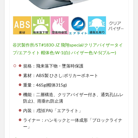
谷沢製作所/ST#1830-JZ 飛翔special/クリアバイザータイ
プ/エアライト 帽体色:W-1(白) バイザー色:V-5(ブルー)
規格：飛来落下物・墜落時保護
素材：ABS製 ひさし:ポリカーボネート
重量：465g(帽体315g)
機能：二層構造、クリアバイザー付き、通気孔(ムレ
防止)、雨垂れ防止溝
内装：J型(EPA)「エアライト」
ライナー：ハンモックと一体成形「ブロックライナ
ー」