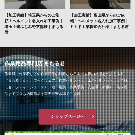
【加工実績】埼玉県からのご依
【加工実績】富山県からのご依
頼！ヘルメット名入れ加工事例｜
頼！ヘルメット名入れ加工事例｜
埼玉土建ふじみ野支部様｜まもる
ミカド工業株式会社様｜まもる君
君
作業用品専門店 まもる君
作業服・作業着などの作業用品の通販なら日本最大級の品揃えのまもる君
（まもるくん）。ワークウェア、作業ヘルメット、工事ヘルメット、安全靴
（セーフティーシューズ）、地下足袋、作業手袋、安全帯（命綱）、防災用
品までプロも納得商品を業界最安水準でご提供。
ショップページへ