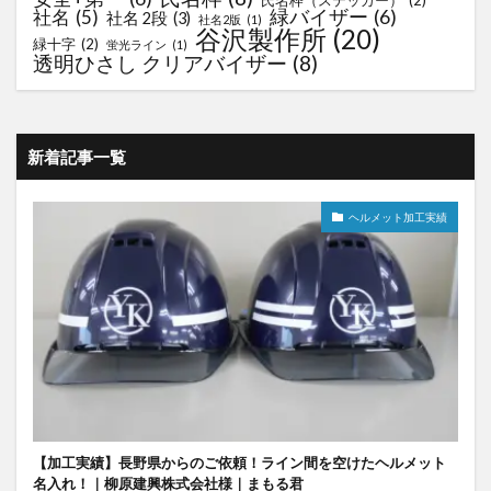
氏名枠（ステッカー）
(2)
緑バイザー
(6)
社名
(5)
社名 2段
(3)
社名2版
(1)
谷沢製作所
(20)
緑十字
(2)
蛍光ライン
(1)
透明ひさし クリアバイザー
(8)
新着記事一覧
ヘルメット加工実績
【加工実績】長野県からのご依頼！ライン間を空けたヘルメット
名入れ！｜柳原建興株式会社様｜まもる君