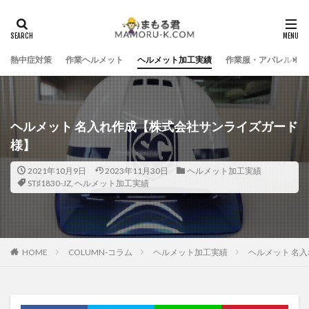
熱中症対策
作業ヘルメット
ヘルメット加工実績
作業服・アパレル
ヘルメット 名入れ作成【株式会社サンライズガード
様】
2021年10月9日
2023年11月30日
ヘルメット加工実績
ST♯1830-JZ
,
ヘルメット加工実績
HOME
COLUMN-コラム
ヘルメット加工実績
ヘルメット 名