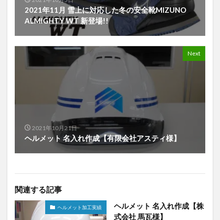
2021年11月 雪上に対応した冬の安全靴MIZUNO
ALMIGHTY WT 新登場!!
Next
2021年10月21日
ヘルメット 名入れ作成【有限会社アスティ様】
関連する記事
ヘルメット 名入れ作成【株
ヘルメット加工実績
式会社 馬瓦様】