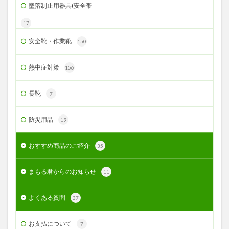
墜落制止用器具(安全帯
17
安全靴・作業靴
150
熱中症対策
156
長靴
7
防災用品
19
おすすめ商品のご紹介
35
まもる君からのお知らせ
11
よくある質問
37
お支払について
7