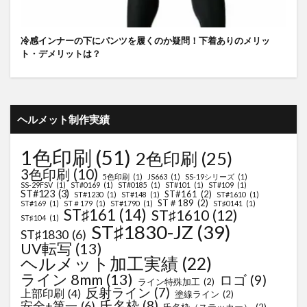
冷感インナーの下にパンツを履くのか疑問！下着ありのメリッ
ト・デメリットは？
ヘルメット制作実績
1色印刷
(51)
2色印刷
(25)
3色印刷
(10)
5色印刷
(1)
JS663
(1)
SS-19シリーズ
(1)
SS-29FSV
(1)
ST#0169
(1)
ST#0185
(1)
ST#101
(1)
ST#109
(1)
ST#123
(3)
ST#161
(2)
ST#1230
(1)
ST#148
(1)
ST#1610
(1)
ST＃189
(2)
ST#169
(1)
ST＃179
(1)
ST#1790
(1)
ST♯0141
(1)
ST♯161
(14)
ST♯1610
(12)
ST♯104
(1)
ST♯1830-JZ
(39)
ST♯1830
(6)
UV転写
(13)
ヘルメット加工実績
(22)
ライン 8mm
(13)
ロゴ
(9)
ライン特殊加工
(2)
反射ライン
(7)
上部印刷
(4)
塗線ライン
(2)
氏名枠
(8)
安全+第一
(6)