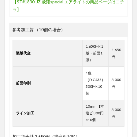
【ST#1830-JZ 飛翔special エアライトの商品ページはコチ
ラ】
参考加工賃 （10個の場合）
1,650円×1
1,650
製版代金
版（前面1
円
版）
1色
（DIC435）
3,000
前面印刷
300円×10
円
個
10mm_1本
3,000
ライン加工
塩ビ 300円
円
×10個
加工賃合計
3,650円（税込※10%）