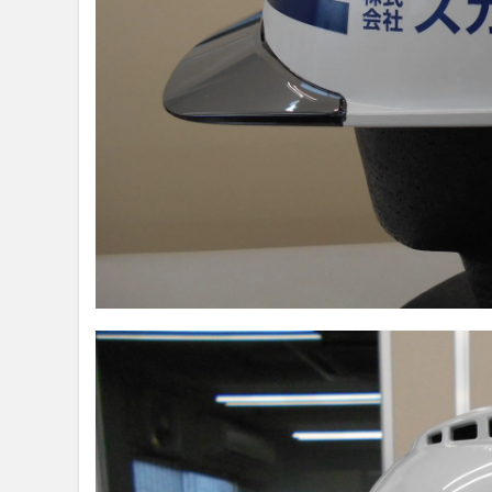
関
す
る
よ
く
あ
る
ご
質
問
7
御見
積・
ご相
談は
こち
らか
ら