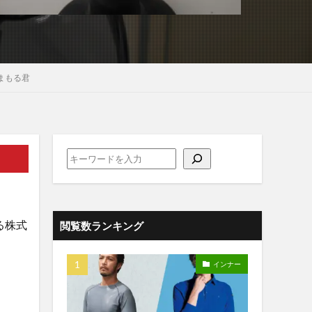
まもる君
る株式
閲覧数ランキング
インナー