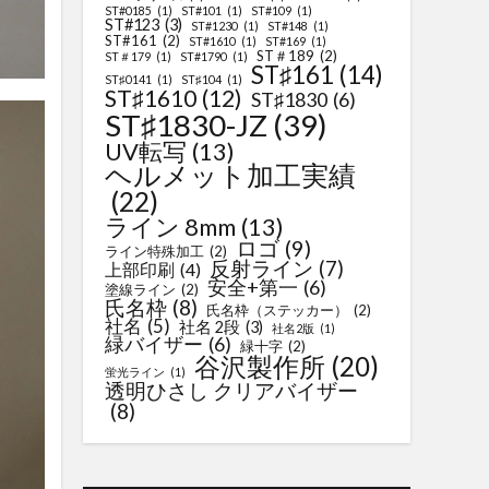
ST#0185
(1)
ST#101
(1)
ST#109
(1)
ST#123
(3)
ST#1230
(1)
ST#148
(1)
ST#161
(2)
ST#1610
(1)
ST#169
(1)
ST＃189
(2)
ST＃179
(1)
ST#1790
(1)
ST♯161
(14)
ST♯0141
(1)
ST♯104
(1)
ST♯1610
(12)
ST♯1830
(6)
ST♯1830-JZ
(39)
UV転写
(13)
ヘルメット加工実績
(22)
ライン 8mm
(13)
ロゴ
(9)
ライン特殊加工
(2)
反射ライン
(7)
上部印刷
(4)
安全+第一
(6)
塗線ライン
(2)
氏名枠
(8)
氏名枠（ステッカー）
(2)
社名
(5)
社名 2段
(3)
社名2版
(1)
緑バイザー
(6)
緑十字
(2)
谷沢製作所
(20)
蛍光ライン
(1)
透明ひさし クリアバイザー
(8)