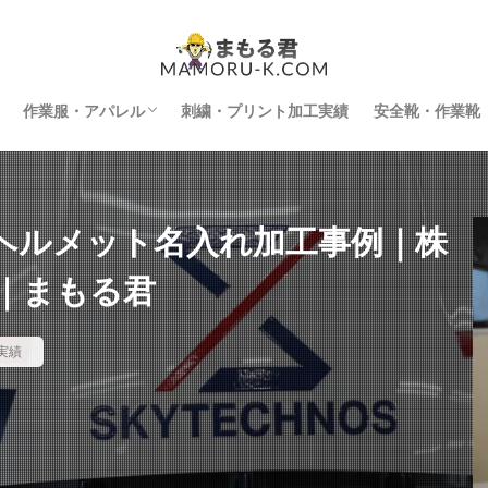
作業服・アパレル
刺繍・プリント加工実績
安全靴・作業靴
インナー
空調服
防寒着
刺繍・プリント加工
ヘルメット名入れ加工事例｜株
｜まもる君
実績