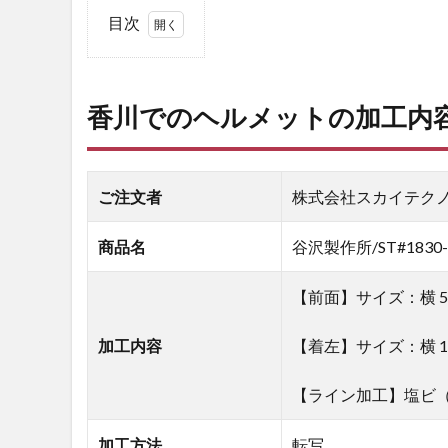
目次
1
香
川
香川での
ヘルメットの加工内
で
の
ヘ
ル
ご注文者
株式会社スカイテク
メ
ッ
ト
商品名
谷沢製作所/ST#1830-
の
加
【前面】サイズ：横 55 
工
内
加工内容
【着左】サイズ：横 125
容
2
【ライン加工】塩ビ（5
ヘル
メッ
加工方法
転写
ト名