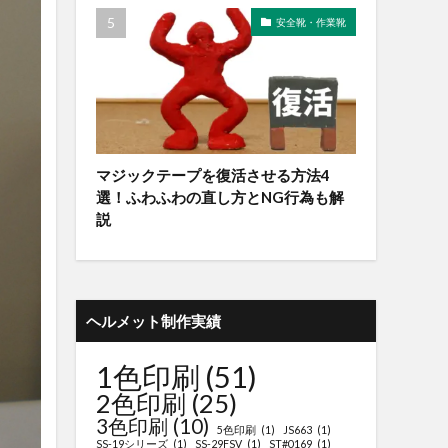
安全靴・作業靴
マジックテープを復活させる方法4
選！ふわふわの直し方とNG行為も解
説
ヘルメット制作実績
1色印刷
(51)
2色印刷
(25)
3色印刷
(10)
5色印刷
(1)
JS663
(1)
SS-19シリーズ
(1)
SS-29FSV
(1)
ST#0169
(1)