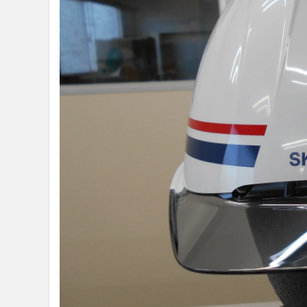
4
加工
料金
の目
安・
参考
価格
5
四
国
エ
リ
ア
で
の
オ
ー
ダ
ー
ヘ