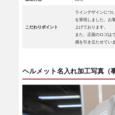
入れ
加工
ラインデザインにつ
写真
を実現しました。お
（事
こだわりポイント
上げております。
例紹
介）
また、正面のロゴは
3
感を引き立たせてい
ご
注
文
の
オ
ヘルメット名入れ加工写真（
ー
ダ
ー
ヘ
ル
メ
ッ
ト