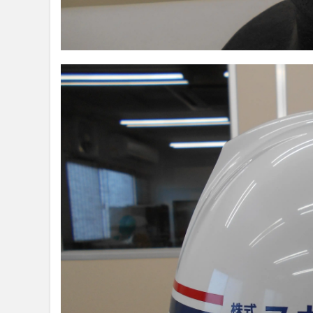
ル
メ
ッ
ト
の
ご
注
文
方
法
6
ヘ
ル
メ
ッ
ト
名
入
れ
に