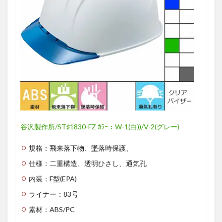
谷沢製作所/ST♯1830-FZ ｶﾗｰ：W-1(白))/V-2(グレー)
規格：飛来落下物、墜落時保護、
仕様：二重構造、透明ひさし、通気孔
内装：F型(EPA)
ライナー：83号
素材：ABS/PC