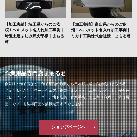
【加工実績】埼玉県からのご依
【加工実績】富山県からのご依
頼！ヘルメット名入れ加工事例｜
頼！ヘルメット名入れ加工事例｜
埼玉土建ふじみ野支部様｜まもる
ミカド工業株式会社様｜まもる君
君
作業用品専門店 まもる君
作業服・作業着などの作業用品の通販なら日本最大級の品揃えのまもる君
（まもるくん）。ワークウェア、作業ヘルメット、工事ヘルメット、安全靴
（セーフティーシューズ）、地下足袋、作業手袋、安全帯（命綱）、防災用
品までプロも納得商品を業界最安水準でご提供。
ショップページへ