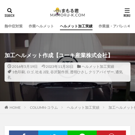
熱中症対策
作業ヘルメット
ヘルメット加工実績
作業服・アパレル
加工ヘルメット作成【ユーキ産業株式会社】
2016年5月19日
2023年11月30日
ヘルメット加工実績
1色印刷
,
ロゴ
,
社名 2段
,
谷沢製作所
,
透明ひさし クリアバイザー
,
通気
孔
HOME
COLUMN-コラム
ヘルメット加工実績
加工ヘルメット