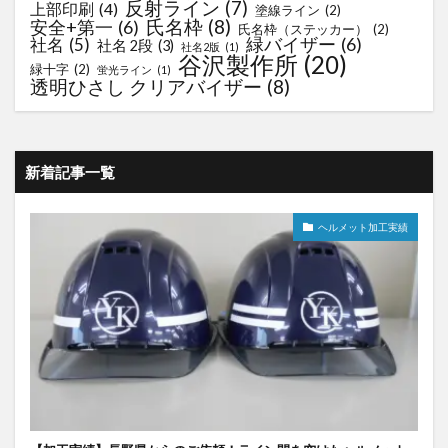
反射ライン
(7)
上部印刷
(4)
塗線ライン
(2)
氏名枠
(8)
安全+第一
(6)
氏名枠（ステッカー）
(2)
緑バイザー
(6)
社名
(5)
社名 2段
(3)
社名2版
(1)
谷沢製作所
(20)
緑十字
(2)
蛍光ライン
(1)
透明ひさし クリアバイザー
(8)
新着記事一覧
ヘルメット加工実績