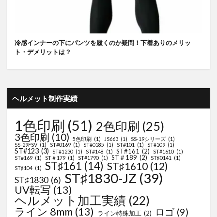
冷感インナーの下にパンツを履くのか疑問！下着ありのメリッ
ト・デメリットは？
ヘルメット制作実績
1色印刷
(51)
2色印刷
(25)
3色印刷
(10)
5色印刷
(1)
JS663
(1)
SS-19シリーズ
(1)
SS-29FSV
(1)
ST#0169
(1)
ST#0185
(1)
ST#101
(1)
ST#109
(1)
ST#123
(3)
ST#161
(2)
ST#1230
(1)
ST#148
(1)
ST#1610
(1)
ST＃189
(2)
ST#169
(1)
ST＃179
(1)
ST#1790
(1)
ST♯0141
(1)
ST♯161
(14)
ST♯1610
(12)
ST♯104
(1)
ST♯1830-JZ
(39)
ST♯1830
(6)
UV転写
(13)
ヘルメット加工実績
(22)
ライン 8mm
(13)
ロゴ
(9)
ライン特殊加工
(2)