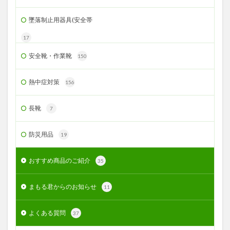
墜落制止用器具(安全帯
17
安全靴・作業靴
150
熱中症対策
156
長靴
7
防災用品
19
おすすめ商品のご紹介
35
まもる君からのお知らせ
11
よくある質問
37