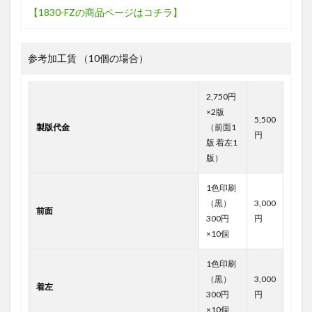
【1830-FZの商品ページはコチラ】
参考加工賃 （10個の場合）
2,750円
×2版
5,500
製版代金
（前面1
円
版 着左1
版）
1色印刷
（黒）
3,000
前面
300円
円
×10個
1色印刷
（黒）
3,000
着左
300円
円
×10個