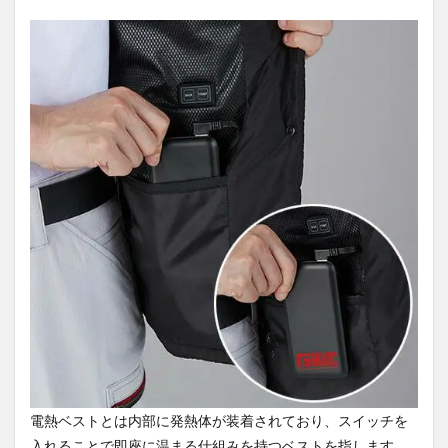
2
電熱
ベス
トの
選び
方
2.1
イン
ナ
ー・
アウ
ター
のど
ちら
か選
ぶ
2.2
温度
調
整・
ヒー
電熱ベストとは内部に発熱体が装着されており、スイッチを
ター
の位
入れることで即座に温まる仕組みを持つベストを指します。