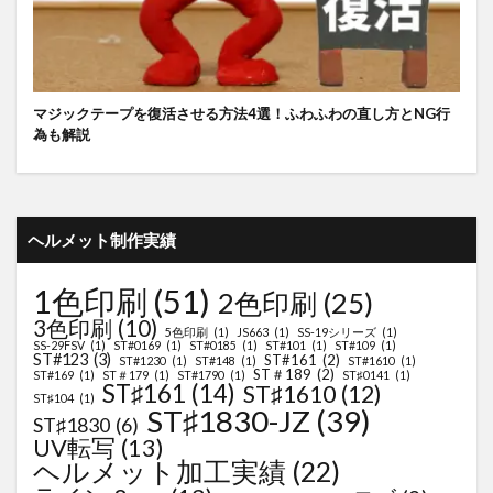
マジックテープを復活させる方法4選！ふわふわの直し方とNG行
為も解説
ヘルメット制作実績
1色印刷
(51)
2色印刷
(25)
3色印刷
(10)
5色印刷
(1)
JS663
(1)
SS-19シリーズ
(1)
SS-29FSV
(1)
ST#0169
(1)
ST#0185
(1)
ST#101
(1)
ST#109
(1)
ST#123
(3)
ST#161
(2)
ST#1230
(1)
ST#148
(1)
ST#1610
(1)
ST＃189
(2)
ST#169
(1)
ST＃179
(1)
ST#1790
(1)
ST♯0141
(1)
ST♯161
(14)
ST♯1610
(12)
ST♯104
(1)
ST♯1830-JZ
(39)
ST♯1830
(6)
UV転写
(13)
ヘルメット加工実績
(22)