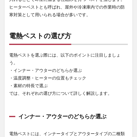
置も
ヒーターベストとも呼ばれ、屋外や冷凍庫内での作業時の防
チェ
寒対策として用いられる場合が多いです。
ック
2.3
素材
電熱ベストの選び方
の特
長で
選ぶ
電熱ベストを選ぶ際には、以下のポイントに注目しましょ
3
う。
おす
すめ
・インナー・アウターのどちらか選ぶ
の電
・温度調整・ヒーターの位置もチェック
熱ベ
スト
・素材の特長で選ぶ
3選
では、それぞれの選び方について詳しく解説します。
3.1
ハ
イブリッ
ドヒート
インナー・アウターのどちらか選ぶ
ベスト
【アタッ
クベース
電熱ベストには、インナータイプとアウタータイプの二種類
（ATACK