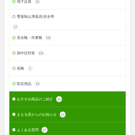
地下足袋
10
墜落制止用器具(安全帯
17
安全靴・作業靴
150
熱中症対策
156
長靴
7
防災用品
19
おすすめ商品のご紹介
35
まもる君からのお知らせ
11
よくある質問
37