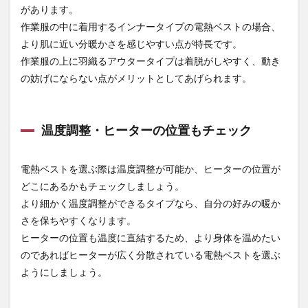
BASE）】
があります。
作業服の中に着用するインナータイプの電熱ベストの場合、
3.2
FEVER
より肌に近い分暖かさを感じやすい点が特長です。
GEAR
作業服の上に羽織るアウタータイプは着脱がしやすく、動き
電熱ベ
の妨げにならない点がメリットとしてあげられます。
スト
【自重
堂】
3.3
サーモ
温度調整・ヒーターの位置もチェック
クラフト 防寒
ベスト（服の
み）【バート
電熱ベストを選ぶ際は温度調整が可能か、ヒーターの位置が
ル
どこにあるかもチェックしましょう。
（BURTLE）】
より細かく温度調整ができるタイプなら、自分の好みの暖か
4
さを保ちやすくなります。
電熱
ベス
ヒーターの位置も温度に直結するため、より身体を温めたい
トで
のであればヒーターが広く分散されている電熱ベストを選ぶ
寒さ
ようにしましょう。
対策
をし
よう