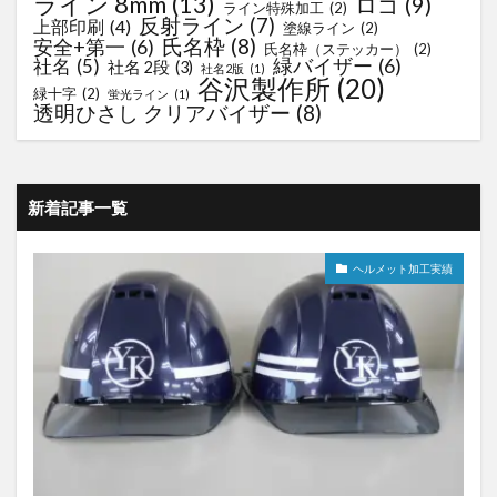
ライン 8mm
(13)
ロゴ
(9)
ライン特殊加工
(2)
反射ライン
(7)
上部印刷
(4)
塗線ライン
(2)
氏名枠
(8)
安全+第一
(6)
氏名枠（ステッカー）
(2)
緑バイザー
(6)
社名
(5)
社名 2段
(3)
社名2版
(1)
谷沢製作所
(20)
緑十字
(2)
蛍光ライン
(1)
透明ひさし クリアバイザー
(8)
新着記事一覧
ヘルメット加工実績