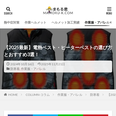
熱中症対策
作業ヘルメット
ヘルメット加工実績
作業服・アパレル
【2025最新】電熱ベスト・ヒーターベストの選び方
とおすすめ3選！
2024年10月16日
2025年11月21日
防寒着
,
作業服・アパレル
HOME
COLUMN-コラム
作業服・アパレル
防寒着
【20