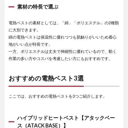
4.1
素材の特長で選ぶ
電熱
ベス
トの
電熱ベストの素材としては、「綿」「ポリエステル」の2種類
通販
に大別できます。
なら
【作
綿の電熱ベストは保温性に優れつつも肌触りがいいため着心
業着
地がいい点が特長です。
専門
一方、ポリエステルは丈夫で伸縮性に優れているので、動く
店 ま
もる
作業の多い方やコスパを考慮したい方にもおすすめです。
君】
おすすめの電熱ベスト3選
ここでは、おすすめの電熱ベストを3つご紹介します。
ハイブリッドヒートベスト【アタックベー
ス（ATACK BASE）】