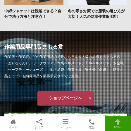
中綿ジャケットは洗濯できる？自
冬の寒さ対策では服装の選び方が
分で洗う方法と注意点！
大切！人気の防寒作業服4選！
作業用品専門店 まもる君
作業服・作業着などの作業用品の通販なら日本最大級の品揃えのまもる君
（まもるくん）。ワークウェア、作業ヘルメット、工事ヘルメット、安全靴
（セーフティーシューズ）、地下足袋、作業手袋、安全帯（命綱）、防災用
品までプロも納得商品を業界最安水準でご提供。
ショップページへ
ホーム
シェア
メニュー
電話
TOPへ