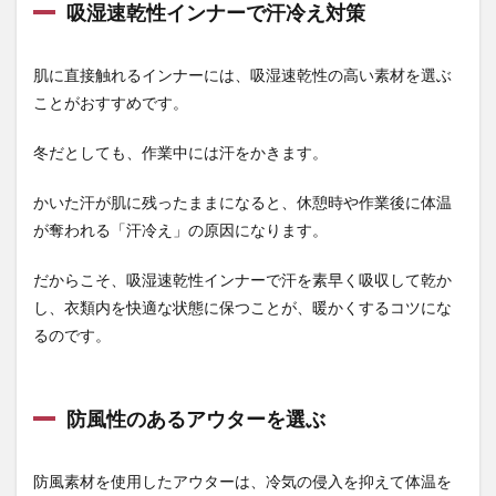
吸湿速乾性インナーで汗冷え対策
を選
ぶ
1.3
肌に直接触れるインナーには、吸湿速乾性の高い素材を選ぶ
脱ぎ
ことがおすすめです。
やす
いと
体温
冬だとしても、作業中には汗をかきます。
調整
しや
かいた汗が肌に残ったままになると、休憩時や作業後に体温
すい
が奪われる「汗冷え」の原因になります。
2
冬の
だからこそ、吸湿速乾性インナーで汗を素早く吸収して乾か
重ね
着で
し、衣類内を快適な状態に保つことが、暖かくするコツにな
気を
るのです。
つけ
たい
ポイ
ント
防風性のあるアウターを選ぶ
2.1
着込
防風素材を使用したアウターは、冷気の侵入を抑えて体温を
みす