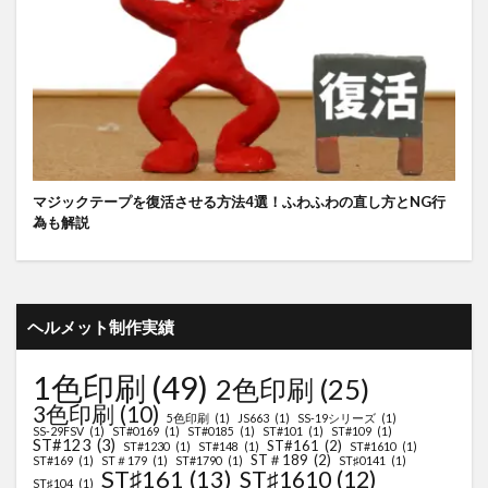
マジックテープを復活させる方法4選！ふわふわの直し方とNG行
為も解説
ヘルメット制作実績
1色印刷
(49)
2色印刷
(25)
3色印刷
(10)
5色印刷
(1)
JS663
(1)
SS-19シリーズ
(1)
SS-29FSV
(1)
ST#0169
(1)
ST#0185
(1)
ST#101
(1)
ST#109
(1)
ST#123
(3)
ST#161
(2)
ST#1230
(1)
ST#148
(1)
ST#1610
(1)
ST＃189
(2)
ST#169
(1)
ST＃179
(1)
ST#1790
(1)
ST♯0141
(1)
ST♯161
(13)
ST♯1610
(12)
ST♯104
(1)