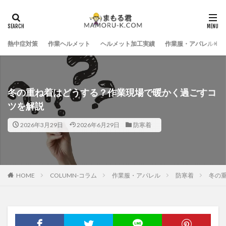
熱中症対策
作業ヘルメット
ヘルメット加工実績
作業服・アパレル
冬の重ね着はどうする？作業現場で暖かく過ごすコ
ツを解説
2026年3月29日
2026年6月29日
防寒着
HOME
COLUMN-コラム
作業服・アパレル
防寒着
冬の