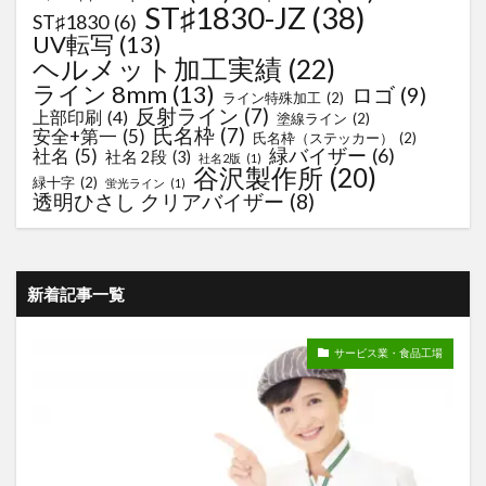
ST♯1830-JZ
(38)
ST♯1830
(6)
UV転写
(13)
ヘルメット加工実績
(22)
ライン 8mm
(13)
ロゴ
(9)
ライン特殊加工
(2)
反射ライン
(7)
上部印刷
(4)
塗線ライン
(2)
氏名枠
(7)
安全+第一
(5)
氏名枠（ステッカー）
(2)
緑バイザー
(6)
社名
(5)
社名 2段
(3)
社名2版
(1)
谷沢製作所
(20)
緑十字
(2)
蛍光ライン
(1)
透明ひさし クリアバイザー
(8)
新着記事一覧
サービス業・食品工場