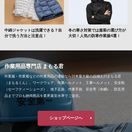
中綿ジャケットは洗濯できる？自
冬の寒さ対策では服装の選び方が
分で洗う方法と注意点！
大切！人気の防寒作業服4選！
作業用品専門店 まもる君
作業服・作業着などの作業用品の通販なら日本最大級の品揃えのまもる君
（まもるくん）。ワークウェア、作業ヘルメット、工事ヘルメット、安全靴
（セーフティーシューズ）、地下足袋、作業手袋、安全帯（命綱）、防災用
品までプロも納得商品を業界最安水準でご提供。
ショップページへ