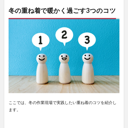
重ね
着で
冬の重ね着で暖かく過ごす3つのコツ
暖か
く過
ごす
3つ
のコ
ツ
1.1
吸湿
速乾
性イ
ンナ
ーで
汗冷
え対
策
1.2
ここでは、冬の作業現場で実践したい重ね着のコツを紹介し
防風
ます。
性の
ある
アウ
ター