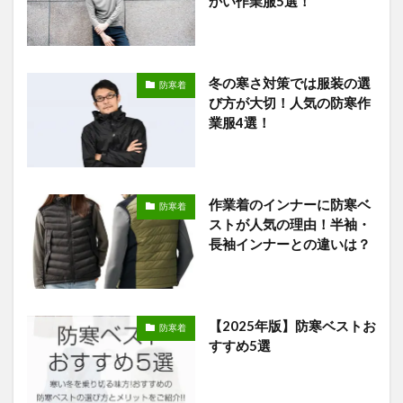
かい作業服5選！
冬の寒さ対策では服装の選
防寒着
び方が大切！人気の防寒作
業服4選！
作業着のインナーに防寒ベ
防寒着
ストが人気の理由！半袖・
長袖インナーとの違いは？
【2025年版】防寒ベストお
防寒着
すすめ5選