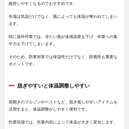
ぎな
維持しやすくなるのでおすすめです。
い
2.2
冬場は気温だけでなく、風によっても体温が奪われてしまい
現場
ます。
環境
に合
特に屋外作業では、冷たい風が体感温度を下げ、作業への集
わせ
た服
中力を下げてしまいます。
装を
選ぶ
そのため、防寒対策では保温性だけでなく、防風性も重要な
3
ポイントです。
まと
め
3.1
脱ぎやすいと体温調整しやすい
作業
着の
通販
前開きのブルゾンやベストなど、脱ぎ着しやすいアイテムを
なら
【作
活用すると、体温調整がしやすく便利です。
業着
専門
作業現場では、作業内容によって体温が大きく変化します。
店 ま
もる