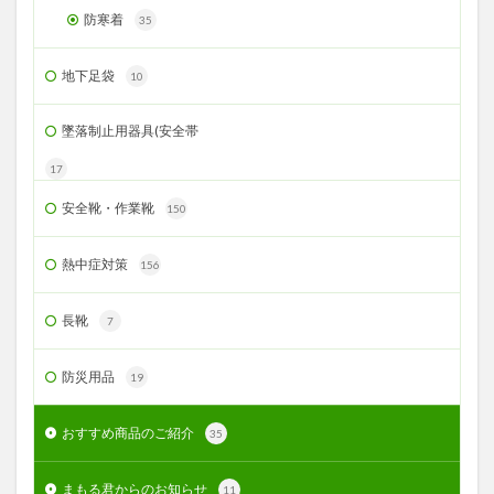
防寒着
35
地下足袋
10
墜落制止用器具(安全帯
17
安全靴・作業靴
150
熱中症対策
156
長靴
7
防災用品
19
おすすめ商品のご紹介
35
まもる君からのお知らせ
11