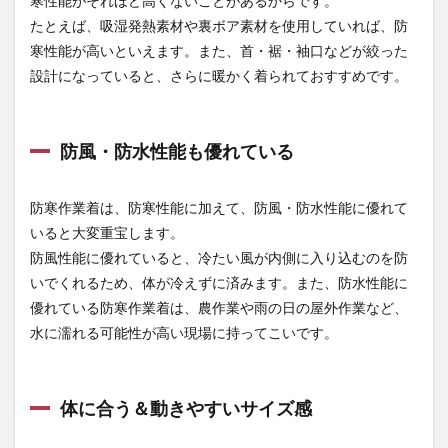
寒性能がそれほど高くないことがあるからです。
すい
サイ
たとえば、吸湿発熱素材や裏ボア素材を使用していれば、防
ズ感
寒性能が高いといえます。また、首・裾・袖口などが絞った
1.4
設計になっていると、さらに暖かく着られておすすめです。
おし
ゃれ
な
色・
防風・防水性能も優れている
デザ
イン
防寒作業着は、防寒性能に加えて、防風・防水性能に優れて
2
いると大変重宝します。
【2025
年最
防風性能に優れていると、冷たい風が内側に入り込むのを防
新】最
いでくれるため、体が冷えずに済みます。また、防水性能に
強に暖
かい人
優れている防寒作業着は、農作業や雨の日の屋外作業など、
気の防
水に濡れる可能性が高い現場に持ってこいです。
寒作業
服3選
2.1
旭蝶
体に合う＆動きやすいサイズ感
繊維
（Asahicho
）防水極寒