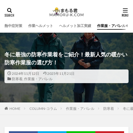
熱中症対策
作業ヘルメット
ヘルメット加工実績
作業服・アパレル
冬に最強の防寒作業着をご紹介！最新人気の暖かい
防寒作業服の選び方！
2024年11月12日
2025年11月21日
防寒着
,
作業服・アパレル
HOME
COLUMN-コラム
作業服・アパレル
防寒着
冬に