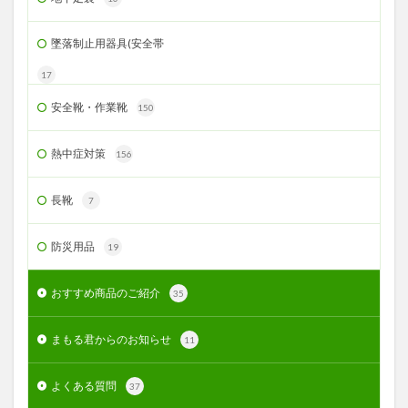
墜落制止用器具(安全帯
17
安全靴・作業靴
150
熱中症対策
156
長靴
7
防災用品
19
おすすめ商品のご紹介
35
まもる君からのお知らせ
11
よくある質問
37