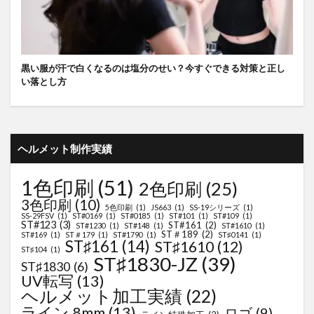
黒い服が汗で白くなるのは塩分のせい？今すぐできる対策と正し
い落とし方
ヘルメット制作実績
1色印刷
(51)
2色印刷
(25)
3色印刷
(10)
5色印刷
(1)
JS663
(1)
SS-19シリーズ
(1)
SS-29FSV
(1)
ST#0169
(1)
ST#0185
(1)
ST#101
(1)
ST#109
(1)
ST#123
(3)
ST#161
(2)
ST#1230
(1)
ST#148
(1)
ST#1610
(1)
ST＃189
(2)
ST#169
(1)
ST＃179
(1)
ST#1790
(1)
ST♯0141
(1)
ST♯161
(14)
ST♯1610
(12)
ST♯104
(1)
ST♯1830-JZ
(39)
ST♯1830
(6)
UV転写
(13)
ヘルメット加工実績
(22)
ライン 8mm
(13)
ロゴ
(9)