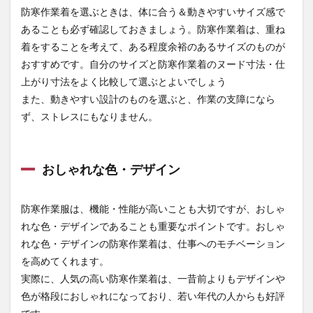
防寒作業着を選ぶときは、体に合う＆動きやすいサイズ感で
ブルゾン
6920
あることも必ず確認しておきましょう。防寒作業着は、重ね
着をすることを考えて、ある程度余裕のあるサイズのものが
2.2
村上被
おすすめです。自分のサイズと防寒作業着のヌード寸法・仕
服（鳳
上がり寸法をよく比較して選ぶとよいでしょう
皇）
また、動きやすい設計のものを選ぶと、作業の支障になら
HOOH
防寒ブ
ず、ストレスにもなりません。
ルゾン
2000
2.3
寅
おしゃれな色・デザイン
壱
（TORA）
パイロッ
防寒作業服は、機能・性能が高いことも大切ですが、おしゃ
トジャン
パー
れな色・デザインであることも重要なポイントです。おしゃ
2530-124
れな色・デザインの防寒作業着は、仕事へのモチベーション
3
を高めてくれます。
作業
実際に、人気の高い防寒作業着は、一昔前よりもデザインや
着用
色が格段におしゃれになっており、若い年代の人からも好評
防寒
ズボ