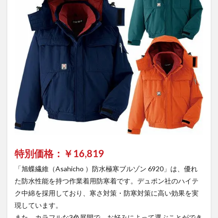
君】
特別価格：￥
16,819
「旭蝶繊維（Asahicho ）防水極寒ブルゾン 6920」は、優れ
た防水性能を持つ作業着用防寒着です。デュポン社のハイテ
ク中綿を採用しており、寒さ対策・防寒対策に高い効果を実
現しています。
また、カラフルな3色展開で、お好みによって選ぶことができ