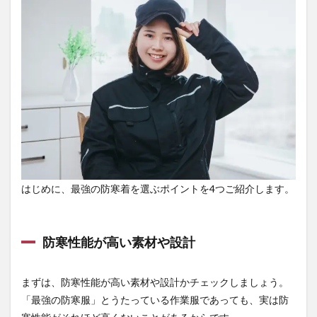
イン
ト
1.1
防寒
性能
が高
い素
材や
設計
1.2
防
風・
防水
はじめに、最強の防寒着を選ぶポイントを4つご紹介します。
性能
も優
れて
いる
防寒性能が高い素材や設計
1.3
体に
まずは、防寒性能が高い素材や設計かチェックしましょう。
合う
＆動
「最強の防寒服」とうたっている作業服であっても、実は防
きや