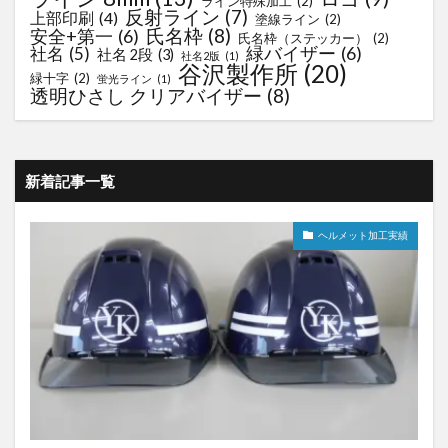
ライン特殊加工
(2)
反射ライン
(7)
上部印刷
(4)
塗線ライン
(2)
氏名枠
(8)
安全+第一
(6)
氏名枠（ステッカー）
(2)
緑バイザー
(6)
社名
(5)
社名 2段
(3)
社名2版
(1)
谷沢製作所
(20)
緑十字
(2)
蛍光ライン
(1)
透明ひさし クリアバイザー
(8)
新着記事一覧
ヘルメット加工実績