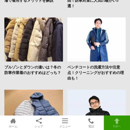
場で着用するメリットを解説
由！防寒対策に人気の暖かい3
選！
ブルゾンとダウンの違いは？冬の
ベンチコートの洗濯方法や注意
防寒作業着のおすすめはどっち？
点！クリーニングがおすすめの理
由も！
ホーム
シェア
メニュー
電話
TOPへ