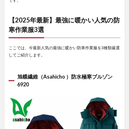
です。
ン・
イン
ナー
【2025年最新】最強に暖かい人気の防
を組
み合
寒作業服3選
わせ
ると
より
最強
ここでは、今最新人気の最強に暖かい防寒作業服を3種類厳選
に
してご紹介します。
4
まと
め
旭蝶繊維（Asahicho ）防水極寒ブルゾン
4.1
6920
防寒
着の
通販
なら
【作
業着
専門
店 ま
もる