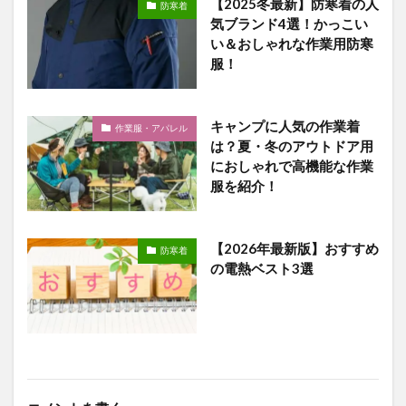
【2025冬最新】防寒着の人
防寒着
気ブランド4選！かっこい
い＆おしゃれな作業用防寒
服！
キャンプに人気の作業着
作業服・アパレル
は？夏・冬のアウトドア用
におしゃれで高機能な作業
服を紹介！
【2026年最新版】おすすめ
防寒着
の電熱ベスト3選