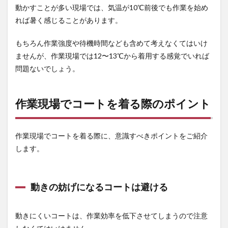
動かすことが多い現場では、気温が10℃前後でも作業を始め
3.3
れば暑く感じることがあります。
重ね
着で
温度
もちろん作業強度や待機時間なども含めて考えなくてはいけ
調整
ませんが、作業現場では12〜13℃から着用する感覚でいれば
する
のも
問題ないでしょう。
方法
の1つ
4
作業現場でコートを着る際のポイント
まと
め
作業現場でコートを着る際に、意識すべきポイントをご紹介
4.1
作業
します。
着の
通販
なら
【作
動きの妨げになるコートは避ける
業着
専門
店 ま
動きにくいコートは、作業効率を低下させてしまうので注意
もる