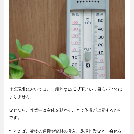
ート
を着
る際
のポ
イン
ト
3.1
動き
の妨
げに
なる
コー
トは
避け
る
作業現場においては、一般的な15℃以下という目安が当ては
3.2
まりません。
着脱
しや
すい
なぜなら、作業中は身体を動かすことで体温が上昇するから
コー
です。
トな
ら便
利
たとえば、荷物の運搬や資材の搬入、足場作業など、身体を