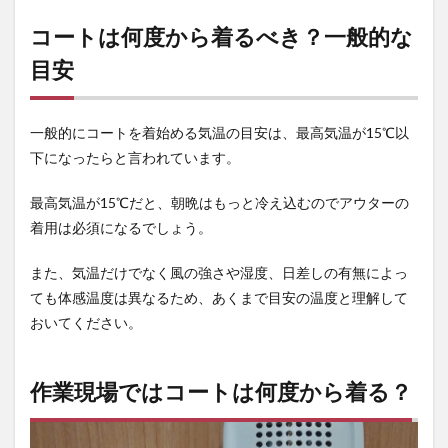
トは
何度
コートは何度から着るべき？一般的な
から
目安
着る
べ
き？
一般
一般的にコートを着始める気温の目安は、最高気温が15℃以
的な
目安
下になったらと言われています。
2
最高気温が15℃だと、朝晩はもっと冷え込むのでアウターの
作業
現場
着用は必須になるでしょう。
では
コー
また、気温だけでなく風の強さや湿度、日差しの有無によっ
トは
何度
ても体感温度は異なるため、あくまで目安の温度と理解して
から
おいてください。
着
る？
3
作業現場ではコートは何度から着る？
作業
現場
でコ