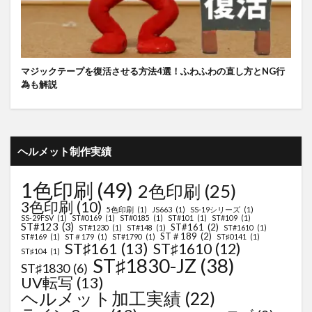
マジックテープを復活させる方法4選！ふわふわの直し方とNG行
為も解説
ヘルメット制作実績
1色印刷
(49)
2色印刷
(25)
3色印刷
(10)
5色印刷
(1)
JS663
(1)
SS-19シリーズ
(1)
SS-29FSV
(1)
ST#0169
(1)
ST#0185
(1)
ST#101
(1)
ST#109
(1)
ST#123
(3)
ST#161
(2)
ST#1230
(1)
ST#148
(1)
ST#1610
(1)
ST＃189
(2)
ST#169
(1)
ST＃179
(1)
ST#1790
(1)
ST♯0141
(1)
ST♯161
(13)
ST♯1610
(12)
ST♯104
(1)
ST♯1830-JZ
(38)
ST♯1830
(6)
UV転写
(13)
ヘルメット加工実績
(22)