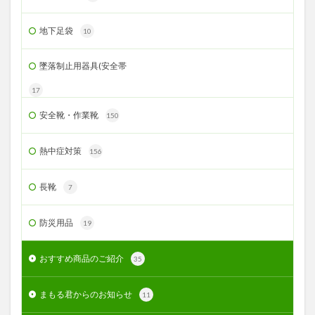
地下足袋
10
墜落制止用器具(安全帯
17
安全靴・作業靴
150
熱中症対策
156
長靴
7
防災用品
19
おすすめ商品のご紹介
35
まもる君からのお知らせ
11