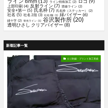
ライン 8mm
(13)
ロゴ
(9)
ライン特殊加工
(2)
反射ライン
(7)
上部印刷
(4)
塗線ライン
(2)
氏名枠
(7)
安全+第一
(5)
氏名枠（ステッカー）
(2)
緑バイザー
(6)
社名
(5)
社名 2段
(3)
社名2版
(1)
谷沢製作所
(20)
緑十字
(2)
蛍光ライン
(1)
透明ひさし クリアバイザー
(8)
新着記事一覧
ロゴ刺繍・プリント加工実績