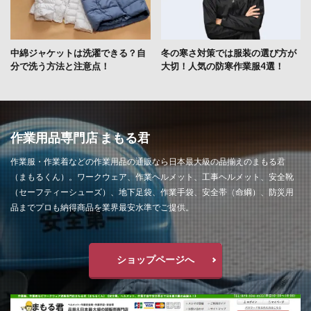
中綿ジャケットは洗濯できる？自
冬の寒さ対策では服装の選び方が
分で洗う方法と注意点！
大切！人気の防寒作業服4選！
作業用品専門店 まもる君
作業服・作業着などの作業用品の通販なら日本最大級の品揃えのまもる君
（まもるくん）。ワークウェア、作業ヘルメット、工事ヘルメット、安全靴
（セーフティーシューズ）、地下足袋、作業手袋、安全帯（命綱）、防災用
品までプロも納得商品を業界最安水準でご提供。
ショップページへ