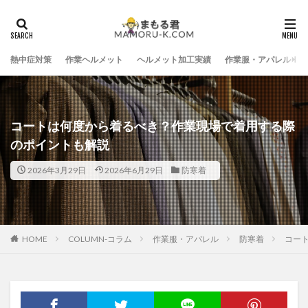
熱中症対策
作業ヘルメット
ヘルメット加工実績
作業服・アパレル
コートは何度から着るべき？作業現場で着用する際
のポイントも解説
2026年3月29日
2026年6月29日
防寒着
HOME
COLUMN-コラム
作業服・アパレル
防寒着
コー