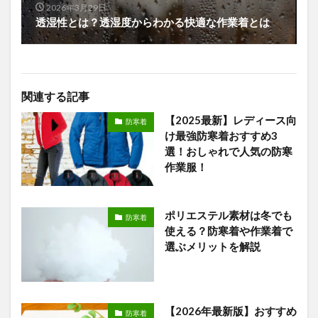
2026年3月29日
透湿性とは？透湿度からわかる快適な作業着とは
関連する記事
【2025最新】レディース向
防寒着
け最強防寒着おすすめ3
選！おしゃれで人気の防寒
作業服！
ポリエステル素材は冬でも
防寒着
使える？防寒着や作業着で
選ぶメリットを解説
【2026年最新版】おすすめ
防寒着