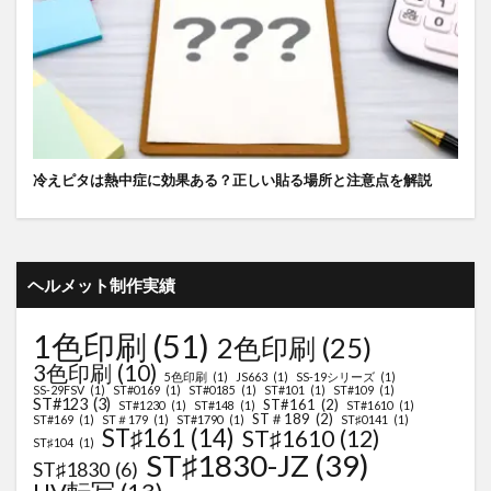
冷えピタは熱中症に効果ある？正しい貼る場所と注意点を解説
ヘルメット制作実績
1色印刷
(51)
2色印刷
(25)
3色印刷
(10)
5色印刷
(1)
JS663
(1)
SS-19シリーズ
(1)
SS-29FSV
(1)
ST#0169
(1)
ST#0185
(1)
ST#101
(1)
ST#109
(1)
ST#123
(3)
ST#161
(2)
ST#1230
(1)
ST#148
(1)
ST#1610
(1)
ST＃189
(2)
ST#169
(1)
ST＃179
(1)
ST#1790
(1)
ST♯0141
(1)
ST♯161
(14)
ST♯1610
(12)
ST♯104
(1)
ST♯1830-JZ
(39)
ST♯1830
(6)