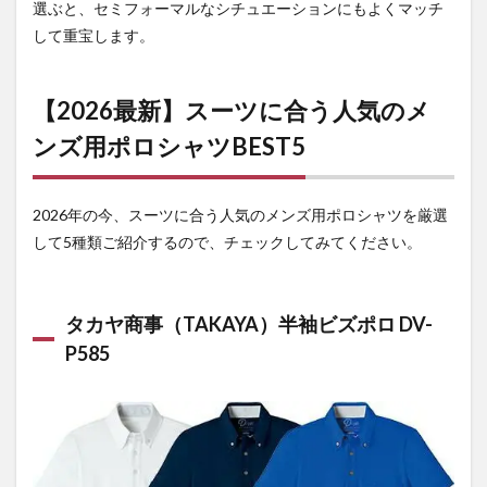
長袖ポロシ
選ぶと、セミフォーマルなシチュエーションにもよくマッチ
ャツ 6185
して重宝します。
3.5
バー
トル
（BURTLE）
【2026最新】スーツに合う人気のメ
長袖ボタン
ダウンシャ
ンズ用ポロシャツBEST5
ツ 715
4
まと
2026年の今、スーツに合う人気のメンズ用ポロシャツを厳選
め
して5種類ご紹介するので、チェックしてみてください。
4.1
ポロ
シャ
タカヤ商事（TAKAYA）半袖ビズポロ DV-
ツ・
作業
P585
着の
通販
なら
【作
業着
専門
店 ま