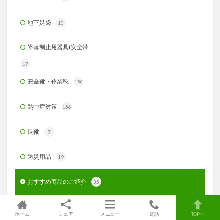
地下足袋
10
墜落制止用器具(安全帯
17
安全靴・作業靴
150
熱中症対策
156
長靴
7
防災用品
19
おすすめ商品のご紹介
35
まもる君からのお知らせ
11
ホーム
シェア
メニュー
電話
TOPへ