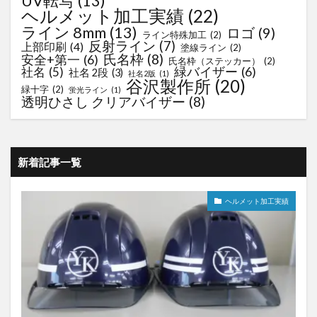
UV転写
(13)
ヘルメット加工実績
(22)
ライン 8mm
(13)
ロゴ
(9)
ライン特殊加工
(2)
反射ライン
(7)
上部印刷
(4)
塗線ライン
(2)
氏名枠
(8)
安全+第一
(6)
氏名枠（ステッカー）
(2)
緑バイザー
(6)
社名
(5)
社名 2段
(3)
社名2版
(1)
谷沢製作所
(20)
緑十字
(2)
蛍光ライン
(1)
透明ひさし クリアバイザー
(8)
新着記事一覧
ヘルメット加工実績