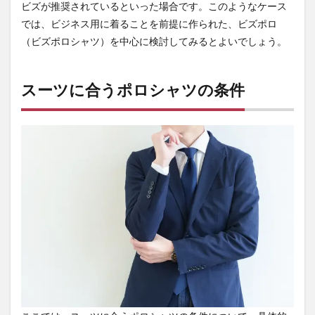
ビズが推奨されているといった場合です。このようなケース
色・
シン
では、ビジネス用に着ることを前提に作られた、ビズポロ
プル
（ビズポロシャツ）を中心に検討してみるとよいでしょう。
なデ
ザイ
ン
スーツに合うポロシャツの条件
2.2
すっ
きり
した
シル
エッ
トと
ちょ
うど
よい
サイ
ズ感
2.3
台
衿・
ボタ
ンダ