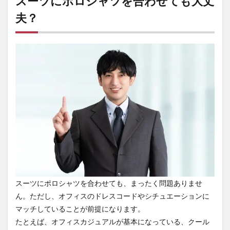
スーツにポロシャツを合わせても大丈
シャ
夫？
ツを
合わ
せて
も大
丈
夫？
2
スー
ツに
合う
ポロ
シャ
ツの
条件
2.1
ビジ
ネス
スーツにポロシャツを合わせても、まったく問題ありませ
シー
ん。ただし、オフィスのドレスコードやシチュエーションに
ンに
ふさ
マッチしていることが前提になります。
わし
たとえば、オフィスカジュアルが基本になっている、クール
い