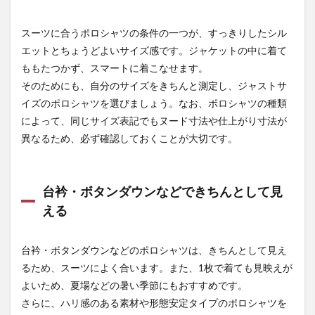
ベック
（XEBEC）
スーツに合うポロシャツの条件の一つが、すっきりしたシル
制電半袖ポ
エットとちょうどよいサイズ感です。ジャケットの中に着て
ロシャツ
6042
ももたつかず、スマートに着こなせます。
そのためにも、自分のサイズをきちんと測定し、ジャストサ
3.3
コーコ
イズのポロシャツを選びましょう。なお、ポロシャツの種類
ス信岡
によって、同じサイズ表記でもヌード寸法や仕上がり寸法が
（CO-
異なるため、必ず確認しておくことが大切です。
COS）
マルチ
7ビズ
ボタン
台衿・ボタンダウンなどできちんとして見
ダウン
長袖ポ
える
ロシャ
ツA-
278
台衿・ボタンダウンなどのポロシャツは、きちんとして見え
3.4
ジー
るため、スーツによく合います。また、1枚で着ても見映えが
ベック
よいため、夏場などの暑い季節にもおすすめです。
（XEBEC）
さらに、ハリ感のある素材や形態安定タイプのポロシャツを
クールビズ