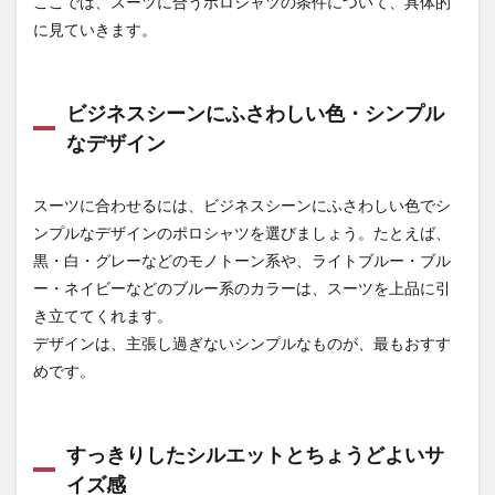
ここでは、スーツに合うポロシャツの条件について、具体的
ウン
など
に見ていきます。
でき
ちん
とし
て見
ビジネスシーンにふさわしい色・シンプル
える
なデザイン
3
【2026
スーツに合わせるには、ビジネスシーンにふさわしい色でシ
最新】
スーツ
ンプルなデザインのポロシャツを選びましょう。たとえば、
に合う
黒・白・グレーなどのモノトーン系や、ライトブルー・ブル
人気の
メンズ
ー・ネイビーなどのブルー系のカラーは、スーツを上品に引
用ポロ
き立ててくれます。
シャツ
デザインは、主張し過ぎないシンプルなものが、最もおすす
BEST5
めです。
3.1
タカ
ヤ商事
（TAKAYA）
半袖ビズポ
すっきりしたシルエットとちょうどよいサ
ロ DV-P585
イズ感
3.2
ジー