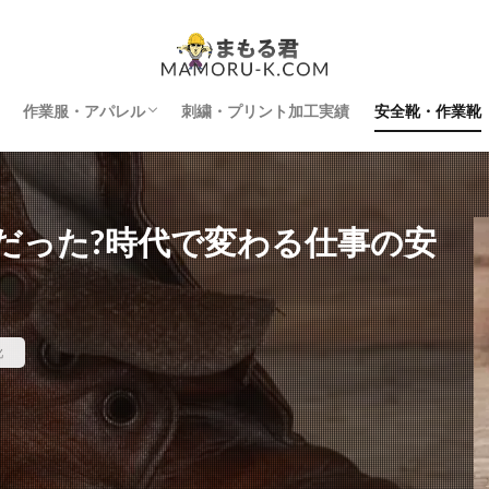
作業服・アパレル
刺繍・プリント加工実績
安全靴・作業靴
インナー
空調服
防寒着
刺繍・プリント加工
だった?時代で変わる仕事の安
靴