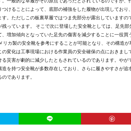
す。一般的な草履がその原点であったとされているのですが、
りつけることによって、底部の補強をした履物が出現しており
ます。ただしこの板裏草履ではつま先部分が露出していますの
が残っています。 そこで次に登場した安全靴としては、足先部
て、増加傾向となっていた足先の傷害を減少することに一役買
アメリカ製の安全靴を参考にすることが可能となり、その構造が
この変化は工事現場における作業員の安全確保の点におきまし
ける災害が劇的に減少したともされているのであります。やが
構造を持つ安全靴が多数存在しており、さらに履きやすさが追
るのであります。