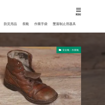
防災用品
長靴
作業手袋
墜落制止用器具
安全靴・作業靴