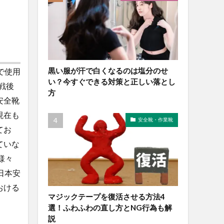
黒い服が汗で白くなるのは塩分のせ
で使用
い？今すぐできる対策と正しい落とし
戦後
方
安全靴
現在も
安全靴・作業靴
てお
ていな
様々
日本安
おける
マジックテープを復活させる方法4
選！ふわふわの直し方とNG行為も解
説