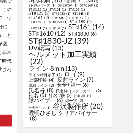
3色印刷
(10)
作業で
5色印刷
(1)
JS663
(1)
SS-19シリーズ
(1)
SS-29FSV
(1)
ST#0169
(1)
、この
ST#0185
(1)
ST#101
(1)
ST#109
(1)
ST#123
(3)
ST#1230
(1)
ST#148
(1)
で、つ
ST#161
(2)
ST#1610
(1)
ST#169
(1)
ST＃189
(2)
ST＃179
(1)
ST#1790
(1)
ST♯161
(14)
分に
ST♯0141
(1)
ST♯104
(1)
ST♯1610
(12)
ST♯1830
(6)
うこと
ST♯1830-JZ
(39)
草履
UV転写
(13)
て非常
ヘルメット加工実績
(22)
て時代
ライン 8mm
(13)
求され
ロゴ
(9)
ライン特殊加工
(2)
反射ライン
(7)
上部印刷
(4)
安全+第一
(6)
塗線ライン
(2)
氏名枠
(8)
氏名枠（ステッカー）
(2)
社名
(5)
社名 2段
(3)
社名2版
(1)
緑バイザー
(6)
緑十字
(2)
谷沢製作所
(20)
蛍光ライン
(1)
透明ひさし クリアバイザー
(8)