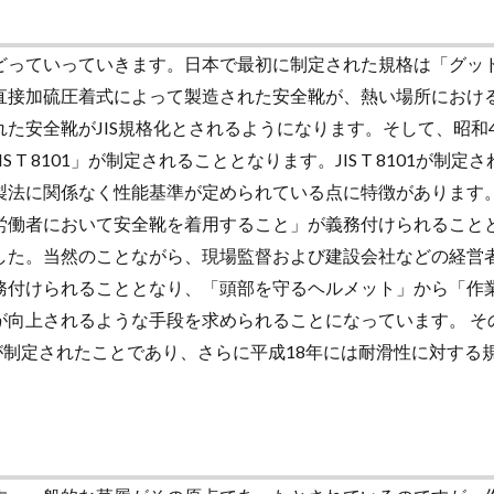
どっていっていきます。日本で最初に制定された規格は「グッ
直接加硫圧着式によって製造された安全靴が、熱い場所におけ
た安全靴がJIS規格化とされるようになります。そして、昭和4
 8101」が制定されることとなります。JIS T 8101が制定
製法に関係なく性能基準が定められている点に特徴があります。
労働者において安全靴を着用すること」が義務付けられること
した。当然のことながら、現場監督および建設会社などの経営
務付けられることとなり、「頭部を守るヘルメット」から「作
が向上されるような手段を求められることになっています。 そ
格が制定されたことであり、さらに平成18年には耐滑性に対する