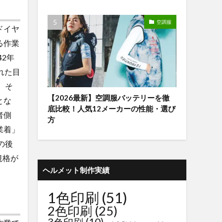
空調服
ドイヤ
る作業
2年
された目
 そ
【2026最新】空調服バッテリーを徹
とな
底比較！人気12メーカーの性能・選び
者側
方
業着」
の後
規格が
ヘルメット制作実績
1色印刷
(51)
2色印刷
(25)