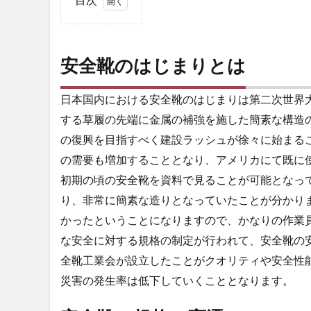
1
安
全
安全靴のはじまりとは
靴
の
は
日本国内における安全靴のはじまりは第二次世界
じ
する草履の先端に金属の補強を施した簡素な構造の
ま
り
の復興を目指すべく建設ラッシュが徐々に始まる
と
の需要も増加することとなり、アメリカにて既に
は
初期の頃の安全靴を資料で見ることが可能となっ
2
り、非常に簡素な造りとなっていたことが分かり
安
かったということになりますので、かなりの作業
全
靴
な安全に対する規格の制定が行われて、安全靴の
の
全靴工業会が設立したことがクオリティや安全性
規
災害の発生率は低下していくこととなります。
格
の
変