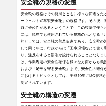
安全靴の規格の変遷
遷
3
安全靴の規格はその発展とともに様々な変遷をた
安
ーウェルト式革製安全靴」の規格です。その後、
全
時に優位性があるということで、この製法で作られ
靴
の
には、現在でも使用されている規格の元となる「JIS T
構
的としては、安全靴の普及促進であり、安全靴の
造
して同じ年に、行政からは「工事現場などで働く
の
変
り、違反をすると罰則が設けられることとなりま
遷
は、作業現場の安全性確保を様々な方面からも義
および「足部を守る安全靴」まで、安全性の確保
におけるトピックとしては、平成10年にISO規
制定されています。
安全靴の構造の変遷