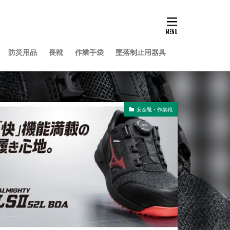
防災用品
長靴
作業手袋
墜落制止用器具
安全靴・作業靴