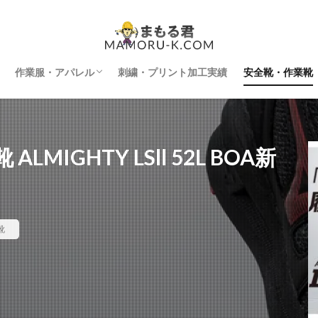
作業服・アパレル
刺繍・プリント加工実績
安全靴・作業靴
インナー
空調服
防寒着
刺繍・プリント加工
LMIGHTY LSll 52L BOA新
靴