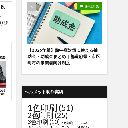
ず投
熱中症対策
ュー
より販
【2026年版】熱中症対策に使える補
助金・助成金まとめ｜都道府県・市区
町村の事業者向け制度
ヘルメット制作実績
1色印刷
(51)
2色印刷
(25)
3色印刷
(10)
5色印刷
(1)
JS663
(1)
SS-19シリーズ
(1)
SS-29FSV
(1)
ST#0169
(1)