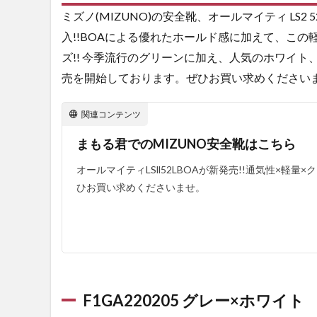
売!!
ミズノ(MIZUNO)の安全靴、オールマイティ LS2
1.1
入!!BOAによる優れたホールド感に加えて、こ
F1GA220205
ズ!! 今季流行のグリーンに加え、人気のホワイト
グレー×ホワ
売を開始しております。ぜひお買い求めください
イト
1.2
関連コンテンツ
F1GA220209
ブラック×レ
まもる君でのMIZUNO安全靴はこちら
ッド
オールマイティLSll52LBOAが新発売!!通気性×軽
1.3
ひお買い求めくださいませ。
F1GA220233
グリーン×ゴ
ールド
2
ALMIGHTY
LSll 52L
BOAの詳細
F1GA220205 グレー×ホワイト