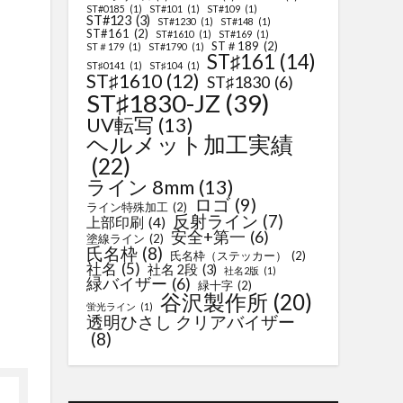
ST#0185
(1)
ST#101
(1)
ST#109
(1)
ST#123
(3)
ST#1230
(1)
ST#148
(1)
ST#161
(2)
ST#1610
(1)
ST#169
(1)
ST＃189
(2)
ST＃179
(1)
ST#1790
(1)
ST♯161
(14)
ST♯0141
(1)
ST♯104
(1)
ST♯1610
(12)
ST♯1830
(6)
ST♯1830-JZ
(39)
UV転写
(13)
ヘルメット加工実績
(22)
ライン 8mm
(13)
ロゴ
(9)
ライン特殊加工
(2)
反射ライン
(7)
上部印刷
(4)
安全+第一
(6)
塗線ライン
(2)
氏名枠
(8)
氏名枠（ステッカー）
(2)
社名
(5)
社名 2段
(3)
社名2版
(1)
緑バイザー
(6)
緑十字
(2)
谷沢製作所
(20)
蛍光ライン
(1)
透明ひさし クリアバイザー
(8)