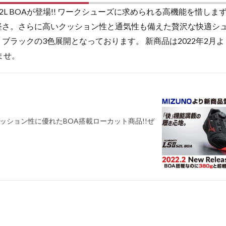
 52L BOAが登場!! ワークシューズに求められる高機能を惜しま
の軽さ。さらに高いクッション性と通気性も備えた贅沢な快適シ
、ブラックの3色展開となっております。 新商品は2022年2月
ませ。
量×クッション性に優れたBOA搭載ローカット商品!!ぜ