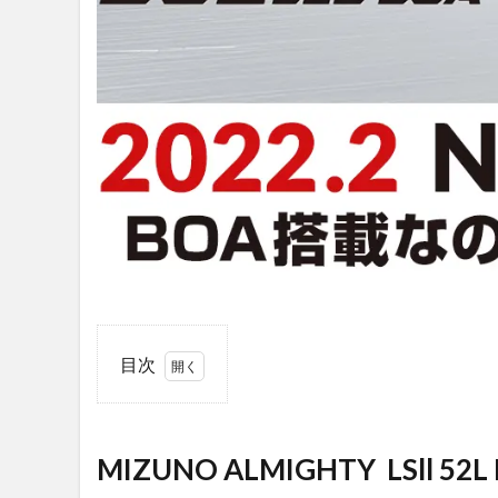
目次
1
MIZUNO
ALMIGHTY
MIZUNO ALMIGHTY LSll 5
LSll 52L
BOAが新発