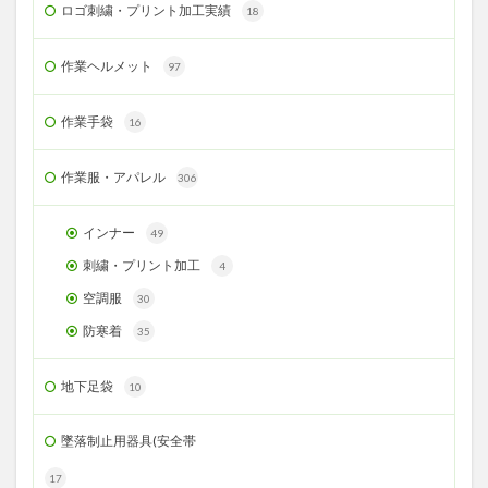
ロゴ刺繍・プリント加工実績
18
作業ヘルメット
97
作業手袋
16
作業服・アパレル
306
インナー
49
刺繍・プリント加工
4
空調服
30
防寒着
35
地下足袋
10
墜落制止用器具(安全帯
17