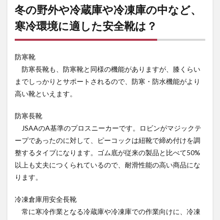
築現
冬の野外や冷蔵庫や冷凍庫の中など、
場な
ど、
寒冷環境に適した安全靴は？
釘や
ガラ
スを
防寒靴
踏む
危険
防寒長靴も、防寒靴と同様の機能がありますが、膝くらい
のあ
までしっかりとサポートされるので、防寒・防水機能がより
る職
高い靴といえます。
場に
適し
た安
防寒長靴
全靴
JSAAのA基準のプロスニーカーです。ロビンがマジックテ
ープであったのに対して、ピーコックは紐靴で締め付けを調
整するタイプになります。ゴム底が従来の製品と比べて50%
以上も丈夫につくられているので、耐滑性能の高い商品にな
ります。
冷凍倉庫用安全長靴
常に寒冷作業となる冷蔵庫や冷凍庫での作業向けに、冷凍