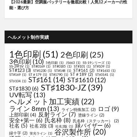
【2026最新】空調服バッテリーを徹底比較！人気12メーカーの性
能・選び方
ヘルメット制作実績
1色印刷
(51)
2色印刷
(25)
3色印刷
(10)
5色印刷
(1)
JS663
(1)
SS-19シリーズ
(1)
SS-29FSV
(1)
ST#0169
(1)
ST#0185
(1)
ST#101
(1)
ST#109
(1)
ST#123
(3)
ST#161
(2)
ST#1230
(1)
ST#148
(1)
ST#1610
(1)
ST＃189
(2)
ST#169
(1)
ST＃179
(1)
ST#1790
(1)
ST♯0141
(1)
ST♯161
(14)
ST♯1610
(12)
ST♯104
(1)
ST♯1830-JZ
(39)
ST♯1830
(6)
UV転写
(13)
ヘルメット加工実績
(22)
ライン 8mm
(13)
ロゴ
(9)
ライン特殊加工
(2)
反射ライン
(7)
上部印刷
(4)
塗線ライン
(2)
氏名枠
(8)
安全+第一
(6)
氏名枠（ステッカー）
(2)
緑バイザー
(6)
社名
(5)
社名 2段
(3)
社名2版
(1)
谷沢製作所
(20)
緑十字
(2)
蛍光ライン
(1)