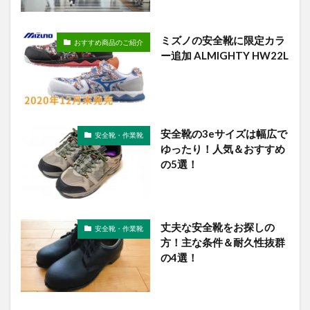
ミズノの安全靴に限定カラ
おすすめ商品のご紹介
ー追加 ALMIGHTY HW22L
安全靴の3eサイズは幅広で
安全靴・作業靴
ゆったり！人気＆おすすめ
の5選！
丈夫な安全靴をお探しの
安全靴・作業靴
方！主な条件＆耐久性抜群
の4選！