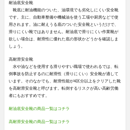
耐油底安全靴
環境
に適
靴底に耐油機能のついた、油環境でも劣化しにくい安全靴
した
です。主に、自動車整備や機械油を使う工場や厨房などで使
安全
用されます。油に耐えうる底のついた安全靴というだけで、
靴
は？
滑りにくい靴ではありません。耐油底で滑りにくい作業靴が
欲しい場合は、耐滑性に優れた底の形状かどうかを確認しま
4
溶接
しょう。
や炉
前、
高耐滑安全靴
熱板
上作
水や油などを使用する滑りやすい職場で使われるでは、転
業に
倒事故を防止するのに耐滑性（滑りにくい）安全靴が適して
など
います。そのなかでも、耐滑性能が4区分以上をクリアした靴
高温
下に
を高耐滑安全靴と呼びます。転倒するリスクが高い高齢労働
適し
者にもおすすめです。
た安
全靴
とは
耐油底安全靴の商品一覧はコチラ
5
高耐滑安全靴の商品一覧はコチラ
工事
や建