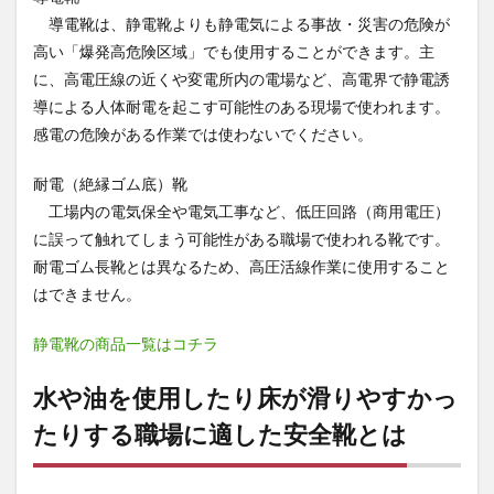
した
導電靴は、静電靴よりも静電気による事故・災害の危険が
り床
高い「爆発高危険区域」でも使用することができます。主
が滑
りや
に、高電圧線の近くや変電所内の電場など、高電界で静電誘
すか
導による人体耐電を起こす可能性のある現場で使われます。
った
りす
感電の危険がある作業では使わないでください。
る職
場に
耐電（絶縁ゴム底）靴
適し
工場内の電気保全や電気工事など、低圧回路（商用電圧）
た安
全靴
に誤って触れてしまう可能性がある職場で使われる靴です。
とは
耐電ゴム長靴とは異なるため、高圧活線作業に使用すること
3
はできません。
冬の
野外
静電靴の商品一覧はコチラ
や冷
蔵庫
や冷
水や油を使用したり床が滑りやすかっ
凍庫
たりする職場に適した安全靴とは
の中
な
ど、
寒冷