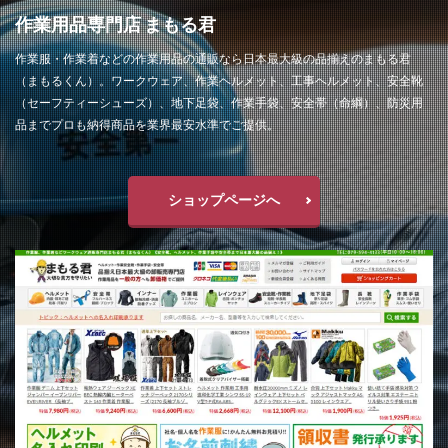
作業用品専門店 まもる君
作業服・作業着などの作業用品の通販なら日本最大級の品揃えのまもる君
（まもるくん）。ワークウェア、作業ヘルメット、工事ヘルメット、安全靴
（セーフティーシューズ）、地下足袋、作業手袋、安全帯（命綱）、防災用
品までプロも納得商品を業界最安水準でご提供。
ショップページへ