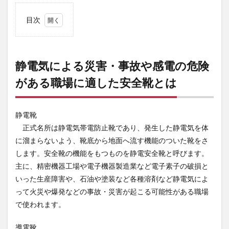
目次
1
静電
気に
よる
静電気による災害・事故や感電の危険
災
がある職場に適した安全靴とは
害・
事故
や感
電の
静電靴
危険
があ
正式名所は静電気帯電防止靴であり、発生した静電気を体
る職
に溜まらないよう、靴底から地面へ流す機能のついた靴をさ
場に
します。安全靴の機能をもつものを静電安全靴と呼びます。
適し
た安
主に、精密機器工場や電子機器製造業など電子素子の破損と
全靴
いった生産障害や、石油や塗装など各種溶剤など静電気によ
とは
って火災や爆発などの事故・災害が起こる可能性がある職場
2
で使われます。
水や
油を
使用
導電靴