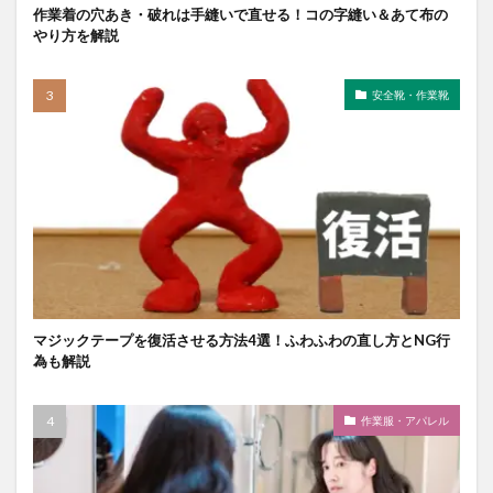
作業着の穴あき・破れは手縫いで直せる！コの字縫い＆あて布の
やり方を解説
安全靴・作業靴
マジックテープを復活させる方法4選！ふわふわの直し方とNG行
為も解説
作業服・アパレル