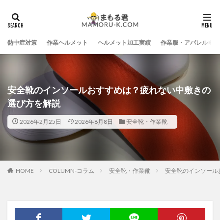
熱中症対策
作業ヘルメット
ヘルメット加工実績
作業服・アパレル
安全靴のインソールおすすめは？疲れない中敷きの
選び方を解説
2026年2月25日
2026年8月8日
安全靴・作業靴
HOME
COLUMN-コラム
安全靴・作業靴
安全靴のインソール