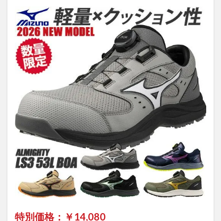
ダ
メ？
7
まと
め
7.1
安全
靴の
通販
なら
【安
全靴
専門
店 ま
もる
君】
特別価格：￥
14,080