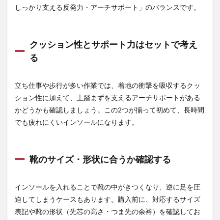
足の
しっかり支える反発力・アーチサポート」のバランスです。
悩
み・
作業
内容
クッション性とサポート力はセットで考え
別｜
る
イン
ソー
ルの
立ち仕事や歩行が多い作業では、着地の衝撃を吸収するクッ
選び
方
ション性に加えて、土踏まずを支えるアーチサポートがある
4.1
かどうかも確認しましょう。この2つが揃って初めて、長時間
長時
でも疲れにくいインソールになります。
間の
立ち
仕
事・
靴のサイズ・形状に合うか確認する
歩行
が多
い人
インソールを入れることで靴の中がきつくなり、逆に足を圧
4.2
迫してしまうケースもあります。購入前に、対応するサイズ
扁平
表記や靴の形状（先芯の高さ・つま先の余裕）を確認してお
足・