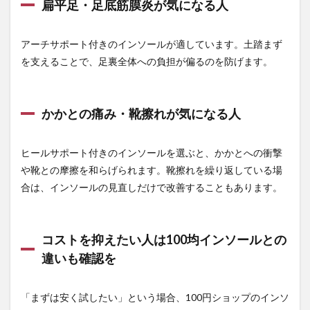
扁平足・足底筋膜炎が気になる人
イン
ソー
ルと
の違
アーチサポート付きのインソールが適しています。土踏まず
いも
を支えることで、足裏全体への負担が偏るのを防げます。
確認
を
5
かかとの痛み・靴擦れが気になる人
まも
る君
で扱
ヒールサポート付きのインソールを選ぶと、かかとへの衝撃
うお
すす
や靴との摩擦を和らげられます。靴擦れを繰り返している場
めイ
合は、インソールの見直しだけで改善することもあります。
ンソ
ール
6
コストを抑えたい人は100均インソールとの
よく
ある
違いも確認を
質問
6.1
「まずは安く試したい」という場合、100円ショップのインソ
純正