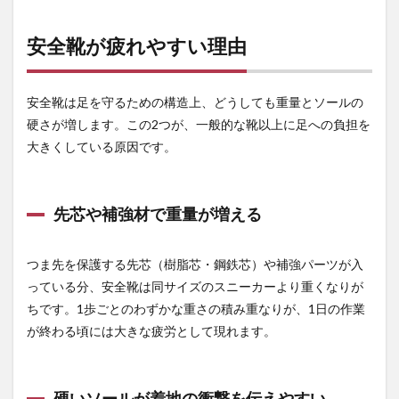
安全
靴が
疲れ
安全靴が疲れやすい理由
やす
い理
由
安全靴は足を守るための構造上、どうしても重量とソールの
1.1
硬さが増します。この2つが、一般的な靴以上に足への負担を
先芯
大きくしている原因です。
や補
強材
で重
量が
先芯や補強材で重量が増える
増え
る
1.2
つま先を保護する先芯（樹脂芯・鋼鉄芯）や補強パーツが入
硬い
っている分、安全靴は同サイズのスニーカーより重くなりが
ソー
ルが
ちです。1歩ごとのわずかな重さの積み重なりが、1日の作業
着地
が終わる頃には大きな疲労として現れます。
の衝
撃を
伝え
やす
硬いソールが着地の衝撃を伝えやすい