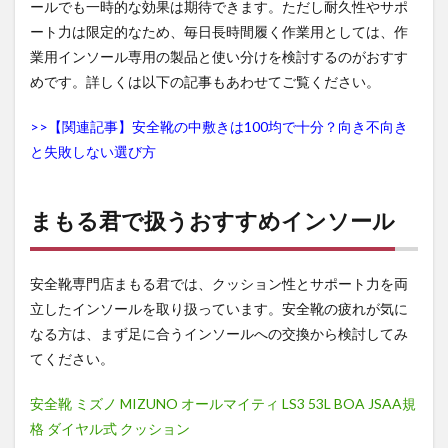
イン
ールでも一時的な効果は期待できます。ただし耐久性やサポ
ソー
ート力は限定的なため、毎日長時間履く作業用としては、作
ルの
業用インソール専用の製品と使い分けを検討するのがおすす
上に
重ね
めです。詳しくは以下の記事もあわせてご覧ください。
て使
って
>>【関連記事】安全靴の中敷きは100均で十分？向き不向き
もい
い？
と失敗しない選び方
6.2
交換
まもる君で扱うおすすめインソール
の目
安は
どれ
くら
安全靴専門店まもる君では、クッション性とサポート力を両
い？
立したインソールを取り扱っています。安全靴の疲れが気に
6.3
なる方は、まず足に合うインソールへの交換から検討してみ
高価
てください。
なイ
ンソ
ール
安全靴 ミズノ MIZUNO オールマイティ LS3 53L BOA JSAA規
でな
格 ダイヤル式 クッション
いと