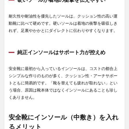
い
1.3
耐久性や耐油性を優先したソールは、クッション性の高い運
純正
イン
動靴に比べて硬めです。硬いソールは着地の衝撃を吸収しき
ソー
れず、足裏やかかとにダイレクトに伝わりやすくなります。
ルは
サポ
ート
力が
純正インソールはサポート力が控えめ
控え
め
2
安全靴に最初から入っているインソールは、コストの都合上
安全
シンプルな作りのものが多く、クッション性・アーチサポー
靴に
トともに簡易的です。「靴を替えても疲れが取れない」とい
イン
ソー
う場合、原因は靴本体ではなくインソールにあることも珍し
ル
くありません。
（中
敷
き）
を入
安全靴にインソール（中敷き）を入れ
れる
メリ
るメリット