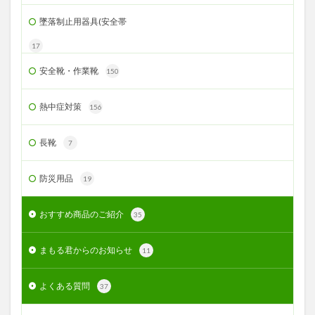
墜落制止用器具(安全帯
17
安全靴・作業靴
150
熱中症対策
156
長靴
7
防災用品
19
おすすめ商品のご紹介
35
まもる君からのお知らせ
11
よくある質問
37