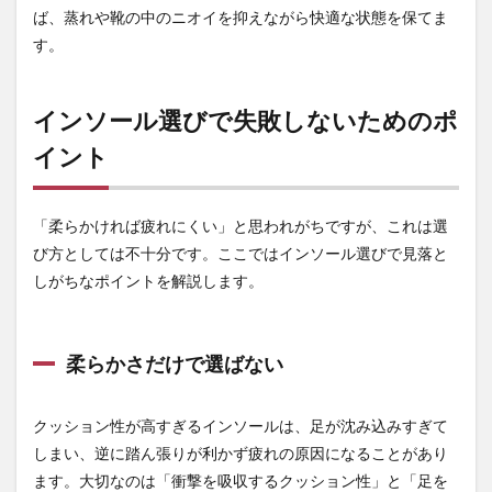
ば、蒸れや靴の中のニオイを抑えながら快適な状態を保てま
い
す。
3.2
クッ
ショ
ン性
インソール選びで失敗しないためのポ
とサ
イント
ポー
ト力
はセ
ット
「柔らかければ疲れにくい」と思われがちですが、これは選
で考
える
び方としては不十分です。ここではインソール選びで見落と
しがちなポイントを解説します。
3.3
靴の
サイ
ズ・
柔らかさだけで選ばない
形状
に合
うか
クッション性が高すぎるインソールは、足が沈み込みすぎて
確認
する
しまい、逆に踏ん張りが利かず疲れの原因になることがあり
ます。大切なのは「衝撃を吸収するクッション性」と「足を
4