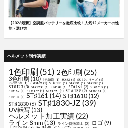
【2026最新】空調服バッテリーを徹底比較！人気12メーカーの性
能・選び方
ヘルメット制作実績
1色印刷
(51)
2色印刷
(25)
3色印刷
(10)
5色印刷
(1)
JS663
(1)
SS-19シリーズ
(1)
SS-29FSV
(1)
ST#0169
(1)
ST#0185
(1)
ST#101
(1)
ST#109
(1)
ST#123
(3)
ST#161
(2)
ST#1230
(1)
ST#148
(1)
ST#1610
(1)
ST＃189
(2)
ST#169
(1)
ST＃179
(1)
ST#1790
(1)
ST♯0141
(1)
ST♯161
(14)
ST♯1610
(12)
ST♯104
(1)
ST♯1830-JZ
(39)
ST♯1830
(6)
UV転写
(13)
ヘルメット加工実績
(22)
ライン 8mm
(13)
ロゴ
(9)
ライン特殊加工
(2)
反射ライン
(7)