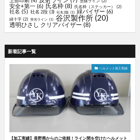
上部印刷
(4)
塗線ライン
(2)
氏名枠
(8)
安全+第一
(6)
氏名枠（ステッカー）
(2)
緑バイザー
(6)
社名
(5)
社名 2段
(3)
社名2版
(1)
谷沢製作所
(20)
緑十字
(2)
蛍光ライン
(1)
透明ひさし クリアバイザー
(8)
新着記事一覧
ヘルメット加工実績
【加工実績】長野県からのご依頼！ライン間を空けたヘルメット