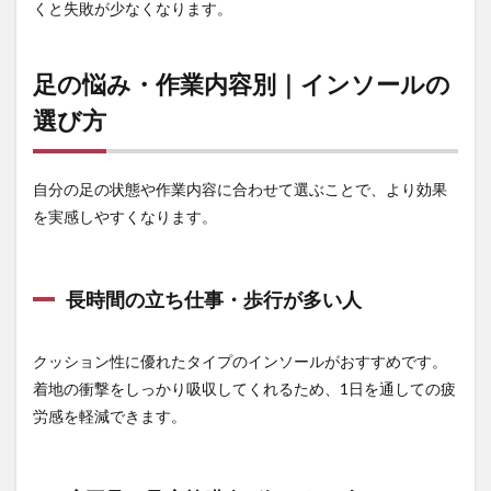
くと失敗が少なくなります。
足底
筋膜
炎が
気に
足の悩み・作業内容別｜インソールの
なる
人
選び方
4.3
かか
との
自分の足の状態や作業内容に合わせて選ぶことで、より効果
痛
を実感しやすくなります。
み・
靴擦
れが
気に
長時間の立ち仕事・歩行が多い人
なる
人
4.4
クッション性に優れたタイプのインソールがおすすめです。
コス
着地の衝撃をしっかり吸収してくれるため、1日を通しての疲
トを
労感を軽減できます。
抑え
たい
人は
100均