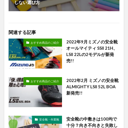
しない選び方
関連する記事
2022年9月ミズノの安全靴
おすすめ商品のご紹介
オールマイティ SSII 21H、
LSII 22Lの2モデルが新発
売!!
2022年2月 ミズノの安全靴
おすすめ商品のご紹介
ALMIGHTY LSll 52L BOA
新発売!!
安全靴の中敷きは100均で
安全靴・作業靴
十分？向き不向きと失敗し