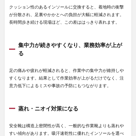
蒸
クッション性のあるインソールに交換すると、着地時の衝撃
れ・
が分散され、足裏やかかとへの負担が大幅に軽減されます。
ニオ
イ対
長時間歩き続ける現場ほど、この差ははっきり表れます。
策に
なる
3
集中力が続きやすくなり、業務効率が上が
イン
る
ソー
ル選
びで
足の痛みや疲れが軽減されると、作業中の集中力が維持しや
失敗
しな
すくなります。結果として作業効率が上がるだけでなく、注
いた
意力低下によるミスや事故の予防にもつながります。
めの
ポイ
ント
3.1
蒸れ・ニオイ対策になる
柔ら
かさ
だけ
安全靴は構造上密閉性が高く、一般的な作業靴よりも蒸れや
で選
すい傾向があります。吸汗速乾性に優れたインソールを選べ
ばな