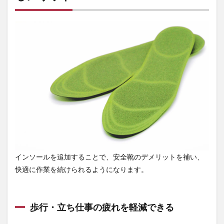
ット
2.1
歩
行・
立ち
仕事
の疲
れを
軽減
でき
る
2.2
集中
力が
続き
やす
インソールを追加することで、安全靴のデメリットを補い、
くな
快適に作業を続けられるようになります。
り、
業務
効率
が上
歩行・立ち仕事の疲れを軽減できる
がる
2.3