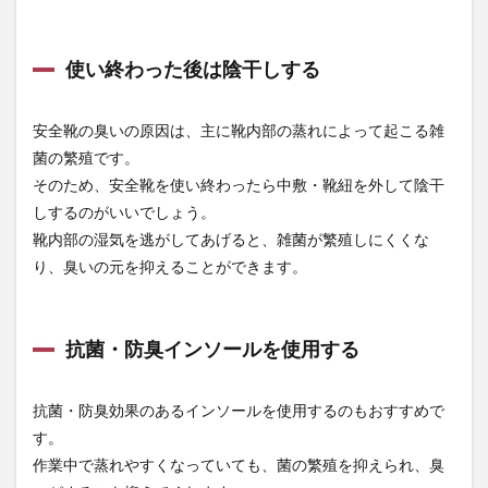
全靴
専門
店 ま
使い終わった後は陰干しする
もる
君】
安全靴の臭いの原因は、主に靴内部の蒸れによって起こる雑
菌の繁殖です。
そのため、安全靴を使い終わったら中敷・靴紐を外して陰干
しするのがいいでしょう。
靴内部の湿気を逃がしてあげると、雑菌が繁殖しにくくな
り、臭いの元を抑えることができます。
抗菌・防臭インソールを使用する
抗菌・防臭効果のあるインソールを使用するのもおすすめで
す。
作業中で蒸れやすくなっていても、菌の繁殖を抑えられ、臭