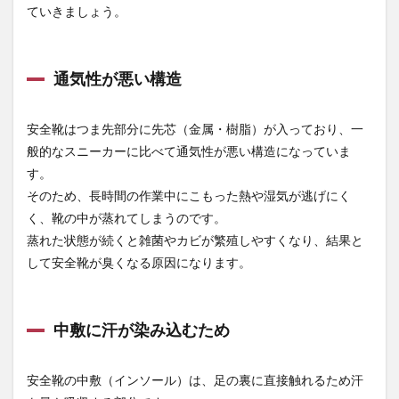
通気
ていきましょう。
性が
悪い
構造
通気性が悪い構造
1.2
中敷
に汗
安全靴はつま先部分に先芯（金属・樹脂）が入っており、一
が染
み込
般的なスニーカーに比べて通気性が悪い構造になっていま
むた
す。
め
そのため、長時間の作業中にこもった熱や湿気が逃げにく
1.3
く、靴の中が蒸れてしまうのです。
安全
蒸れた状態が続くと雑菌やカビが繁殖しやすくなり、結果と
靴で
はな
して安全靴が臭くなる原因になります。
く靴
下が
臭い
中敷に汗が染み込むため
2
おす
すめ
安全靴の中敷（インソール）は、足の裏に直接触れるため汗
の安