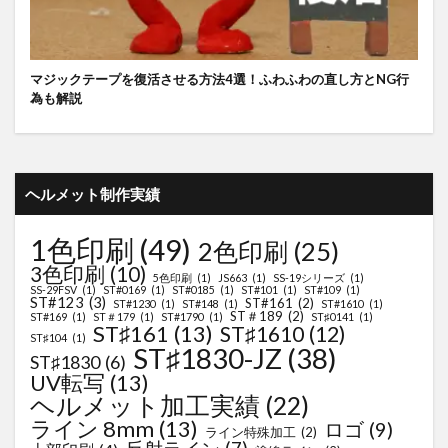
マジックテープを復活させる方法4選！ふわふわの直し方とNG行
為も解説
ヘルメット制作実績
1色印刷
(49)
2色印刷
(25)
3色印刷
(10)
5色印刷
(1)
JS663
(1)
SS-19シリーズ
(1)
SS-29FSV
(1)
ST#0169
(1)
ST#0185
(1)
ST#101
(1)
ST#109
(1)
ST#123
(3)
ST#161
(2)
ST#1230
(1)
ST#148
(1)
ST#1610
(1)
ST＃189
(2)
ST#169
(1)
ST＃179
(1)
ST#1790
(1)
ST♯0141
(1)
ST♯161
(13)
ST♯1610
(12)
ST♯104
(1)
ST♯1830-JZ
(38)
ST♯1830
(6)
UV転写
(13)
ヘルメット加工実績
(22)
ライン 8mm
(13)
ロゴ
(9)
ライン特殊加工
(2)