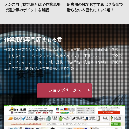
メンズ向け防水靴とは？作業現場
厨房用の靴でおすすめは？安全で
で選ぶ際のポイントを解説
滑らない＆疲れにくい4選！
作業用品専門店 まもる君
作業服・作業着などの作業用品の通販なら日本最大級の品揃えのまもる君
（まもるくん）。ワークウェア、作業ヘルメット、工事ヘルメット、安全靴
（セーフティーシューズ）、地下足袋、作業手袋、安全帯（命綱）、防災用
品までプロも納得商品を業界最安水準でご提供。
ショップページへ