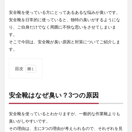
安全靴を使っている方にとってあるあるな悩みが臭いです。
安全靴を日常的に使っていると、独特の臭いがするようにな
り、ご自身だけでなく周囲に不快な思いをさせてしまいま
す。
そこで今回は、安全靴が臭い原因と対策についてご紹介しま
す。
目次
1
安全
靴は
なぜ
安全靴はなぜ臭い？3つの原因
臭
い？
3つ
安全靴を使っているとわかりますが、一般的な作業靴よりも
の原
因
臭いがしやすいです。
その理由は、主に3つの理由が考えられるので、それぞれを見
1.1