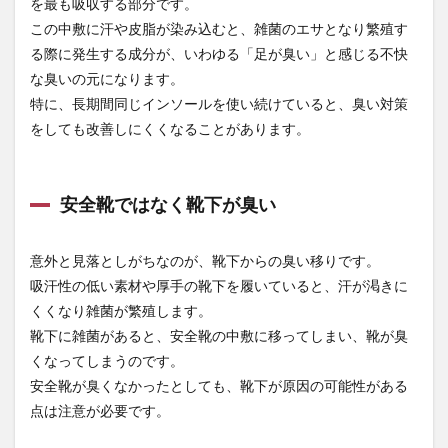
を最も吸収する部分です。
全靴
の臭
この中敷に汗や皮脂が染み込むと、雑菌のエサとなり繁殖す
い対
る際に発生する成分が、いわゆる「足が臭い」と感じる不快
策
な臭いの元になります。
2.1
特に、長期間同じインソールを使い続けていると、臭い対策
使い
をしても改善しにくくなることがあります。
終わ
った
後は
陰干
しす
安全靴ではなく靴下が臭い
る
2.2
意外と見落としがちなのが、靴下からの臭い移りです。
抗
吸汗性の低い素材や厚手の靴下を履いていると、汗が渇きに
菌・
防臭
くくなり雑菌が繁殖します。
イン
靴下に雑菌があると、安全靴の中敷に移ってしまい、靴が臭
ソー
くなってしまうのです。
ルを
使用
安全靴が臭くなかったとしても、靴下が原因の可能性がある
する
点は注意が必要です。
2.3
消臭