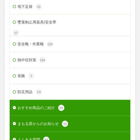
地下足袋
10
墜落制止用器具(安全帯
17
安全靴・作業靴
150
熱中症対策
156
長靴
7
防災用品
19
おすすめ商品のご紹介
35
まもる君からのお知らせ
11
よくある質問
37