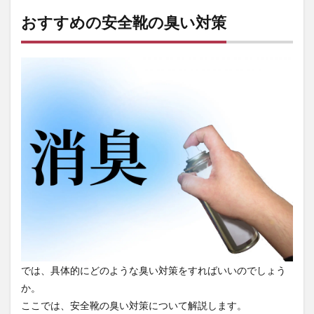
スプ
おすすめの安全靴の臭い対策
レー
を使
う
2.4
乾燥
剤や
脱臭
シー
トを
入れ
てお
く
3
まと
め
3.1
安全
では、具体的にどのような臭い対策をすればいいのでしょう
靴の
通販
か。
なら
ここでは、安全靴の臭い対策について解説します。
【安