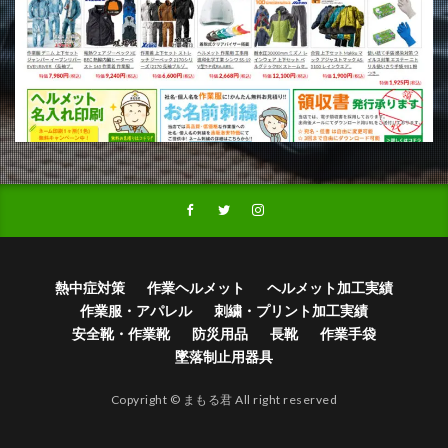
熱中症対策
作業ヘルメット
ヘルメット加工実績
作業服・アパレル
刺繍・プリント加工実績
安全靴・作業靴
防災用品
長靴
作業手袋
墜落制止用器具
Copyright © まもる君 All right reserved