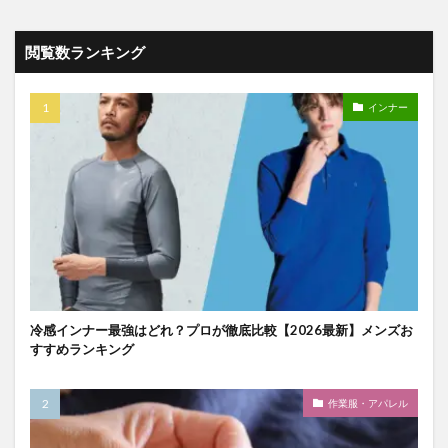
閲覧数ランキング
インナー
冷感インナー最強はどれ？プロが徹底比較【2026最新】メンズお
すすめランキング
作業服・アパレル