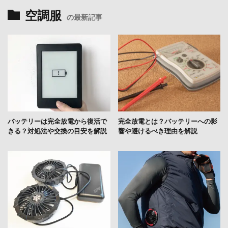
空調服
の最新記事
バッテリーは完全放電から復活で
完全放電とは？バッテリーへの影
きる？対処法や交換の目安を解説
響や避けるべき理由を解説