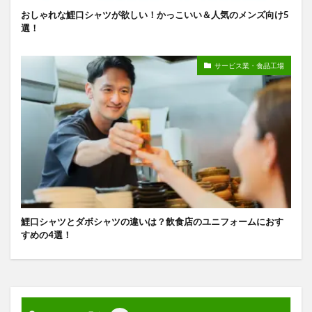
おしゃれな鯉口シャツが欲しい！かっこいい＆人気のメンズ向け5
選！
サービス業・食品工場
鯉口シャツとダボシャツの違いは？飲食店のユニフォームにおす
すめの4選！