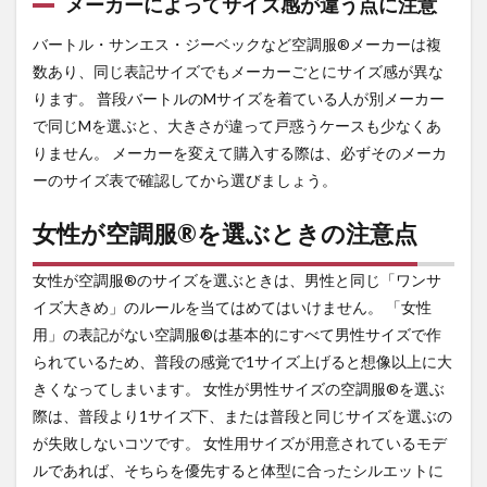
メーカーによってサイズ感が違う点に注意
とき
の注
バートル・サンエス・ジーベックなど空調服®メーカーは複
意点
数あり、同じ表記サイズでもメーカーごとにサイズ感が異な
4
ります。 普段バートルのMサイズを着ている人が別メーカー
大き
目サ
で同じMを選ぶと、大きさが違って戸惑うケースも少なくあ
イズ
りません。 メーカーを変えて購入する際は、必ずそのメーカ
を着
ーのサイズ表で確認してから選びましょう。
用す
るメ
リッ
女性が空調服®を選ぶときの注意点
ト・
デメ
リッ
女性が空調服®のサイズを選ぶときは、男性と同じ「ワンサ
ト
イズ大きめ」のルールを当てはめてはいけません。 「女性
5
用」の表記がない空調服®は基本的にすべて男性サイズで作
空調
られているため、普段の感覚で1サイズ上げると想像以上に大
服®
きくなってしまいます。 女性が男性サイズの空調服®を選ぶ
のサ
イズ
際は、普段より1サイズ下、または普段と同じサイズを選ぶの
選び
が失敗しないコツです。 女性用サイズが用意されているモデ
でよ
ルであれば、そちらを優先すると体型に合ったシルエットに
くあ