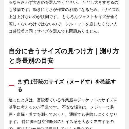
るなら迷わず大きめを選んでください。 ただし大きすぎるの
イズ
の見
も禁物です。動きにくさが作業の邪魔になるため、2サイズ以
つけ
上は上げないのが鉄則です。 もちろんジャストサイズが全く
方｜
測り
涼しくないわけではないので、シルエットを崩したくない人
方と
は普段着と同じサイズを選んでも問題ありません。
身長
別の
目安
自分に合うサイズの見つけ方｜測り方
2.1
と身長別の目安
まず
は普
段の
サイ
ズ
まずは普段のサイズ（ヌード寸）を確認す
（ヌ
る
ード
寸）
迷ったときは、普段着ている作業服やジャケットのサイズを
を確
認す
基準に考えるのが早道です。 不安な場合は、メジャーで胸
る
囲・肩幅・着丈を測っておくと、通販でも失敗しにくくなり
2.2
ます。 特に胸囲は空調服®のサイズ感を大きく左右するの
身
で、実寸を1cm単位で把握しておくと安心です。