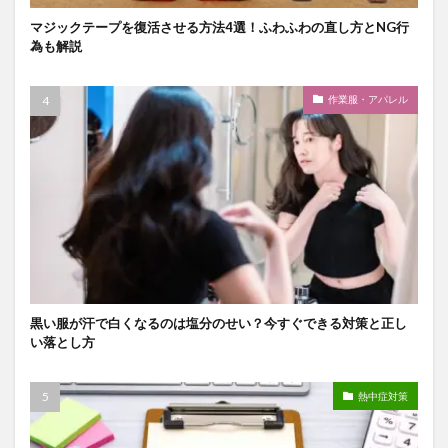
マジックテープを復活させる方法4選！ふわふわの直し方とNG行
為も解説
作業服・アパレル
黒い服が汗で白くなるのは塩分のせい？今すぐできる対策と正し
い落とし方
熱中症対策