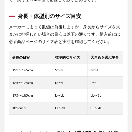
長・
体型
別の
身長・体型別のサイズ目安
サイ
ズ目
メーカーによって数値は前後しますが、身長からサイズを大
安
まかに把握したい場合の目安は以下の通りです。購入前には
2.3
必ず商品ページのサイズ表と実寸を確認してください。
メー
カー
によ
身長の目安
標準的なサイズ
大きめを選ぶ場合
って
サイ
155〜165cm
S〜M
M〜L
ズ感
が違
う点
165〜175cm
M〜L
L〜LL
に注
意
175〜185cm
L〜LL
LL〜3L
3
女性
185cm〜
LL〜3L
3L〜4L
が空
調服
®を
選ぶ