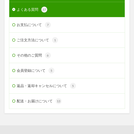
よくある質問
37
お支払について
7
ご注文方法について
1
その他のご質問
6
会員登録について
5
返品・返却キャンセルについて
5
配送・お届けについて
13