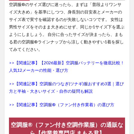
空調服®のサイズ選びに迷ったら、まずは「普段よりワンサ
イズ大きめ」を基準にしつつ、身長別の目安表とメーカーの
サイズ表で実寸を確認するのが失敗しないコツです。 女性は
男性サイズをそのまま大きめにせず、同じか1サイズ下を選ぶ
ようにしましょう。 自分に合ったサイズが決まったら、まも
る君の空調服®ラインナップから涼しく動きやすい1着を探し
てみてください。
>>【関連記事】【2026最新】空調服バッテリーを徹底比較！
人気12メーカーの性能・選び方
>>【関連記事】空調服のつなぎ(ツナギ)服おすすめ3選｜選び
方と半袖・大きいサイズ・自作の疑問も解説
>>【関連記事】空調服®（ファン付き作業着）の選び方
空調服®（ファン付き空調作業服）の通販な
ら【作業着専門店 まもる君】