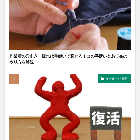
作業着の穴あき・破れは手縫いで直せる！コの字縫い＆あて布の
やり方を解説
安全靴・作業靴