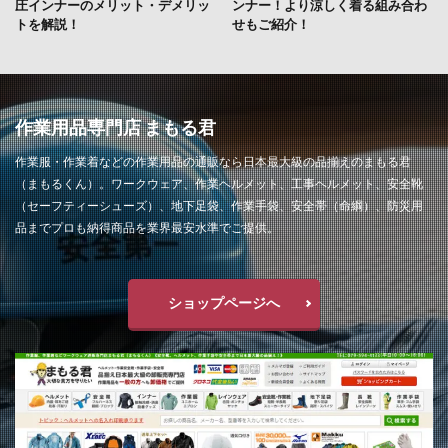
圧インナーのメリット・デメリッ
ンナー！より涼しく着る組み合わ
トを解説！
せもご紹介！
作業用品専門店 まもる君
作業服・作業着などの作業用品の通販なら日本最大級の品揃えのまもる君
（まもるくん）。ワークウェア、作業ヘルメット、工事ヘルメット、安全靴
（セーフティーシューズ）、地下足袋、作業手袋、安全帯（命綱）、防災用
品までプロも納得商品を業界最安水準でご提供。
ショップページへ