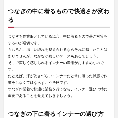
ぎの
中に
つなぎの中に着るもので快適さが変わ
着る
る
もの
で快
適さ
が変
つなぎを作業服としている場合、中に着るもので暑さ対策を
わる
するのが適切です。
2
もちろん、涼しい環境を整えられるならそれに越したことは
つな
ぎの
ありませんが、なかなか難しいケースもあるでしょう。
下に
そこで涼しく感じられるインナーの着用がおすすめなので
着る
す。
イン
ナー
たとえば、汗が乾きづらいインナーだと常に湿った状態で作
の選
業をしなくてはならず、不快感です。
び方
つなぎ作業着で快適に業務を行うなら、インナー選びは特に
2.1
重要であることを覚えておきましょう。
吸汗
速乾
性に
優れ
つなぎの下に着るインナーの選び方
た素