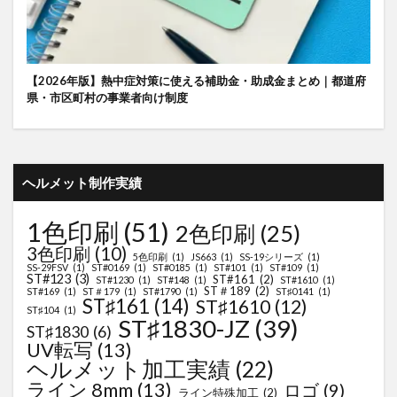
【2026年版】熱中症対策に使える補助金・助成金まとめ｜都道府
県・市区町村の事業者向け制度
ヘルメット制作実績
1色印刷
(51)
2色印刷
(25)
3色印刷
(10)
5色印刷
(1)
JS663
(1)
SS-19シリーズ
(1)
SS-29FSV
(1)
ST#0169
(1)
ST#0185
(1)
ST#101
(1)
ST#109
(1)
ST#123
(3)
ST#161
(2)
ST#1230
(1)
ST#148
(1)
ST#1610
(1)
ST＃189
(2)
ST#169
(1)
ST＃179
(1)
ST#1790
(1)
ST♯0141
(1)
ST♯161
(14)
ST♯1610
(12)
ST♯104
(1)
ST♯1830-JZ
(39)
ST♯1830
(6)
UV転写
(13)
ヘルメット加工実績
(22)
ライン 8mm
(13)
ロゴ
(9)
ライン特殊加工
(2)