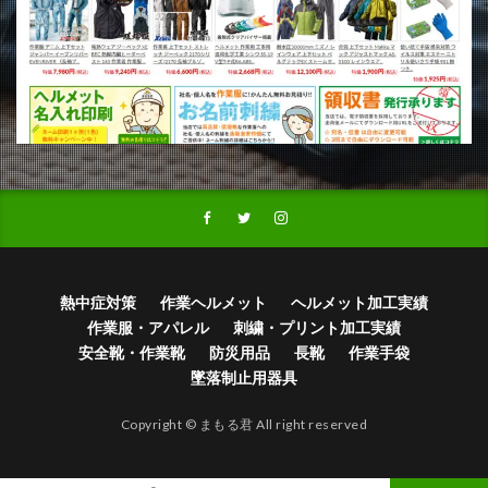
熱中症対策
作業ヘルメット
ヘルメット加工実績
作業服・アパレル
刺繍・プリント加工実績
安全靴・作業靴
防災用品
長靴
作業手袋
墜落制止用器具
Copyright © まもる君 All right reserved