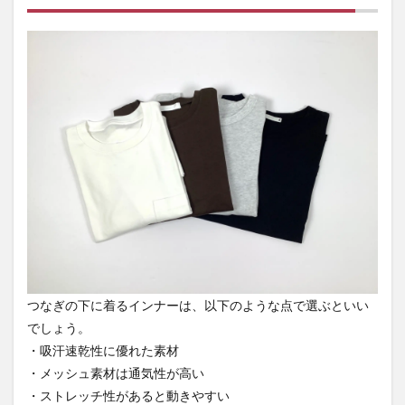
材
2.2
メッ
シュ
素材
は通
気性
が高
い
2.3
スト
レッ
チ性
があ
ると
動き
やす
つなぎの下に着るインナーは、以下のような点で選ぶといい
い
でしょう。
3
・吸汗速乾性に優れた素材
つな
・メッシュ素材は通気性が高い
ぎの
・ストレッチ性があると動きやすい
下に