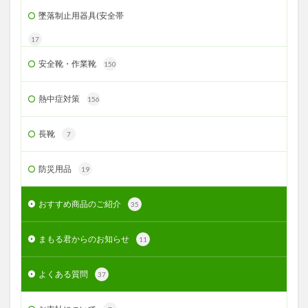
墜落制止用器具(安全帯
17
安全靴・作業靴
150
熱中症対策
156
長靴
7
防災用品
19
おすすめ商品のご紹介
35
まもる君からのお知らせ
11
よくある質問
37