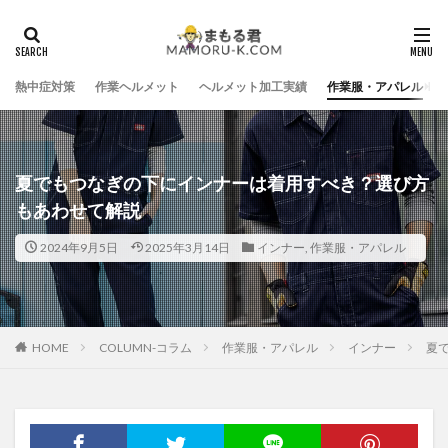
熱中症対策
作業ヘルメット
ヘルメット加工実績
作業服・アパレル
夏でもつなぎの下にインナーは着用すべき？選び方
もあわせて解説
2024年9月5日
2025年3月14日
インナー
,
作業服・アパレル
HOME
COLUMN-コラム
作業服・アパレル
インナー
夏