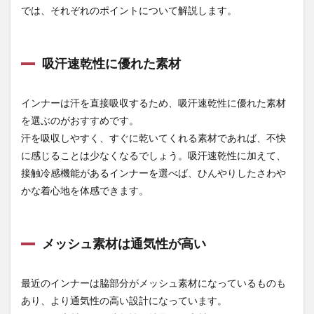
おす
では、それぞれのポイントについて解説します。
すめ
のイ
ンナ
ー
吸汗速乾性に優れた素材
3.1
コン
インナーは汗を直接吸収するため、吸汗速乾性に優れた素材
プレ
ッシ
を選ぶのがおすすめです。
ョン
汗を吸収しやすく、すぐに乾いてくれる素材であれば、不快
ウェ
に感じることは少なくなるでしょう。吸汗速乾性に加えて、
ア
接触冷感機能があるインナーを選べば、ひんやりしたさわや
3.2
かな着心地を体感できます。
アイ
スベ
スト
4
メッシュ素材は通気性が高い
暑い
夏に
適し
最近のインナーは脇部分がメッシュ素材になっているものも
たイ
あり、より通気性の高い設計になっています。
ンナ