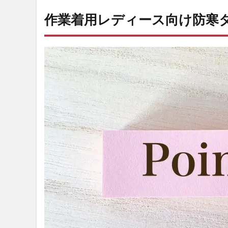
のサ
イズ
作業着用レディース向け防寒
に合
う
2.2
保温
性能
が高
い
2.3
前閉
じタ
イプ
3
【2024
～2025
冬】最
強のレ
ディー