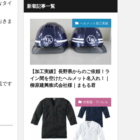
なタイ
新着記事一覧
おきま
ヘルメット加工実績
【加工実績】長野県からのご依頼！ラ
イン間を空けたヘルメット名入れ！｜
流です
柳原建興株式会社様｜まもる君
作業服・アパレル