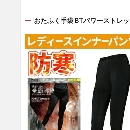
ー・
作業
着の
おたふく手袋 BTパワーストレッチ
通販
なら
【作
業着
専門
店 ま
もる
君】