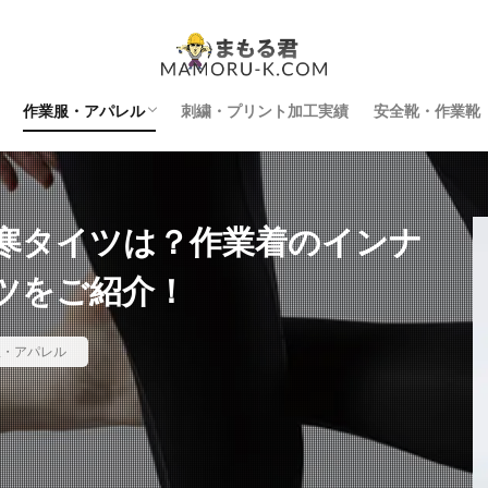
作業服・アパレル
刺繍・プリント加工実績
安全靴・作業靴
インナー
空調服
防寒着
刺繍・プリント加工
寒タイツは？作業着のインナ
ツをご紹介！
服・アパレル