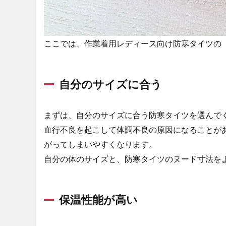
ス向け
作業着
用防寒
タイツ
ここでは、作業着用レディース向け防寒タイツの
2選
3.1
おた
自分のサイズに合う
ふく
手袋
BTパ
まずは、自分のサイズに合う防寒タイツを選んで
ワー
スト
血行不良を起こして体調不良の原因になることが
レッ
がってしまいやすくなります。
チ サ
自分の体のサイズと、防寒タイツのヌード寸法を
ーモ
デオ
ロン
グタ
保温性能が高い
イツ
レデ
ィー