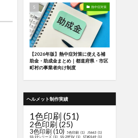
熱中症対策
【2026年版】熱中症対策に使える補
助金・助成金まとめ｜都道府県・市区
町村の事業者向け制度
ヘルメット制作実績
1色印刷
(51)
2色印刷
(25)
3色印刷
(10)
5色印刷
(1)
JS663
(1)
SS-19シリーズ
(1)
SS-29FSV
(1)
ST#0169
(1)