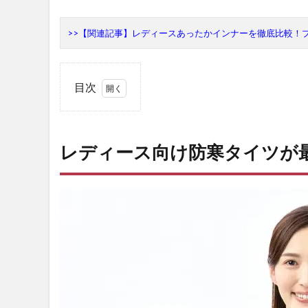
>>【関連記事】レディースあったかインナーを徹底比較！
目次
1
レデ
ィー
レディース向け防寒タイツが
ス向
け防
寒タ
イツ
が最
強な
理由
は？
2
作
業