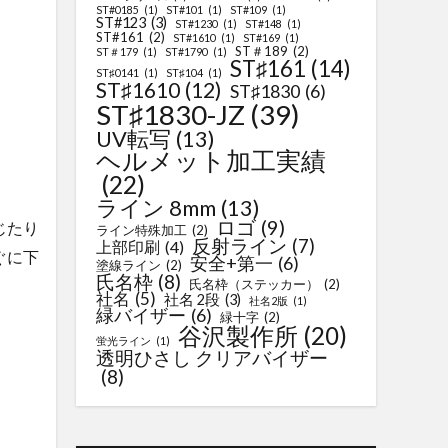
ST#0185
(1)
ST#101
(1)
ST#109
(1)
ST#123
(3)
ST#1230
(1)
ST#148
(1)
ST#161
(2)
ST#1610
(1)
ST#169
(1)
ST＃189
(2)
ST＃179
(1)
ST#1790
(1)
ST♯161
(14)
ST♯0141
(1)
ST♯104
(1)
ST♯1610
(12)
ST♯1830
(6)
ST♯1830-JZ
(39)
UV転写
(13)
ヘルメット加工実績
(22)
ライン 8mm
(13)
ロゴ
(9)
じたり
ライン特殊加工
(2)
反射ライン
(7)
上部印刷
(4)
ぐに下
安全+第一
(6)
塗線ライン
(2)
氏名枠
(8)
氏名枠（ステッカー）
(2)
社名
(5)
社名 2段
(3)
社名2版
(1)
緑バイザー
(6)
緑十字
(2)
谷沢製作所
(20)
蛍光ライン
(1)
透明ひさし クリアバイザー
(8)