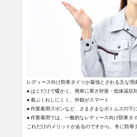
着
用
レ
デ
ィ
ー
ス
向
け
防
寒
タ
レディース向け防寒タイツが最強とされる主な理
イ
ツ
● はくだけで暖かく、簡単に寒さ対策・低体温症
の
● 着ぶくれしにくく、外観がスマート
選
● 作業着用ズボンなど、さまざまなボトムスの下
び
方
● 作業着用では、一般的なレディース向け防寒タ
2.1
これだけのメリットがあるのですから、冬に防寒
自分