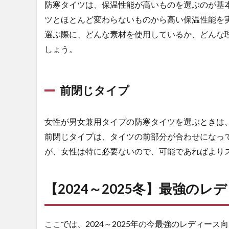
防寒タイツは、保温性能が高いものを選ぶのが基
ス
ツとほとんど変わらないものから高い保温性能を
JW-
268
選ぶ際に、どんな素材を使用しているか、どんな
3.2
バート
しょう。
ル
（BURTLE）
ホットフィ
前閉じタイプ
ッテッドパ
ンツ 4077
4
女性が男女兼用タイプの防寒タイツを選ぶときは
ま
前閉じタイプは、タイツの前部分が合わせになっ
と
が、女性は特に必要ないので、可能であればより
め
4.1
レデ
【2024～2025冬】最強の
ィー
ス用
イン
ここでは、2024～2025年の今最強のレディー
ナ