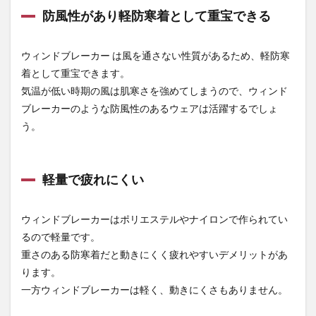
を利
防風性があり軽防寒着として重宝できる
用す
る際
の注
ウィンドブレーカー は風を通さない性質があるため、軽防寒
意点
着として重宝できます。
3.1
気温が低い時期の風は肌寒さを強めてしまうので、ウィンド
保温
性は
ブレーカーのような防風性のあるウェアは活躍するでしょ
さほ
う。
ど高
くは
ない
軽量で疲れにくい
3.2
洗濯
をす
ウィンドブレーカーはポリエステルやナイロンで作られてい
ると
撥水
るので軽量です。
機能
重さのある防寒着だと動きにくく疲れやすいデメリットがあ
が低
下す
ります。
る可
一方ウィンドブレーカーは軽く、動きにくさもありません。
能性
があ