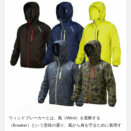
2
防寒
対策
にウ
ィン
ドブ
レー
カー
を利
用す
るメ
リッ
ト
2.1
防風
性が
あり
軽防
寒着
とし
ウィンドブレーカーとは、風（Wind）を遮断する
て重
宝で
（Breaker）という意味の通り、風から身を守るために着用す
きる