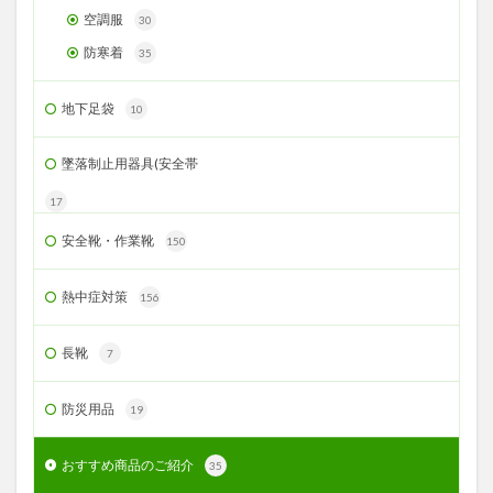
空調服
30
防寒着
35
地下足袋
10
墜落制止用器具(安全帯
17
安全靴・作業靴
150
熱中症対策
156
長靴
7
防災用品
19
おすすめ商品のご紹介
35