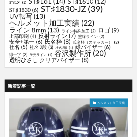
ST♯161
(14)
ST♯1610
(12)
ST♯104
(1)
ST♯1830-JZ
(39)
ST♯1830
(6)
UV転写
(13)
ヘルメット加工実績
(22)
ライン 8mm
(13)
ロゴ
(9)
ライン特殊加工
(2)
反射ライン
(7)
上部印刷
(4)
塗線ライン
(2)
氏名枠
(8)
安全+第一
(6)
氏名枠（ステッカー）
(2)
緑バイザー
(6)
社名
(5)
社名 2段
(3)
社名2版
(1)
谷沢製作所
(20)
緑十字
(2)
蛍光ライン
(1)
透明ひさし クリアバイザー
(8)
新着記事一覧
ヘルメット加工実績