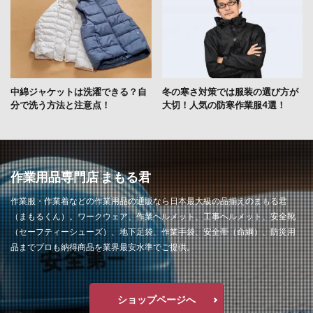
中綿ジャケットは洗濯できる？自
冬の寒さ対策では服装の選び方が
分で洗う方法と注意点！
大切！人気の防寒作業服4選！
作業用品専門店 まもる君
作業服・作業着などの作業用品の通販なら日本最大級の品揃えのまもる君
（まもるくん）。ワークウェア、作業ヘルメット、工事ヘルメット、安全靴
（セーフティーシューズ）、地下足袋、作業手袋、安全帯（命綱）、防災用
品までプロも納得商品を業界最安水準でご提供。
ショップページへ