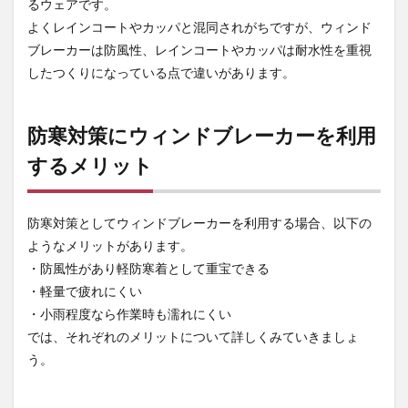
るウェアです。
2.2
よくレインコートやカッパと混同されがちですが、ウィンド
軽量
ブレーカーは防風性、レインコートやカッパは耐水性を重視
で疲
したつくりになっている点で違いがあります。
れに
くい
2.3
防寒対策にウィンドブレーカーを利用
小雨
程度
するメリット
なら
作業
時も
濡れ
防寒対策としてウィンドブレーカーを利用する場合、以下の
にく
ようなメリットがあります。
い
・防風性があり軽防寒着として重宝できる
3
・軽量で疲れにくい
防寒
・小雨程度なら作業時も濡れにくい
対策
にウ
では、それぞれのメリットについて詳しくみていきましょ
ィン
う。
ドブ
レー
カー