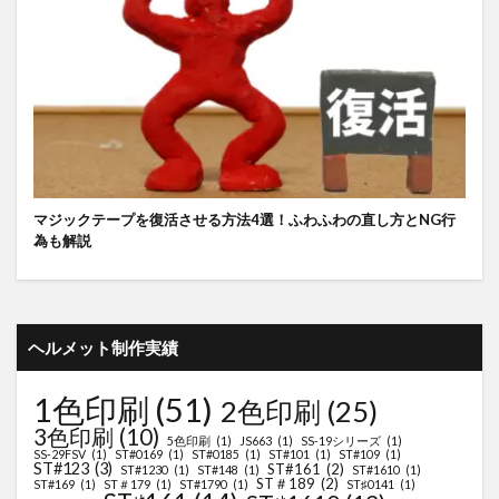
マジックテープを復活させる方法4選！ふわふわの直し方とNG行
為も解説
ヘルメット制作実績
1色印刷
(51)
2色印刷
(25)
3色印刷
(10)
5色印刷
(1)
JS663
(1)
SS-19シリーズ
(1)
SS-29FSV
(1)
ST#0169
(1)
ST#0185
(1)
ST#101
(1)
ST#109
(1)
ST#123
(3)
ST#161
(2)
ST#1230
(1)
ST#148
(1)
ST#1610
(1)
ST＃189
(2)
ST#169
(1)
ST＃179
(1)
ST#1790
(1)
ST♯0141
(1)