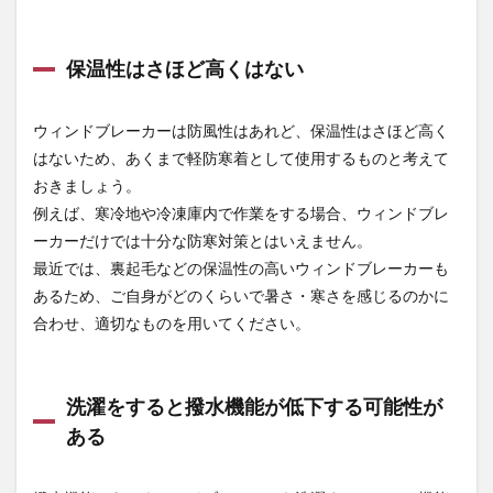
専門
店 ま
もる
保温性はさほど高くはない
君】
ウィンドブレーカーは防風性はあれど、保温性はさほど高く
はないため、あくまで軽防寒着として使用するものと考えて
おきましょう。
例えば、寒冷地や冷凍庫内で作業をする場合、ウィンドブレ
ーカーだけでは十分な防寒対策とはいえません。
最近では、裏起毛などの保温性の高いウィンドブレーカーも
あるため、ご自身がどのくらいで暑さ・寒さを感じるのかに
合わせ、適切なものを用いてください。
洗濯をすると撥水機能が低下する可能性が
ある