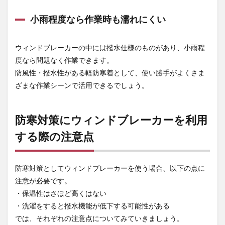
る
小雨程度なら作業時も濡れにくい
4
防寒
対策
ウィンドブレーカーの中には撥水仕様のものがあり、小雨程
にウ
ィン
度なら問題なく作業できます。
ドブ
防風性・撥水性がある軽防寒着として、使い勝手がよくさま
レー
カー
ざまな作業シーンで活用できるでしょう。
を準
備し
てお
防寒対策にウィンドブレーカーを利用
こう
する際の注意点
4.1
ウィ
ンド
ブレ
防寒対策としてウィンドブレーカーを使う場合、以下の点に
ーカ
注意が必要です。
ーの
通販
・保温性はさほど高くはない
なら
・洗濯をすると撥水機能が低下する可能性がある
【作
では、それぞれの注意点についてみていきましょう。
業着