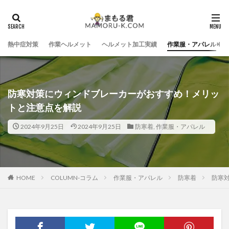
熱中症対策
作業ヘルメット
ヘルメット加工実績
作業服・アパレル
防寒対策にウィンドブレーカーがおすすめ！メリッ
トと注意点を解説
2024年9月25日
2024年9月25日
防寒着
,
作業服・アパレル
HOME
COLUMN-コラム
作業服・アパレル
防寒着
防寒