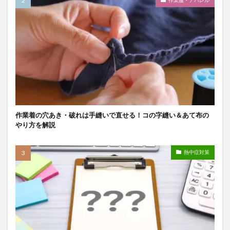
作業着の穴あき・破れは手縫いで直せる！コの字縫い＆あて布の
やり方を解説
熱中症対策