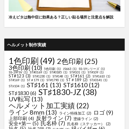
冷えピタは熱中症に効果ある？正しい貼る場所と注意点を解説
ヘルメット制作実績
1色印刷
(49)
2色印刷
(25)
3色印刷
(10)
5色印刷
(1)
JS663
(1)
SS-19シリーズ
(1)
SS-29FSV
(1)
ST#0169
(1)
ST#0185
(1)
ST#101
(1)
ST#109
(1)
ST#123
(3)
ST#161
(2)
ST#1230
(1)
ST#148
(1)
ST#1610
(1)
ST＃189
(2)
ST#169
(1)
ST＃179
(1)
ST#1790
(1)
ST♯0141
(1)
ST♯161
(13)
ST♯1610
(12)
ST♯104
(1)
ST♯1830-JZ
(38)
ST♯1830
(6)
UV転写
(13)
ヘルメット加工実績
(22)
ライン 8mm
(13)
ロゴ
(9)
ライン特殊加工
(2)
反射ライン
(7)
上部印刷
(4)
塗線ライン
(2)
氏名枠
(7)
安全+第一
(5)
氏名枠（ステッカー）
(2)
緑バイザー
(6)
社名
(5)
社名 2段
(3)