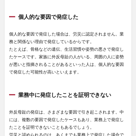
4
まと
個人的な要因で発症した
め
4.1
安全
個人的な要因で発症した場合は、労災に認定されません。業
靴の
務と関係ない理由で発症しているからです。
通販
なら
たとえば、骨格などの遺伝、生活習慣や姿勢の悪さで発症し
【安
たケースです。家族に外反母趾の人がいる、周囲の人に姿勢
全靴
が悪いと指摘されることがあるといった人は、個人的な要因
専門
店 ま
で発症した可能性が高いといえます。
もる
君】
業務中に発症したことを証明できない
外反母趾の発症は、さまざまな要因で引き起こされます。中
には、複数の要因で発症したケースもあり、業務上で発症し
たことを証明できないこともあるでしょう。
労災と認められるのは、あくまでも業務上で発症した場合で