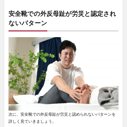
た
2.2
安全靴での外反母趾が労災と認定され
業務
中に
ないパターン
発症
した
こと
を証
明で
きな
い
3
3E
や
4E
など
の幅
広タ
イプ
の安
全靴
次に、安全靴での外反母趾が労災と認められないパターンを
に交
詳しく見ていきましょう。
換を