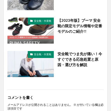
【2023年版】プーマ 安全
安全靴・作業靴
靴の限定モデル情報や定番
モデルのご紹介!!
安全靴でつま先が痛い！今
安全靴・作業靴
すぐできる応急処置と原
因・選び方を解説
コメントを書く
メールアドレスが公開されることはありません。
※
が付いている欄は必
須項目です