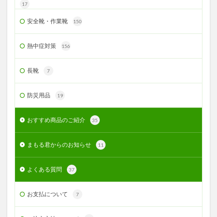
17
安全靴・作業靴
150
熱中症対策
156
長靴
7
防災用品
19
おすすめ商品のご紹介
35
まもる君からのお知らせ
11
よくある質問
37
お支払について
7