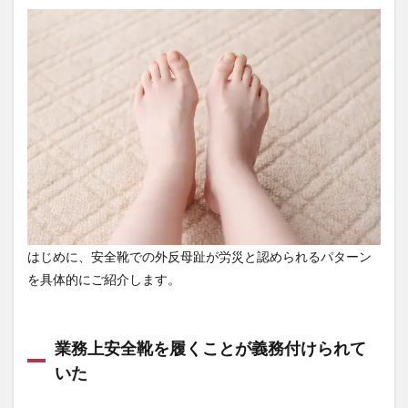
定さ
れる
パタ
ーン
1.1
業務
上安
全靴
を履
くこ
とが
義務
付け
られ
てい
はじめに、安全靴での外反母趾が労災と認められるパターン
た
を具体的にご紹介します。
1.2
会社
支給
業務上安全靴を履くことが義務付けられて
の安
全靴
いた
が窮
屈で