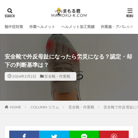
熱中症対策
作業ヘルメット
ヘルメット加工実績
作業服・アパレル
安全靴で外反母趾になったら労災になる？認定・却
下の判断基準は？
2026年2月2日
安全靴・作業靴
HOME
COLUMN-コラム
安全靴・作業靴
安全靴で外反母趾に