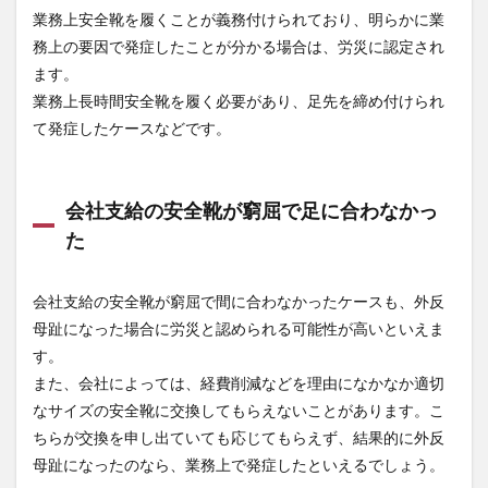
足に
業務上安全靴を履くことが義務付けられており、明らかに業
合わ
務上の要因で発症したことが分かる場合は、労災に認定され
なか
った
ます。
2
業務上長時間安全靴を履く必要があり、足先を締め付けられ
安全
て発症したケースなどです。
靴で
の外
反母
趾が
会社支給の安全靴が窮屈で足に合わなかっ
労災
た
と認
定さ
れな
いパ
会社支給の安全靴が窮屈で間に合わなかったケースも、外反
ター
母趾になった場合に労災と認められる可能性が高いといえま
ン
す。
2.1
また、会社によっては、経費削減などを理由になかなか適切
個人
なサイズの安全靴に交換してもらえないことがあります。こ
的な
要因
ちらが交換を申し出ていても応じてもらえず、結果的に外反
で発
母趾になったのなら、業務上で発症したといえるでしょう。
症し