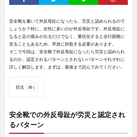
安全靴を履いて外反母趾になったら、労災と認められるので
しょうか？特に、女性に多いのが外反母趾です。外反母趾に
なると足の痛みが出るだけでなく、重症化すると歩行困難に
至ることもあるため、早急に対処する必要があります。
そこで今回は、安全靴で外反母趾になったら労災と認められ
るのか、認定されるパターンとされないパターンそれぞれに
詳しく解説します。まずは、最後まで読んでみてください。
目次
1
安全
靴で
の外
安全靴での外反母趾が労災と認定され
反母
るパターン
趾が
労災
と認