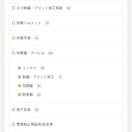
ロゴ刺繍・プリント加工実績
18
作業ヘルメット
97
作業手袋
16
作業服・アパレル
306
インナー
49
刺繍・プリント加工
4
空調服
30
防寒着
35
地下足袋
10
墜落制止用器具(安全帯