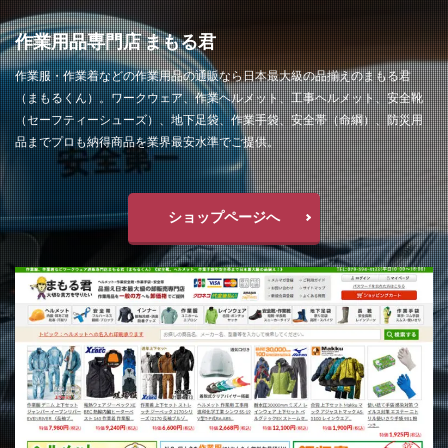
作業用品専門店 まもる君
作業服・作業着などの作業用品の通販なら日本最大級の品揃えのまもる君
（まもるくん）。ワークウェア、作業ヘルメット、工事ヘルメット、安全靴
（セーフティーシューズ）、地下足袋、作業手袋、安全帯（命綱）、防災用
品までプロも納得商品を業界最安水準でご提供。
ショップページへ