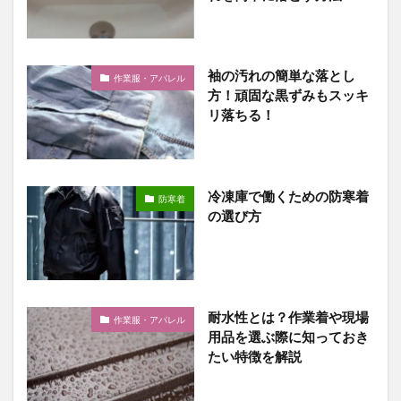
袖の汚れの簡単な落とし
作業服・アパレル
方！頑固な黒ずみもスッキ
リ落ちる！
冷凍庫で働くための防寒着
防寒着
の選び方
耐水性とは？作業着や現場
作業服・アパレル
用品を選ぶ際に知っておき
たい特徴を解説