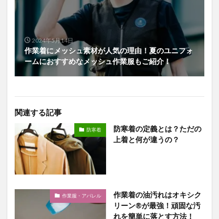
2024年5月14日
作業着にメッシュ素材が人気の理由！夏のユニフォ
ームにおすすめなメッシュ作業服もご紹介！
関連する記事
防寒着の定義とは？ただの
防寒着
上着と何が違うの？
作業着の油汚れはオキシク
作業服・アパレル
リーン®が最強！頑固な汚
れを簡単に落とす方法！