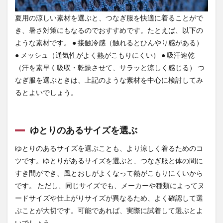
め
夏用の涼しい素材を選ぶと、つなぎ服を快適に着ることがで
4
き、暑さ対策にもなるのでおすすめです。たとえば、以下の
まと
め
ような素材です。 ● 接触冷感（触れるとひんやり感がある）
● メッシュ（通気性がよく熱がこもりにくい） ● 吸汗速乾
4.1
（汗を素早く吸収・乾燥させて、サラッと涼しく感じる） つ
つな
ぎの
なぎ服を選ぶときは、上記のような素材を中心に検討してみ
通販
るとよいでしょう。
なら
【作
業着
専門
ゆとりのあるサイズを選ぶ
店 ま
もる
ゆとりのあるサイズを選ぶことも、より涼しく着るためのコ
君】
ツです。ゆとりがあるサイズを選ぶと、つなぎ服と体の間に
すき間ができ、風とおしがよくなって熱がこもりにくいから
です。 ただし、同じサイズでも、メーカーや種類によってヌ
ードサイズや仕上がりサイズが異なるため、よく確認して選
ぶことが大切です。可能であれば、実際に試着して選ぶとよ
いでしょう。