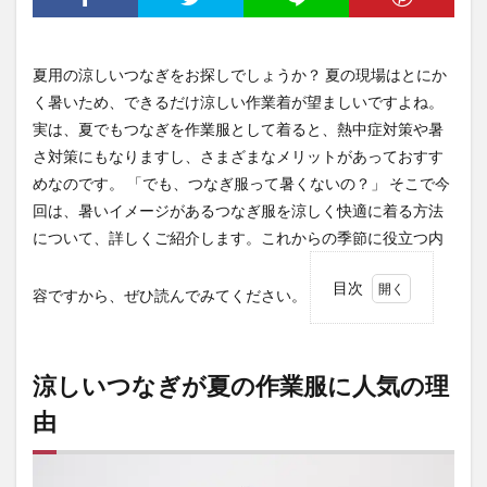
夏用の涼しいつなぎをお探しでしょうか？ 夏の現場はとにか
く暑いため、できるだけ涼しい作業着が望ましいですよね。
実は、夏でもつなぎを作業服として着ると、熱中症対策や暑
さ対策にもなりますし、さまざまなメリットがあっておすす
めなのです。 「でも、つなぎ服って暑くないの？」 そこで今
回は、暑いイメージがあるつなぎ服を涼しく快適に着る方法
について、詳しくご紹介します。これからの季節に役立つ内
目次
容ですから、ぜひ読んでみてください。
1
涼し
いつ
なぎ
涼しいつなぎが夏の作業服に人気の理
が夏
由
の作
業服
に人
気の