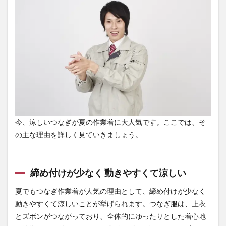
理由
1.1
締め
付け
が少
なく
動き
やす
くて
涼し
い
1.2
今、涼しいつなぎが夏の作業着に大人気です。ここでは、そ
作業
の主な理由を詳しく見ていきましょう。
中の
ケガ
から
体を
締め付けが少なく 動きやすくて涼しい
守れ
る
夏でもつなぎ作業着が人気の理由として、締め付けが少なく
1.3
動きやすくて涼しいことが挙げられます。つなぎ服は、上衣
汗を
とズボンがつながっており、全体的にゆったりとした着心地
かい