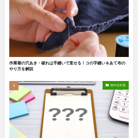
作業着の穴あき・破れは手縫いで直せる！コの字縫い＆あて布の
やり方を解説
熱中症対策