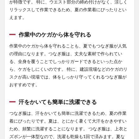
ても
が特徴です。 特に、ウエスト部分の締め付けがなく、涼しく
簡単
リラックスして作業できるため、夏の作業着にぴったりとい
に洗
えます。
濯で
きる
2
作業中のケガから体を守れる
夏用
つな
作業中のケガから体を守れることも、夏でもつなぎ服が人気
ぎを
の理由になります。つなぎ服は、丈夫な素材で作られてい
より
る、全身を覆うことでしっかりガードできるといった点か
涼し
く着
ら、ケガをしにくいのです。 特に、建設現場などのケガのリ
る方
スクが高い現場では、体をしっかり守ってくれるつなぎ服が
法
おすすめです。
2.1
夏用
の涼
汗をかいても簡単に洗濯できる
しい
素材
つなぎ服は、汗をかいても簡単に洗濯できるため、夏の作業
を選
着にぴったりです。夏は、とにかく暑くて大汗をかきやすい
ぶ
ため、頻繁に洗濯することになります。 つなぎ服は、上衣と
2.2
ズボンが一体型なので、洗濯も乾燥も1回で済みます。夏な
ゆと