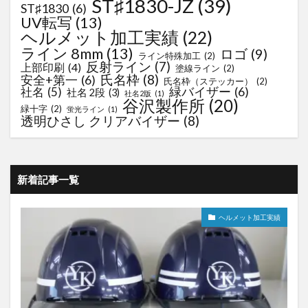
ST♯1830-JZ
(39)
ST♯1830
(6)
UV転写
(13)
ヘルメット加工実績
(22)
ライン 8mm
(13)
ロゴ
(9)
ライン特殊加工
(2)
反射ライン
(7)
上部印刷
(4)
塗線ライン
(2)
氏名枠
(8)
安全+第一
(6)
氏名枠（ステッカー）
(2)
緑バイザー
(6)
社名
(5)
社名 2段
(3)
社名2版
(1)
谷沢製作所
(20)
緑十字
(2)
蛍光ライン
(1)
透明ひさし クリアバイザー
(8)
新着記事一覧
ヘルメット加工実績