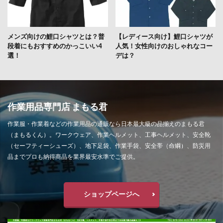
メンズ向けの鯉口シャツとは？普
【レディース向け】鯉口シャツが
段着にもおすすめのかっこいい4
人気！女性向けのおしゃれなコー
選！
デは？
作業用品専門店 まもる君
作業服・作業着などの作業用品の通販なら日本最大級の品揃えのまもる君
（まもるくん）。ワークウェア、作業ヘルメット、工事ヘルメット、安全靴
（セーフティーシューズ）、地下足袋、作業手袋、安全帯（命綱）、防災用
品までプロも納得商品を業界最安水準でご提供。
ショップページへ