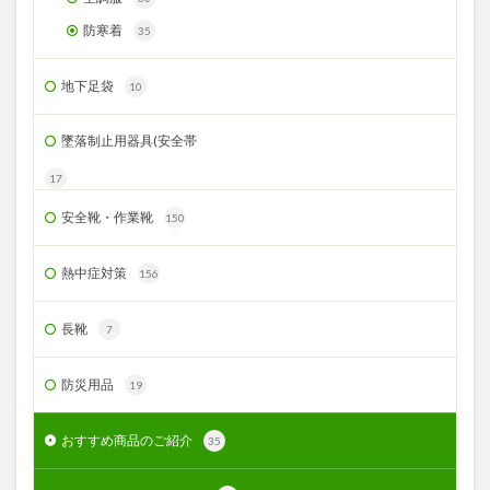
防寒着
35
地下足袋
10
墜落制止用器具(安全帯
17
安全靴・作業靴
150
熱中症対策
156
長靴
7
防災用品
19
おすすめ商品のご紹介
35