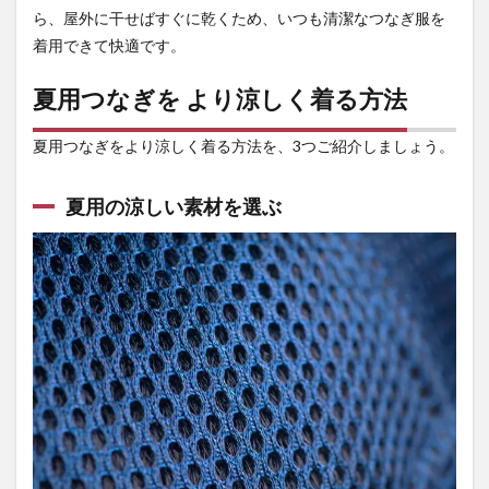
ら、屋外に干せばすぐに乾くため、いつも清潔なつなぎ服を
りの
ある
着用できて快適です。
サイ
ズを
夏用つなぎを より涼しく着る方法
選ぶ
2.3
夏用つなぎをより涼しく着る方法を、3つご紹介しましょう。
冷感
イン
ナー
夏用の涼しい素材を選ぶ
と組
み合
わせ
る
3
半袖
のつ
なぎ
も検
討し
てみ
るの
がお
すす