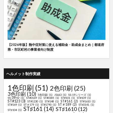
【2026年版】熱中症対策に使える補助金・助成金まとめ｜都道府
県・市区町村の事業者向け制度
ヘルメット制作実績
1色印刷
(51)
2色印刷
(25)
3色印刷
(10)
5色印刷
(1)
JS663
(1)
SS-19シリーズ
(1)
SS-29FSV
(1)
ST#0169
(1)
ST#0185
(1)
ST#101
(1)
ST#109
(1)
ST#123
(3)
ST#161
(2)
ST#1230
(1)
ST#148
(1)
ST#1610
(1)
ST＃189
(2)
ST#169
(1)
ST＃179
(1)
ST#1790
(1)
ST♯0141
(1)
ST♯161
(14)
ST♯1610
(12)
ST♯104
(1)