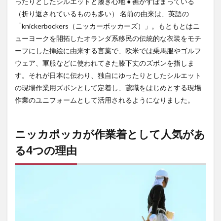
ったりとしたシルエットと履き心地 ● 裾がすぼまっている
スを
（折り返されているものも多い） 名前の由来は、英語の
取り
「knickerbockers（ニッカーボッカーズ）」。もともとはニ
やす
い
ューヨークを開拓したオランダ系移民の伝統的な衣装をモチ
ーフにした挿絵に由来する言葉で、欧米では乗馬服やゴルフ
2.2
足を
ウェア、軍服などに使われてきた膝下丈のズボンを指しま
自由
す。それが日本に伝わり、独自にゆったりとしたシルエット
に動
の現場作業用ズボンとして定着し、鳶職をはじめとする現場
かし
やす
作業のユニフォームとして活用されるようになりました。
い
2.3
ニッカポッカが作業着として人気があ
作業
中の
る4つの理由
ケガ
を予
防で
きる
2.4
風の
強さ
を体