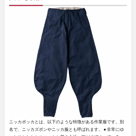
ズボ
ン）
と
は？
由来
も解
説
2
ニッ
カポ
ッカ
が作
業着
とし
て人
気が
ある
4つ
の理
由
2.1
ニッカポッカとは、以下のような特徴がある作業服です。別
高所
名で、ニッカズボンやニッカ服とも呼ばれます。 ● 非常にゆ
でバ
ラン