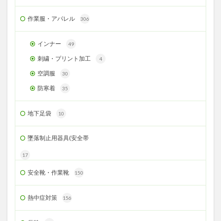
作業服・アパレル
306
インナー
49
刺繍・プリント加工
4
空調服
30
防寒着
35
地下足袋
10
墜落制止用器具(安全帯
17
安全靴・作業靴
150
熱中症対策
156