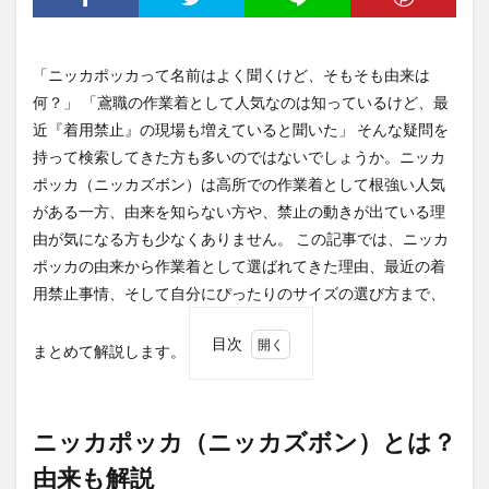
「ニッカポッカって名前はよく聞くけど、そもそも由来は
何？」 「鳶職の作業着として人気なのは知っているけど、最
近『着用禁止』の現場も増えていると聞いた」 そんな疑問を
持って検索してきた方も多いのではないでしょうか。ニッカ
ポッカ（ニッカズボン）は高所での作業着として根強い人気
がある一方、由来を知らない方や、禁止の動きが出ている理
由が気になる方も少なくありません。 この記事では、ニッカ
ポッカの由来から作業着として選ばれてきた理由、最近の着
用禁止事情、そして自分にぴったりのサイズの選び方まで、
目次
まとめて解説します。
1
ニッ
カポ
ッカ
ニッカポッカ（ニッカズボン）とは？
（ニ
由来も解説
ッカ