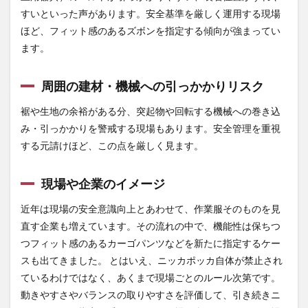
のサ
すいといった声があります。安全基準を厳しく運用する現場
イズ
を正
ほど、フィット感のあるズボンを指定する傾向が強まってい
確に
ます。
測定
する
周囲の建材・機械への引っかかりリスク
4.3
仕上
裾や生地の余裕がある分、突起物や回転する機械への巻き込
がり
寸法
み・引っかかりを警戒する現場もあります。安全管理を重視
とヌ
する元請けほど、この点を厳しく見ます。
ード
寸法
の両
現場や企業のイメージ
方を
確認
近年は現場の安全意識向上とあわせて、作業服そのものを見
する
直す企業も増えています。その流れの中で、機能性は保ちつ
4.4
つフィット感のあるカーゴパンツなどを新たに指定するケー
着心
スも出てきました。 とはいえ、ニッカポッカ自体が禁止され
地を
試着
ているわけではなく、あくまで現場ごとのルール次第です。
や口
動きやすさやバランスの取りやすさを評価して、引き続きニ
コミ