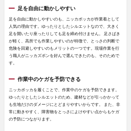
制止
足を自由に動かしやすい
用器
具と
足を自由に動かしやすいのも、ニッカポッカが作業着として
の相
性
人気の理由です。ゆったりとしたシルエットなので、大きく
足を開いたり座ったりしても足を締め付けません。 足さばき
3.2
周囲
が軽く、高所でも作業しやすいのが特徴で、とっさの判断で
の建
危険を回避しやすいのもメリットの一つです。現場作業を行
材・
う職人がニッカズボンを好んで選んできたのも、そのためで
機械
への
す。
引っ
かか
りリ
作業中のケガを予防できる
スク
ニッカポッカを履くことで、作業中のケガを予防できます。
3.3
ゆったりとしたシルエットのため、建材などが引っかかって
現場
や企
も生地だけのダメージにとどまりやすいからです。 また、非
業の
常に動きやすく、障害物をとっさによけやすい点からもケガ
イメ
ージ
の予防につながります。
4