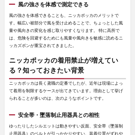
ニッ
風の強さを体感で測定できる
カポ
ッカ
風の強さを体感できることも、ニッカポッカのメリットで
のサ
す。幅広い裾部分で風を受け止めることで、ちょっとした風
イズ
の選
量や風向きの変化を感じ取りやすくなります。 特に高所で
び方
は、危険を回避するためにも風量や風向きを敏感に読めるニ
や注
ッカズボンが重宝されてきました。
意点
4.1
ニッカポッカの着用禁止が増えてい
普段
着の
る？知っておきたい背景
サイ
ズ＝
ニッカポッカは長く鳶職の定番でしたが、近年は現場によっ
自分
にぴ
て着用を制限するケースが出てきています。理由として挙げ
った
られることが多いのは、次のようなポイントです。
りと
は限
らな
安全帯・墜落制止用器具との相性
い
4.2
ゆったりしたシルエットは動きやすい反面、安全帯（墜落制
自分
止用器具）のベルトが引っかかりやすい、装着位置がずれや