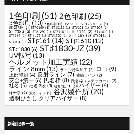
1色印刷
(51)
2色印刷
(25)
3色印刷
(10)
5色印刷
(1)
JS663
(1)
SS-19シリーズ
(1)
SS-29FSV
(1)
ST#0169
(1)
ST#0185
(1)
ST#101
(1)
ST#109
(1)
ST#123
(3)
ST#161
(2)
ST#1230
(1)
ST#148
(1)
ST#1610
(1)
ST＃189
(2)
ST#169
(1)
ST＃179
(1)
ST#1790
(1)
ST♯0141
(1)
ST♯161
(14)
ST♯1610
(12)
ST♯104
(1)
ST♯1830-JZ
(39)
ST♯1830
(6)
UV転写
(13)
ヘルメット加工実績
(22)
ライン 8mm
(13)
ロゴ
(9)
ライン特殊加工
(2)
反射ライン
(7)
上部印刷
(4)
塗線ライン
(2)
氏名枠
(8)
安全+第一
(6)
氏名枠（ステッカー）
(2)
緑バイザー
(6)
社名
(5)
社名 2段
(3)
社名2版
(1)
谷沢製作所
(20)
緑十字
(2)
蛍光ライン
(1)
透明ひさし クリアバイザー
(8)
新着記事一覧