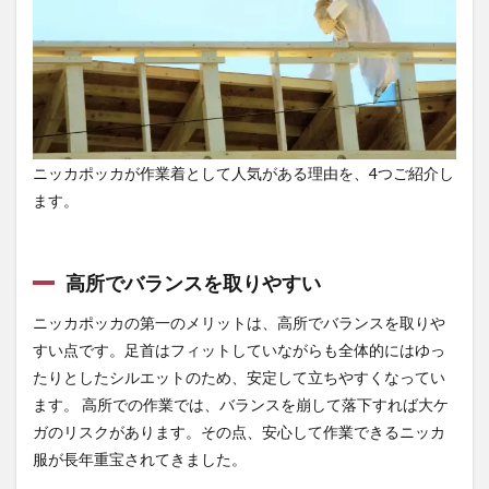
感で
測定
でき
る
3
ニッ
カポ
ッカ
ニッカポッカが作業着として人気がある理由を、4つご紹介し
の着
ます。
用禁
止が
増え
てい
高所でバランスを取りやすい
る？
知っ
ニッカポッカの第一のメリットは、高所でバランスを取りや
てお
きた
すい点です。足首はフィットしていながらも全体的にはゆっ
い背
たりとしたシルエットのため、安定して立ちやすくなってい
景
ます。 高所での作業では、バランスを崩して落下すれば大ケ
3.1
ガのリスクがあります。その点、安心して作業できるニッカ
安全
服が長年重宝されてきました。
帯・
墜落