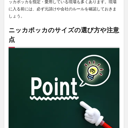
でチ
ッカポッカを指定・愛用している現場も多くあります。現場
ェッ
に入る前には、必ず元請けや会社のルールを確認しておきま
クし
しょう。
てみ
る
ニッカポッカのサイズの選び方や注意
5
まと
点
め
5.1
ニッ
カポ
ッカ
の通
販な
ら
【作
業着
専門
店 ま
もる
君】