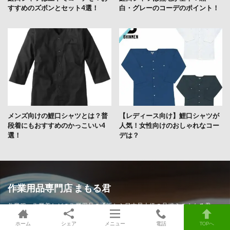
すすめのズボンとセット4選！
白・グレーのコーデのポイント！
メンズ向けの鯉口シャツとは？普
【レディース向け】鯉口シャツが
段着にもおすすめのかっこいい4
人気！女性向けのおしゃれなコー
選！
デは？
作業用品専門店 まもる君
作業服・作業着などの作業用品の通販なら日本最大級の品揃えのまもる君
（まもるくん）。ワークウェア、作業ヘルメット、工事ヘルメット、安全靴
ホーム
シェア
メニュー
電話
TOPへ
（セーフティーシューズ）、地下足袋、作業手袋、安全帯（命綱）、防災用