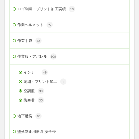
ロゴ刺繍・プリント加工実績
18
作業ヘルメット
97
作業手袋
16
作業服・アパレル
306
インナー
49
刺繍・プリント加工
4
空調服
30
防寒着
35
地下足袋
10
墜落制止用器具(安全帯