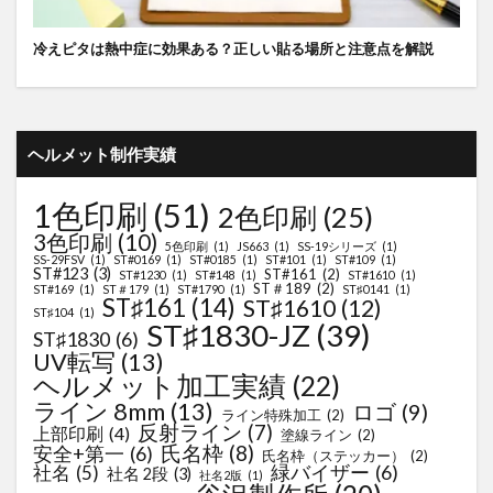
冷えピタは熱中症に効果ある？正しい貼る場所と注意点を解説
ヘルメット制作実績
1色印刷
(51)
2色印刷
(25)
3色印刷
(10)
5色印刷
(1)
JS663
(1)
SS-19シリーズ
(1)
SS-29FSV
(1)
ST#0169
(1)
ST#0185
(1)
ST#101
(1)
ST#109
(1)
ST#123
(3)
ST#161
(2)
ST#1230
(1)
ST#148
(1)
ST#1610
(1)
ST＃189
(2)
ST#169
(1)
ST＃179
(1)
ST#1790
(1)
ST♯0141
(1)
ST♯161
(14)
ST♯1610
(12)
ST♯104
(1)
ST♯1830-JZ
(39)
ST♯1830
(6)
UV転写
(13)
ヘルメット加工実績
(22)
ライン 8mm
(13)
ロゴ
(9)
ライン特殊加工
(2)
反射ライン
(7)
上部印刷
(4)
塗線ライン
(2)
氏名枠
(8)
安全+第一
(6)
氏名枠（ステッカー）
(2)
緑バイザー
(6)
社名
(5)
社名 2段
(3)
社名2版
(1)