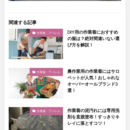
関連する記事
DIY用の作業着におすすめ
作業服・アパレル
の服は？絶対間違いない選
び方を解説！
農作業用の作業着にはサロ
作業服・アパレル
ペットが人気！おしゃれな
オーバーオールブランド3
選！
作業着の泥汚れには専用洗
作業服・アパレル
剤を直接塗布！すっきりキ
レイに落とすコツ！