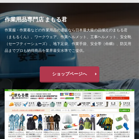
作業用品専門店 まもる君
作業服・作業着などの作業用品の通販なら日本最大級の品揃えのまもる君
（まもるくん）。ワークウェア、作業ヘルメット、工事ヘルメット、安全靴
（セーフティーシューズ）、地下足袋、作業手袋、安全帯（命綱）、防災用
品までプロも納得商品を業界最安水準でご提供。
ショップページへ