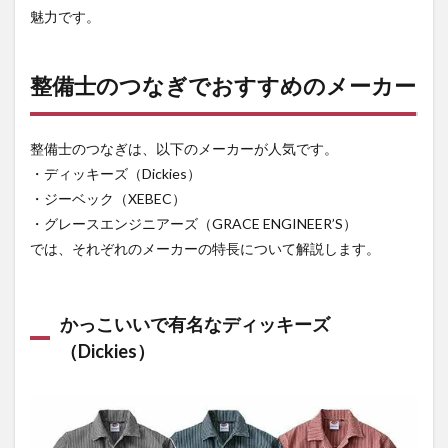
3
魅力です。
整備
士は
つな
整備士のつなぎでおすすめのメーカー
ぎが
基
本！
安全
整備士のつなぎは、以下のメーカーが人気です。
に仕
・ディッキーズ（Dickies）
事を
行お
・ジーベック（XEBEC）
う
・グレースエンジニアーズ（GRACE ENGINEER’S）
3.1
では、それぞれのメーカーの特長について解説します。
つな
ぎの
通販
なら
かっこいいで有名なディッキーズ
【作
（Dickies）
業着
専門
店 ま
もる
君】