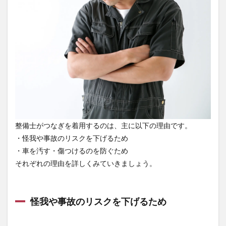
な
ぜ？
1.1
怪我
や事
故の
リス
クを
下げ
るた
め
1.2
整備士がつなぎを着用するのは、主に以下の理由です。
車を
・怪我や事故のリスクを下げるため
汚
す・
・車を汚す・傷つけるのを防ぐため
傷つ
それぞれの理由を詳しくみていきましょう。
ける
のを
防ぐ
ため
怪我や事故のリスクを下げるため
2
整備