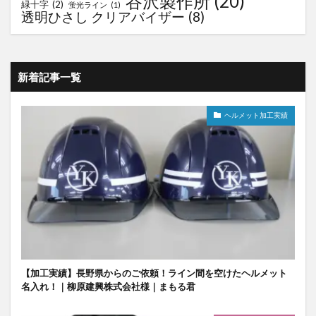
谷沢製作所
(20)
緑十字
(2)
蛍光ライン
(1)
透明ひさし クリアバイザー
(8)
新着記事一覧
ヘルメット加工実績
【加工実績】長野県からのご依頼！ライン間を空けたヘルメット
名入れ！｜柳原建興株式会社様｜まもる君