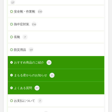
17
安全靴・作業靴
150
熱中症対策
156
長靴
7
防災用品
19
おすすめ商品のご紹介
35
まもる君からのお知らせ
11
よくある質問
37
お支払について
7