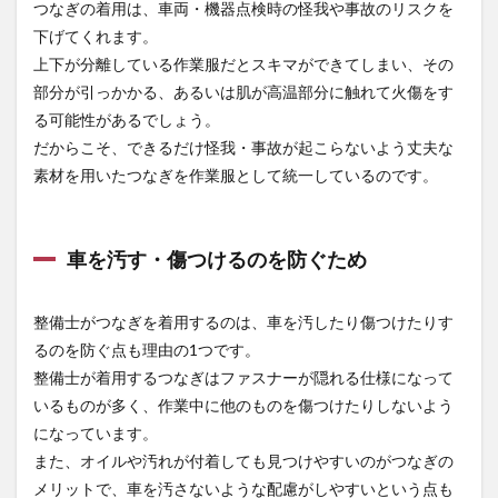
士の
つなぎの着用は、車両・機器点検時の怪我や事故のリスクを
つな
下げてくれます。
ぎで
上下が分離している作業服だとスキマができてしまい、その
おす
すめ
部分が引っかかる、あるいは肌が高温部分に触れて火傷をす
のメ
る可能性があるでしょう。
ーカ
ー
だからこそ、できるだけ怪我・事故が起こらないよう丈夫な
素材を用いたつなぎを作業服として統一しているのです。
2.1
かっ
こいいで有
名なディッ
キーズ
車を汚す・傷つけるのを防ぐため
（Dickies）
2.2
機能
性に優れた
整備士がつなぎを着用するのは、車を汚したり傷つけたりす
ジーベック
るのを防ぐ点も理由の1つです。
（XEBEC）
整備士が着用するつなぎはファスナーが隠れる仕様になって
2.3
おしゃ
いるものが多く、作業中に他のものを傷つけたりしないよう
れなグレース
になっています。
エンジニアー
ズ（GRACE
また、オイルや汚れが付着しても見つけやすいのがつなぎの
ENGINEER’S）
メリットで、車を汚さないような配慮がしやすいという点も