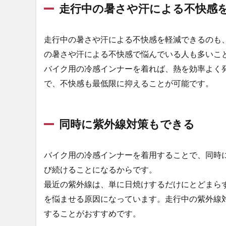
走行中の暑さや汗による不快感
A.D.パワーメ
ッシュ長袖冷
感インナー
走行中の暑さや汗による不快感を軽減できるのも
#218
の暑さや汗による不快感で悩んでいる人も多いこ
2.4
バート
バイク用の冷感インナーを着れば、熱を効率よく
ル
（BURTLE）
で、不快感も最低限に抑えることが可能です。
冷感インナ
ー エアーフ
ィットパン
同時に紫外線対策もできる
ツ 4073
2.5
村上被
バイク用の冷感インナーを着用することで、同時
服(鳳
び続けることになるからです。
皇)
最近の紫外線は、単に日焼けするだけにとどまら
HOOH
冷感イ
を悩ませる原因になっています。走行中の紫外線
ンナー
することがおすすめです。
クール