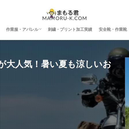
作業服・アパレル
刺繍・プリント加工実績
安全靴・作業靴
インナー
空調服
防寒着
刺繍・プリント加工
が大人気！暑い夏も涼しいお