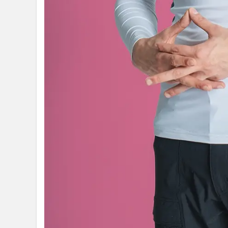
きる
1.3
同時
に紫
外線
対策
もで
きる
2
【2025
年夏】
バイク
用にお
すすめ
の冷感
インナ
ー5選
2.1
お
たふく手