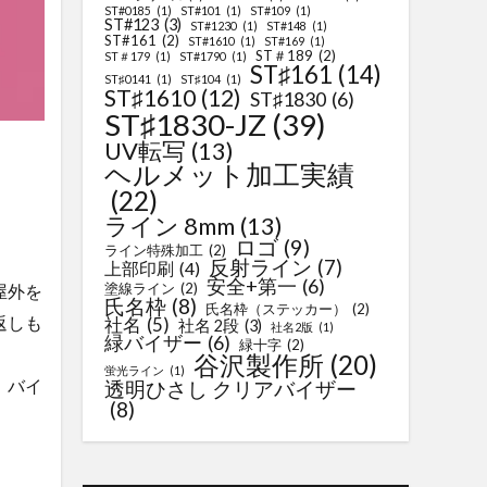
ST#0185
(1)
ST#101
(1)
ST#109
(1)
ST#123
(3)
ST#1230
(1)
ST#148
(1)
ST#161
(2)
ST#1610
(1)
ST#169
(1)
ST＃189
(2)
ST＃179
(1)
ST#1790
(1)
ST♯161
(14)
ST♯0141
(1)
ST♯104
(1)
ST♯1610
(12)
ST♯1830
(6)
ST♯1830-JZ
(39)
UV転写
(13)
ヘルメット加工実績
(22)
ライン 8mm
(13)
ロゴ
(9)
ライン特殊加工
(2)
反射ライン
(7)
上部印刷
(4)
安全+第一
(6)
塗線ライン
(2)
屋外を
氏名枠
(8)
氏名枠（ステッカー）
(2)
返しも
社名
(5)
社名 2段
(3)
社名2版
(1)
緑バイザー
(6)
緑十字
(2)
谷沢製作所
(20)
蛍光ライン
(1)
、バイ
透明ひさし クリアバイザー
(8)