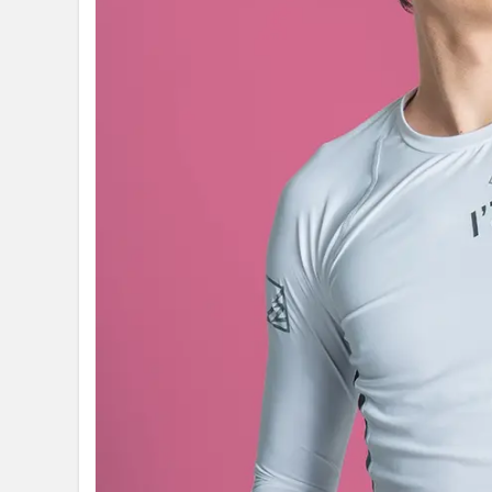
1.1
走行
中の
熱中
症対
策・
暑さ
対策
がで
きる
1.2
走行
中の
暑さ
や汗
によ
る不
快感
を軽
減で