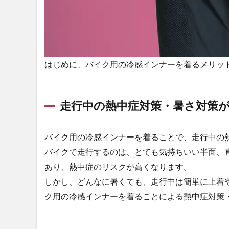
袋 ボデ
ィータフ
ネス 長
袖冷感イ
ンナー上
下セット
はじめに、バイク用の冷感インナーを着るメリッ
JW-
625+JW-
633
走行中の熱中症対策・暑さ対策
2.2
バート
ル
（BURTLE）
バイク用の冷感インナーを着ることで、走行中の
エアーフィ
バイクで走行するのは、とても気持ちいい半面、
ット 長袖冷
あり、熱中症のリスクが高くなります。
感インナー
4070
しかし、どんなに暑くても、走行中は簡単に上着
2.3
アイズ
ク用の冷感インナーを着ることによる熱中症対策
フロンティア
（I’Z
FRONTIER）