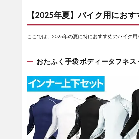
コンプ
レッシ
【2025年夏】バイク用にお
ョンパ
ンツ
283
ここでは、2025年の夏に特におすすめのバイク
3
ま
と
め
おたふく手袋 ボディータフネス 長
3.1
冷感
イン
ナー
の通
販な
ら
【作
業着
専門
店 ま