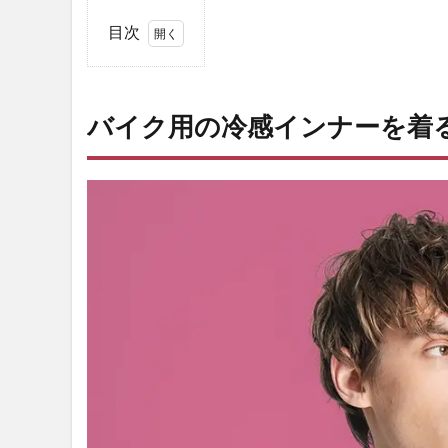
目次
1
バ
イ
バイク用の冷感インナーを着
ク
用
の
冷
感
イ
ン
ナ
ー
を
着
る
メ
リ
ッ
ト