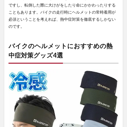
ャッ
ですし、転倒した際に大けがをしたり命にかかわったりする
プ
こともあります。バイクの走行時にヘルメットの常時着用が
2.3
必須ということを考えれば、熱中症対策を徹底するしかない
冷感
のです。
ヘル
メッ
トラ
イナ
バイクのヘルメットにおすすめの熱
ー
中症対策グッズ4選
2.4
クー
ルタ
レ
3
まと
め
3.1
熱中
症対
策グ
ッズ