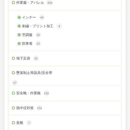
作業服・アパレル
306
インナー
49
刺繍・プリント加工
4
空調服
30
防寒着
35
地下足袋
10
墜落制止用器具(安全帯
17
安全靴・作業靴
150
熱中症対策
156
長靴
7