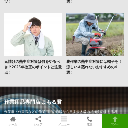
ツ！
選！
元請けの熱中症対策は何をやるべ
農作業の熱中症対策には帽子を！
き？2025年改正のポイントと注意
涼しい＆蒸れないおすすめの4
点！
選！
作業用品専門店 まもる君
作業服・作業着などの作業用品の通販なら日本最大級の品揃えのまもる君
（まもるくん）。ワークウェア、作業ヘルメット、工事ヘルメット、安全靴
（セーフティーシューズ）、地下足袋、作業手袋、安全帯（命綱）、防災用
ホーム
シェア
メニュー
電話
TOPへ