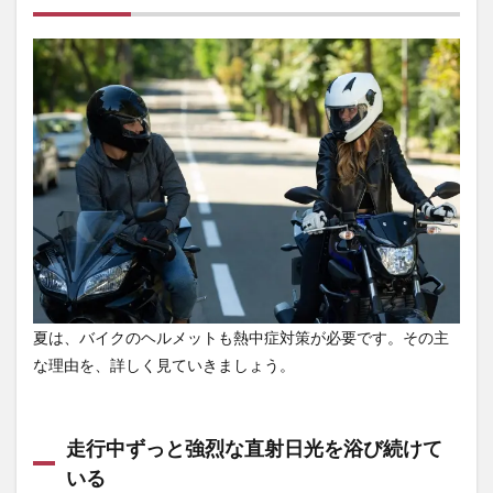
症対
策が
必要
な理
由
1.1
走行
中ず
っと
強烈
な直
射日
光を
浴び
続け
てい
夏は、バイクのヘルメットも熱中症対策が必要です。その主
る
な理由を、詳しく見ていきましょう。
1.2
内部
に熱
走行中ずっと強烈な直射日光を浴び続けて
がこ
もり
いる
やす