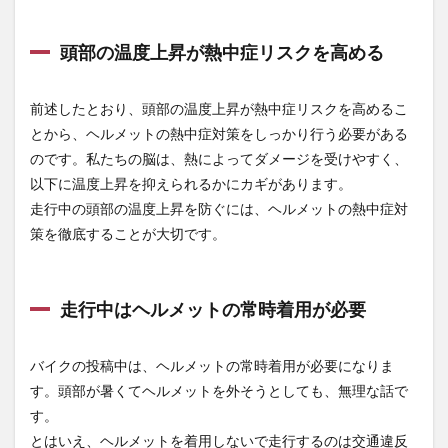
2
バイ
クの
頭部の温度上昇が熱中症リスクを高める
ヘル
メッ
トに
前述したとおり、頭部の温度上昇が熱中症リスクを高めるこ
おす
とから、ヘルメットの熱中症対策をしっかり行う必要がある
すめ
の熱
のです。私たちの脳は、熱によってダメージを受けやすく、
中症
以下に温度上昇を抑えられるかにカギがあります。
対策
グッ
走行中の頭部の温度上昇を防ぐには、ヘルメットの熱中症対
ズ4
策を徹底することが大切です。
選
2.1
冷感
走行中はヘルメットの常時着用が必要
ヘッ
ドバ
ンド
バイクの投稿中は、ヘルメットの常時着用が必要になりま
2.2
す。頭部が暑くてヘルメットを外そうとしても、無理な話で
冷感
す。
ヘッ
ドキ
とはいえ、ヘルメットを着用しないで走行するのは交通違反