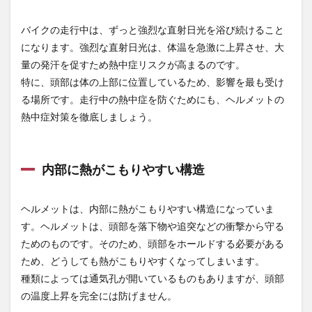
い構
造
バイクの走行中は、ずっと強烈な直射日光を浴び続けること
1.3
になります。強烈な直射日光は、体温を急激に上昇させ、大
頭部
量の発汗を促すため熱中症リスクが高まるのです。
の温
特に、頭部は体の上部に位置しているため、影響を最も受け
度上
昇が
る場所です。走行中の熱中症を防ぐためにも、ヘルメットの
熱中
熱中症対策を徹底しましょう。
症リ
スク
を高
める
内部に熱がこもりやすい構造
1.4
走行
中は
ヘルメットは、内部に熱がこもりやすい構造になっていま
ヘル
す。ヘルメットは、頭部を落下物や追突などの衝撃から守る
メッ
ためのものです。そのため、頭部をホールドする必要がある
トの
常時
ため、どうしても熱がこもりやすくなってしまいます。
着用
種類によっては通気孔が開いているものもありますが、頭部
が必
要
の温度上昇を完全には防げません。