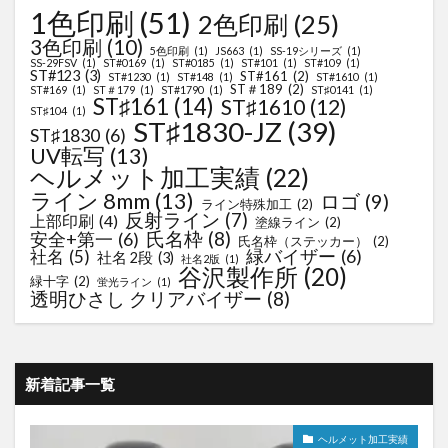
1色印刷
(51)
2色印刷
(25)
3色印刷
(10)
5色印刷
(1)
JS663
(1)
SS-19シリーズ
(1)
SS-29FSV
(1)
ST#0169
(1)
ST#0185
(1)
ST#101
(1)
ST#109
(1)
ST#123
(3)
ST#161
(2)
ST#1230
(1)
ST#148
(1)
ST#1610
(1)
ST＃189
(2)
ST#169
(1)
ST＃179
(1)
ST#1790
(1)
ST♯0141
(1)
ST♯161
(14)
ST♯1610
(12)
ST♯104
(1)
ST♯1830-JZ
(39)
ST♯1830
(6)
UV転写
(13)
ヘルメット加工実績
(22)
ライン 8mm
(13)
ロゴ
(9)
ライン特殊加工
(2)
反射ライン
(7)
上部印刷
(4)
塗線ライン
(2)
氏名枠
(8)
安全+第一
(6)
氏名枠（ステッカー）
(2)
緑バイザー
(6)
社名
(5)
社名 2段
(3)
社名2版
(1)
谷沢製作所
(20)
緑十字
(2)
蛍光ライン
(1)
透明ひさし クリアバイザー
(8)
新着記事一覧
ヘルメット加工実績