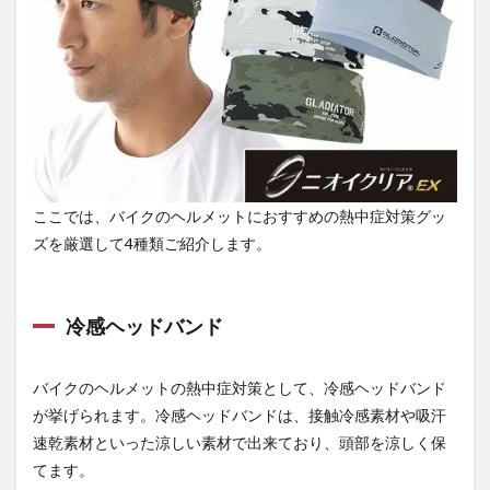
の通
販な
ら
【作
業着
専門
店 ま
もる
君】
ここでは、バイクのヘルメットにおすすめの熱中症対策グッ
ズを厳選して4種類ご紹介します。
冷感ヘッドバンド
バイクのヘルメットの熱中症対策として、冷感ヘッドバンド
が挙げられます。冷感ヘッドバンドは、接触冷感素材や吸汗
速乾素材といった涼しい素材で出来ており、頭部を涼しく保
てます。