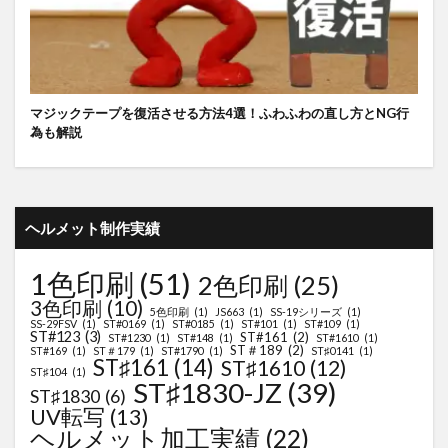
マジックテープを復活させる方法4選！ふわふわの直し方とNG行
為も解説
ヘルメット制作実績
1色印刷
(51)
2色印刷
(25)
3色印刷
(10)
5色印刷
(1)
JS663
(1)
SS-19シリーズ
(1)
SS-29FSV
(1)
ST#0169
(1)
ST#0185
(1)
ST#101
(1)
ST#109
(1)
ST#123
(3)
ST#161
(2)
ST#1230
(1)
ST#148
(1)
ST#1610
(1)
ST＃189
(2)
ST#169
(1)
ST＃179
(1)
ST#1790
(1)
ST♯0141
(1)
ST♯161
(14)
ST♯1610
(12)
ST♯104
(1)
ST♯1830-JZ
(39)
ST♯1830
(6)
UV転写
(13)
ヘルメット加工実績
(22)