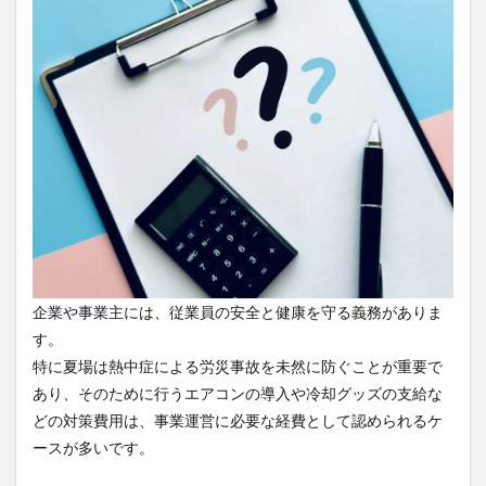
なる
理由
2
熱中
症対
策に
該当
する
主な
経費
2.1
設備
投資
費
企業や事業主には、従業員の安全と健康を守る義務がありま
2.2
す。
現場
特に夏場は熱中症による労災事故を未然に防ぐことが重要で
管理
費
あり、そのために行うエアコンの導入や冷却グッズの支給な
2.3
どの対策費用は、事業運営に必要な経費として認められるケ
福利
ースが多いです。
厚生
費