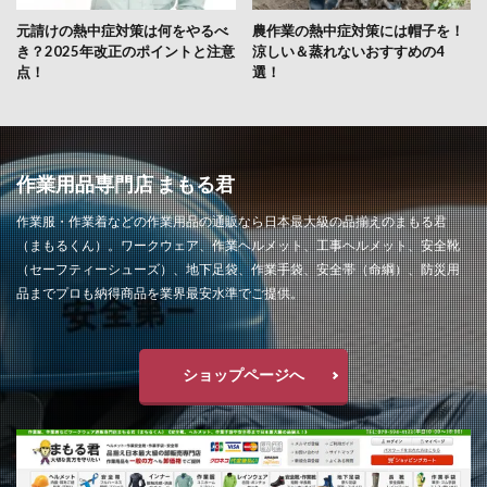
元請けの熱中症対策は何をやるべ
農作業の熱中症対策には帽子を！
き？2025年改正のポイントと注意
涼しい＆蒸れないおすすめの4
点！
選！
作業用品専門店 まもる君
作業服・作業着などの作業用品の通販なら日本最大級の品揃えのまもる君
（まもるくん）。ワークウェア、作業ヘルメット、工事ヘルメット、安全靴
（セーフティーシューズ）、地下足袋、作業手袋、安全帯（命綱）、防災用
品までプロも納得商品を業界最安水準でご提供。
ショップページへ