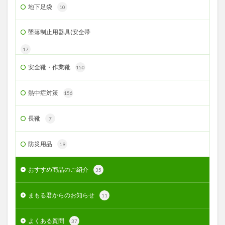
地下足袋
10
墜落制止用器具(安全帯
17
安全靴・作業靴
150
熱中症対策
156
長靴
7
防災用品
19
おすすめ商品のご紹介
35
まもる君からのお知らせ
11
よくある質問
37