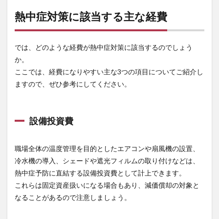
3
熱中症対策に該当する主な経費
個人
事業
主は
では、どのような経費が熱中症対策に該当するのでしょう
経費
とし
か。
て認
ここでは、経費になりやすい主な3つの項目についてご紹介し
めら
ますので、ぜひ参考にしてください。
れな
いケ
ース
も
設備投資費
4
まと
め
職場全体の温度管理を目的としたエアコンや扇風機の設置、
冷水機の導入、シェードや遮光フィルムの取り付けなどは、
4.1
熱中
熱中症予防に直結する設備投資費として計上できます。
症対
これらは固定資産扱いになる場合もあり、減価償却の対象と
策グ
なることがあるので注意しましょう。
ッズ
の通
販な