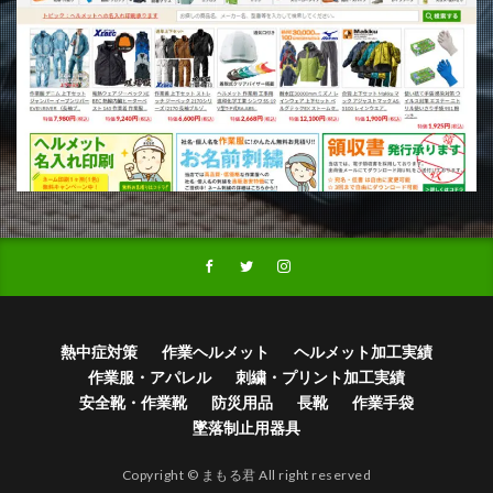
熱中症対策
作業ヘルメット
ヘルメット加工実績
作業服・アパレル
刺繍・プリント加工実績
安全靴・作業靴
防災用品
長靴
作業手袋
墜落制止用器具
Copyright © まもる君 All right reserved