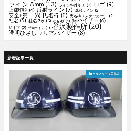
ライン 8mm
(13)
ロゴ
(9)
ライン特殊加工
(2)
反射ライン
(7)
上部印刷
(4)
塗線ライン
(2)
氏名枠
(8)
安全+第一
(6)
氏名枠（ステッカー）
(2)
緑バイザー
(6)
社名
(5)
社名 2段
(3)
社名2版
(1)
谷沢製作所
(20)
緑十字
(2)
蛍光ライン
(1)
透明ひさし クリアバイザー
(8)
新着記事一覧
ヘルメット加工実績