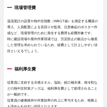
ら
【作
現場管理費
業着
専門
店 ま
温湿度計の設置や熱中症指数（WBGT値）を測定する機器の
もる
導入、人員配置による見回りや監視、注意喚起のポスター作
君】
成など、現場管理のために発生する費用も経費対象です。
特に建設現場や屋外作業現場では、労災防止の観点から徹底
した管理を求められているため、経費として計上しやすい項
目といえるでしょう。
福利厚生費
従業員に支給する冷感タオル、塩飴、経口補水液、保冷剤な
どの熱中症対策グッズは、福利厚生費として処理されること
が一般的です。
従業員の健康維持や作業効率の向上に寄与するため、税務上
も認められやすい項目となります。