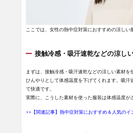
など
の熱
を吸
収し
づら
ここでは、女性の熱中症対策におすすめの涼しい
い色
2.4
職場
接触冷感・吸汗速乾などの涼し
によ
って
はフ
まずは、接触冷感・吸汗速乾などの涼しい素材を
ァン
ひんやりとして体感温度を下げてくれます。吸汗
付き
て快適です。
空調
作業
実際に、こうした素材を使った服装は体感温度が
服も
おす
>>【関連記事】熱中症対策におすすめ＆人気のイ
すめ
3
熱