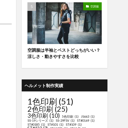
空調服
空調服は半袖とベストどっちがいい？
涼しさ・動きやすさを比較
ヘルメット制作実績
1色印刷
(51)
2色印刷
(25)
3色印刷
(10)
5色印刷
(1)
JS663
(1)
SS-19シリーズ
(1)
SS-29FSV
(1)
ST#0169
(1)
ST#0185
(1)
ST#101
(1)
ST#109
(1)