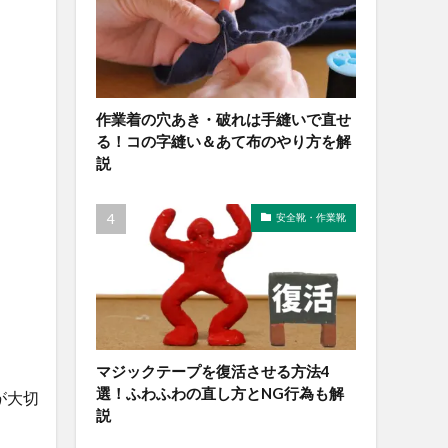
作業着の穴あき・破れは手縫いで直せ
る！コの字縫い＆あて布のやり方を解
説
安全靴・作業靴
マジックテープを復活させる方法4
選！ふわふわの直し方とNG行為も解
が大切
説