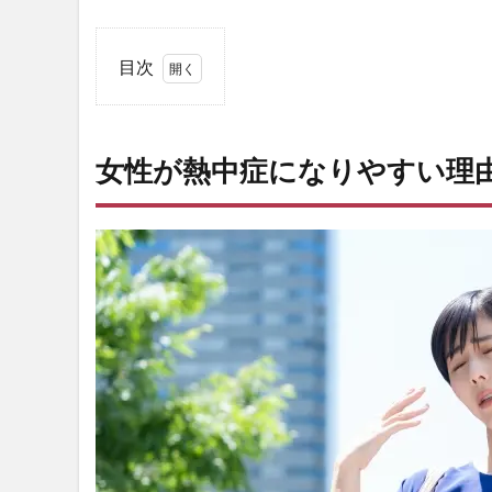
目次
1
女性
が熱
女性が熱中症になりやすい理
中症
にな
りや
すい
理由
は？
2
女
性
の
熱
中
症
対