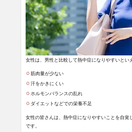
策
に
お
す
す
め
の
涼
し
女性は、男性と比較して熱中症になりやすいとい
い
服
筋肉量が少ない
装
の
汗をかきにくい
条
件
ホルモンバランスの乱れ
2.1
ダイエットなどでの栄養不足
接触
冷
女性の皆さんは、熱中症になりやすいことを自覚
感・
です。
吸汗