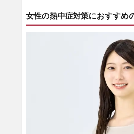
速乾
など
女性の熱中症対策におすすめ
の涼
しい
素材
2.2
ゆっ
たり
とし
て風
とお
しの
よい
シル
エッ
ト
2.3
白色
や薄
い色