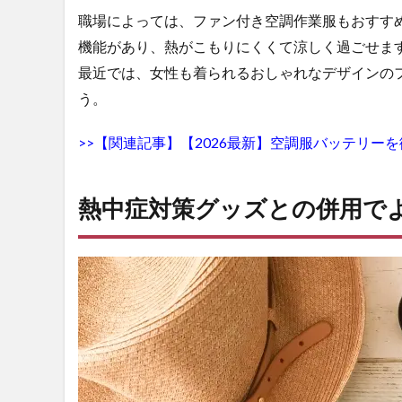
職場によっては、ファン付き空調作業服もおすす
ま
と
機能があり、熱がこもりにくくて涼しく過ごせま
め
最近では、女性も着られるおしゃれなデザインの
4.1
う。
熱中
症対
>>【関連記事】【2026最新】空調服バッテリー
策グ
ッズ
の通
熱中症対策グッズとの併用で
販な
ら
【作
業着
専門
店 ま
もる
君】