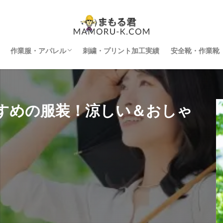
作業服・アパレル
刺繍・プリント加工実績
安全靴・作業靴
インナー
空調服
防寒着
刺繍・プリント加工
すめの服装！涼しい＆おしゃ