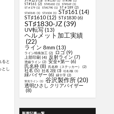
ST#123
(3)
ST#1230
(1)
ST#148
(1)
ST#161
(2)
ST#1610
(1)
ST#169
(1)
ST＃189
(2)
ST＃179
(1)
ST#1790
(1)
ST♯161
(14)
ST♯0141
(1)
ST♯104
(1)
ST♯1610
(12)
ST♯1830
(6)
ST♯1830-JZ
(39)
UV転写
(13)
ヘルメット加工実績
(22)
ライン 8mm
(13)
ロゴ
(9)
ライン特殊加工
(2)
反射ライン
(7)
上部印刷
(4)
安全+第一
(6)
れると
塗線ライン
(2)
氏名枠
(8)
氏名枠（ステッカー）
(2)
っとし
社名
(5)
社名 2段
(3)
社名2版
(1)
緑バイザー
(6)
緑十字
(2)
谷沢製作所
(20)
蛍光ライン
(1)
透明ひさし クリアバイザー
(8)
新着記事一覧