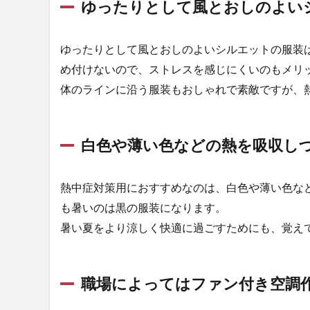
ゆったりとして風とおしのよい
中
症
対
ゆったりとして風とおしのよいシルエットの服装
策
グ
め付けないので、ストレスを感じにくいのもメリ
ッ
体のラインに沿う服装もおしゃれで素敵ですが、
ズ
と
の
併
白色や薄い色などの熱を吸収し
用
で
よ
熱中症対策用におすすめなのは、白色や薄い色な
り
も暑いのは黒の服装になります。
涼
暑い夏をより涼しく快適に過ごすためにも、覚え
し
く
快
適
職場によってはファン付き空調
に
4