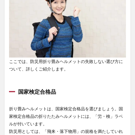
イプ
ヘル
メッ
トの
通販
なら
【ヘ
ルメ
ット
専門
店 ま
ここでは、防災用折り畳みヘルメットの失敗しない選び方に
もる
ついて、詳しくご紹介します。
君】
国家検定合格品
折り畳みヘルメットは、国家検定合格品を選びましょう。国
家検定合格品の折りたたみヘルメットには、「労・検」ラベ
ルが付いています。
防災用としては、「飛来・落下物用」の規格を満たしていれ