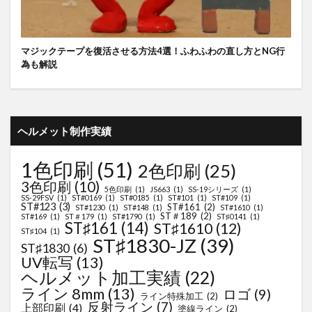
マジックテープを復活させる方法4選！ふわふわの直し方とNG行
為も解説
ヘルメット制作実績
1色印刷
(51)
2色印刷
(25)
3色印刷
(10)
5色印刷
(1)
JS663
(1)
SS-19シリーズ
(1)
SS-29FSV
(1)
ST#0169
(1)
ST#0185
(1)
ST#101
(1)
ST#109
(1)
ST#123
(3)
ST#161
(2)
ST#1230
(1)
ST#148
(1)
ST#1610
(1)
ST＃189
(2)
ST#169
(1)
ST＃179
(1)
ST#1790
(1)
ST♯0141
(1)
ST♯161
(14)
ST♯1610
(12)
ST♯104
(1)
ST♯1830-JZ
(39)
ST♯1830
(6)
UV転写
(13)
ヘルメット加工実績
(22)
ライン 8mm
(13)
ロゴ
(9)
ライン特殊加工
(2)
反射ライン
(7)
上部印刷
(4)
塗線ライン
(2)