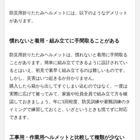
でき
る？
防災用折りたたみヘルメットには、以下のようなデメリット
4
があります。
防災
用折
り畳
慣れないと着用・組み立てに手間取ることがある
みヘ
ルメ
ット
防災用折りたたみヘルメットは、慣れないと着用に手間取る
の失
ことがあります。簡単に組み立てできるように設計されてい
敗し
るとはいえ、初見で素早く組み立てるのは難しいものです。
ない
選び
しかし、災害はいつ起きるか分かりません。
方
購入したら箱から出してすぐしまい込むのではなく、一度は
4.1
実際に広げて被ってみて、家族や社員全員で組み立て方を確
国家
認しておきましょう。年に1回程度、防災訓練や避難訓練のタ
検定
合格
イミングで練習しておくと、いざというときも慌てずに対応
品
できます。
4.2
強
度・
工事用・作業用ヘルメットと比較して種類が少ない