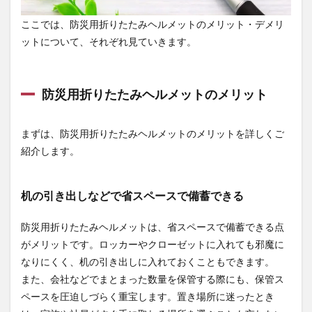
クやラ
ンドセ
ここでは、防災用折りたたみヘルメットのメリット・デメリ
ルなど
ットについて、それぞれ見ていきます。
で簡単
に持ち
運べる
防災用折りたたみヘルメットのメリット
2.2
防災
用折
まずは、防災用折りたたみヘルメットのメリットを詳しくご
りた
たみ
紹介します。
ヘル
メッ
トの
机の引き出しなどで省スペースで備蓄できる
デメ
リッ
ト
防災用折りたたみヘルメットは、省スペースで備蓄できる点
2.2.1
がメリットです。ロッカーやクローゼットに入れても邪魔に
慣れな
なりにくく、机の引き出しに入れておくこともできます。
いと着
また、会社などでまとまった数量を保管する際にも、保管ス
用・組
み立て
ペースを圧迫しづらく重宝します。置き場所に迷ったとき
に手間