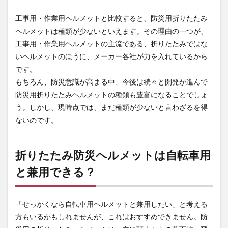
素材
で選
工事用・作業用ヘルメットと比較すると、防災用折りたたみ
ぶ
ヘルメットは種類が少ないといえます。その理由の一つが、
4.3
工事用・作業用ヘルメットの主流である、折りたたみではな
組み
いヘルメットのほうに、メーカー各社が力を入れているから
立
て・
です。
折り
もちろん、防災意識が高まる中、今後は続々と開発が進んで
たた
みが
防災用折りたたみヘルメットの種類も豊富になることでしょ
簡単
う。しかし、現時点では、まだ種類が少ないと言わざるを得
4.4
ないのです。
使う
人の
サイ
折りたたみ防災ヘルメットは自転車用
ズに
合っ
と兼用できる？
てい
る
4.5
「せっかくなら自転車用ヘルメットと兼用したい」と考える
色・
方もいるかもしれませんが、これはおすすめできません。防
デザ