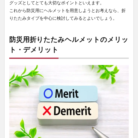
グッズとしてとても大切なポイントといえます。
ト
これから防災用にヘルメットを用意しようとお考えなら、折
2.1
りたたみタイプを中心に検討してみるとよいでしょう。
防災
用折
りた
防災用折りたたみヘルメットのメリッ
たみ
ヘル
ト・デメリット
メッ
トの
メリ
ット
2.1.1
机の引
き出し
などで
省スペ
ースで
備蓄で
きる
2.1.2
非常用
リュッ