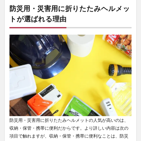
災害
防災用・災害用に折りたたみヘルメッ
用に
トが選ばれる理由
折り
たた
みヘ
ルメ
ット
が選
ばれ
る理
由
2
防災
用折
りた
たみ
ヘル
メッ
トの
メリ
防災用・災害用に折りたたみヘルメットの人気が高いのは、
ッ
収納・保管・携帯に便利だからです。より詳しい内容は次の
ト・
デメ
項目で触れますが、収納・保管・携帯に便利なことは、防災
リッ