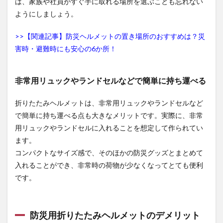
は、家族や社員がすぐ手に取れる場所を選ぶことも忘れない
取るこ
ようにしましょう。
とがあ
る
>>【関連記事】防災ヘルメットの置き場所のおすすめは？災
2.2.2
害時・避難時にも安心の6か所！
工事
用・作
業用ヘ
ルメッ
非常用リュックやランドセルなどで簡単に持ち運べる
トと比
較して
折りたたみヘルメットは、非常用リュックやランドセルなど
種類が
少ない
で簡単に持ち運べる点も大きなメリットです。実際に、非常
用リュックやランドセルに入れることを想定して作られてい
3
折り
ます。
たた
コンパクトなサイズ感で、そのほかの防災グッズとまとめて
み防
入れることができ、非常時の荷物が少なくなってとても便利
災ヘ
ルメ
です。
ット
は自
転車
用と
防災用折りたたみヘルメットのデメリット
兼用