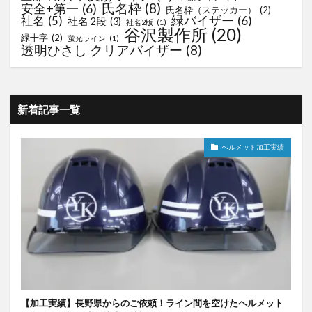
氏名枠
(8)
安全+第一
(6)
氏名枠（ステッカー）
(2)
緑バイザー
(6)
社名
(5)
社名 2段
(3)
社名2版
(1)
谷沢製作所
(20)
緑十字
(2)
蛍光ライン
(1)
透明ひさし クリアバイザー
(8)
新着記事一覧
ヘルメット加工実績
【加工実績】長野県からのご依頼！ライン間を空けたヘルメット