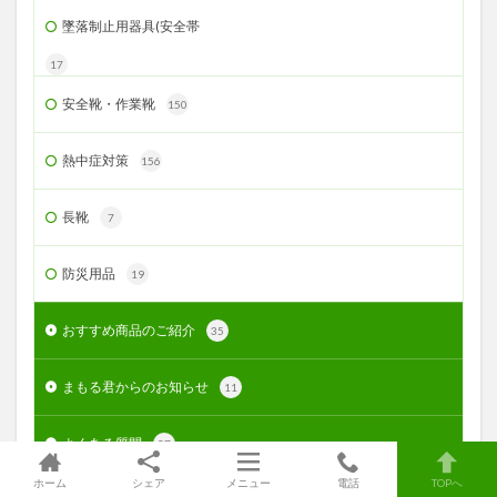
墜落制止用器具(安全帯
17
安全靴・作業靴
150
熱中症対策
156
長靴
7
防災用品
19
おすすめ商品のご紹介
35
まもる君からのお知らせ
11
よくある質問
37
ホーム
シェア
メニュー
電話
TOPへ