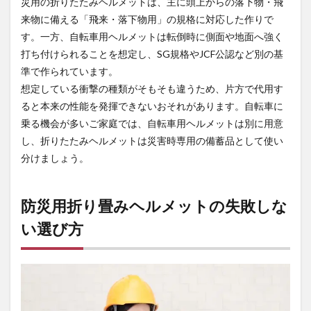
災用の折りたたみヘルメットは、主に頭上からの落下物・飛
イン
来物に備える「飛来・落下物用」の規格に対応した作りで
5
す。一方、自転車用ヘルメットは転倒時に側面や地面へ強く
長く
安全
打ち付けられることを想定し、SG規格やJCF公認など別の基
に使
準で作られています。
うた
め
想定している衝撃の種類がそもそも違うため、片方で代用す
に：
ると本来の性能を発揮できないおそれがあります。自転車に
耐用
乗る機会が多いご家庭では、自転車用ヘルメットは別に用意
年数
と定
し、折りたたみヘルメットは災害時専用の備蓄品として使い
期点
分けましょう。
検
6
まと
防災用折り畳みヘルメットの失敗しな
め
い選び方
6.1
防災
用 作
業用
折り
たた
みタ