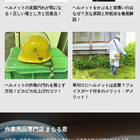
ヘルメットの皮脂汚れが気にな
ヘルメットをかぶると首痛いのは
る！正しい落とし方と注意点！
なぜ？主な原因と対処法を徹底解
説！
ヘルメットの外装の汚れを落とす
草刈りにヘルメットは必要？フェ
方法！ピカピカ仕上げのコツ！
イスガード付きのメリット・デメ
リット！
作業用品専門店 まもる君
作業服・作業着などの作業用品の通販なら日本最大級の品揃えのまもる君