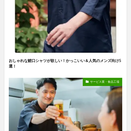
おしゃれな鯉口シャツが欲しい！かっこいい＆人気のメンズ向け5
選！
サービス業・食品工場