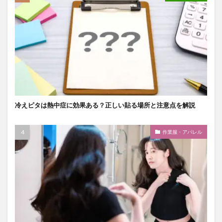
冷えピタは熱中症に効果ある？正しい貼る場所と注意点を解説
作業服・アパレル