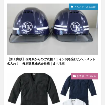
ヘルメット加工実績
【加工実績】長野県からのご依頼！ライン間を空けたヘルメット
名入れ！｜柳原建興株式会社様｜まもる君
作業服・アパレル