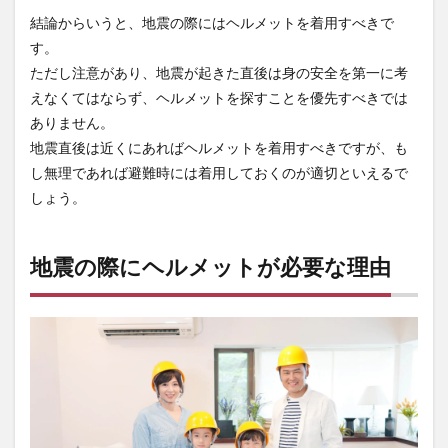
いら
結論からいうと、地震の際にはヘルメットを着用すべきで
な
い？
す。
ただし注意があり、地震が起きた直後は身の安全を第一に考
2
地震
えなくてはならず、ヘルメットを探すことを優先すべきでは
の際
ありません。
にヘ
地震直後は近くにあればヘルメットを着用すべきですが、も
ルメ
ット
し無理であれば避難時には着用しておくのが適切といえるで
が必
しょう。
要な
理由
2.1
地震の際にヘルメットが必要な理由
落下
物・
飛来
物か
ら頭
部を
保護
する
2.2