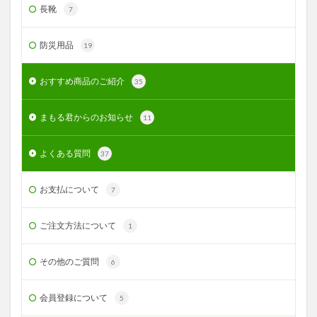
長靴
7
防災用品
19
おすすめ商品のご紹介
35
まもる君からのお知らせ
11
よくある質問
37
お支払について
7
ご注文方法について
1
その他のご質問
6
会員登録について
5