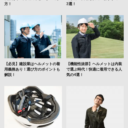
方！
3選！
【必見】建設業はヘルメットの着
【機能性抜群】ヘルメットは内装
用義務あり！選び方のポイントも
で選ぶ時代！快適に着用できる人
解説！
気の4選！