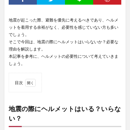
地震が起こった際、避難を優先に考えるべきであり、ヘルメ
ットを着用する余裕がなく、必要性を感じていない方も多い
でしょう。
そこで今回は、地震の際にヘルメットはいらないか？必要な
理由を解説します。
本記事を参考に、ヘルメットの必要性について考えていきま
しょう。
目次
1
地震
の際
にヘ
地震の際にヘルメットはいる？いらな
ルメ
い？
ット
はい
る？