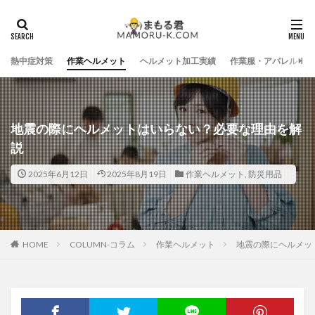
熱中症対策
作業ヘルメット
ヘルメット加工実績
作業服・アパレル
地震の際にヘルメットはいらない？必要な理由を解
説
2025年6月12日
2025年8月19日
作業ヘルメット
,
防災用品
HOME
COLUMN-コラム
作業ヘルメット
地震の際にヘルメッ