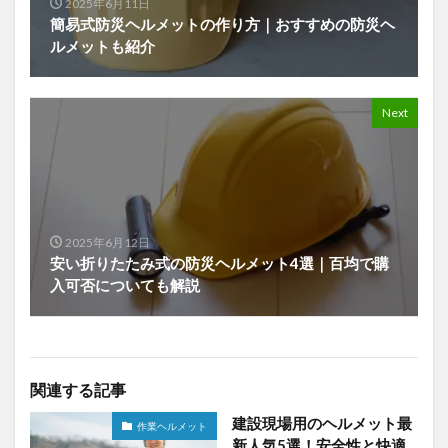
2025年6月11日
簡易式防災ヘルメットの作り方｜おすすめの防災ヘ
ルメットも紹介
Next
2025年6月12日
安い折りたたみ式の防災ヘルメット4選｜百均で購
入可否についても解説
関連する記事
建設現場用のヘルメット最
作業ヘルメット
新人気5選！安全性と快適