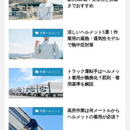
さでおすすめ
涼しいヘルメット5選！作
作業ヘルメット
業用の遮熱・通気性モデル
で熱中症対策
トラック運転手はヘルメッ
作業ヘルメット
ト着用が義務化？罰則・着
用基準を解説
高所作業は何メートルから
作業ヘルメット
ヘルメットの着用が必須？