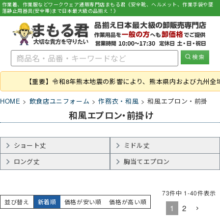
作業着、作業服などワークウェア通販専門店まもる君《安全靴、ヘルメット、作業手袋や墜
落静止用器具(安全帯)まで日本最大級の品揃え！》
【重要】令和8年熊本地震の影響により、熊本県内および九州全
HOME
飲食店ユニフォーム
作務衣・和風
和風エプロン・前掛
和風エプロン・前掛け
ショート丈
ミドル丈
ロング丈
胸当てエプロン
73
件中
1
-
40
件表示
並び替え
新着順
価格が安い順
価格が高い順
1
2