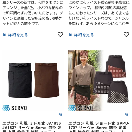
和シリーズの新作は、和柄をモダンに
ほのかに和テイスト香る前掛も豊富に
アレンジした全3色。 小ぶりな柄なの
ラインナップ。 和柄や和風の素材感
で和洋問わずお使いいただけます。デ
にこだわったシリーズは、あくまでさ
ザインと調和した実用度の高い6ポケ
りげない和テイストなので、ジャンル
ットが魅力の前掛です。
を問わず、あらゆるシーンになじむデ
ザインが特徴です。
詳細を見る
詳細を見る
エプロン 和風 ミドル丈 JA1836
エプロン 和風 ショート丈 SAPU-
JA1837 サーヴォ Servo 前掛 定
1707 サーヴォ Servo 前掛 定番
番 上品 飲食店 制服 ユニフォー
上品 飲食店 制服 ユニフォーム