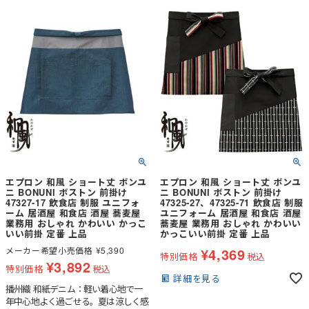
エプロン 和風 ショート丈 ボンユ
エプロン 和風 ショート丈 ボンユ
ニ BONUNI ボストン 前掛け
ニ BONUNI ボストン 前掛け
47327-17 飲食店 制服 ユニフォ
47325-27、47325-71 飲食店 制服
ーム 居酒屋 和食店 酒屋 蕎麦屋
ユニフォーム 居酒屋 和食店 酒屋
業務用 おしゃれ かわいい かっこ
蕎麦屋 業務用 おしゃれ かわいい
いい前掛 定番 上品
かっこいい前掛 定番 上品
メーカー希望小売価格
¥
5,390
¥
4,369
特別価格
税込
¥
3,892
特別価格
税込
詳細を見る
播州織 和紙デニム：軽い着心地で一
年中心地よく過ごせる。夏は涼しく感