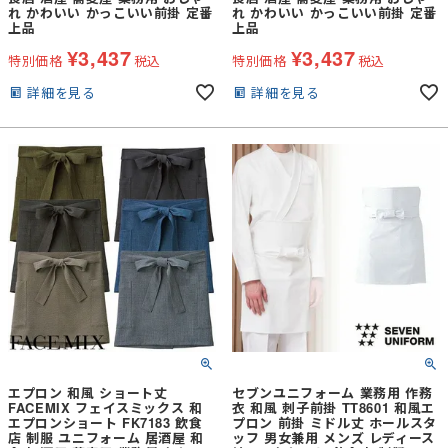
れ かわいい かっこいい前掛 定番
れ かわいい かっこいい前掛 定番
上品
上品
¥
3,437
¥
3,437
特別価格
税込
特別価格
税込
詳細を見る
詳細を見る
エプロン 和風 ショート丈
セブンユニフォーム 業務用 作務
FACEMIX フェイスミックス 和
衣 和風 刺子前掛 TT8601 和風エ
エプロンショート FK7183 飲食
プロン 前掛 ミドル丈 ホールスタ
店 制服 ユニフォーム 居酒屋 和
ッフ 男女兼用 メンズ レディース