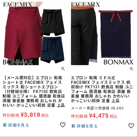
【メール便対応】エプロン 和風
エプロン 和風 ミドル丈
ショート丈 FACEMIX フェイス
FACEMIX フェイスミックス 帆
ミックス 和ショートエプロン
前掛け FK7131 飲食店 制服 ユニ
（付替紐仕様） FK7152 飲食店
フォーム 居酒屋 和食店 酒屋 蕎
制服 ユニフォーム 居酒屋 和食店
麦屋 業務用 おしゃれ かわいい
酒屋 蕎麦屋 業務用 おしゃれ か
かっこいい前掛 定番 上品
わいい かっこいい前掛 定番 上品
メーカー希望小売価格
¥
6,490
¥
3,819
¥
4,475
特別価格
税込
特別価格
税込
詳細を見る
詳細を見る