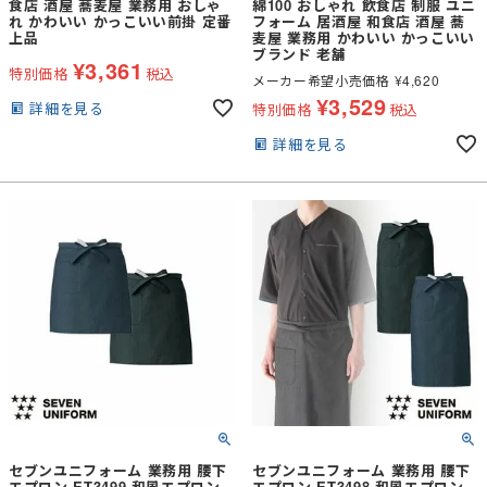
食店 酒屋 蕎麦屋 業務用 おしゃ
綿100 おしゃれ 飲食店 制服 ユニ
れ かわいい かっこいい前掛 定番
フォーム 居酒屋 和食店 酒屋 蕎
上品
麦屋 業務用 かわいい かっこいい
ブランド 老舗
¥
3,361
特別価格
税込
メーカー希望小売価格
¥
4,620
¥
3,529
詳細を見る
特別価格
税込
詳細を見る
セブンユニフォーム 業務用 腰下
セブンユニフォーム 業務用 腰下
エプロン ET3499 和風エプロン
エプロン ET3498 和風エプロン