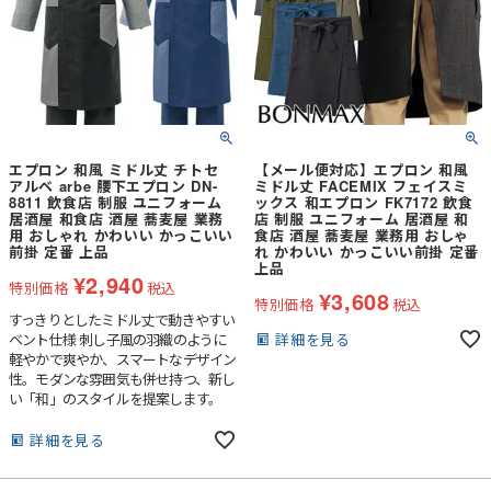
エプロン 和風 ミドル丈 チトセ
【メール便対応】エプロン 和風
アルベ arbe 腰下エプロン DN-
ミドル丈 FACEMIX フェイスミ
8811 飲食店 制服 ユニフォーム
ックス 和エプロン FK7172 飲食
居酒屋 和食店 酒屋 蕎麦屋 業務
店 制服 ユニフォーム 居酒屋 和
用 おしゃれ かわいい かっこいい
食店 酒屋 蕎麦屋 業務用 おしゃ
前掛 定番 上品
れ かわいい かっこいい前掛 定番
上品
¥
2,940
特別価格
税込
¥
3,608
特別価格
税込
すっきりとしたミドル丈で動きやすい
詳細を見る
ベント仕様 刺し子風の羽織のように
軽やかで爽やか、スマートなデザイン
性。モダンな雰囲気も併せ持つ、新し
い「和」のスタイルを提案します。
詳細を見る