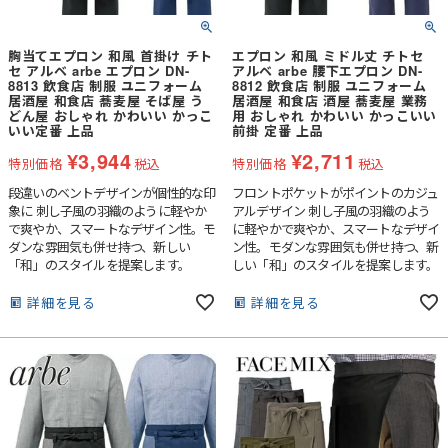
胸当てエプロン 和風 首掛け チト
エプロン 和風 ミドル丈 チトセ
セ アルベ arbe エプロン DN-
アルベ arbe 腰下エプロン DN-
8813 飲食店 制服 ユニフォーム
8812 飲食店 制服 ユニフォーム
居酒屋 和食店 蕎麦屋 そば屋 う
居酒屋 和食店 酒屋 蕎麦屋 業務
どん屋 おしゃれ かわいい かっこ
用 おしゃれ かわいい かっこいい
いい定番 上品
前掛 定番 上品
¥
3,944
¥
2,711
特別価格
税込
特別価格
税込
段違いのベントデザインが個性的な印
フロントポケットがポイントのカジュ
象に 刺し子風の羽織のように軽やか
アルデザイン 刺し子風の羽織のよう
で爽やか、スマートなデザイン性。モ
に軽やかで爽やか、スマートなデザイ
ダンな雰囲気も併せ持つ、新しい
ン性。モダンな雰囲気も併せ持つ、新
「和」のスタイルを提案します。
しい「和」のスタイルを提案します。
詳細を見る
詳細を見る