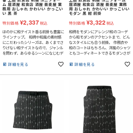
ム 居酒屋 和食店 酒屋 蕎麦屋 業
居酒屋 和食店 酒屋 蕎麦屋 業務
務用 おしゃれ かわいい かっこい
用 おしゃれ かわいい かっこいい
い 黒 茶
モダン 黒 紺 前掛
¥
2,337
¥
3,322
特別価格
税込
特別価格
税込
ほのかに和テイスト香る前掛も豊富に
和柄をモダンにアレンジ!和のコーデ
ラインナップ。 和柄や和風の素材感
から和モダンのアクセントまで、どん
にこだわったシリーズは、あくまでさ
なスタイルにも合う前掛。 作務衣や
りげない和テイストなので、ジャンル
和のコートはもちろん、洋風のシャツ
を問わず、あらゆるシーンになじむデ
ともコーディネートできるモダンさが
ザインが特徴です。
魅力です。
詳細を見る
詳細を見る