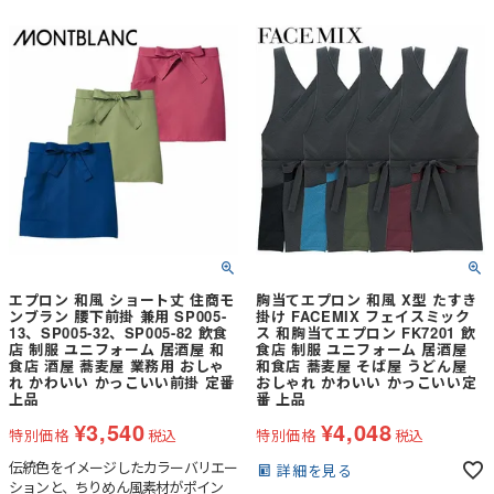
エプロン 和風 ショート丈 住商モ
胸当てエプロン 和風 X型 たすき
ンブラン 腰下前掛 兼用 SP005-
掛け FACEMIX フェイスミック
13、SP005-32、SP005-82 飲食
ス 和胸当てエプロン FK7201 飲
店 制服 ユニフォーム 居酒屋 和
食店 制服 ユニフォーム 居酒屋
食店 酒屋 蕎麦屋 業務用 おしゃ
和食店 蕎麦屋 そば屋 うどん屋
れ かわいい かっこいい前掛 定番
おしゃれ かわいい かっこいい定
上品
番 上品
¥
3,540
¥
4,048
特別価格
税込
特別価格
税込
伝統色をイメージしたカラーバリエー
詳細を見る
ションと、ちりめん風素材がポイン