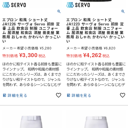
エプロン 和風 ショート丈
エプロン 和風 ショート丈
JA1226 サーヴォ Servo 前掛 定
JA1223 サーヴォ Servo 前掛 定
番 上品 飲食店 制服 ユニフォー
番 上品 飲食店 制服 ユニフォー
ム 居酒屋 和食店 酒屋 蕎麦屋 業
ム 居酒屋 和食店 酒屋 蕎麦屋 業
務用 おしゃれ かわいい かっこい
務用 おしゃれ かわいい かっこい
い
い
メーカー希望小売価格
¥
5,280
メーカー希望小売価格
¥
6,820
¥
3,300
¥
4,262
特別価格
税込
特別価格
税込
ほのかに和テイスト香る前掛も豊富に
ほのかに和テイスト香る前掛も豊富に
ラインナップ。 和柄や和風の素材感
ラインナップ。 和柄や和風の素材感
にこだわったシリーズは、あくまでさ
にこだわったシリーズは、あくまでさ
りげない和テイストなので、ジャンル
りげない和テイストなので、ジャンル
を問わず、あらゆるシーンになじむデ
を問わず、あらゆるシーンになじむデ
ザインが特徴です。
ザインが特徴です。
詳細を見る
詳細を見る