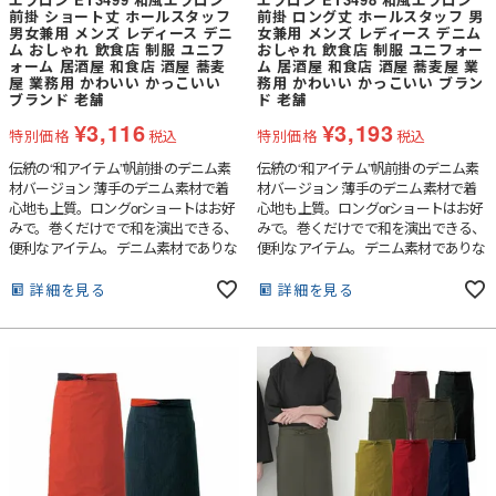
前掛 ショート丈 ホールスタッフ
前掛 ロング丈 ホールスタッフ 男
男女兼用 メンズ レディース デニ
女兼用 メンズ レディース デニム
ム おしゃれ 飲食店 制服 ユニフ
おしゃれ 飲食店 制服 ユニフォー
ォーム 居酒屋 和食店 酒屋 蕎麦
ム 居酒屋 和食店 酒屋 蕎麦屋 業
屋 業務用 かわいい かっこいい
務用 かわいい かっこいい ブラン
ブランド 老舗
ド 老舗
¥
3,116
¥
3,193
特別価格
税込
特別価格
税込
伝統の“和アイテム”帆前掛のデニム素
伝統の“和アイテム”帆前掛のデニム素
材バージョン 薄手のデニム素材で着
材バージョン 薄手のデニム素材で着
心地も上質。ロングorショートはお好
心地も上質。ロングorショートはお好
みで。巻くだけでで和を演出できる、
みで。巻くだけでで和を演出できる、
便利なアイテム。デニム素材でありな
便利なアイテム。デニム素材でありな
がら、その風合いは想像より薄手で
がら、その風合いは想像より薄手で
す。その薄さによってサラリとした巻
す。その薄さによってサラリとした巻
詳細を見る
詳細を見る
き心地。どちらの色味も生デニムの様
き心地。どちらの色味も生デニムの様
な濃色で、素材の特性から通常の綿
な濃色で、素材の特性から通常の綿
100％デニムと違い、ほぼ色落ちはし
100％デニムと違い、ほぼ色落ちはし
ません。そのため、いつまでもクリー
ません。そのため、いつまでもクリー
ンな印象を保つことが出来、ホスピタ
ンな印象を保つことが出来、ホスピタ
リティのあるユニフォームとして最適
リティのあるユニフォームとして最適
です。
です。