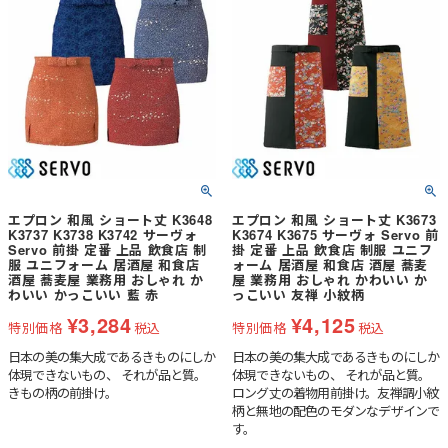
エプロン 和風 ショート丈 K3648
エプロン 和風 ショート丈 K3673
K3737 K3738 K3742 サーヴォ
K3674 K3675 サーヴォ Servo 前
Servo 前掛 定番 上品 飲食店 制
掛 定番 上品 飲食店 制服 ユニフ
服 ユニフォーム 居酒屋 和食店
ォーム 居酒屋 和食店 酒屋 蕎麦
酒屋 蕎麦屋 業務用 おしゃれ か
屋 業務用 おしゃれ かわいい か
わいい かっこいい 藍 赤
っこいい 友禅 小紋柄
¥
3,284
¥
4,125
特別価格
税込
特別価格
税込
日本の美の集大成であるきものにしか
日本の美の集大成であるきものにしか
体現できないもの、 それが品と質。
体現できないもの、 それが品と質。
きもの柄の前掛け。
ロング丈の着物用前掛け。友禅調小紋
柄と無地の配色のモダンなデザインで
す。