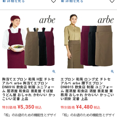
だけます。
詳細を見る
詳細を見る
胸当てエプロン 和風 H型 チトセ
エプロン 和風 ロング丈 チトセ
アルベ arbe 胸当てエプロン
アルベ arbe 腰下エプロン
DN8916 飲食店 制服 ユニフォー
DN8915 飲食店 制服 ユニフォー
ム 居酒屋 和食店 蕎麦屋 そば屋
ム 居酒屋 和食店 酒屋 蕎麦屋 業
うどん屋 おしゃれ かわいい かっ
務用 おしゃれ かわいい かっこい
こいい定番 上品
い前掛 定番 上品
¥
5,350
¥
4,480
特別価格
税込
特別価格
税込
「和」のお店のための機能性とデザイ
「和」のお店のための機能性とデザイ