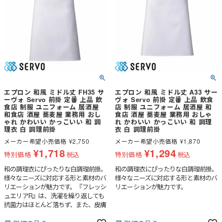
エプロン 和風 ミドル丈 FH35 サ
エプロン 和風 ミドル丈 A33 サー
ーヴォ Servo 前掛 定番 上品 飲
ヴォ Servo 前掛 定番 上品 飲食
食店 制服 ユニフォーム 居酒屋
店 制服 ユニフォーム 居酒屋 和
和食店 酒屋 蕎麦屋 業務用 おし
食店 酒屋 蕎麦屋 業務用 おしゃ
ゃれ かわいい かっこいい 和 調
れ かわいい かっこいい 和 調理
理衣 白 調理前掛
衣 白 調理前掛
メーカー希望小売価格
¥
2,750
メーカー希望小売価格
¥
1,870
¥
1,718
¥
1,294
特別価格
税込
特別価格
税込
和の調理衣にぴったりな白調理前掛。
和の調理衣にぴったりな白調理前掛。
様々なニーズに対応する形と素材のバ
様々なニーズに対応する形と素材のバ
リエーションが魅力です。『フレッシ
リエーションが魅力です。
ュエリアR』は、洗濯を繰り返しても
抗菌力はほとんど落ちず、また、皮膚
刺激も少ないため、安心して着用いた