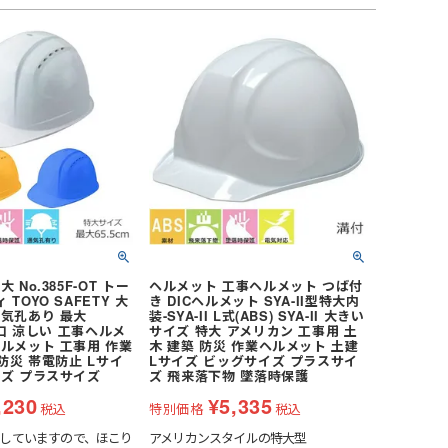
 No.385F-OT トー
ヘルメット 工事ヘルメット つば付
TOYO SAFETY 大
き DICヘルメット SYA-II型特大内
通気孔あり 最大
装-SYA-II L式(ABS) SYA-II 大きい
気口 涼しい 工事ヘルメ
サイズ 特大 アメリカン 工事用 土
ルメット 工事用 作業
木 建築 防災 作業ヘルメット 土建
 防災 帯電防止 Lサイ
Lサイズ ビッグサイズ プラスサイ
イズ プラスサイズ
ズ 飛来落下物 墜落時保護
,230
¥
5,335
税込
特別価格
税込
していますので、ほこり
アメリカンスタイルの特大型