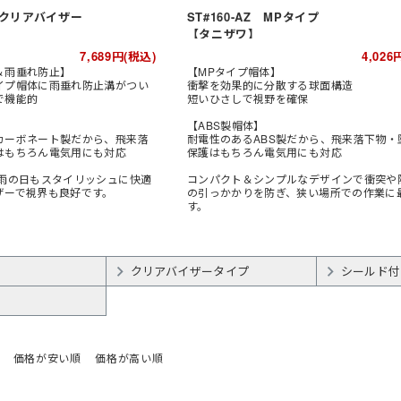
V クリアバイザー
ST#160-AZ MPタイプ
着
【タニザワ】
7,689
円(税込)
4,026
＆雨垂れ防止】
【MPタイプ帽体】
ケット
(秋冬・通年) パンツ・スラック
イプ帽体に雨垂れ防止溝がつい
衝撃を効果的に分散する球面構造
ス
で機能的
短いひさしで視野を確保
セット
(秋冬・通年) デニム作業着
ファン・バッテリー)・アイスベスト
【ABS製帽体】
服
(春夏) ジャケット
カーボネート製だから、飛来落
耐電性のあるABS製だから、飛来落下物・
ぎ
(秋冬・通年) サロペット
ラックス
(春夏) 上下セット
はもちろん電気用にも対応
保護はもちろん電気用にも対応
電熱ウェア
ャツ・アロハシャツ等
空調ブルゾン (半袖)
着
(春夏) つなぎ・サロペット
 雨の日もスタイリッシュに快適
コンパクト＆シンプルなデザインで衝突や
ザーで視界も良好です。
の引っかかりを防ぎ、狭い場所での作業に
)
空調パンツ
ガーデンウェア
す。
ポロシャツ (長袖)
ト
フルハーネス対応
レディース
Tシャツ (長袖)
セット
ファン
ナー
クリアバイザータイプ
シールド付
ナー
(夏用) 半袖シャツ
ジップアップシャツ (半袖)
メンテナンス用品
(夏用) タイツ・スパッツ (ショー
(長袖)
(春夏) ワークシャツ (半袖)
冷却作業着
アイスベスト
ト)
アームカバー等 (小物類)
ェア
(通年) 半袖シャツ
 (長袖)
パッツ (七分
(夏用) タイツ・スパッツ (ロン
(通年) タイツ・スパッツ (七分
グ)
価格が安い順
価格が高い順
丈)
策グッズ
ネッククーラー・クールバンド
パッツ (ロン
(通年) ソックス
レッグカバー