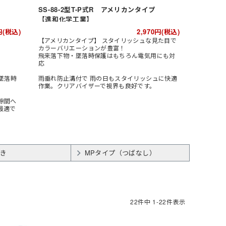
SS-88-2型T-P式R アメリカンタイプ
【進和化学工業】
円(税込)
2,970
円(税込)
【アメリカンタイプ】 スタイリッシュな見た目で
カラーバリエーションが豊富！
飛来落下物・墜落時保護はもちろん電気用にも対
応
墜落時
雨垂れ防止溝付で 雨の日もスタイリッシュに快適
作業。クリアバイザーで視界も良好です。
隙間へ
最適で
き
MPタイプ（つばなし）
22
件中
1
-
22
件表示