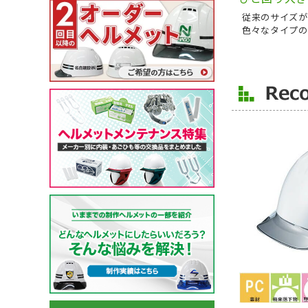
ガーデンウェア
(冬用) 防寒ソックス
軽量
耐薬品・耐溶剤
ヘアネット
マスク
クリーンルーム用品
従来のサイズが
特殊手袋
色々なタイプの
アイスベスト・水冷服
ポロシャツ・Tシャツ等
小物
特徴・機能
特徴・用途から探す
メーカー・おすすめ業種か
ペルチェベスト・冷却
ポロシャツ (半袖)
ネッククーラー・クー
工事用・建設土木用
園芸・造園業
住商モンブラン
ら探す
水冷服
アロハシャツ
サポーター
防災用・消防用
運輸・物流業
チトセ(arbe)
(春夏) ワークシャツ (長
帽子・キャップ
通気孔あり
接客サービス業
Lee
薬品対応
ウェイター向け