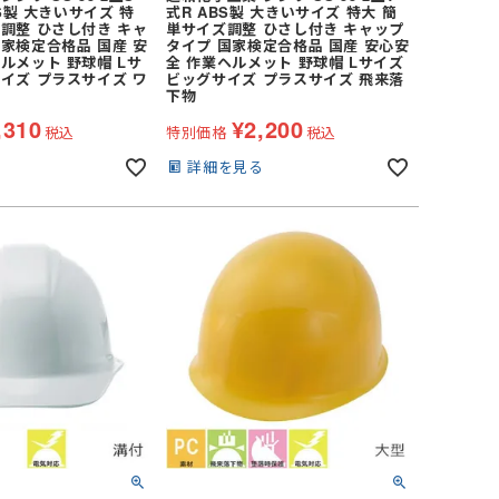
BS製 大きいサイズ 特
式R ABS製 大きいサイズ 特大 簡
調整 ひさし付き キャ
単サイズ調整 ひさし付き キャップ
家検定合格品 国産 安
タイプ 国家検定合格品 国産 安心安
ルメット 野球帽 Lサ
全 作業ヘルメット 野球帽 Lサイズ
イズ プラスサイズ ワ
ビッグサイズ プラスサイズ 飛来落
下物
,310
¥
2,200
税込
特別価格
税込
る
詳細を見る