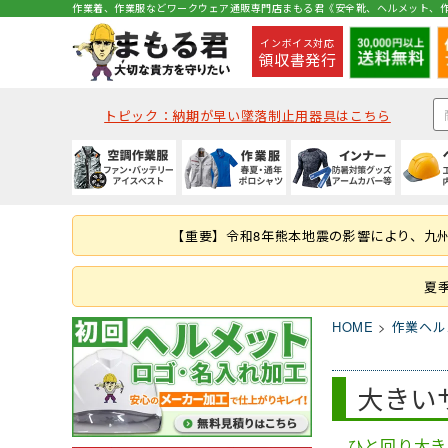
作業着、作業服などワークウェア通販専門店まもる君《安全靴、ヘルメット、作
インボイス対応
領収書発行
トピック：納期が早い墜落制止用器具はこちら
種類から探す
秋冬・通年作業服
夏用インナー
種類から探す
種類から探す
種類から探す
墜落静止用器具
軍手
コックコート・エプロン等
空調ベスト
(秋冬・通年) ジャケッ
(夏用) 半袖シャツ
クリアバイザータイプ
ハイカットタイプ
つなぎ
ハーネス型 (1丁掛け 第
ラバー軍手 (ゴム張り軍
コックコート
【重要】令和8年熊本地震の影響により、九
つなぎ・サロペット
(秋冬・通年) つなぎ
(夏用) タイツ・スパッツ
MPタイプ (つばなし)
ブーツ・半長靴・ロン
ヤッケ・かぶり
ハーネス型 (本体のみ)
化学繊維軍手
胸当てエプロン
作業服の刺繍加工
キャディー帽
ルームシューズ（室内
レインハット
胴ベルト型 (ランヤー
10ゲージ軍手 (薄手)
作務衣・ジンベイ
夏
レディース
消防・レスキュー用
Tシャツ・カットソー
HOME
作業ヘル
ファン・バッテリー等
春夏作業服
通年・防寒インナー
ヘルメット関連商品
特徴・機能
特徴・用途から探す
手袋
食品衛生白衣
大きい
安全保護具
ファンバッテリーセッ
(春夏) ジャケット
(通年) アンダーウェア
耳紐・あご紐
静電
登山用
革手袋
白衣(セパレート)
保護メガネ
その他 用品
(春夏) つなぎ
(通年) タイツ・スパッツ
帽章
耐油底
レジャー・アウトドア
スムス手袋 (縫製手袋)
衛生帽子(キャスケット
溶接面
ひと回り大き