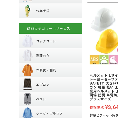
ハーネス型 (ラン
作業手袋
ラバー軍手 (ゴム張
溶接面
プ)
作業手袋
混紡軍手 (コンボー
腕章
フック・パッド等
革手袋
化学繊維軍手
マスク
背抜き手袋
柱上用 (ワークポ
滑り止めなし軍手
商品カテゴリー（サービス）
コックコート
スムス手袋 (縫製手
セーフティーブロ
10ゲージ軍手 (薄手
(安全ブロック)
使い捨て手袋 (使い
火元作業用軍手
コックコート
調理白衣
耐薬品・耐溶剤
長袖
制電
調理白衣
半袖
作務衣・和風
特殊手袋
長袖
作務衣・和風
半袖
ヘルメット Lサイズ 
エプロン
作務衣・ジンベイ
トーヨーセーフティ
SAFETY 大き
エプロン
和風エプロン・前
カン 軽量 軽い 
ベスト
業用ヘルメット 
胸当てエプロン
和風小物・履物・
現場 防災 帯電
プラスサイズ
ベスト
カマーエプロン
シャツ・ブラウ
¥
3,6
襟なしベスト
特別価格
シャツ・ブラウス
丸襟ベスト
軽量とフィット感