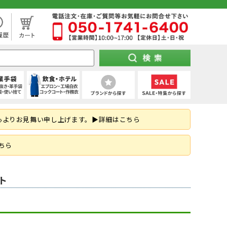
処分市（仕入れ過ぎてしまった商品を大特価セール）
袖)
下セット
スパッツ (ショート)
靴タイプ
け 第1種)
ー)
ト
空調パンツ
(秋冬・通年) デニム作業着
(夏用) タイツ・スパッツ (七分丈)
全周つば付き
地下足袋
ポンチョ
ハーネス型 (2丁掛け 第2種)
特紡軍手 (トクボー)
厨房シューズ・調理長靴・サンダル
心よりお見舞い申し上げます。▶詳細はこちら
掛け)
手
・三角巾
トレーナー
乗車兼用
紐なし（スリッポン）
レインスーツ（上下セット）
胴ベルト型 (2丁掛け)
7ゲージ軍手 (厚手)
ネクタイ・スカーフ
はお済ですか？防災用品特集！
ズ
クポジショニング)
・アクセサリー
熱中症対策ヘルメット
紳士靴
柱上用 (ワークポジショニング)
アウトドア用軍手
和帽子
ちら
(ロリップ等)
ンパー
オーダーヘルメット (名入れ印刷)
納期の早い墜落制止用器具特集
空調服
可能な墜落静止用器具特集！
ト
ト
ツ
メンテナンス用品
(春夏) デニム作業着
(通年) タイツ・スパッツ (七分丈)
シールド・バイザー
JSAA規格
釣り
コーディング手袋
子供給食衣
スキ
工具差し・収納用品
る君のお得情報メディア
ツ
シールド)
使い切り手袋)
付き)
鳶服
(冬用) 上下セット
保護面・ゴーグル
耐踏抜き
耐切創手袋
衛生帽子(ショートタイプ)
防災面 (フェイスシールド)