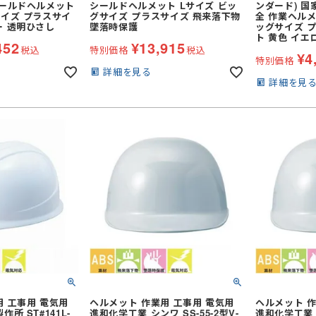
シールドヘルメット
シールドヘルメット Lサイズ ビッ
ンダード) 国
サイズ プラスサイ
グサイズ プラスサイズ 飛来落下物
全 作業ヘルメ
ー 透明ひさし
墜落時保護
ッグサイズ プ
ト 黄色 イエ
452
¥
13,915
税込
特別価格
税込
¥
4
特別価格
詳細を見る
詳細を見
用 工事用 電気用
ヘルメット 作業用 工事用 電気用
ヘルメット 作
所 ST#141L-
進和化学工業 シンワ SS-55-2型V-
進和化学工業 シ