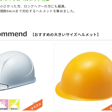
ジャージ
防寒ウォーマー
防寒
耐熱・耐火手袋
大きいサイズ
大きいサイズ
制電
作業ベルト・作業エプロン
保護帽収納用品
熱中症対策グッ
小さかった方、ロングヘアーの方にも最適。
頭囲64cmまで対応するヘルメットを集めました。
作業着
ルバンド
アイスベスト
ポロシャツ (長袖)
アームカバー
電気設備用
農業
KAZEN(カゼン)
アイスパック (保
Tシャツ (半袖)
レッグカバー
炉前・溶接作業
水産・漁業
セブンユニフォ
【おすすめの大きいサイズヘルメット】
ジップアップシャツ (半袖)
タオル
自転車・バイク
自動車関連業
ボンユニ(ボストン商会)
ジップアップシャツ
バッグ
熱中症対策 (遮熱
品質管理用
FACEMIX(ボン
袖)
(秋冬・通年) ワークシャツ (半袖)
ベルト
通気孔なし
小ロット
アイトス（AITOZ）
(秋冬・通年) ワ
軽量
レディース・キ
桑和(SOWA)
雨だれ防止溝
ベーカリー・パン屋向け
簡単調節
和食・割烹向け