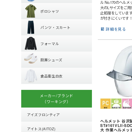
ポロシャツ
ル No.170のヘ
レギュラーカラー
大のLサイズをご用
ポロシャツ
ワイドカラー
止処理をしていま
パンツ・スカー
が付きにくいです
長袖
オープンカラー
パンツ・スカート
半袖
ボタンダウン
詳細を見る
フォーマル
パンツ
フォーマル
厨房シューズ
ジャケット
厨房シューズ
ベスト
食品衛生白衣
先芯あり
スカート・キュロ
食品衛生白衣
小物・アクセサリ
上衣
衛生帽子
メーカー/ブランド
子供給食衣
（ワーキング）
アイズフロンティア
ヘルメット 谷沢
ST#161VLII-
アイトス(AITOZ)
大 作業ヘルメッ