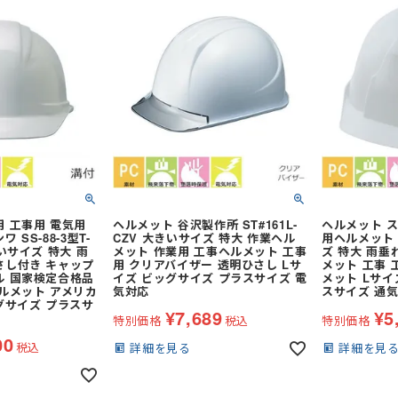
安全服
コート
サポーター
(冬用) 防寒ソックス
ブルゾン
バッグ
事用・乗車用等)
防寒コート
スラックス
防寒ウォーマー
防寒つなぎ
安全ベスト
商品
イプ
シールドヘルメット
防寒スーツ（上下セット）
ン
便利グッズ
全周つば付き
防寒サロペット
ライナー (スチロール)
し)
野球帽タイプ
シールド・バイザー
乗車兼用 (自転車・バイク)
スニーカータイプ
ステッカー
熱中症対策ヘルメット
用 工事用 電気用
ヘルメット 谷沢製作所 ST#161L-
ヘルメット 
 SS-88-3型T-
CZV 大きいサイズ 特大 作業ヘル
用ヘルメット P
タイプ
地下足袋
ールド)
保護面・ゴーグル
学童・幼児用
きいサイズ 特大 雨
メット 作業用 工事ヘルメット 工事
ズ 特大 雨垂
さし付き キャップ
用 クリアバイザー 透明ひさし Lサ
メット 工事 
オーバーオール・サロペット
ロング
長靴・ゴム長・レインブーツ
ル 国家検定合格品
イズ ビッグサイズ プラスサイズ 電
メット Lサイ
品
保護帽収納用品
ポンチョ
ヘルメット アメリカ
気対応
スサイズ 通
紐なし (スリッポン)
グサイズ プラスサ
¥
7,689
¥
5
い墜落静止用
ハーネス型 (1丁掛け 第1種)
レインコート
内履き)
インソール
特別価格
税込
特別価格
00
レインスーツ（上下セット）
紳士靴
税込
詳細を見る
詳細を見
 第2種)
ハーネス型 (2丁掛け 第1種)
レーザー保護メガネ
上着・ジャケット
 第2種)
ハーネス型 (本体のみ)
キ
工具差し・収納用品