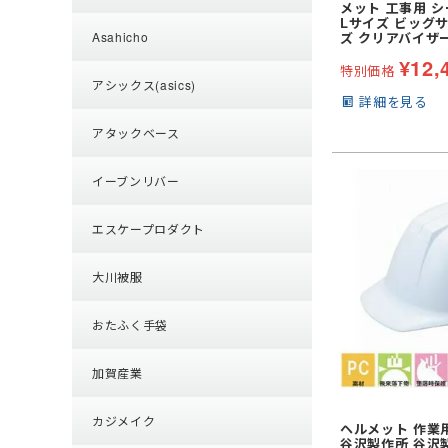
メット 工事用 
Lサイズ ビッグ
ズ クリアバイザ
Asahicho
¥
12,
特別価格
アシックス(asics)
詳細を見る
アタックベース
イーブンリバー
エスケープロダクト
大川被服
おたふく手袋
加賀産業
カジメイク
ヘルメット 作業
谷沢製作所 谷沢製作