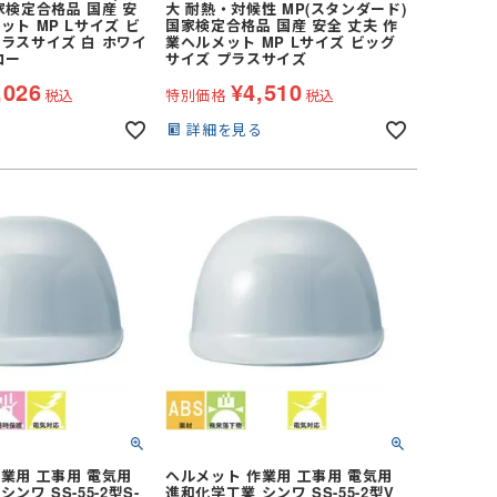
家検定合格品 国産 安
大 耐熱・対候性 MP(スタンダード)
ット MP Lサイズ ビ
国家検定合格品 国産 安全 丈夫 作
ラスサイズ 白 ホワイ
業ヘルメット MP Lサイズ ビッグ
ロー
サイズ プラスサイズ
,026
¥
4,510
税込
特別価格
税込
る
詳細を見る
業用 工事用 電気用
ヘルメット 作業用 工事用 電気用
ンワ SS-55-2型S-
進和化学工業 シンワ SS-55-2型V