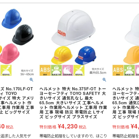
ヤード・ロー
胴ベルト型
り軍手)
純綿軍手
胸章・ワッペン
)
特紡軍手 (トクボー)
防災面 (フェイスシールド)
付属品
傾斜面用 (ワークポジショニン
人造皮革手袋 (合皮)
滑り止め軍手 (ビニボツ)
グ)
作業ベルト・作業エプロン
コーディング手袋
ジショニング)
消防・レスキュー用
7ゲージ軍手 (厚手)
袋)
ゴム手袋・ビニール手袋
ック
)
親綱・関連用品 (ロリップ等)
13ゲージ軍手 (薄手)
切り手袋)
耐切創手袋
アウトドア用軍手
耐熱・耐火手袋
七分袖
低発塵・クリーンルーム用手袋
七分袖
No.170LF-OT
ヘルメット 特大 No.375F-OT トー
ヘルメット 特大
（上衣）
和風・鯉口シャツ
 TOYO
ヨーセーフティ TOYO SAFETY 大
ヨーセーフティ 
いサイズ 特大 アメリ
きいサイズ 通気孔なし 最大
きいサイズ 
掛
和風パンツ・スカート（下衣）
工事ヘルメット 作
65.5cm 大きいサイズ 工事ヘルメ
65.5cm 通
工事用 作業用 工事
ット 作業用ヘルメット 工事用 作業
ット 作業用ヘ
サロンエプロン
アクセサリー
防止 ビッグサイズ
用 工事 現場 防災 帯電防止 Lサイ
用 工事 現場
ズ ビッグサイズ プラスサイズ
ズ ビッグサ
厨房・調理エプロン
ス
40
¥
4,230
¥
4
襟付きベスト
税込
特別価格
税込
特別価格
カマーベスト
を追求した人気モデ
帯電防止処理をしていますので、ほこり
帯電防止処理を