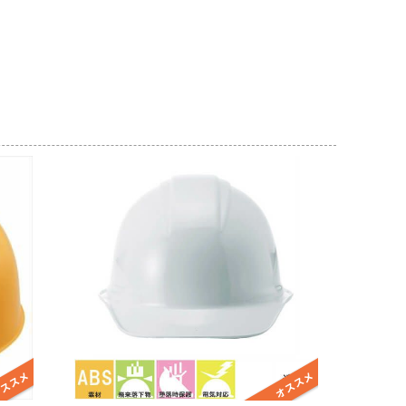
レディース
女性・子供用
低発塵・クリーンルーム用手袋
ズ
冷剤)
ーム
インナーベスト・スペーサー
Tシャツ (長袖)
ヘッドキャップ
狭所作業
食品加工業
サーヴォ(Servo)
 (長袖)
)
マックス)
(春夏) ワークシャツ (半袖)
マスク
防寒
介護・福祉業
トムス(TOMS)
ークシャツ (長袖)
ッズ用
耐熱・耐候性
CROCS(クロックス)
ホテル・旅館向け