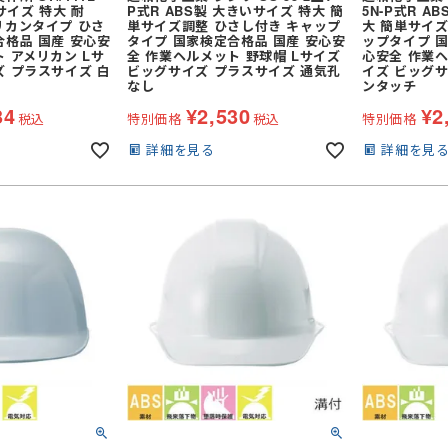
サイズ 特大 耐
P式R ABS製 大きいサイズ 特大 簡
5N-P式R A
リカンタイプ ひさ
単サイズ調整 ひさし付き キャップ
大 簡単サイズ
合格品 国産 安心安
タイプ 国家検定合格品 国産 安心安
ップタイプ 国
 アメリカン Lサ
全 作業ヘルメット 野球帽 Lサイズ
心安全 作業ヘ
ズ プラスサイズ 白
ビッグサイズ プラスサイズ 通気孔
イズ ビッグサ
なし
ンタッチ
34
¥
2,530
¥
2
税込
特別価格
税込
特別価格
詳細を見る
詳細を見