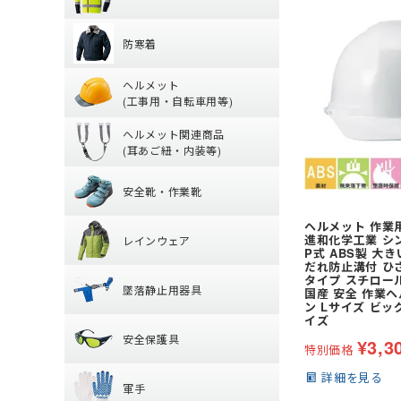
グ)
防寒着
【特集】高視認性
ヘッドキャップ
(冬用) インナー
防寒着
シャツ
タオル
ヘルメット (工
防寒ジャンパー
パンツ
帽子・キャップ
ヘルメット
防寒ベスト
ツナギ
(工事用・自転車用等)
ヘルメット関連
クリアバイザータ
防寒パンツ
腿ポケット有ズボ
ヘルメット関連商品
前方つば付き
防寒シャツ
(耳あご紐・内装等)
安全靴・作業靴
耳紐・あご紐
MPタイプ (つばな
防寒インナー
安全靴・作業靴
内装 (着装体)
軽作業帽
レインウェア
ハイカットタイプ
帽章
折りたたみタイプ
ヘルメット 作業
進和化学工業 シンワ
レインウェア
ローカット・短靴
防災面(フェイスシ
レディース
P式 ABS製 大
保護メガネ
墜落静止用器具
だれ防止溝付 ひ
つなぎ
ブーツ・半長靴・
タイプ スチロー
クリーンルーム用
墜落静止用器具
パンツ・ズボン
国産 安全 作業
サンダル
ン Lサイズ ビッ
安全保護具
熱中症対策グッズ
【特集】納期が早
ヤッケ・かぶり
ルームシューズ (室
イズ
器具 (新規格対応)
安全保護具
¥
3,3
レインシューズ
オーバーシューズ
特別価格
ハーネス型 (1丁掛け
軍手
保護メガネ
レインハット
詳細を見る
ハーネス型 (2丁掛け
軍手
安全ベスト・タス