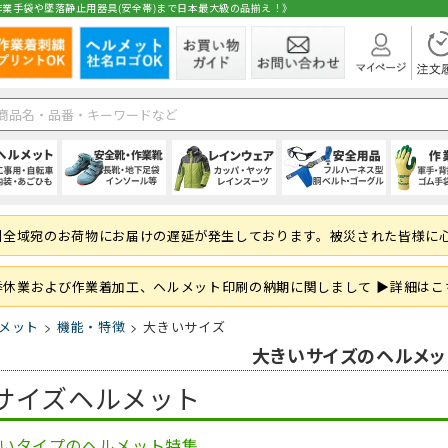
業手袋や墜落静止用器具(安全帯)まで日本最大級の品揃え！》
在庫
ト
1種)
手)
空調ブルゾン (半袖)
(秋冬・通年) パンツ・スラックス
(夏用) 長袖シャツ
シールドヘルメット
スニーカータイプ
オーバーオール・サロペット
ハーネス型 (1丁掛け 第2種)
純綿軍手
シャツ・ブラウス
空調ブルゾン (長
(秋冬・通年) 上
(夏用) タイツ・
前方つば付き
ローカット・短
パンツ・ズボン
ハーネス型 (2丁掛
混紡軍手 (コンボ
パンツ・スカー
州全域宛のお荷物にお届けの遅延が発生しております。被災された皆様に
 (ロング)
グ
フルハーネス対応
(秋冬・通年) サロペット
(夏用) ソックス
野球帽タイプ
長靴・ゴム長・レインブーツ
レインコート
ハーネス型 (ランヤード・ロープ)
滑り止め軍手 (ビニボツ)
サロンエプロン
大きいサイズ
防寒ウェア
軽作業帽
サンダル
レインシューズ
胴ベルト型 (1丁
滑り止めなし軍
帽子・キャップ
準備
履き）
ド・ロープ類)
折りたたみタイプ
インソール
上着・ジャケット
フック・パッド等付属品
13ゲージ軍手 (薄手)
和風エプロン・前掛
紙帽子
オーバーシュー
傾斜面用 (ワー
火元作業用軍手
和風小物・履物
季休業および作業着加工、ヘルメット印刷の納期に関しまして ▶詳細はこ
学童・幼児用
セーフティーブロック
スウェット・パーカー・トレーナー
大きいサイズ
親綱・関連用品 
ブルゾン・ジャ
メット
機能・特徴
大きいサイズ
(安全ブロック)
即納
大きいサイズのヘルメッ
サイズヘルメット
ト
ファン
(春夏) パンツ・スラックス
(通年) 半袖シャツ
ライナー (スチロール)
幅広タイプ(4E)
通学、通勤、自転車
人造皮革手袋 (合皮)
パンツ
バッテリー
(春夏) 上下セッ
(通年) 長袖シャ
内装 (着装体)
JIS規格
現場作業・農業
背抜き手袋
オーバーオール
レーザー保護メガネ
安全ベスト・タ
まも
 (ロング)
型)
(春夏) サロペット
(通年) ソックス
ステッカー
耐滑性
レディース・キッズ
ゴム手袋・ビニール手袋
衛生帽子(キャップタイプ)
高視認性安全服
(通年) 長袖シャ
防災面 (フェイス
耐熱性
使い捨て手袋 (
衛生帽子(ケープ
胸章・ワッペン
腕章
保護メガネ
いタイプのヘルメット特集