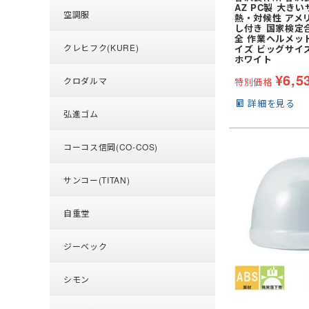
AZ PC製 大きい
空調服
熱・対候性 アメ
し付き 国家検定
全 作業ヘルメット
クレヒフク(KURE)
イズ ビッグサイ
ホワイト
¥
6,5
クロダルマ
特別価格
詳細を見る
弘進ゴム
コーコス信岡(CO-COS)
サンコー(TITAN)
自重堂
ジーベック
シモン