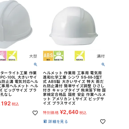
スターライト工業 作業
ヘルメット 作業用 工事用 電気用
C-100L 大きいサイ
進和化学工業 シンワ SS-88-3型T
れ防止溝 電気対応ヘル
式 ABS製 大きいサイズ 特大 雨だ
工事用ヘルメット ヘル
れ防止溝付 簡単サイズ調整 ひさし
ズ ビッグサイズ プラ
付き キャップタイプ 飛来落下物 国
気孔なし
家検定合格品 国産 安全 作業ヘルメ
ット アメリカン Lサイズ ビッグサ
,192
イズ プラスサイズ
税込
¥
2,640
特別価格
税込
る
詳細を見る