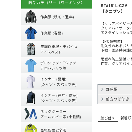
商品カテゴリー（ワーキング）
ST#161L-CZ
秋冬・通年作業
【タニザワ】
作業服 (秋冬・通年)
春夏作業着
【クリアバイザー
(秋冬・通年) ジャ
クリアバイザータ
てスタイリッシュ
作業服 (春夏)
(秋冬・通年) 上下
空調作業服服 (
【PC製帽体】
【特集】春夏作業
耐久性のあるポリ
空調作業服・デバイス
(秋冬・通年) つな
(春夏) パンツ・ス
下物・墜落時保護
アイスベスト
防寒ウェア
ポロシャツ・Tシ
空調ベスト
(春夏) デニム作業
雨垂れ防止溝付で
ポロシャツ・Tシャツ
作業。クリアバイ
トレーナー
空調ブルゾン (長袖
鳶服
アロハシャツ等
夏用インナー
ポロシャツ (半袖)
つなぎ・サロペッ
ジャージ
インナー (夏用)
Tシャツ (半袖)
ファンバッテリー
(シャツ・スパッツ等)
通年・防寒イン
野球帽
【特集】夏用イン
アロハシャツ
バッテリー
インナー (通年・防寒)
(夏用) 長袖シャツ
ジップアップシャツ 
前方つば付き
ペルチェベスト・
(シャツ・スパッツ等)
ネッククーラー・
(通年) アンダーウ
(春夏) ワークシャツ
水冷服
ネッククーラー
(夏用) タイツ・ス
(通年) 長袖シャツ
アームカバー等 (小物類)
丈)
並び替え
新着順
高視認性安全服
【特集】熱中症対
(夏用) ソックス
(通年) タイツ・ス
高視認性安全服
アームカバー