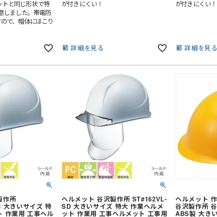
ルメットと同じ形状で特
が付きにくい！
が付きにくい！
スタンドカラー
意しました。帯電防
ウイングカラー
すので、帽体にほこり
ト
！
七分袖
クレリックカラー
その他襟型
詳細を見る
詳細を見
スカート・キュロット
タキシード
パンツ
先芯なし
ット
ワンピース・チュニック
ー
パンツ
オーバーオール
その他衛生用品
製作所
ヘルメット 谷沢製作所 ST#162VL-
ヘルメット 作
SDC 大きいサイズ 特
SD 大きいサイズ 特大 作業ヘルメ
谷沢製作所 谷沢
ト 作業用 工事ヘル
ット 作業用 工事ヘルメット 工事用
ABS製 大き