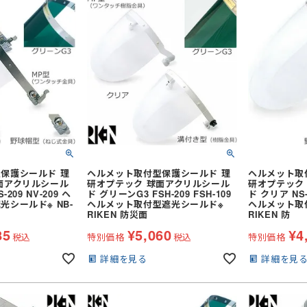
着
ケット
(秋冬・通年) パンツ・スラック
ス
セット
(秋冬・通年) デニム作業着
ファン・バッテリー)・アイスベスト
服
(春夏) ジャケット
ぎ
(秋冬・通年) サロペット
ラックス
(春夏) 上下セット
電熱ウェア
ャツ・アロハシャツ等
空調ブルゾン (半袖)
着
(春夏) つなぎ・サロペット
)
空調パンツ
ガーデンウェア
ポロシャツ (長袖)
ト
保護シールド 理
フルハーネス対応
ヘルメット取付型保護シールド 理
ヘルメット取
レディース
面アクリルシール
研オプテック 球面アクリルシール
研オプテック
Tシャツ (長袖)
セット
ファン
209 NV-209 ヘ
ド グリーンG3 FSH-209 FSH-109
ド クリア NS-2
シールド※ NB-
ヘルメット取付型遮光シールド※
ヘルメット取
ナー
ナー
(夏用) 半袖シャツ
ジップアップシャツ (半袖)
メンテナンス用品
RIKEN 防災面
RIKEN 防
(夏用) タイツ・スパッツ (ショー
(長袖)
(春夏) ワークシャツ (半袖)
冷却作業着
アイスベスト
85
¥
5,060
¥
4
税込
特別価格
税込
特別価格
ト)
アームカバー等 (小物類)
ェア
(通年) 半袖シャツ
 (長袖)
詳細を見る
詳細を見
パッツ (七分
(夏用) タイツ・スパッツ (ロン
(通年) タイツ・スパッツ (七分
グ)
丈)
策グッズ
ネッククーラー・クールバンド
パッツ (ロン
(通年) ソックス
レッグカバー