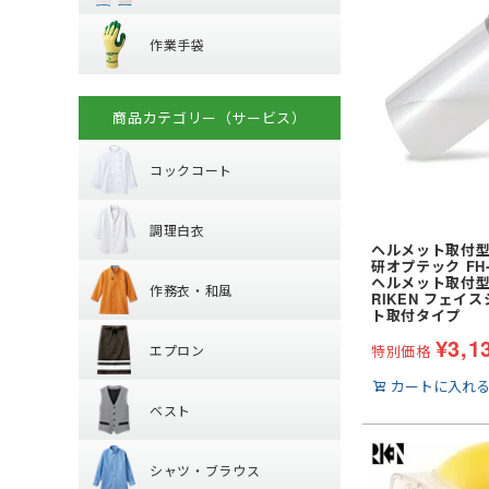
ハーネス型 (ラン
作業手袋
ラバー軍手 (ゴム張
溶接面
プ)
作業手袋
混紡軍手 (コンボー
腕章
フック・パッド等
革手袋
化学繊維軍手
マスク
背抜き手袋
柱上用 (ワークポ
滑り止めなし軍手
商品カテゴリー（サービス）
コックコート
スムス手袋 (縫製手
セーフティーブロ
10ゲージ軍手 (薄手
(安全ブロック)
使い捨て手袋 (使い
火元作業用軍手
コックコート
調理白衣
耐薬品・耐溶剤
長袖
制電
調理白衣
半袖
ヘルメット取付型
作務衣・和風
特殊手袋
長袖
研オプテック FH
ヘルメット取付
作務衣・和風
半袖
RIKEN フェイ
エプロン
ト取付タイプ
作務衣・ジンベイ
¥
3,1
エプロン
特別価格
和風エプロン・前
ベスト
胸当てエプロン
和風小物・履物・
カートに入れ
ベスト
カマーエプロン
シャツ・ブラウ
襟なしベスト
シャツ・ブラウス
丸襟ベスト