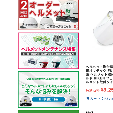
ガーデンウェア
(冬用) 防寒ソックス
軽量
耐薬品・耐溶剤
ヘアネット
マスク
クリーンルーム用品
特殊手袋
アイスベスト・水冷服
ポロシャツ・Tシャツ等
小物
特徴・機能
特徴・用途から探す
メーカー・おすすめ業種か
ペルチェベスト・冷却
ポロシャツ (半袖)
ネッククーラー・クー
工事用・建設土木用
園芸・造園業
住商モンブラン
ら探す
水冷服
アロハシャツ
サポーター
防災用・消防用
運輸・物流業
チトセ(arbe)
(春夏) ワークシャツ (長
帽子・キャップ
通気孔あり
接客サービス業
Lee
薬品対応
ウェイター向け
ヘルメット取付型
研オプテック FS-
面 ヘルメット取
ルド RIKEN 
ルメット取付タ
¥
8,2
特別価格
カートに入れ