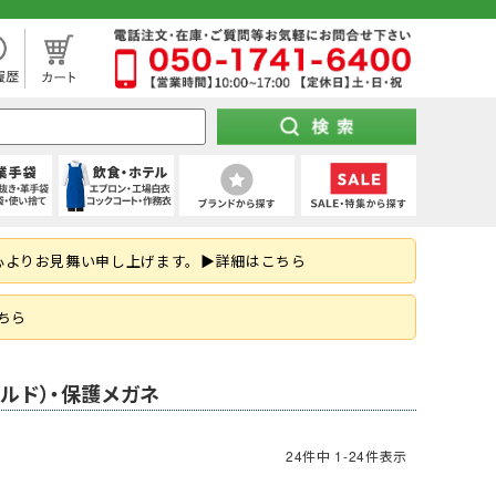
処分市（仕入れ過ぎてしまった商品を大特価セール）
袖)
下セット
スパッツ (ショート)
靴タイプ
け 第1種)
ー)
ト
空調パンツ
(秋冬・通年) デニム作業着
(夏用) タイツ・スパッツ (七分丈)
全周つば付き
地下足袋
ポンチョ
ハーネス型 (2丁掛け 第2種)
特紡軍手 (トクボー)
厨房シューズ・調理長靴・サンダル
心よりお見舞い申し上げます。▶詳細はこちら
掛け)
手
・三角巾
トレーナー
乗車兼用
紐なし（スリッポン）
レインスーツ（上下セット）
胴ベルト型 (2丁掛け)
7ゲージ軍手 (厚手)
ネクタイ・スカーフ
はお済ですか？防災用品特集！
ズ
クポジショニング)
・アクセサリー
熱中症対策ヘルメット
紳士靴
柱上用 (ワークポジショニング)
アウトドア用軍手
和帽子
ちら
(ロリップ等)
ンパー
オーダーヘルメット (名入れ印刷)
納期の早い墜落制止用器具特集
空調服
可能な墜落静止用器具特集！
ルド）・保護メガネ
ト
ツ
メンテナンス用品
(春夏) デニム作業着
(通年) タイツ・スパッツ (七分丈)
シールド・バイザー
JSAA規格
釣り
コーディング手袋
子供給食衣
スキ
工具差し・収納用品
る君のお得情報メディア
24
件中
1
-
24
件表示
ツ
シールド)
使い切り手袋)
付き)
鳶服
(冬用) 上下セット
保護面・ゴーグル
耐踏抜き
耐切創手袋
衛生帽子(ショートタイプ)
防災面 (フェイスシールド)