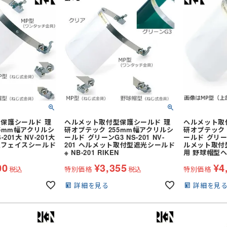
安全服
コート
サポーター
(冬用) 防寒ソックス
ブルゾン
バッグ
事用・乗車用等)
防寒コート
スラックス
防寒ウォーマー
防寒つなぎ
安全ベスト
商品
イプ
シールドヘルメット
防寒スーツ（上下セット）
ン
便利グッズ
全周つば付き
防寒サロペット
ライナー (スチロール)
し)
野球帽タイプ
シールド・バイザー
乗車兼用 (自転車・バイク)
保護シールド 理
ヘルメット取付型保護シールド 理
ヘルメット取
スニーカータイプ
ステッカー
熱中症対策ヘルメット
5mm幅アクリルシ
研オプテック 255mm幅アクリルシ
研オプテック 
201大 NV-201大
ールド グリーンG3 NS-201 NV-
ールド グリーン
タイプ
地下足袋
ールド)
保護面・ゴーグル
学童・幼児用
型フェイスシールド
201 ヘルメット取付型遮光シールド
ルメット取付
オーバーオール・サロペット
ロング
長靴・ゴム長・レインブーツ
N
※ NB-201 RIKEN
用 野球帽型ヘ
品
保護帽収納用品
00
¥
3,355
¥
4
ポンチョ
紐なし (スリッポン)
税込
特別価格
税込
特別価格
い墜落静止用
ハーネス型 (1丁掛け 第1種)
レインコート
内履き)
インソール
詳細を見る
詳細を見
レインスーツ（上下セット）
紳士靴
 第2種)
ハーネス型 (2丁掛け 第1種)
レーザー保護メガネ
上着・ジャケット
 第2種)
ハーネス型 (本体のみ)
キ
工具差し・収納用品