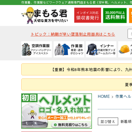
作業着、作業服などワークウェア通販専門店まもる君《安全靴、ヘルメット、作
インボイス対応
領収書発行
トピック：納期が早い墜落制止用器具はこちら
種類から探す
秋冬・通年作業服
夏用インナー
種類から探す
種類から探す
種類から探す
墜落静止用器具
軍手
コックコート・エプロン等
空調ベスト
(秋冬・通年) ジャケッ
(夏用) 半袖シャツ
クリアバイザータイプ
ハイカットタイプ
つなぎ
ハーネス型 (1丁掛け 第
ラバー軍手 (ゴム張り軍
コックコート
【重要】令和8年熊本地震の影響により、九
つなぎ・サロペット
(秋冬・通年) つなぎ
(夏用) タイツ・スパッツ
MPタイプ (つばなし)
ブーツ・半長靴・ロン
ヤッケ・かぶり
ハーネス型 (本体のみ)
化学繊維軍手
胸当てエプロン
作業服の刺繍加工
キャディー帽
ルームシューズ（室内
レインハット
胴ベルト型 (ランヤー
10ゲージ軍手 (薄手)
作務衣・ジンベイ
夏
レディース
消防・レスキュー用
Tシャツ・カットソー
HOME
作業ヘル
ファン・バッテリー等
春夏作業服
通年・防寒インナー
ヘルメット関連商品
特徴・機能
特徴・用途から探す
手袋
食品衛生白衣
安全保護具
ファンバッテリーセッ
(春夏) ジャケット
(通年) アンダーウェア
耳紐・あご紐
静電
登山用
革手袋
白衣(セパレート)
保護メガネ
並び替え
新着順
その他 用品
(春夏) つなぎ
(通年) タイツ・スパッツ
帽章
耐油底
レジャー・アウトドア
スムス手袋 (縫製手袋)
衛生帽子(キャスケット
溶接面