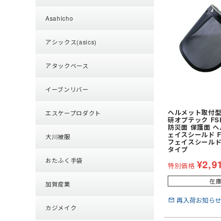
Asahicho
アシックス(asics)
アタックベース
イーブンリバー
ヘルメット取付型
エスケープロダクト
研オプテック FSH
防災面 保護面 
ェイスシールド FSH
大川被服
フェイスシールド
タイプ
おたふく手袋
¥
2,9
特別価格
在
加賀産業
再入荷お知ら
カジメイク