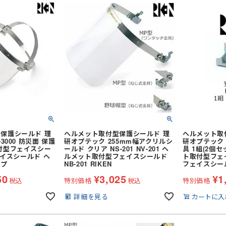
ジャージ
防寒ウォーマー
防寒
耐熱・耐火手袋
大きいサイズ
大きいサイズ
制電
作業ベルト・作業エプロン
保護帽収納用品
熱中症対策グッ
作業着
ルバンド
アイスベスト
ポロシャツ (長袖)
アームカバー
電気設備用
農業
KAZEN(カゼン)
アイスパック (保
Tシャツ (半袖)
レッグカバー
炉前・溶接作業
水産・漁業
セブンユニフォ
ジップアップシャツ (半袖)
タオル
自転車・バイク
自動車関連業
ボンユニ(ボストン商会)
ジップアップシャツ
バッグ
熱中症対策 (遮熱
品質管理用
FACEMIX(ボン
袖)
(秋冬・通年) ワークシャツ (半袖)
ベルト
通気孔なし
小ロット
アイトス（AITOZ）
(秋冬・通年) ワ
軽量
レディース・キ
桑和(SOWA)
雨だれ防止溝
ベーカリー・パン屋向け
簡単調節
和食・割烹向け
保護シールド 理
ヘルメット取付型保護シールド 理
ヘルメット取
3000 防災面 保護
研オプテック 255mm幅アクリルシ
研オプテック 
付型フェイスシー
ールド クリア NS-201 NV-201 ヘ
具 1組(2個
フェイスシールド ヘ
ルメット取付型フェイスシールド
ト取付型フェイ
イプ
NB-201 RIKEN
フェイスシー
50
¥
3,025
¥
1
税込
特別価格
税込
特別価格
る
詳細を見る
カートに入