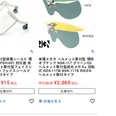
付型保護シールド 理
保護メガネ ヘルメット取付型 理研
SH-601 防災面 保
オプテック NSK-117 グリーンG3
ット取付型フェイスシ
ヘルメット取付型遮光メガネ※ 回転
EN フェイスシールド
式 NSK-117M NSK-117B RIKEN
付タイプ
ヘルメット取付タイプ
,915
¥
2,860
税込
特別価格
税込
在庫切れ
在庫切れ
らせ
詳細を見る