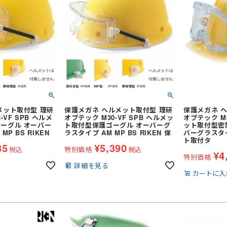
スタンドカラー
ウイングカラー
ト
七分袖
クレリックカラー
その他襟型
スカート・キュロット
タキシード
パンツ
メット取付型 理研
保護メガネ ヘルメット取付型 理研
保護メガネ 
-VF SPB ヘルメ
オプテック M30-VF SPB ヘルメッ
オプテック M3
先芯なし
ット
ワンピース・チュニック
ーグル オーバー
ト取付型保護ゴーグル オーバーグ
ット取付型密
ー
P BS RIKEN
ラスタイプ AM MP BS RIKEN 保
バーグラスタイ
ト取付タ
85
¥
5,390
パンツ
税込
特別価格
税込
¥
4
特別価格
オーバーオール
詳細を見る
カートに入
その他衛生用品