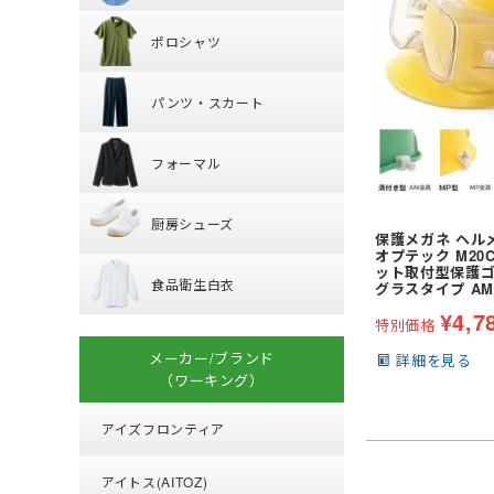
ポロシャツ
レギュラーカラー
ポロシャツ
ワイドカラー
パンツ・スカー
長袖
オープンカラー
パンツ・スカート
半袖
ボタンダウン
フォーマル
パンツ
フォーマル
厨房シューズ
ジャケット
厨房シューズ
ベスト
保護メガネ ヘル
食品衛生白衣
オプテック M20C
先芯あり
スカート・キュロ
ット取付型保護ゴ
食品衛生白衣
小物・アクセサリ
グラスタイプ AM M
¥
4,7
上衣
特別価格
衛生帽子
メーカー/ブランド
詳細を見る
子供給食衣
（ワーキング）
アイズフロンティア
アイトス(AITOZ)