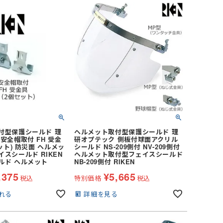
レディース
女性・子供用
低発塵・クリーンルーム用手袋
ズ
冷剤)
ーム
インナーベスト・スペーサー
Tシャツ (長袖)
ヘッドキャップ
狭所作業
食品加工業
サーヴォ(Servo)
 (長袖)
)
マックス)
(春夏) ワークシャツ (半袖)
マスク
防寒
介護・福祉業
トムス(TOMS)
ークシャツ (長袖)
ッズ用
耐熱・耐候性
CROCS(クロックス)
ホテル・旅館向け
付型保護シールド 理
ヘルメット取付型保護シールド 理
安全帽取付 FH 受金
研オプテック 側板付球面アクリル
セット) 防災面 ヘルメッ
シールド NS-209側付 NV-209側付
スシールド RIKEN
ヘルメット取付型フェイスシールド
ルド ヘルメット
NB-209側付 RIKEN
,375
¥
5,665
税込
特別価格
税込
れる
詳細を見る