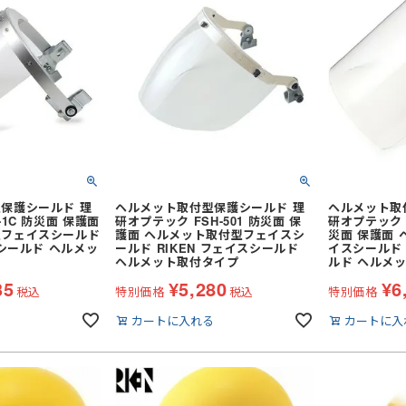
ヤード・ロー
胴ベルト型
り軍手)
純綿軍手
胸章・ワッペン
)
特紡軍手 (トクボー)
防災面 (フェイスシールド)
付属品
傾斜面用 (ワークポジショニン
人造皮革手袋 (合皮)
滑り止め軍手 (ビニボツ)
グ)
作業ベルト・作業エプロン
コーディング手袋
ジショニング)
消防・レスキュー用
7ゲージ軍手 (厚手)
袋)
ゴム手袋・ビニール手袋
ック
)
親綱・関連用品 (ロリップ等)
13ゲージ軍手 (薄手)
切り手袋)
耐切創手袋
アウトドア用軍手
耐熱・耐火手袋
七分袖
低発塵・クリーンルーム用手袋
保護シールド 理
ヘルメット取付型保護シールド 理
ヘルメット取
七分袖
-1C 防災面 保護面
研オプテック FSH-501 防災面 保
研オプテック FS
型フェイスシールド
護面 ヘルメット取付型フェイスシ
災面 保護面
スシールド ヘルメッ
ールド RIKEN フェイスシールド
イスシールド 
ヘルメット取付タイプ
ルド ヘルメ
（上衣）
和風・鯉口シャツ
35
¥
5,280
¥
6
税込
特別価格
税込
特別価格
掛
和風パンツ・スカート（下衣）
サロンエプロン
アクセサリー
る
カートに入れる
カートに入
厨房・調理エプロン
ス
襟付きベスト
カマーベスト