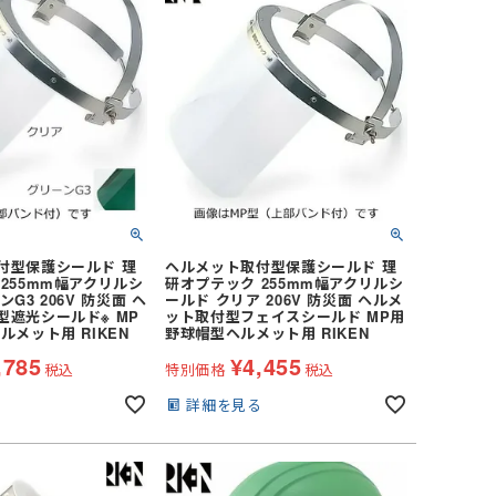
付型保護シールド 理
ヘルメット取付型保護シールド 理
255mm幅アクリルシ
研オプテック 255mm幅アクリルシ
G3 206V 防災面 ヘ
ールド クリア 206V 防災面 ヘルメ
型遮光シールド※ MP
ット取付型フェイスシールド MP用
ルメット用 RIKEN
野球帽型ヘルメット用 RIKEN
,785
¥
4,455
税込
特別価格
税込
る
詳細を見る