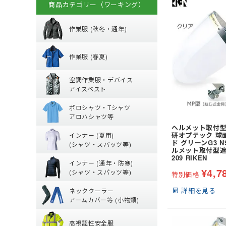
商品カテゴリー（ワーキング）
秋冬・通年作業
作業服 (秋冬・通年)
春夏作業着
(秋冬・通年) ジャ
作業服 (春夏)
(秋冬・通年) 上下
空調作業服服 (
【特集】春夏作業
空調作業服・デバイス
(秋冬・通年) つな
(春夏) パンツ・ス
アイスベスト
防寒ウェア
ポロシャツ・Tシ
空調ベスト
(春夏) デニム作業
ポロシャツ・Tシャツ
トレーナー
空調ブルゾン (長袖
鳶服
アロハシャツ等
夏用インナー
ポロシャツ (半袖)
つなぎ・サロペッ
ヘルメット取付型
ジャージ
研オプテック 球
インナー (夏用)
Tシャツ (半袖)
ファンバッテリー
ド グリーンG3 NS-
(シャツ・スパッツ等)
ルメット取付型遮光
通年・防寒イン
【特集】夏用イン
アロハシャツ
バッテリー
209 RIKEN
インナー (通年・防寒)
(夏用) 長袖シャツ
ジップアップシャツ 
ペルチェベスト・
¥
4,7
(シャツ・スパッツ等)
特別価格
ネッククーラー・
(通年) アンダーウ
(春夏) ワークシャツ
水冷服
詳細を見る
ネッククーラー
(夏用) タイツ・ス
(通年) 長袖シャツ
アームカバー等 (小物類)
丈)
高視認性安全服
【特集】熱中症対
(夏用) ソックス
(通年) タイツ・ス
高視認性安全服
アームカバー