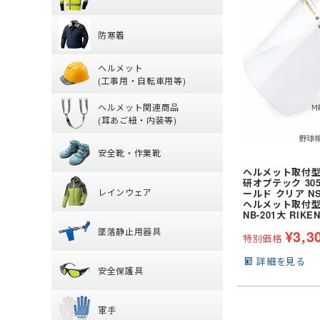
グ)
防寒着
【特集】高視認性
ヘッドキャップ
(冬用) インナー
防寒着
シャツ
タオル
ヘルメット (工
防寒ジャンパー
パンツ
帽子・キャップ
ヘルメット
防寒ベスト
ツナギ
(工事用・自転車用等)
ヘルメット関連
クリアバイザータ
防寒パンツ
腿ポケット有ズボ
ヘルメット関連商品
前方つば付き
防寒シャツ
(耳あご紐・内装等)
安全靴・作業靴
耳紐・あご紐
MPタイプ (つばな
防寒インナー
安全靴・作業靴
内装 (着装体)
軽作業帽
レインウェア
ヘルメット取付型
ハイカットタイプ
帽章
折りたたみタイプ
研オプテック 30
レインウェア
ールド クリア NS-
ローカット・短靴
防災面(フェイスシ
レディース
ヘルメット取付
保護メガネ
墜落静止用器具
つなぎ
ブーツ・半長靴・
NB-201大 RIKE
クリーンルーム用
墜落静止用器具
¥
3,3
パンツ・ズボン
サンダル
特別価格
安全保護具
熱中症対策グッズ
【特集】納期が早
ヤッケ・かぶり
ルームシューズ (室
詳細を見る
器具 (新規格対応)
安全保護具
レインシューズ
オーバーシューズ
ハーネス型 (1丁掛け
軍手
保護メガネ
レインハット
ハーネス型 (2丁掛け
軍手
安全ベスト・タス