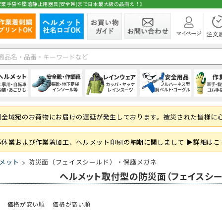
業手袋や墜落静止用器具(安全帯)まで日本最大級の品揃え！》
在庫
ト
1種)
手)
空調ブルゾン (半袖)
(秋冬・通年) パンツ・スラックス
(夏用) 長袖シャツ
シールドヘルメット
スニーカータイプ
オーバーオール・サロペット
ハーネス型 (1丁掛け 第2種)
純綿軍手
シャツ・ブラウス
空調ブルゾン (長
(秋冬・通年) 上
(夏用) タイツ・
前方つば付き
ローカット・短
パンツ・ズボン
ハーネス型 (2丁掛
混紡軍手 (コンボ
パンツ・スカー
州全域宛のお荷物にお届けの遅延が発生しております。被災された皆様に
 (ロング)
グ
フルハーネス対応
(秋冬・通年) サロペット
(夏用) ソックス
野球帽タイプ
長靴・ゴム長・レインブーツ
レインコート
ハーネス型 (ランヤード・ロープ)
滑り止め軍手 (ビニボツ)
サロンエプロン
大きいサイズ
防寒ウェア
軽作業帽
サンダル
レインシューズ
胴ベルト型 (1丁
滑り止めなし軍
帽子・キャップ
準備
履き）
ド・ロープ類)
折りたたみタイプ
インソール
上着・ジャケット
フック・パッド等付属品
13ゲージ軍手 (薄手)
和風エプロン・前掛
紙帽子
オーバーシュー
傾斜面用 (ワー
火元作業用軍手
和風小物・履物
季休業および作業着加工、ヘルメット印刷の納期に関しまして ▶詳細はこ
学童・幼児用
セーフティーブロック
スウェット・パーカー・トレーナー
大きいサイズ
親綱・関連用品 
ブルゾン・ジャ
メット
防災面（フェイスシールド）・保護メガネ
(安全ブロック)
即納
ヘルメット取付型の防災面（フェイスシー
ト
ファン
(春夏) パンツ・スラックス
(通年) 半袖シャツ
ライナー (スチロール)
幅広タイプ(4E)
通学、通勤、自転車
人造皮革手袋 (合皮)
パンツ
バッテリー
(春夏) 上下セッ
(通年) 長袖シャ
内装 (着装体)
JIS規格
現場作業・農業
背抜き手袋
オーバーオール
レーザー保護メガネ
安全ベスト・タ
まも
価格が安い順
価格が高い順
 (ロング)
型)
(春夏) サロペット
(通年) ソックス
ステッカー
耐滑性
レディース・キッズ
ゴム手袋・ビニール手袋
衛生帽子(キャップタイプ)
高視認性安全服
(通年) 長袖シャ
防災面 (フェイス
耐熱性
使い捨て手袋 (
衛生帽子(ケープ
胸章・ワッペン
腕章
保護メガネ