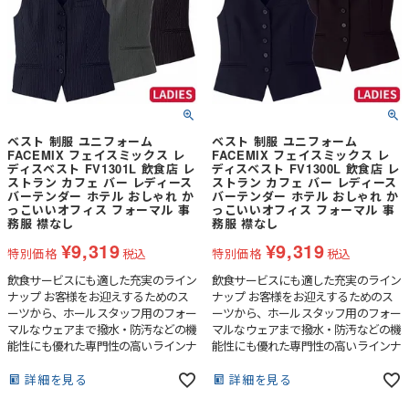
ベスト 制服 ユニフォーム
ベスト 制服 ユニフォーム
FACEMIX フェイスミックス レ
FACEMIX フェイスミックス レ
ディスベスト FV1301L 飲食店 レ
ディスベスト FV1300L 飲食店 レ
ストラン カフェ バー レディース
ストラン カフェ バー レディース
バーテンダー ホテル おしゃれ か
バーテンダー ホテル おしゃれ か
っこいいオフィス フォーマル 事
っこいいオフィス フォーマル 事
務服 襟なし
務服 襟なし
¥
9,319
¥
9,319
特別価格
税込
特別価格
税込
飲食サービスにも適した充実のライン
飲食サービスにも適した充実のライン
ナップ お客様をお迎えするためのス
ナップ お客様をお迎えするためのス
ーツから、ホールスタッフ用のフォー
ーツから、ホールスタッフ用のフォー
マルなウェアまで撥水・防汚などの機
マルなウェアまで撥水・防汚などの機
能性にも優れた専門性の高いラインナ
能性にも優れた専門性の高いラインナ
ップです。
ップです。
詳細を見る
詳細を見る