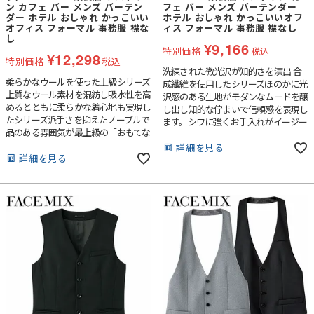
ン カフェ バー メンズ バーテン
フェ バー メンズ バーテンダー
ダー ホテル おしゃれ かっこいい
ホテル おしゃれ かっこいいオフ
オフィス フォーマル 事務服 襟な
ィス フォーマル 事務服 襟なし
し
¥
9,166
特別価格
税込
¥
12,298
特別価格
税込
洗練された微光沢が知的さを演出 合
柔らかなウールを使った上級シリーズ
成繊維を使用したシリーズほのかに光
上質なウール素材を混紡し吸水性を高
沢感のある生地がモダンなムードを醸
めるとともに柔らかな着心地も実現し
し出し知的な佇まいで信頼感を表現し
たシリーズ派手さを抑えたノーブルで
ます。シワに強くお手入れがイージー
品のある雰囲気が最上級の「おもてな
なのもポイントです。
し」を創出します。
詳細を見る
詳細を見る