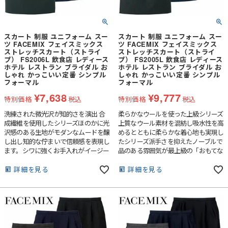
スカート 制服 ユニフォーム スー
スカート 制服 ユニフォーム スー
ツ FACEMIX フェイスミックス
ツ FACEMIX フェイスミックス
ストレッチスカート（ストライ
ストレッチスカート（ストライ
プ） FS2006L 飲食店 レディース
プ） FS2005L 飲食店 レディース
ホテル レストラン ブライダル お
ホテル レストラン ブライダル お
しゃれ かっこいい定番 シンプル
しゃれ かっこいい定番 シンプル
フォーマル
フォーマル
¥
7,638
¥
9,777
特別価格
税込
特別価格
税込
洗練された微光沢が知的さを演出 合
柔らかなウールを使った上級シリーズ
成繊維を使用したシリーズほのかに光
上質なウール素材を混紡し吸水性を高
沢感のある生地がモダンなムードを醸
めるとともに柔らかな着心地も実現し
し出し知的な佇まいで信頼感を表現し
たシリーズ派手さを抑えたノーブルで
ます。シワに強くお手入れがイージー
品のある雰囲気が最上級の「おもてな
なのもポイントです。
し」を創出します。
詳細を見る
詳細を見る