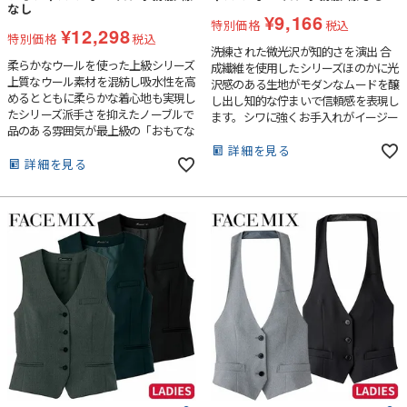
なし
¥
9,166
特別価格
税込
¥
12,298
特別価格
税込
洗練された微光沢が知的さを演出 合
柔らかなウールを使った上級シリーズ
成繊維を使用したシリーズほのかに光
上質なウール素材を混紡し吸水性を高
沢感のある生地がモダンなムードを醸
めるとともに柔らかな着心地も実現し
し出し知的な佇まいで信頼感を表現し
たシリーズ派手さを抑えたノーブルで
ます。シワに強くお手入れがイージー
品のある雰囲気が最上級の「おもてな
なのもポイントです。
し」を創出します。
詳細を見る
詳細を見る