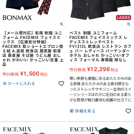
【メール便対応】和風 制服 ユニ
ベスト 制服 ユニフォーム
フォーム FACEMIX フェイスミ
FACEMIX フェイスミックス レ
ックス 【在庫処分特価】
ディスストレッチベスト
FACEMIX 和ショートエプロン替
FV1312L 飲食店 レストラン カフ
え紐 A.波紋 飲食店 居酒屋 和食
ェ バー レディース バーテンダー
店 蕎麦屋 そば屋 うどん屋 おし
ホテル おしゃれ かっこいいオフ
ゃれ かわいい かっこいい定番 上
ィス フォーマル 事務服 襟なし
品
¥
12,298
特別価格
税込
¥
1,500
特別価格
税込
寒い季節も優雅に彩るあたたかみのあ
カートに入れる
る表情 あたたかみのある素材感をも
ったストレッチサキソニー生地のスイ
ーツシリーズほのかに毛羽のある柔ら
かな質感が魅力裏地も総裏の仕立てに
なっています。
詳細を見る