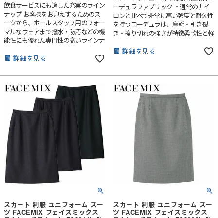
飲食サービスにも適した充実のライン
ーデュラファブリック ・通常のナイ
ナップ お客様をお迎えするためのス
ロンと比べて非常に高い強度と耐久性
ーツから、ホールスタッフ用のフォー
を持つコーデュラは、摩耗・引き裂
マルなウェアまで撥水・防汚などの機
き・擦り切れの強さが特徴柔軟性と軽
能性にも優れた専門性の高いラインナ
さも備え長時間の着用でもストレスを
ップです。
感じることのない快適な着心地を実
詳細を見る
詳細を見る
現・美しい表情と滑らかな手触りが魅
力。シャドーストライプ柄がさりげな
いおしゃれを演出します。
スカート 制服 ユニフォーム スー
スカート 制服 ユニフォーム スー
ツ FACEMIX フェイスミックス
ツ FACEMIX フェイスミックス