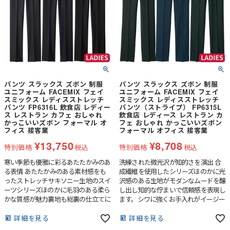
パンツ スラックス ズボン 制服
パンツ スラックス ズボン 制服
ユニフォーム FACEMIX フェイ
ユニフォーム FACEMIX フェイ
スミックス レディスストレッチ
スミックス レディスストレッチ
パンツ FP6316L 飲食店 レディー
パンツ（ストライプ） FP6315L
ス レストラン カフェ おしゃれ
飲食店 レディース レストラン カ
かっこいいズボン フォーマル オ
フェ おしゃれ かっこいいズボン
フィス 接客業
フォーマル オフィス 接客業
¥
13,750
¥
8,708
特別価格
税込
特別価格
税込
寒い季節も優雅に彩るあたたかみのあ
洗練された微光沢が知的さを演出 合
る表情 あたたかみのある素材感をも
成繊維を使用したシリーズほのかに光
ったストレッチサキソニー生地のスイ
沢感のある生地がモダンなムードを醸
ーツシリーズほのかに毛羽のある柔ら
し出し知的な佇まいで信頼感を表現し
かな質感が魅力裏地も総裏の仕立てに
ます。シワに強くお手入れがイージー
なっています。
なのもポイントです。
詳細を見る
詳細を見る