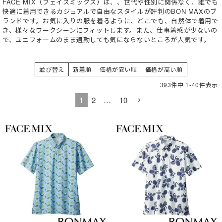
FACE MIX（フェイスミックス）は、、世代や性別に関係なく、誰でも
快適に着用できるカジュアルで自由なスタイルが評判のBON MAXのブ
ランドです。お気に入りの服を着るように、どこでも、自然体で着用で
き、様々なワークシーンにフィットします。また、仕事着感が少ないの
で、ユニフォームのまま通勤しても気にならないところが人気です。
並び替え
新着順
価格が安い順
価格が高い順
393
件中
1
-
40
件表示
1
2
…
10