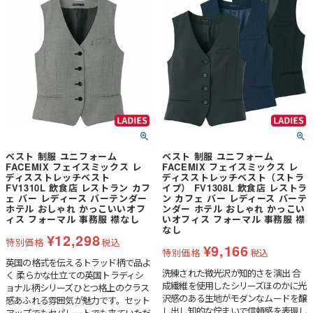
ベスト 制服 ユニフォーム
ベスト 制服 ユニフォーム
FACEMIX フェイスミックス レ
FACEMIX フェイスミックス レ
ディスストレッチベスト
ディスストレッチベスト（ストラ
FV1310L 飲食店 レストラン カフ
イプ） FV1308L 飲食店 レストラ
ェ バー レディース バーテンダー
ン カフェ バー レディース バーテ
ホテル おしゃれ かっこいいオフ
ンダー ホテル おしゃれ かっこい
ィス フォーマル 事務服 襟なし
いオフィス フォーマル 事務服 襟
なし
¥
12,298
特別価格
税込
¥
9,166
特別価格
税込
英国の格式を伝えるトラッド柄で品よ
洗練された微光沢が知的さを演出 合
く 柔らかな仕立ての英国トラディシ
成繊維を使用したシリーズほのかに光
ョナル柄シリーズひとつ格上のクラス
沢感のある生地がモダンなムードを醸
感あふれる雰囲気が魅力です。セット
し出し知的な佇まいで信頼感を表現し
アップでもセパレートでも来ていただ