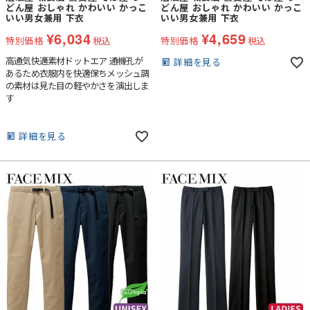
どん屋 おしゃれ かわいい かっこ
どん屋 おしゃれ かわいい かっこ
いい男女兼用 下衣
いい男女兼用 下衣
¥
6,034
¥
4,659
特別価格
税込
特別価格
税込
高通気快適素材ドットエア 通機孔が
詳細を見る
あるため衣服内を快適保ちメッシュ調
の素材は見た目の軽やかさを演出しま
す
詳細を見る