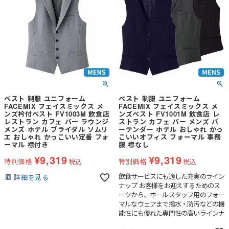
ベスト 制服 ユニフォーム
ベスト 制服 ユニフォーム
FACEMIX フェイスミックス メ
FACEMIX フェイスミックス メ
ンズ衿付ベスト FV1003M 飲食店
ンズベスト FV1001M 飲食店 レ
レストラン カフェ バー ラウンジ
ストラン カフェ バー メンズ バ
メンズ ホテル ブライダル ソムリ
ーテンダー ホテル おしゃれ かっ
エ おしゃれ かっこいい定番 フォ
こいいオフィス フォーマル 事務
ーマル 襟付き
服 襟なし
¥
9,319
¥
9,319
特別価格
税込
特別価格
税込
飲食サービスにも適した充実のライン
詳細を見る
ナップ お客様をお迎えするためのス
ーツから、ホールスタッフ用のフォー
マルなウェアまで撥水・防汚などの機
能性にも優れた専門性の高いラインナ
ップです。