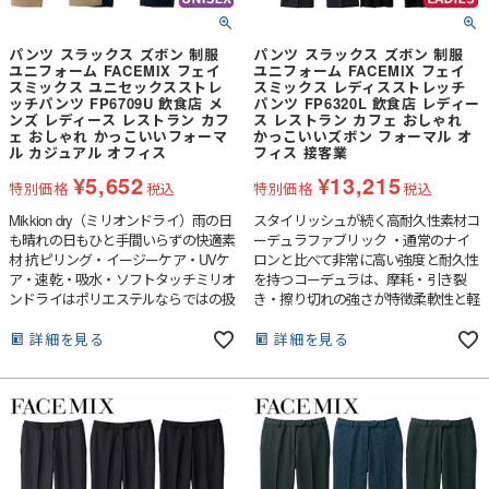
パンツ スラックス ズボン 制服
パンツ スラックス ズボン 制服
ユニフォーム FACEMIX フェイ
ユニフォーム FACEMIX フェイ
スミックス ユニセックスストレ
スミックス レディスストレッチ
ッチパンツ FP6709U 飲食店 メ
パンツ FP6320L 飲食店 レディー
ンズ レディース レストラン カフ
ス レストラン カフェ おしゃれ
ェ おしゃれ かっこいいフォーマ
かっこいいズボン フォーマル オ
ル カジュアル オフィス
フィス 接客業
¥
5,652
¥
13,215
特別価格
税込
特別価格
税込
Mikkion dry（ミリオンドライ）雨の日
スタイリッシュが続く高耐久性素材コ
も晴れの日もひと手間いらずの快適素
ーデュラファブリック ・通常のナイ
材 抗ピリング・イージーケア・UVケ
ロンと比べて非常に高い強度と耐久性
ア・速乾・吸水・ソフトタッチミリオ
を持つコーデュラは、摩耗・引き裂
ンドライはポリエステルならではの扱
き・擦り切れの強さが特徴柔軟性と軽
いやすさ・耐久性と、コットンのよう
さも備え長時間の着用でもストレスを
なナチュラルな質感を兼ね備えた高機
感じることのない快適な着心地を実
詳細を見る
詳細を見る
能素材使い勝手と風合いの良さが求め
現・美しい表情と滑らかな手触りが魅
られるカジュアルユニフォームなどに
力。シャドーストライプ柄がさりげな
最適です。
いおしゃれを演出します。