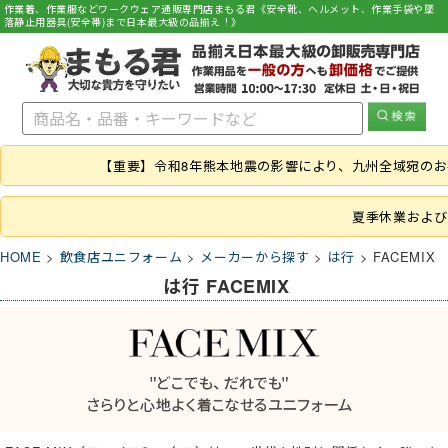
作業着、作業服などワークウェア通販専門店まもる君《安全靴、ヘルメット、作業手袋や墜
落静止用器具(安全帯)まで日本最大級の品揃え！》
【重要】令和8年熊本地震の影響により、九州全域宛の
夏季休業および
HOME
飲食店ユニフォーム
メーカーから探す
は行
FACEMIX
は行 FACEMIX