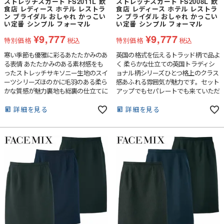
ストレッチスカート FS2011L 飲
ストレッチスカート FS2008L 飲
食店 レディース ホテル レストラ
食店 レディース ホテル レストラ
ン ブライダル おしゃれ かっこい
ン ブライダル おしゃれ かっこい
い定番 シンプル フォーマル
い定番 シンプル フォーマル
¥
9,777
¥
9,777
特別価格
税込
特別価格
税込
寒い季節も優雅に彩るあたたかみのあ
英国の格式を伝えるトラッド柄で品よ
る表情 あたたかみのある素材感をも
く 柔らかな仕立ての英国トラディシ
ったストレッチサキソニー生地のスイ
ョナル柄シリーズひとつ格上のクラス
ーツシリーズほのかに毛羽のある柔ら
感あふれる雰囲気が魅力です。セット
かな質感が魅力裏地も総裏の仕立てに
アップでもセパレートでも来ていただ
なっています。
けます。
詳細を見る
詳細を見る