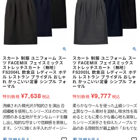
スカート 制服 ユニフォーム スー
スカート 制服 ユニフォーム スー
ツ FACEMIX フェイスミックス
ツ FACEMIX フェイスミックス
ストレッチスカート（無地）
ストレッチスカート（無地）
FS2004L 飲食店 レディース ホテ
FS2003L 飲食店 レディース ホテ
ル レストラン ブライダル おしゃ
ル レストラン ブライダル おしゃ
れ かっこいい定番 シンプル フォ
れ かっこいい定番 シンプル フォ
ーマル
ーマル
¥
7,638
¥
9,777
特別価格
税込
特別価格
税込
洗練された微光沢が知的さを演出 合
柔らかなウールを使った上級シリーズ
成繊維を使用したシリーズほのかに光
上質なウール素材を混紡し吸水性を高
沢感のある生地がモダンなムードを醸
めるとともに柔らかな着心地も実現し
し出し知的な佇まいで信頼感を表現し
たシリーズ派手さを抑えたノーブルで
ます。シワに強くお手入れがイージー
品のある雰囲気が最上級の「おもてな
なのもポイントです。
し」を創出します。
詳細を見る
詳細を見る