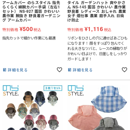
アームカバー のらスタイル 指先
タイル ガーデンハット 爽やかさ
らくらく綿腕カバー手袋（左右1
ん NS-145 園芸 かわいい 農作業
セット） NS-927 園芸 かわいい
野良着 レディース おしゃれ 農業
農作業 腕抜き 野良着ガーデニン
女子 畑仕事 農業 庭手入れ 日焼
グ アームカバー
け防止
¥
500
¥
1,116
特別価格
税込
特別価格
税込
指先カットで細かい作業にも最適
リボンをひさしの穴に通せばあごひも
になります！ 顔をすっぽり包んでく
れる大きなツバと、レースの縁取りが
かわいい日よけで、日差しをしっかり
ガードします！
詳細を見る
詳細を見る