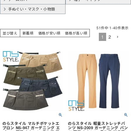
手ぬぐい・マスク・小物類
51
件中
1
-
40
件表示
並び替え
新着順
価格が安い順
価格が高い順
1
2
のらスタイル マルチポケットエ
のらスタイル 軽量ストレッチパ
プロン NS-947 ガーデニング エ
ンツ NS-2009 ガーデニング パン