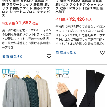
プロン 園芸 かわいい 農作業 花
ツ 園芸 かわいい 農作業 野良着
屋 フラワーショップ 野良着 庭い
庭いじり アウトドア ウォーキン
じり 多機能ポケット 腰巻きエプ
グ 散歩 UVカット 日焼け防止 撥
ロン ショートエプロン キャンバ
水加工
ス
¥
2,426
特別価格
税込
¥
1,552
特別価格
税込
全方向に伸びる軽くて丈夫なナイロン
長時間の着け心地にこだわり ・計6つ
パンツ ・屈んでもきつくない・4方向
の便利な多機能ポケット付き・ウエス
ストレッチでおしりも膝も楽々・ウエ
トが腰にフィットし手放せない快適
ストはゴムと内紐でサイズ調整可能・
さ・蚊取り線香を引っ掛ける多用途ル
ペットボトルが余裕で入る大容量ポケ
ープ付き
ットが左右に・撥水加工しているので
水撥ねや土埃がつきにくい
詳細を見る
詳細を見る