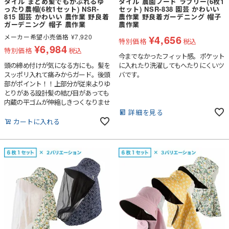
タイル まとめ髪でもかぶれるゆ
タイル 農園フード ラブリー(6枚1
ったり農帽(6枚1セット) NSR-
セット) NSR-838 園芸 かわいい
815 園芸 かわいい 農作業 野良着
農作業 野良着ガーデニング 帽子
ガーデニング 帽子 農作業
農作業
メーカー希望小売価格
¥
7,920
¥
4,656
特別価格
税込
¥
6,984
特別価格
税込
今までなかったフィット感。ポケット
頭の締め付けが気になる方にも。髪を
に入れたり洗濯してもへたりにくいツ
スッポリ入れて痛みからガード。後頭
バです。
部がポイント！！上部分が従来よりゆ
とりがある設計髪の結び目があっても
内蔵の平ゴムが伸縮しきつくなりませ
ん。
詳細を見る
カートに入れる