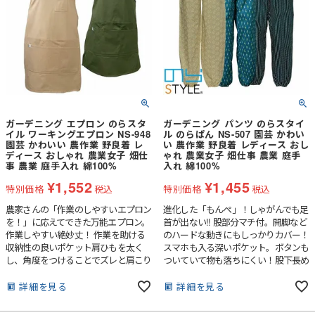
ガーデニング エプロン のらスタ
ガーデニング パンツ のらスタイ
イル ワーキングエプロン NS-948
ル のらぱん NS-507 園芸 かわい
園芸 かわいい 農作業 野良着 レ
い 農作業 野良着 レディース おし
ディース おしゃれ 農業女子 畑仕
ゃれ 農業女子 畑仕事 農業 庭手
事 農業 庭手入れ 綿100%
入れ 綿100%
¥
1,552
¥
1,455
特別価格
税込
特別価格
税込
農家さんの「作業のしやすいエプロン
進化した「もんぺ」！しゃがんでも足
を！」に応えてできた万能エプロン。
首が出ない!! 股部分マチ付。開脚など
作業しやすい絶妙丈！ 作業を助ける
のハードな動きにもしっかりカバー！
収納性の良いポケット肩ひもを太く
スマホも入る深いポケット。ボタンも
し、角度をつけることでズレと肩こり
ついていて物も落ちにくい！股下長め
を軽減肩ひもの裏側はすべり止め付き
で裾ゴムだから裾がずり上がりにく
でズレにくい
く、しゃがんでも足首が出ない！
詳細を見る
詳細を見る