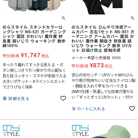
のらスタイル スタンドカラーロ
のらスタイル ひんやり冷感アー
ングシャツ NS-521 ガーデニング
ムカバー 左右1セット NS-931 ガ
シャツ 園芸 かわいい 農作業 野
ーデニング アームカバー 園芸 か
良着 庭いじり ウォーキング 散歩
わいい 農作業 腕抜き 野良着 庭
綿100％
いじり ウォーキング 散歩 UVカ
ット 日焼け防止 接触冷感
¥
1,747
特別価格
税込
メーカー希望小売価格
¥
990
¥
873
ゆったり着れてすっきる見える ・ボ
特別価格
税込
タン隠しつきで引っ掛かりの心配なく
安心の50センチ・UVカット99％ひん
見た目スッキリ・スマホが余裕で入る
やり感が気持ちいい丈夫なナイロン製
大きいポケット・Aラインシルエット
・親指を入れて甲をカバーできる
でさりげなく体系
2WAY仕様・洗濯しても効果が落ちな
い「ずっとずっとUVカット」・付け
詳細を見る
心地ひんやりの接触冷感素材
カートに入れる