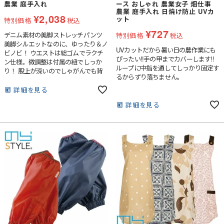
農業 庭手入れ
ース おしゃれ 農業女子 畑仕事
農業 庭手入れ 日焼け防止 UVカ
¥
2,038
ット
特別価格
税込
¥
727
デニム素材の美脚ストレッチパンツ
特別価格
税込
美脚シルエットなのに、ゆったり＆ノ
UVカットだから暑い日の農作業にも
ビノビ！ ウエストは総ゴムでラクチ
ぴったい!!手の甲までカバーします!!
ン仕様。微調整は付属の紐でしっか
ループに中指を通してしっかり固定す
り！ 股上が深いのでしゃがんでも背
るからずり落ちません。
中が出にくい。農家さんの声に応えた
「面付きファスナーポケット」１．も
詳細を見る
うスマホを落とさない！２．しゃがん
詳細を見る
でも邪魔にならないポケット位置！