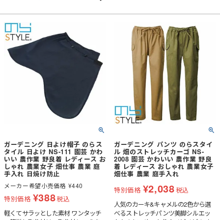
ガーデニング 日よけ帽子 のらス
ガーデニング パンツ のらスタイ
タイル 日よけ NS-111 園芸 かわ
ル 畑のストレッチカーゴ NS-
いい 農作業 野良着 レディース お
2008 園芸 かわいい 農作業 野良
しゃれ 農業女子 畑仕事 農業 庭
着 レディース おしゃれ 農業女子
手入れ 日焼け防止
畑仕事 農業 庭手入れ
メーカー希望小売価格
¥
440
¥
2,038
特別価格
税込
¥
388
特別価格
税込
人気のカーキ&キャメルの2色から選
軽くてサラッとした素材 ワンタッチ
べるストレッチパンツ美脚シルエッ