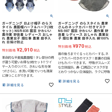
ガーデニング 日よけ帽子 のらス
ガーデニング のらスタイル 農家
タイル 農園帽ハーフ＆ハーフ(3枚
さんのネックカバー付きマスク
セット) NSR-835 園芸 かわいい
NS-987 園芸 かわいい 農作業 野
農作業 野良着 レディース おしゃ
良着 レディース おしゃれ 農業女
れ 農業女子 畑仕事 農業 庭手入
子 畑仕事 農業 庭手入れ 綿100%
れ 日焼け防止
¥
970
特別価格
税込
¥
2,910
特別価格
税込
首の後ろまでぐるっとカバーする､ネ
革命的な半麦風農園帽！タレ部分の柄
ックカバー付きのマスク！首裏の日焼
が違う可愛いお得な3枚セット!! ワイ
けもカバーできます。 呼吸がスムーズ
ヤー入りのツバで、きれいな形を保
な立体設計。鼻･口周辺にマスクがま
つ!!さらに、水洗い可能でいつも清潔
とわりつかない立体設計。ラクに呼吸
に保つことができます。
できます。
詳細を見る
詳細を見る