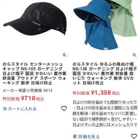
のらスタイル センターメッシュ
のらスタイル ゆるふわ風ぬけ帽
キャップ NS-165 ガーデニング
NS-138 ガーデニング 日よけ帽子
日よけ帽子 園芸 かわいい 農作業
園芸 かわいい 農作業 野良着 庭
野良着 アウトドア スポーツ ウォ
いじり ウォーキング 散歩 UVカ
ーキング 散歩 日焼け防止
ット 日焼け防止
メーカー希望小売価格
¥
814
¥
1,358
特別価格
税込
¥
718
特別価格
税込
日よけの前を留めても顔周りゆったり
・日よけの前を留めると窮屈になる問
カートに入れる
題を解消・前を留めてもツバに影響し
ない設計で視界良好＋息がしやすい・
日よけタレの上側にはメッシュ入りで
通気性アップ・後頭部にはベンチレー
ション（通気口）つきでムレ対策もば
詳細を見る