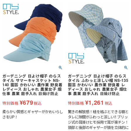
ガーデニング 日よけ帽子 のらス
ガーデニング 日よけ帽子 のらス
タイル サマーキャスケット NS-
タイル ふわっと涼しい帽 NS-135
140 園芸 かわいい 農作業 野良着
園芸 かわいい 農作業 野良着 レ
レディース おしゃれ 農業女子 畑
ディース おしゃれ 農業女子 畑仕
仕事 農業 庭手入れ 日焼け防止
事 農業 庭手入れ 日焼け防止
¥
679
¥
1,261
特別価格
税込
特別価格
税込
柔らかい質感とギャザーがかわいらし
驚きの解放感！紐を結ぶとできる顎と
さをUP！
タレに隙間がふわっと涼しい!! ブリッ
ジ式の耳掛けヒモ採用で耳が楽チン！
頭部と後部のギャザーが頭を立体的に