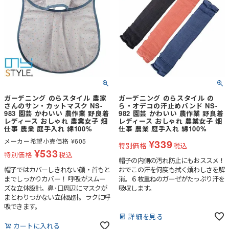
ガーデニング のらスタイル 農家
ガーデニング のらスタイル の
さんのサン・カットマスク NS-
ら・オデコの汗止めバンド NS-
983 園芸 かわいい 農作業 野良着
982 園芸 かわいい 農作業 野良着
レディース おしゃれ 農業女子 畑
レディース おしゃれ 農業女子 畑
仕事 農業 庭手入れ 綿100%
仕事 農業 庭手入れ 綿100%
メーカー希望小売価格
¥
605
¥
339
特別価格
税込
¥
533
特別価格
税込
帽子の内側の汚れ防止にもおススメ！
帽子ではカバーしきれない顔・首もと
おでこの汗を何度も拭く煩わしさを解
までしっかりカバー！ 呼吸がスムー
消。６枚重ねのガーゼがたっぷり汗を
ズな立体設計。鼻･口周辺にマスクが
吸収します。
まとわりつかない立体設計。ラクに呼
吸できます。
詳細を見る
カートに入れる