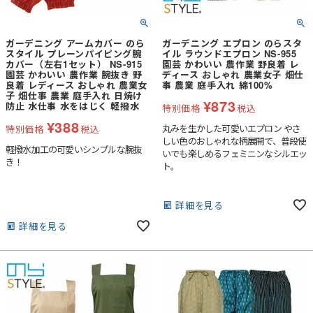
ガーデニング アームカバー のら
ガーデニング エプロン のらスタ
スタイル プレーンパイピング腕
イル ラウンドエプロン NS-955
カバー（左右1セット） NS-915
園芸 かわいい 農作業 野良着 レ
園芸 かわいい 農作業 腕抜き 野
ディース おしゃれ 農業女子 畑仕
良着 レディース おしゃれ 農業女
事 農業 庭手入れ 綿100%
子 畑仕事 農業 庭手入れ 日焼け
¥
873
防止 水仕事 水をはじく 軽撥水
特別価格
税込
¥
388
丸みを生かした可愛いエプロン やさ
特別価格
税込
しい色のおしゃれな柄展開で、普段使
軽撥水加工の可愛いシンプルな腕抜
いでも楽しめるフェミニンなシルエッ
き！
ト。
詳細を見る
詳細を見る