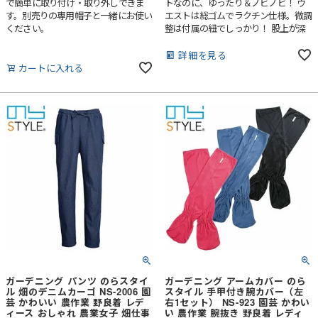
で簡単に取り付け・取り外しできま
トなのに、ゆったり＆ノビノビ！ ウ
す。別売りの専用帽子と一緒にお使い
エストは総ゴムでラクチン仕様。微調
ください。
整は付属の紐でしっかり！ 股上が深
いのでしゃがんでも背中が出にくい。
農家さんの声に応えた「面付きファス
詳細を見る
ナーポケット」１．もうスマホを落と
カートに入れる
さない！２．しゃがんでも邪魔になら
ないポケット位置！
ガーデニング パンツ のらスタイ
ガーデニング アームカバー のら
ル 畑のデニムカーゴ NS-2006 園
スタイル 手甲付き腕カバー（左
芸 かわいい 農作業 野良着 レデ
右1セット） NS-923 園芸 かわい
ィース おしゃれ 農業女子 畑仕事
い 農作業 腕抜き 野良着 レディ