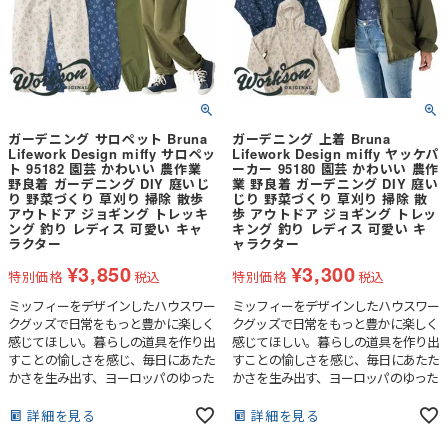
ガーデニング サロペット Bruna
ガーデニング 上着 Bruna
Lifework Design miffy サロペッ
Lifework Design miffy ヤッケパ
ト 95182 園芸 かわいい 農作業
ーカー 95180 園芸 かわいい 農作
野良着 ガーデニング DIY 庭いじ
業 野良着 ガーデニング DIY 庭い
り 野菜づくり 草刈り 掃除 散歩
じり 野菜づくり 草刈り 掃除 散
アウトドア ジョギング トレッキ
歩 アウトドア ジョギング トレッ
ング 釣り レディス 可愛い キャ
キング 釣り レディス 可愛い キ
ラクター
ャラクター
¥
3,850
¥
3,300
特別価格
税込
特別価格
税込
ミッフィーをデザインしたハウスワー
ミッフィーをデザインしたハウスワー
クグッズで日常をもっと豊かに楽しく
クグッズで日常をもっと豊かに楽しく
感じてほしい。暮らしの道具を作り出
感じてほしい。暮らしの道具を作り出
すことの愉しさを感じ、毎日にあたた
すことの愉しさを感じ、毎日にあたた
かさを生み出す、ヨーロッパのゆった
かさを生み出す、ヨーロッパのゆった
りのびのびとしたライフスタイルや暮
りのびのびとしたライフスタイルや暮
らしをイメージしたシリーズです。
らしをイメージしたシリーズです。
詳細を見る
詳細を見る
普段のガーデニングや農作業はもちろ
普段のガーデニングや農作業はもちろ