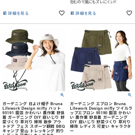
包むので風にもズレにくい!!
詳細を見る
詳細を見る
ガーデニング 日よけ帽子 Bruna
ガーデニング エプロン Bruna
Lifework Design miffy ハット
Lifework Design miffy ツイルラ
95191 園芸 かわいい 農作業 野良
ップエプロン 95190 園芸 かわい
着 ガーデニング DIY 庭いじり 野
い 農作業 野良着 ガーデニング
菜づくり 草刈り 掃除 散歩 アウ
DIY 庭いじり 野菜づくり 草刈り
トドア フェス スポーツ観戦 BBQ
掃除 レディス 可愛い キャラクタ
キャンプ 登山 トレッキング 釣り
ー