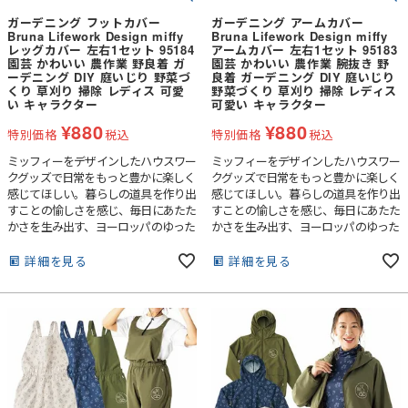
ガーデニング フットカバー
ガーデニング アームカバー
Bruna Lifework Design miffy
Bruna Lifework Design miffy
レッグカバー 左右1セット 95184
アームカバー 左右1セット 95183
園芸 かわいい 農作業 野良着 ガ
園芸 かわいい 農作業 腕抜き 野
ーデニング DIY 庭いじり 野菜づ
良着 ガーデニング DIY 庭いじり
くり 草刈り 掃除 レディス 可愛
野菜づくり 草刈り 掃除 レディス
い キャラクター
可愛い キャラクター
¥
880
¥
880
特別価格
税込
特別価格
税込
ミッフィーをデザインしたハウスワー
ミッフィーをデザインしたハウスワー
クグッズで日常をもっと豊かに楽しく
クグッズで日常をもっと豊かに楽しく
感じてほしい。暮らしの道具を作り出
感じてほしい。暮らしの道具を作り出
すことの愉しさを感じ、毎日にあたた
すことの愉しさを感じ、毎日にあたた
かさを生み出す、ヨーロッパのゆった
かさを生み出す、ヨーロッパのゆった
りのびのびとしたライフスタイルや暮
りのびのびとしたライフスタイルや暮
らしをイメージしたシリーズです。
らしをイメージしたシリーズです。
詳細を見る
詳細を見る
普段のガーデニングや農作業はもちろ
普段のガーデニングや農作業はもちろ
ん、お掃除、DIYなど汚れたくない時
ん、お掃除、DIYなど汚れたくない時
に、1枚あるととっても便利。ミッフ
に、1枚あるととっても便利。ミッフ
ィーのプリントがとても可愛くって気
ィーのプリントがとても可愛くって気
持ちがあがるレッグカバーです。■水
持ちがあがるアームカバーです。■水
をはじく撥水加工、紫外線を防ぐUV
をはじく撥水加工、紫外線を防ぐUV
カット加工が施されています。■ずれ
カット加工が施されています。■袖2段
上がりを防ぐ裾ゴムつき
ゴムでずれ落ちにくいです。