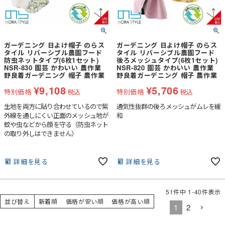
ガーデニング 日よけ帽子 のらス
ガーデニング 日よけ帽子 のらス
タイル リバーシブル農園フード
タイル リバーシブル農園フード
防虫ネットタイプ(6枚1セット)
後ろメッシュタイプ(6枚1セット)
NSR-830 園芸 かわいい 農作業
NSR-820 園芸 かわいい 農作業
野良着ガーデニング 帽子 農作業
野良着ガーデニング 帽子 農作業
¥
9,108
¥
5,706
特別価格
税込
特別価格
税込
生地を両方に貼り合わせているので紫
通気性抜群の後ろメッシュがムレを緩
外線を通しにくい正面のメッシュ地が
和
蚊や虫などから顔を守る（防虫ネット
の取り外しはできません）
詳細を見る
詳細を見る
51
件中
1
-
40
件表示
並び替え
新着順
価格が安い順
価格が高い順
1
2