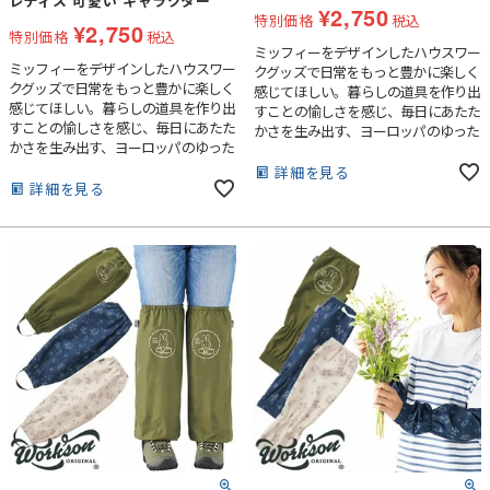
レディス 可愛い キャラクター
¥
2,750
特別価格
税込
¥
2,750
特別価格
税込
ミッフィーをデザインしたハウスワー
ミッフィーをデザインしたハウスワー
クグッズで日常をもっと豊かに楽しく
クグッズで日常をもっと豊かに楽しく
感じてほしい。暮らしの道具を作り出
感じてほしい。暮らしの道具を作り出
すことの愉しさを感じ、毎日にあたた
すことの愉しさを感じ、毎日にあたた
かさを生み出す、ヨーロッパのゆった
かさを生み出す、ヨーロッパのゆった
りのびのびとしたライフスタイルや暮
りのびのびとしたライフスタイルや暮
らしをイメージしたシリーズです。
詳細を見る
らしをイメージしたシリーズです。
詳細を見る
普段のガーデニングや農作業はもちろ
普段のガーデニングや農作業はもちろ
ん、お掃除、DIYなど汚れたくない時
ん、DIY、アウトドア、スポーツ、お
に、1枚あるととっても便利。ミッフ
出かけの際にも快適に過ごすことがで
ィーのプリントがとても可愛くって気
きます。ミッフィーのプリントがとて
持ちがあがるラップエプロンです。■
も可愛くって気持ちがあがるハットで
腰に巻くラップタイプのエプロンで
す。■水をはじく撥水加工、紫外線を
す。■水をはじく撥水加工が施されて
防ぐUVカット加工が施されていま
います。
す。■蒸れ防止のベンチレーション
+メッシュ付き■ストッパー＆スピン
ドルで頭廻りの調整が可能■あごひも
は取り外し可能