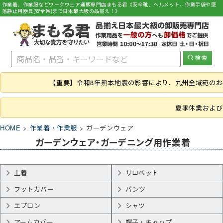
作業着、作業服などワークウェア通販専門店まもる君《安全靴、ヘルメット、作業手袋や墜
落静止用器具(安全帯)まで日本最大級の品揃え！》
【重要】令和8年熊本地震の影響により、九州全域宛の
夏季休業および
HOME
作業着・作業服
ガーデンウェア
ガーデンウェア・ガーデニング用作業着
上着
サロペット
フットカバー
パンツ
エプロン
シャツ
アームカバー
帽子・キャップ