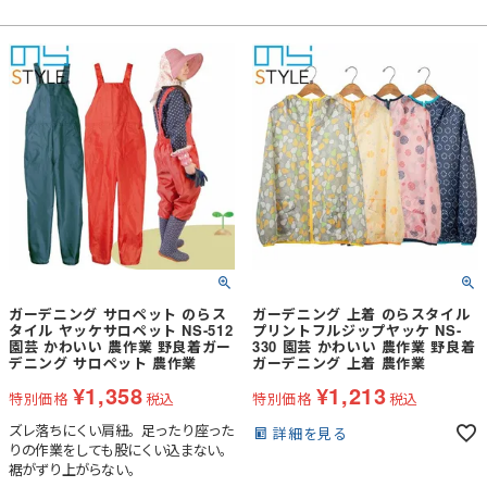
っちり・メッシュの上には後ろツバが
あり日差しも安心
ガーデニング サロペット のらス
ガーデニング 上着 のらスタイル
タイル ヤッケサロペット NS-512
プリントフルジップヤッケ NS-
園芸 かわいい 農作業 野良着ガー
330 園芸 かわいい 農作業 野良着
デニング サロペット 農作業
ガーデニング 上着 農作業
¥
1,358
¥
1,213
特別価格
税込
特別価格
税込
ズレ落ちにくい肩紐。足ったり座った
詳細を見る
りの作業をしても股にくい込まない。
裾がずり上がらない。