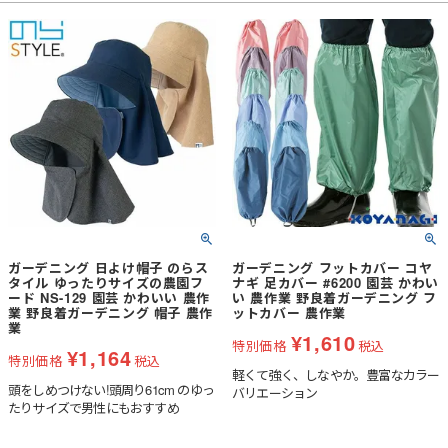
ん、お掃除、DIYなど汚れたくない時
ん、お掃除、DIYなど汚れたくない時
に、1枚あるととっても便利。ミッフ
に、1枚あるととっても便利。ミッフ
ィーのプリントがとても可愛くって気
ィーのプリントがとても可愛くって気
持ちがあがるサロペットです。■水を
持ちがあがるヤッケです。■☆左右腰
はじく撥水加工、紫外線を防ぐUVカ
部にポケット付き■水をはじく撥水加
ット加工が施されています。■片紐と
工、紫外線を防ぐUVカット加工が施
ウエストがゴムなので着脱がしやすい
されています。
です。
ガーデニング 日よけ帽子 のらス
ガーデニング フットカバー コヤ
タイル ゆったりサイズの農園フ
ナギ 足カバー #6200 園芸 かわい
ード NS-129 園芸 かわいい 農作
い 農作業 野良着ガーデニング フ
業 野良着ガーデニング 帽子 農作
ットカバー 農作業
業
¥
1,610
特別価格
税込
¥
1,164
特別価格
税込
軽くて強く、しなやか。豊富なカラー
頭をしめつけない!頭周り61cm のゆっ
バリエーション
たりサイズで男性にもおすすめ