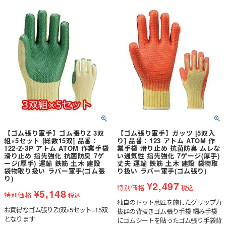
【ゴム張り軍手】ゴム張りZ 3双
【ゴム張り軍手】ガッツ [5双入
組×5セット [総数15双] 品番：
り] 品番：123 アトム ATOM 作
122-Z-3P アトム ATOM 作業手袋
業手袋 滑り止め 抗菌防臭 ムレな
滑り止め 指先強化 抗菌防臭 7ゲ
い通気性 指先強化 7ゲージ(厚手)
ージ(厚手) 運輸 鉄筋 土木 建設
丈夫 運輸 鉄筋 土木 建設 袋物取
袋物取り扱い ラバー軍手(ゴム張
り扱い ラバー軍手(ゴム張り)
り)
¥
2,497
特別価格
税込
¥
5,148
特別価格
税込
独自のドット意匠を施したグリップ力
お買得なゴム張りZ3双×5セット=15双
抜群の背抜きゴム張り手袋 編み手袋
となります
にゴムシートを貼ったゴム張り手袋背