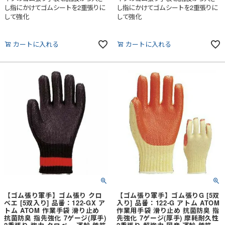
し指にかけてゴムシートを2重張りに
し指にかけてゴムシートを2重張りに
して強化
して強化
カートに入れる
カートに入れる
【ゴム張り軍手】ゴム張り クロ
【ゴム張り軍手】ゴム張りG [5双
ベエ [5双入り] 品番：122-GX ア
入り] 品番：122-G アトム ATOM
トム ATOM 作業手袋 滑り止め
作業用手袋 滑り止め 抗菌防臭 指
抗菌防臭 指先強化 7ゲージ(厚手)
先強化 7ゲージ(厚手) 摩耗耐久性