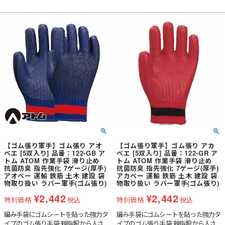
【ゴム張り軍手】ゴム張り アオ
【ゴム張り軍手】ゴム張り アカ
ベエ [5双入り] 品番：122-GB ア
ベエ [5双入り] 品番：122-GR ア
トム ATOM 作業手袋 滑り止め
トム ATOM 作業手袋 滑り止め
抗菌防臭 指先強化 7ゲージ(厚手)
抗菌防臭 指先強化 7ゲージ(厚手)
アオベー 運輸 鉄筋 土木 建設 袋
アカベー 運輸 鉄筋 土木 建設 袋
物取り扱い ラバー軍手(ゴム張り)
物取り扱い ラバー軍手(ゴム張り)
¥
2,442
¥
2,442
特別価格
税込
特別価格
税込
編み手袋にゴムシートを貼った強力タ
編み手袋にゴムシートを貼った強力タ
イプのゴム張り手袋 親指股から人さ
イプのゴム張り手袋 親指股から人さ