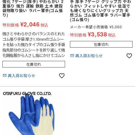
強化 7ゲージ(厚手) やわらかい 2
手 厚手 7ゲージ グリップ力 やわ
重張り 強力 運輸 鉄筋 土木 建設
らかい フィットしやすい 低温で
袋物取り扱い ラバー軍手(ゴム張
も硬くなりにくいグリップ力 天
り)
然ゴム ゴム張り軍手 ラバー軍手
(ゴム張り)
¥
2,046
特別価格
税込
メーカー希望小売価格
¥
5,060
¥
3,538
強さとやわらかさのバランスのとれた
特別価格
税込
ゴム張り手袋 厚さ1.10mmのゴムシー
トを貼った強力タイプのゴム張り手袋
在庫切れ
指先部分のゴムシートを折り返して強
化親指股から人さし指にかけてゴムシ
再入荷お知らせ
ートを2重張りにして強化
在庫切れ
再入荷お知らせ