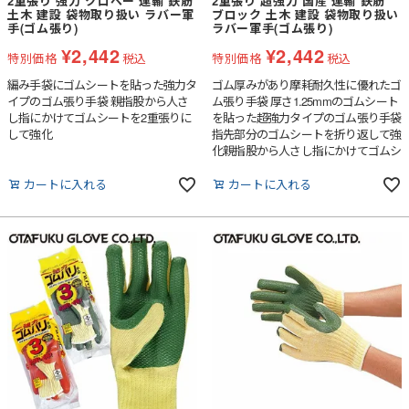
2重張り 強力 クロベー 運輸 鉄筋
2重張り 超強力 国産 運輸 鉄筋
土木 建設 袋物取り扱い ラバー軍
ブロック 土木 建設 袋物取り扱い
手(ゴム張り)
ラバー軍手(ゴム張り)
¥
2,442
¥
2,442
特別価格
税込
特別価格
税込
編み手袋にゴムシートを貼った強力タ
ゴム厚みがあり摩耗耐久性に優れたゴ
イプのゴム張り手袋 親指股から人さ
ム張り手袋 厚さ1.25mmのゴムシート
し指にかけてゴムシートを2重張りに
を貼った超強力タイプのゴム張り手袋
して強化
指先部分のゴムシートを折り返して強
化親指股から人さし指にかけてゴムシ
ートを2重張りにして強化
カートに入れる
カートに入れる