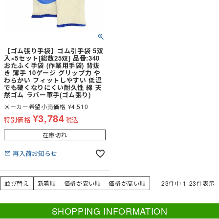
【ゴム張り手袋】ゴム引手袋 5双
入×5セット[総数25双] 品番:340
おたふく手袋 (作業用手袋) 背抜
き 薄手 10ゲージ グリップ力 や
わらかい フィットしやすい 低温
でも硬くなりにくい耐久性 綿 天
然ゴム ラバー軍手(ゴム張り)
メーカー希望小売価格
¥
4,510
¥
3,784
特別価格
税込
在庫切れ
再入荷お知らせ
並び替え
新着順
価格が安い順
価格が高い順
23
件中
1
-
23
件表示
SHOPPING INFORMATION