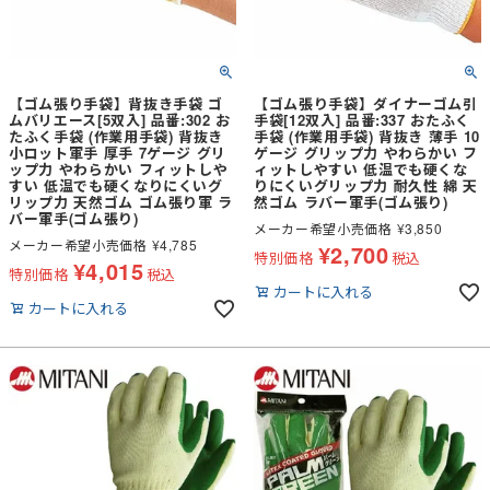
【ゴム張り手袋】背抜き手袋 ゴ
【ゴム張り手袋】ダイナーゴム引
ムバリエース[5双入] 品番:302 お
手袋[12双入] 品番:337 おたふく
たふく手袋 (作業用手袋) 背抜き
手袋 (作業用手袋) 背抜き 薄手 10
小ロット軍手 厚手 7ゲージ グリ
ゲージ グリップ力 やわらかい フ
ップ力 やわらかい フィットしや
ィットしやすい 低温でも硬くな
すい 低温でも硬くなりにくいグ
りにくいグリップ力 耐久性 綿 天
リップ力 天然ゴム ゴム張り軍 ラ
然ゴム ラバー軍手(ゴム張り)
バー軍手(ゴム張り)
メーカー希望小売価格
¥
3,850
メーカー希望小売価格
¥
4,785
¥
2,700
特別価格
税込
¥
4,015
特別価格
税込
カートに入れる
カートに入れる