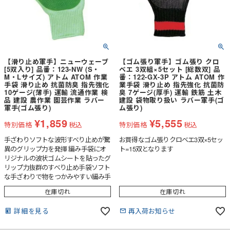
【滑り止め軍手】ニューウェーブ
【ゴム張り軍手】ゴム張り クロ
[5双入り] 品番：123-NW (S・
ベエ 3双組×5セット [総数双] 品
M・Lサイズ) アトム ATOM 作業
番：122-GX-3P アトム ATOM 作
手袋 滑り止め 抗菌防臭 指先強化
業手袋 滑り止め 指先強化 抗菌防
10ゲージ(薄手) 運輸 流通作業 検
臭 7ゲージ(厚手) 運輸 鉄筋 土木
品 建設 農作業 園芸作業 ラバー
建設 袋物取り扱い ラバー軍手(ゴ
軍手(ゴム張り)
ム張り)
¥
1,859
¥
5,555
特別価格
税込
特別価格
税込
手ざわりソフトな波形すべり止めが驚
お買得なゴム張りクロベエ3双×5セッ
異のグリップ力を発揮 編み手袋にオ
ト=15双となります
リジナルの波状ゴムシートを貼ったグ
リップ力抜群のすべり止め手袋ソフト
な手ざわりで物をつかみやすい編み手
袋の指先部分を強化しているので破れ
在庫切れ
在庫切れ
にくい天然ゴムのすべり止めなので摩
耗に強く、耐久性が抜群
詳細を見る
再入荷お知らせ