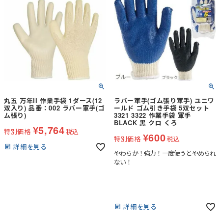
丸五 万年II 作業手袋 1ダース(12
ラバー軍手(ゴム張り軍手) ユニワ
双入り) 品番：002 ラバー軍手(ゴ
ールド ゴム引き手袋 5双セット
ム張り)
3321 3322 作業手袋 軍手
BLACK 黒 クロ くろ
¥
5,764
特別価格
税込
¥
600
特別価格
税込
詳細を見る
やわらか！強力！一度使うとやめられ
ない！
詳細を見る