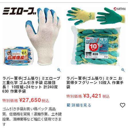
ラバー軍手(ゴム張り) ミエローブ
ラバー軍手(ゴム張り) ミタニ お
三重化学 ゴム引き手袋 応援団
買得タフグリーン 10双入 作業手
長！ 10双組×24セット 計240双
袋
630 作業手袋
¥
3,421
特別価格
税込
¥
27,650
特別価格
税込
詳細を見る
ゴム引き手袋お買い得パック 高品
質、低価格を実現！運搬作業、土木建
設業、清掃業等など幅広く使用できま
す