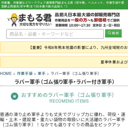
作業着、作業服などワークウェア通販専門店まもる君《安全靴、ヘルメット、作業手袋や墜
落静止用器具(安全帯)まで日本最大級の品揃え！》
【重要】令和8年熊本地震の影響により、九州全域宛の
夏季休業および
HOME
作業手袋
軍手
ラバー軍手（ゴム張り軍手）
ラバー軍手（ゴム張り軍手・ラバー付き軍手）
おすすめのラバー軍手（ゴム張り軍手）
RECOMEND ITEMS
普通の滑り止め軍手よりも丈夫でグリップ力に優れ、荷役・運
輸・土木・建設業・重たい袋物の取扱いに大活躍のラバー軍手
（ゴム張り軍手）！なかでも選りすぐりの商品をピックアッ