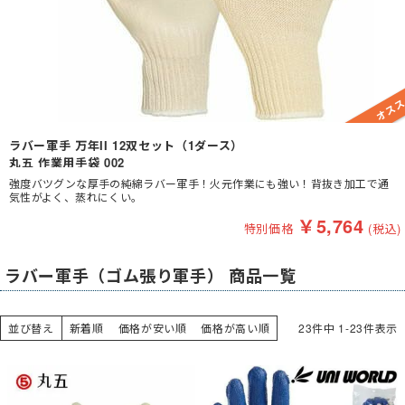
ラバー軍手 万年II 12双セット（1ダース）
丸五 作業用手袋 002
強度バツグンな厚手の純綿ラバー軍手！火元作業にも強い！背抜き加工で通
気性がよく、蒸れにくい。
￥
5,764
特別価格
(税込)
ラバー軍手（ゴム張り軍手） 商品一覧
並び替え
新着順
価格が安い順
価格が高い順
23
件中
1
-
23
件表示