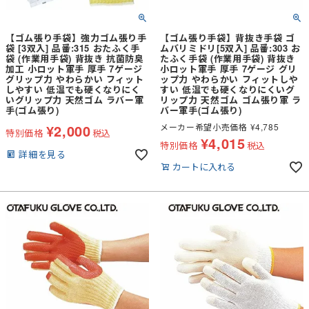
【ゴム張り手袋】強力ゴム張り手
【ゴム張り手袋】背抜き手袋 ゴ
袋 [3双入] 品番:315 おたふく手
ムバリミドリ[5双入] 品番:303 お
袋 (作業用手袋) 背抜き 抗菌防臭
たふく手袋 (作業用手袋) 背抜き
加工 小ロット軍手 厚手 7ゲージ
小ロット軍手 厚手 7ゲージ グリ
グリップ力 やわらかい フィット
ップ力 やわらかい フィットしや
しやすい 低温でも硬くなりにく
すい 低温でも硬くなりにくいグ
いグリップ力 天然ゴム ラバー軍
リップ力 天然ゴム ゴム張り軍 ラ
手(ゴム張り)
バー軍手(ゴム張り)
¥
2,000
メーカー希望小売価格
¥
4,785
特別価格
税込
¥
4,015
特別価格
税込
詳細を見る
カートに入れる