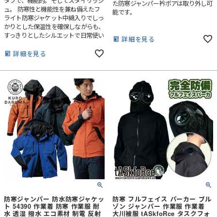
タフで、機能的。そしてスタイリッシ
た防寒ジャンパー衿ボアは取り外し可
ュ。 防寒性と機能性を兼ね備えたフ
能です。
ライト防寒ジャケット中綿入りでしっ
かりとした保温性を確保しながらも、
すっきりとしたシルエットで日常使い
詳細を見る
にも取り入れやすいデザインです。袖
口や裾はリブ仕様で風の侵入を防ぎ、
詳細を見る
快適な着心地を実現大型ファスナーポ
ケットを採用することで収納力と存在
感を高め、さらに多数のポケットを備
えることで使い勝手も充実細部へのこ
だわりがシンプルながらも個性を際立
たせています。作業の現場でも、街中
でも。“機能美”をまとうという選択肢
を、あなたに。
防寒ジャンパー 防水防寒ジャケッ
防寒 フルフェイス パーカー ブル
ト 54390 作業着 防寒 作業服 耐
ゾン ジャンパー 作業服 作業着
水 透湿 撥水 エコ素材 制電 反射
大川被服 tASkfoRce タスクフォ