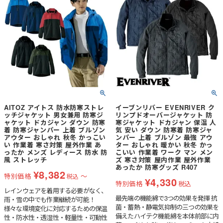
AITOZ アイトス 防水防寒ストレ
イーブンリバー EVENRIVER ク
ッチジャケット 男女兼用 防寒ジ
リンプドオーバージャケット 防
ャケット ドカジャン ダウン 防寒
寒ジャケット ドカジャン 保温 人
着 防寒ジャンパー 上着 ブルゾン
気 安い ダウン 防寒着 防寒ジャ
アウター おしゃれ 秋冬 かっこい
ンパー 上着 ブルゾン 最強 アウ
い 作業着 寒さ対策 屋外作業 あ
ター おしゃれ 暖かい 秋冬 かっ
ったか メンズ レディース 防水 防
こいい 作業着 ワーク マン メン
風 ストレッチ
ズ 寒さ対策 屋内作業 屋外作業
あったか 防寒グッズ R407
¥
8,382
特別価格
〜
税込
¥
4,330
特別価格
税込
レインウェアを着用する必要がなく、
最先端の機能綿で3つの効果を発揮 抗
雨・雪の中でも作業継続が可能！
菌・蓄熱・静電気抑制の三つの効果を
様々な環境変化に対応するための保温
備えたハイテク機能綿を本体前部に内
性・防水性・透湿性・軽量性・可動性