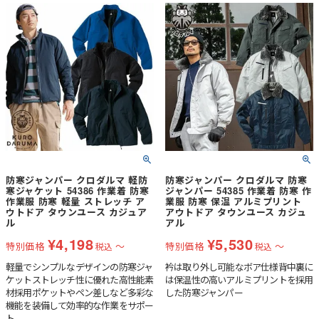
防寒ジャンパー クロダルマ 軽防
防寒ジャンパー クロダルマ 防寒
寒ジャケット 54386 作業着 防寒
ジャンパー 54385 作業着 防寒 作
作業服 防寒 軽量 ストレッチ ア
業服 防寒 保温 アルミプリント
ウトドア タウンユース カジュア
アウトドア タウンユース カジュ
ル
アル
¥
4,198
¥
5,530
特別価格
〜
特別価格
〜
税込
税込
軽量でシンプルなデザインの防寒ジャ
衿は取り外し可能なボア仕様背中裏に
ケットストレッチ性に優れた高性能素
は保温性の高いアルミプリントを採用
材採用ポケットやペン差しなど多彩な
した防寒ジャンパー
機能を装備して効率的な作業をサポー
ト