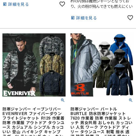
衿の内側は難燃ジャージとなってお
系の表裏きじでの切替デザインでミリ
詳細を見る
り、火の粉が飛んできても燃えにくい
タリーティスとを表現●切替部分に反
ので作業時の着用にもピッタリです。
射材をパイピング処理し暗所での視認
詳細を見る
性も考慮したデザイン※防風性を重視
したボンディング加工の為、ストレッ
チ性は軽微となります
防寒ジャンパー イーブンリバー
防寒ジャンパー バートル
EVENRIVER ファイバーダウン
BURTLE 防水防寒ジャケット
フライトジャケット R129 作業着
7620 作業着 防寒 作業服 ストレ
防寒 作業服 アウトドア タウンユ
ッチ 男女共用 おしゃれ カッコい
ース カジュアル シンプル カッコ
い 人気 ワーク アウトドア ディ
いい 登山 ハイキング キャンプ
リー タウンユース 制電 撥水 透