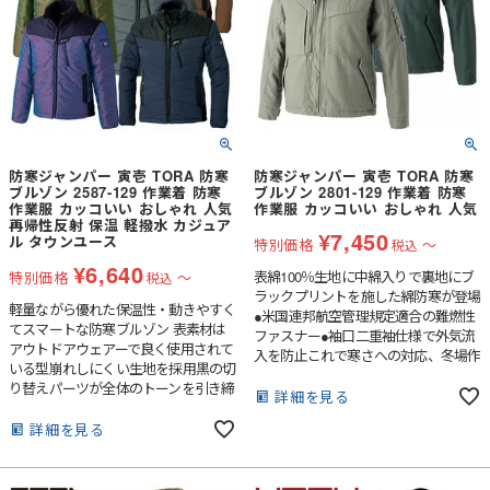
防寒ジャンパー 寅壱 TORA 防寒
防寒ジャンパー 寅壱 TORA 防寒
ブルゾン 2587-129 作業着 防寒
ブルゾン 2801-129 作業着 防寒
作業服 カッコいい おしゃれ 人気
作業服 カッコいい おしゃれ 人気
再帰性反射 保温 軽撥水 カジュア
¥
7,450
ル タウンユース
特別価格
〜
税込
¥
6,640
表綿100％生地に中綿入りで裏地にブ
特別価格
〜
税込
ラックプリントを施した綿防寒が登場
軽量ながら優れた保温性・動きやすく
●米国連邦航空管理規定適合の難燃性
てスマートな防寒ブルゾン 表素材は
ファスナー●袖口二重袖仕様で外気流
アウトドアウェアーで良く使用されて
入を防止これで寒さへの対応、冬場作
いる型崩れしにくい生地を採用黒の切
業への準備は整います。しかも好感度
り替えパーツが全体のトーンを引き締
のあるナチュラルなルックスに見えな
詳細を見る
めます。裏地のさりげないエンボス柄
い裏地もオリジナル
も注目です。
詳細を見る