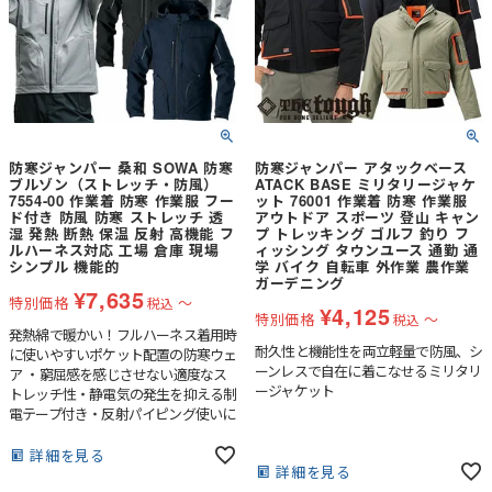
防寒ジャンパー 桑和 SOWA 防寒
防寒ジャンパー アタックベース
ブルゾン（ストレッチ・防風）
ATACK BASE ミリタリージャケ
7554-00 作業着 防寒 作業服 フー
ット 76001 作業着 防寒 作業服
ド付き 防風 防寒 ストレッチ 透
アウトドア スポーツ 登山 キャン
湿 発熱 断熱 保温 反射 高機能 フ
プ トレッキング ゴルフ 釣り フ
ルハーネス対応 工場 倉庫 現場
ィッシング タウンユース 通勤 通
シンプル 機能的
学 バイク 自転車 外作業 農作業
ガーデニング
¥
7,635
特別価格
〜
税込
¥
4,125
特別価格
〜
税込
発熱綿で暖かい！フルハーネス着用時
耐久性と機能性を両立軽量で防風、シ
に使いやすいポケット配置の防寒ウェ
ーンレスで自在に着こなせるミリタリ
ア ・窮屈感を感じさせない適度なス
ージャケット
トレッチ性・静電気の発生を抑える制
電テープ付き・反射パイピング使いに
よる高視認性・フルハーネス着用時に
使いやすいポケット配置・ポケット内
詳細を見る
詳細を見る
に落下防止用ループ付き・断熱性・保