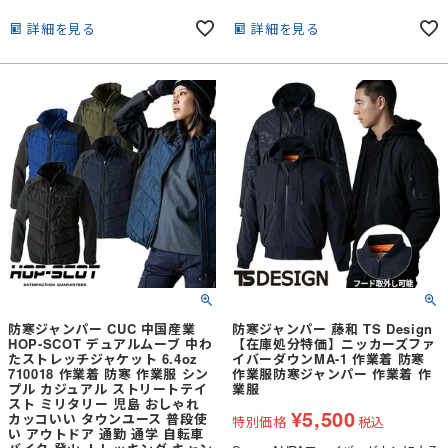
備える。とても軽く薄いボリューム感
薄いボリューム感で見た目のデザイン
で見た目のデザイン性もこだわり着ぶ
性もこだわり着ぶくれしないシルエッ
詳細を見る
詳細を見る
くれしないシルエットさらに随所に施
トさらに随所に施したデザインステッ
したデザインステッチがナチュラルに
チがナチュラルにオシャレさを上げ
オシャレさを上げる。コンパクトに丸
る。コンパクトに丸めることもでき、
めることもでき、持ち歩きにも便利。
持ち歩きにも便利。ほか、衿裏起毛ト
ほか、衿裏起毛トリコット、撥水加工
リコット、撥水加工仕様、ポケット袋
仕様、ポケット袋地に制電糸を織り込
地に制電糸を織り込んだタフタ生地採
んだタフタ生地採用、左胸内ポケッ
用、左胸内ポケット、刻印を施したオ
ト、刻印を施したオリジナルスライダ
リジナルスライダー、補強リベットな
ー、補強リベットなど細かい部分にも
ど細かい部分にもこだわりの付加機能
こだわりの付加機能が充実。
が充実
防寒ジャンパー CUC 中国産業
防寒ジャンパー 藤和 TS Design
HOP-SCOT デュアルムーブ 中わ
【在庫処分特価】ニッカーズファ
たストレッチジャケット 6.4oz
イバーダウンMA-1 作業着 防寒
710018 作業着 防寒 作業服 シン
作業服防寒ジャンパー 作業着 作
プル カジュアル ストリートテイ
業服
スト ミリタリー 児島 おしゃれ
¥
5,500
カッコいい タウンユース 普段使
特別価格
税込
い アウトドア 通勤 通学 自転車