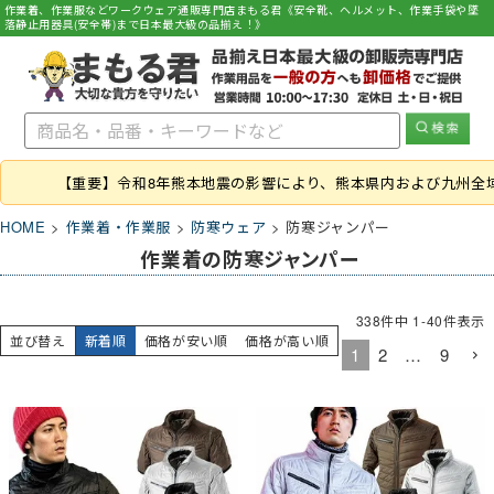
作業着、作業服などワークウェア通販専門店まもる君《安全靴、ヘルメット、作業手袋や墜
落静止用器具(安全帯)まで日本最大級の品揃え！》
【重要】令和8年熊本地震の影響により、熊本県内および九州全
HOME
作業着・作業服
防寒ウェア
防寒ジャンパー
作業着の防寒ジャンパー
338
件中
1
-
40
件表示
並び替え
新着順
価格が安い順
価格が高い順
1
2
…
9