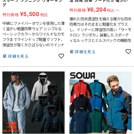
スポーツ ランニング ウォーキン
湿 防風 防寒 フード付き 暖かい
グ
¥
6,204
特別価格
〜
税込
¥
5,500
特別価格
税込
優れた防水透湿性を備える確かな防水
中綿にファイバーダウンを使用した薄
防寒力はそのままに軽量化をプラス
く温かい軽量防寒ウェア シンプルな
し、インナーに保温性の高い「サーモ
ベーシックカラーからワイルドなカモ
トロン ラジポカ」装着したスポーテ
フラまでラインナップ軽量でソフト、
ィなルックスとミルスペックの機能性
保温性が高くかさばらないのでインナ
をミックスしたバートル屈指のハイス
ーとしても着用でき、普段着やアウト
ペックアウター ・耐水性、透湿性、
詳細を見る
ドアなどでも多彩なシーンで着用可能
詳細を見る
防風性、撥水性すべてを網羅する2レ
イヤー高密度リップクロスを使用・耐
水圧15000mm、透湿性
15000g/m2/24hrsを備えるハイスペッ
クな機能素材・確かな防水防寒力はそ
のままに軽量化を実現し軽やかなフィ
ッティングが魅力的・縫い目からの水
の侵入を防ぐシームテープ加工・袖・
裾にライムリフレクター（反射材）を
配備し夜間の視認性をUP・保温性を
確保する「サーモトロン ラジポカ」
を背面に採用・男女ユニセックスの着
用に対応