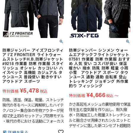
に4.5級を計測した高い表面強度を有
します。・表素材の構造により、通気
度=0.3ccに裏打ちされた快適な防風機
能を有します・シンプルな横キルトス
テッチの05番＆51番色、カジュアルな
ダイヤキルトステッチの88番＆89番
色、ポップテイストを極めた超音波圧
着（ピンソニック）方式を採用した90
番色の個性の異なる3タイプをライン
防寒ジャンパー アイズフロンティ
防寒ジャンパー シンメン ウォー
ナップ。・合皮ワッペンやワンポイン
ア I'Z FRONTIER ライトウォー
ムエアテックフライトジャケット
トピスでカジュアルなルックスを表
ムストレッチH.B.防寒ジャケット
07581 作業着 防寒 作業服 おすす
現。各種オリジナルファスナーやドッ
#9218 作業着 防寒 作業服 スタイ
め 人気 安い コスパが良い 保温
ト釦等、細部にまで拘りを追求してい
リッシュ オシャレ カッコいい ハ
暖かい 撥水 防風 防寒 軽量 小雨
イスペック 高機能 カジュアル タ
小雪 アウトドア スポーツ タウ
ます。
ウンユース 普段使い 動きやすい
ンユース 通勤 通勤 自転車 登山
アウトドア スポーツ
トレッキング ジョギング 外作業
釣り フィッシング
¥
5,478
特別価格
税込
¥
4,666
特別価格
〜
税込
防風、透湿、保温、軽量、ストレッチ
かさ高起毛メッシュの裏地使用で保温
現代の冬をベースに再解釈したハイテ
性を生む空気層を作り出し、耐久撥
クノロジー集合体の冬物アウターが完
水・防風加工した軽量ストレッチシェ
成I’Z史上初のセットアップ防寒モデル
ルと融合させ洗練されたシルエットと
・現代の冬における活動にフォーカス
デザインに落した新コンセプト超軽防
し生み出された先進性高い高機能ハイ
寒 ●中綿を使わない新発想の2レイヤ
ブリッド防寒アウター。・キルティン
詳細を見る