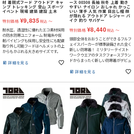
材 着脱式フード アウトドア キャ
ース 00308 長袖 秋冬 上着 動き
ンプ トレッキング 登山 スポーツ
やすい ナイロン おしゃれ かっこ
イベント 現場 建築 建設 土木
いい 薄手 人気 作業 目出し帽 顔
が隠れる アウトドア レジャー バ
¥
9,835
イク 釣り サバゲー
特別価格
〜
税込
¥
8,440
耐水圧、透湿性に優れたエコ素材採用
特別価格
〜
税込
の防水防寒ユニフォーム 制電糸や反
頭部全体をおおうことができるフルフ
射パイピングも採用し安全性にも配慮
ェイスパーカーが標準装備された全く
取り外し可能フードはヘルメットの上
新しい防寒着！ ミリタリーテイスト
からもかぶれる大きめサイズです。
ワークウエアのタスクフォースブラン
ドからまったく新しい防寒着がデビュ
詳細を見る
ーしました！頭部全体を覆うことので
きるフルフェイスパーカー標準装備。
詳細を見る
寒い日や釣り、スポーツ観戦など使い
方は無限大！