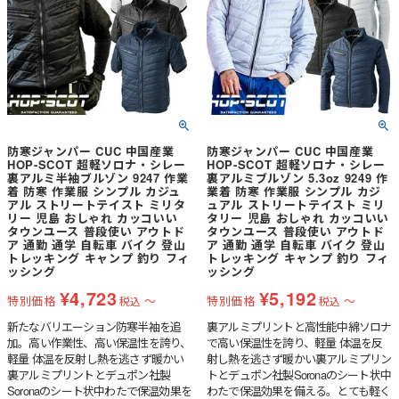
防寒ジャンパー CUC 中国産業
防寒ジャンパー CUC 中国産業
HOP-SCOT 超軽ソロナ・シレー
HOP-SCOT 超軽ソロナ・シレー
裏アルミ半袖ブルゾン 9247 作業
裏アルミブルゾン 5.3oz 9249 作
着 防寒 作業服 シンプル カジュ
業着 防寒 作業服 シンプル カジ
アル ストリートテイスト ミリタ
ュアル ストリートテイスト ミリ
リー 児島 おしゃれ カッコいい
タリー 児島 おしゃれ カッコいい
タウンユース 普段使い アウトド
タウンユース 普段使い アウトド
ア 通勤 通学 自転車 バイク 登山
ア 通勤 通学 自転車 バイク 登山
トレッキング キャンプ 釣り フィ
トレッキング キャンプ 釣り フィ
ッシング
ッシング
¥
4,723
¥
5,192
特別価格
〜
特別価格
〜
税込
税込
新たなバリエーション防寒半袖を追
裏アルミプリントと高性能中綿ソロナ
加。高い作業性、高い保温性を誇り、
で高い保温性を誇り、軽量 体温を反
軽量 体温を反射し熱を逃さず暖かい
射し熱を逃さず暖かい裏アルミプリン
裏アルミプリントとデュポン社製
トとデュポン社製Soronaのシート状中
Soronaのシート状中わたで保温効果を
わたで保温効果を備える。とても軽く