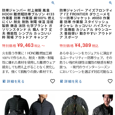
防寒ジャンパー 村上被服 鳳皇
防寒ジャンパー アイズフロンティ
HOOH 難燃軽防寒ブルゾン 4133
ア I'Z FRONTIER ダウニーメモ
作業着 防寒 作業服 綿100％ 燃え
リー防寒ジャケット #9050 作業
にくい 耐炎 耐熱 制電 保温 溶接
着 防寒 作業服 スタイリッシュ
製鉄 鋳造 消防 化学プラント ガ
オシャレ カッコいい ハイスペッ
ソリンスタンド 火 職人 タフ 丈
ク 高機能 カジュアル タウンユー
夫 機能性 シンプル カッコいい
ス 普段使い 動きやすい アウトド
粋 現場 アウトドア キャンプ
ア スポーツ
¥
9,463
¥
4,389
特別価格
〜
特別価格
税込
税込
火を扱う作業に！HONO難燃加工綿
あらゆるシーンをカジュアルに演出す
100％で作られた、耐炎・耐熱・制電
るユーティリティー防寒ウェア。その
性に優れた素材を使用した難燃ウェア
危うい程の利便性は魔性の魅惑を解き
接炎しても燃え上がることなく炭化し
放つ。 ・現代のウインターシーズン
ます。強くて肌触りの良い素材です。
においてシーンを選ばず対応可能なユ
制電性を備え肌にまとわりつかない着
ーティリティー防寒アイテム。・敢え
心地です。素材だけでなく、機能的に
て中綿を100g/?に抑え手軽に羽織れる
詳細を見る
詳細を見る
も防炎性を高めています。耐炎・耐
便利さが最大の魅力。表生地には細番
熱・耐電防止・保湿裏アルミ
手の糸を高密度に打ち込んだハリ感と
ピーチ起毛した上質な表面感により、
強度と高級感あるルックスを両立した
生地を採用し、防寒服としてのクオリ
ティーを高めています。・微起毛商品
も抗スナッグ性能、抗ピリング性能共