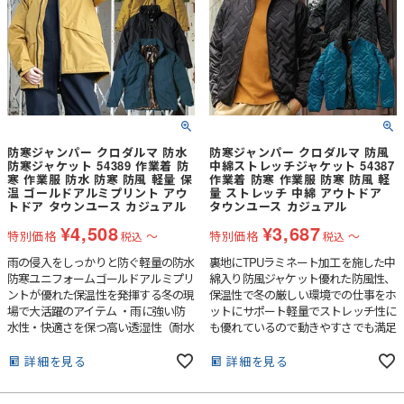
防寒ジャンパー クロダルマ 防水
防寒ジャンパー クロダルマ 防風
防寒ジャケット 54389 作業着 防
中綿ストレッチジャケット 54387
寒 作業服 防水 防寒 防風 軽量 保
作業着 防寒 作業服 防寒 防風 軽
温 ゴールドアルミプリント アウ
量 ストレッチ 中綿 アウトドア
トドア タウンユース カジュアル
タウンユース カジュアル
¥
4,508
¥
3,687
特別価格
〜
特別価格
〜
税込
税込
雨の侵入をしっかりと防ぐ軽量の防水
裏地にTPUラミネート加工を施した中
防寒ユニフォームゴールドアルミプリ
綿入り防風ジャケット優れた防風性、
ントが優れた保温性を発揮する冬の現
保温性で冬の厳しい環境での仕事をホ
場で大活躍のアイテム ・雨に強い防
ットにサポート軽量でストレッチ性に
水性・快適さを保つ高い透湿性（耐水
も優れているので動きやすさでも満足
圧：10000mm・透湿性：10000g/m2・
のアイテム
24h）魔法瓶効果で優れた保湿性を発
詳細を見る
詳細を見る
揮するアルミプリント