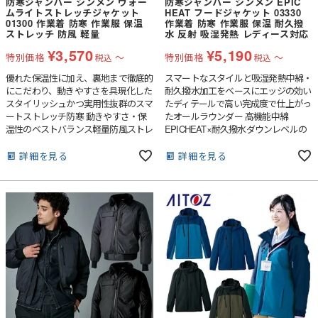
防寒ジャンパー シンメン ウォー
防寒ジャンパー シンメン EPIC
ムライトストレッチジャケット
HEAT フードジャケット 03330
01300 作業着 防寒 作業服 保温
作業着 防寒 作業服 保温 耐久撥
ストレッチ 防風 軽量
水 反射 吸湿発熱 レディース対応
¥
3,570
¥
5,190
特別価格
〜
特別価格
〜
税込
税込
優れた保温性に加え、裏地まで徹底的
スマートなスタイルと吸湿発熱中綿・
にこだわり、動きやすさを具現化した
耐久撥水加工をベースにエッジの効い
スタイリッシュかつ実用性抜群のスマ
たディテールで高い完成度で仕上がっ
ートストレッチ防寒 動きやすさ・保
たオールラウンダー 高機能中綿
温性のベストバランス軽量防風ストレ
EPICHEAT×耐久撥水ダウンレベルの
ッチラミネート素材と動きやすさを損
吸湿発熱性と消臭機能を兼備する再生
なわない裏地の最適配置で「使いやす
素材中綿「エピックヒート」を背中に
詳細を見る
詳細を見る
い」のベストアンサーに
採用50回洗濯後も効果が続き汚れにも
強い耐久撥水加工をプラス