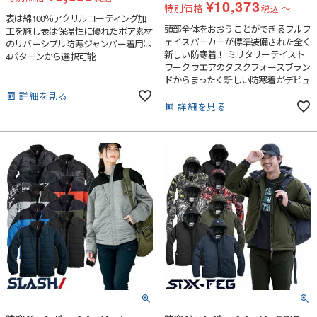
¥
10,373
特別価格
〜
税込
表は綿100％アクリルコーティング加
頭部全体をおおうことができるフルフ
工を施し表は保温性に優れたボア素材
ェイスパーカーが標準装備された全く
のリバーシブル防寒ジャンパー着用は
新しい防寒着！ ミリタリーテイスト
4パターンから選択可能
ワークウエアのタスクフォースブラン
ドからまったく新しい防寒着がデビュ
ーしました！頭部全体を覆うことので
詳細を見る
きるフルフェイスパーカー標準装備。
詳細を見る
寒い日や釣り、スポーツ観戦など使い
方は無限大！限定販売のためぜひお早
めにどうぞ。