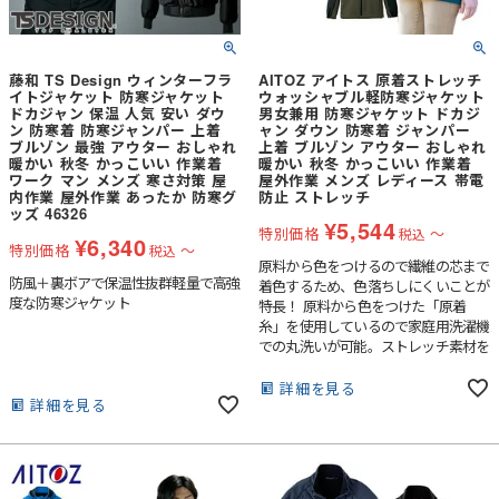
藤和 TS Design ウィンターフラ
AITOZ アイトス 原着ストレッチ
イトジャケット 防寒ジャケット
ウォッシャブル軽防寒ジャケット
ドカジャン 保温 人気 安い ダウ
男女兼用 防寒ジャケット ドカジ
ン 防寒着 防寒ジャンパー 上着
ャン ダウン 防寒着 ジャンパー
ブルゾン 最強 アウター おしゃれ
上着 ブルゾン アウター おしゃれ
暖かい 秋冬 かっこいい 作業着
暖かい 秋冬 かっこいい 作業着
ワーク マン メンズ 寒さ対策 屋
屋外作業 メンズ レディース 帯電
内作業 屋外作業 あったか 防寒グ
防止 ストレッチ
ッズ 46326
¥
5,544
特別価格
〜
税込
¥
6,340
特別価格
〜
税込
原料から色をつけるので繊維の芯まで
防風＋裏ボアで保温性抜群軽量で高強
着色するため、色落ちしにくいことが
度な防寒ジャケット
特長！ 原料から色をつけた「原着
糸」を使用しているので家庭用洗濯機
での丸洗いが可能。ストレッチ素材を
使用しているので動きやすい！
詳細を見る
詳細を見る