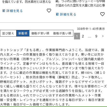
蔵。つぶれに強いボリューミーな中綿
を備えています。防水素材とは思えな
が温められた空気を大量に抱え込む事
いソフトタッチ！
で、長期間の着用でも保温性が落ちに
詳細を見る
くい。
詳細を見る
338
件中
1
-
40
件表示
並び替え
新着順
価格が安い順
価格が高い順
1
2
…
9
ネットショップ「まもる君」、作業服専門店へようこそ。当店では、国
内人気メーカーの作業服を数多く取り揃えております。寒い冬には欠か
せない防寒着（防寒ウェア）。ブルゾン、ジャンパーなど国内最大級の
ラインナップ。定番デザインはもちろん、普段着でも使える現場で一目
置かれるようなかっこいいスタイリッシュデザインまで取り揃えており
ます。さらに最近の作業服は機能も充実しております。綿100%（綿１０
０パーセント）、耐水防水撥水や帯電（静電気）防止、フード取外し、
野帳対応ポケット、大きいポケット、複数ポケットなどデザインだけで
なく嬉しい機能も盛りだくさんとなっております。様々なお客様のニーズ
を満たせるワークウェアが必ず見つかる店舗作りを目指しております。
まもる君はおしゃれでかっこいいおすすめの作業用ヘルメット・作業
服・安全靴・レインウェアを通販だからできる毎日が安い！毎日が激安
大特価！毎日がセール価格でご提供いたします。