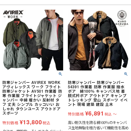
温性に優れたグラフェン・エアロゲル
発熱綿を使用・レディースサイズ対応
防寒ジャンパー AVIREX WORK
防寒ジャンパー 防寒ジャンパー
アヴィレックス ワーク フライト
54391 作業着 防寒 作業服 撥水
防寒ジャケット AV501 作業着 防
ボア 綿100％ キャンパス地 着
寒 作業服 フライトジャケット ジ
脱式衿ボア アウトドア キャンプ
ャンパー 中綿 暖かい 反射材 タ
トレッキング 登山 スポーツ イベ
フ 丈夫 シンプル カッコいい お
ント 現場 建築 建設 土木
しゃれ タウンユース アウトドア
¥
6,891
スポーツ
特別価格
〜
税込
¥
13,800
高い耐久性を誇る綿100％のキャンバ
特別価格
税込
ス生地無駄を極力省いて機能性を高め