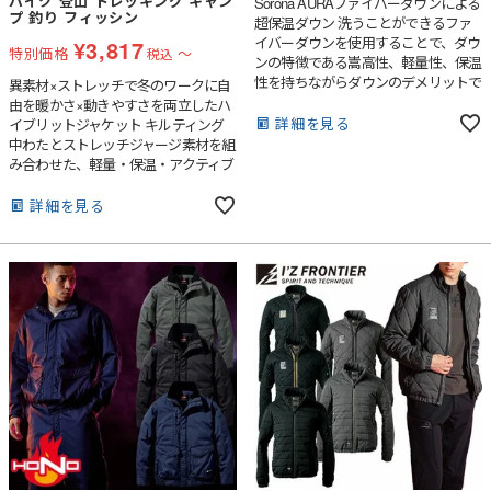
バイク 登山 トレッキング キャン
Sorona AURAファイバーダウンによる
プ 釣り フィッシン
超保温ダウン 洗うことができるファ
イバーダウンを使用することで、ダウ
¥
3,817
特別価格
〜
税込
ンの特徴である嵩高性、軽量性、保温
性を持ちながらダウンのデメリットで
異素材×ストレッチで冬のワークに自
ある水分や湿気に強い。左胸には縦フ
由を暖かさ×動きやすさを両立したハ
ァスナーポケットを採用し、オリジナ
詳細を見る
イブリットジャケット キルティング
ルシリコンワッペンが付いている。両
中わたとストレッチジャージ素材を組
脇フラップポケットはファイバーダウ
み合わせた、軽量・保温・アクティブ
ンの特性を活かしたふっくら感のある
な中わたジャケット袖と脇は動きやす
デザイン。襟は高めのスタンドカラー
いストレッチ切替で、スポーツや作
詳細を見る
で襟裏フリース仕様、チンガード付
業、アウトドアまで幅広く対応。ファ
き。縫製糸による静電気ケア。
ッション性と機能性を兼ね備えた冬の
新定番。