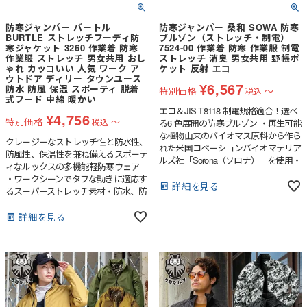
防寒ジャンパー バートル
防寒ジャンパー 桑和 SOWA 防寒
BURTLE ストレッチフーディ防
ブルゾン（ストレッチ・制電）
寒ジャケット 3260 作業着 防寒
7524-00 作業着 防寒 作業服 制電
作業服 ストレッチ 男女共用 おし
ストレッチ 消臭 男女共用 野帳ポ
ゃれ カッコいい 人気 ワーク ア
ケット 反射 エコ
ウトドア ディリー タウンユース
¥
6,567
防水 防風 保温 スポーティ 脱着
特別価格
〜
税込
式フード 中綿 暖かい
エコ＆JIS T8118 制電規格適合！選べ
¥
4,756
特別価格
〜
税込
る6 色展開の防寒ブルゾン ・再生可能
な植物由来のバイオマス原料から作ら
クレージーなストレッチ性と防水性、
れた米国コベーションバイオマテリア
防風性、保温性を兼ね備えるスポーテ
ルズ社「Sorona（ソロナ）」を使用・
ィなルックスの多機能軽防寒ウェア
窮屈感を感じさせない適度なストレッ
・ワークシーンでタフな動きに適応す
チ性・JIS T8118規格適合の制電性商
詳細を見る
るスーパーストレッチ素材・防水、防
品・反射パイピングによる高視認性・
風性に優れるラミネート加工とライニ
レディースサイズ対応商品
ングのマイクロフリースが高い保温性
詳細を見る
を確保・男女ユニセックスの着用に対
応