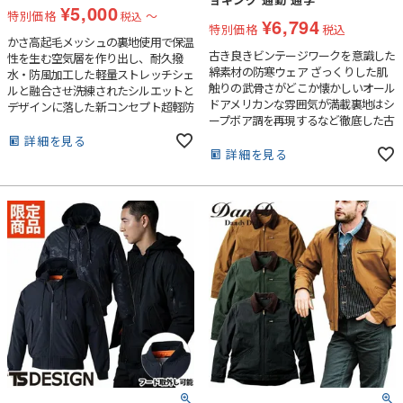
¥
5,000
級感を表現。3D光沢シリコンプリン
特別価格
〜
税込
¥
6,794
特別価格
税込
トやワンポイントネーム等も効果的に
かさ高起毛メッシュの裏地使用で保温
使用し更なるデザイン性をアップ。・
古き良きビンテージワークを意識した
性を生む空気層を作り出し、耐久撥
レタリングロゴプリントが施された前
綿素材の防寒ウェア ざっくりした肌
水・防風加工した軽量ストレッチシェ
立てピスロンファスナーが先進性をア
触りの武骨さがどこか懐かしいオール
ルと融合させ洗練されたシルエットと
ピールする。脇ポケットロにはコイル
ドアメリカンな雰囲気が満載裏地はシ
デザインに落した新コンセプト超軽防
ファスナーを内蔵し機能性を向上。
ープボア調を再現するなど徹底した古
寒 ●中綿を使わない新発想の２レイヤ
着感を演出しっかりした綿100％素材
ー超軽量防寒ガーメント●裏地のかさ
詳細を見る
に裏ボアをチョイス
詳細を見る
高に起毛したメッシュが空気層を作り
調温効果を発揮●軽量感とツッパリ感
皆無のストレッチ性でさらっと楽な着
心地