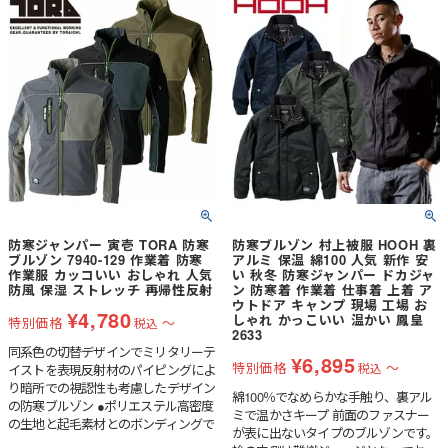
防寒ジャンパー 寅壱 TORA 防寒
防寒ブルゾン 村上被服 HOOH 裏
ブルゾン 7940-129 作業着 防寒
アルミ 保温 綿100 人気 新作 安
作業服 カッコいい おしゃれ 人気
い 秋冬 防寒ジャンパー ドカジャ
防風 保湿 ストレッチ 再帰性反射
ン 防寒着 作業着 仕事着 上着 ア
ウトドア キャンプ 現場 工場 お
¥
4,780
しゃれ かっこいい 温かい 鳳皇
特別価格
〜
税込
2633
同系色の切替デザインでミリタリーテ
¥
6,895
特別価格
〜
税込
イストを表現反射材のパイピングによ
り暗所での視認性も考慮したデザイン
綿100％でなめらかな手触り、裏アル
の防寒ブルゾン ●ポリエステル高密度
ミで温かさキープ 前面のファスナー
の生地と起毛素材とのボンディングで
が表に出ないタイプのブルゾンです。
防風性と保湿性をしっかり確保●同色