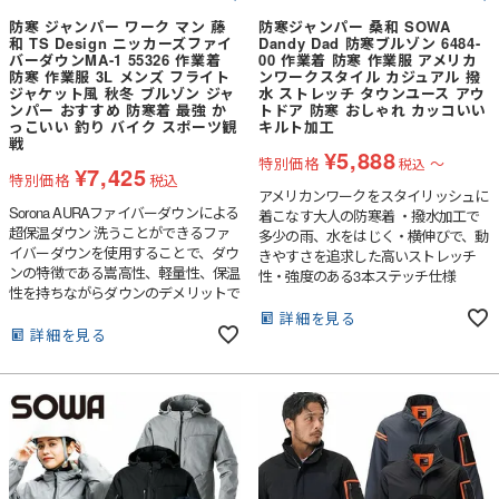
防寒 ジャンパー ワーク マン 藤
防寒ジャンパー 桑和 SOWA
和 TS Design ニッカーズファイ
Dandy Dad 防寒ブルゾン 6484-
バーダウンMA-1 55326 作業着
00 作業着 防寒 作業服 アメリカ
防寒 作業服 3L メンズ フライト
ンワークスタイル カジュアル 撥
ジャケット風 秋冬 ブルゾン ジャ
水 ストレッチ タウンユース アウ
ンパー おすすめ 防寒着 最強 か
トドア 防寒 おしゃれ カッコいい
っこいい 釣り バイク スポーツ観
キルト加工
戦
¥
5,888
特別価格
〜
税込
¥
7,425
特別価格
税込
アメリカンワークをスタイリッシュに
Sorona AURAファイバーダウンによる
着こなす大人の防寒着 ・撥水加工で
超保温ダウン 洗うことができるファ
多少の雨、水をはじく・横伸びで、動
イバーダウンを使用することで、ダウ
きやすさを追求した高いストレッチ
ンの特徴である嵩高性、軽量性、保温
性・強度のある3本ステッチ仕様
性を持ちながらダウンのデメリットで
ある水分や湿気に強い。左胸には縦フ
詳細を見る
ァスナーポケットを採用し、オリジナ
詳細を見る
ルシリコンワッペンが付いている。両
脇フラップポケットはファイバーダウ
ンの特性を活かしたふっくら感のある
デザイン。襟は高めのスタンドカラー
で襟裏フリース仕様、チンガード付
き。縫製糸による静電気ケア。