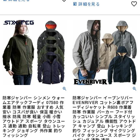
ー超軽量防寒ガーメント●裏地のかさ
詳細を見る
グパーツには表地、裏地共に適度なス
高に起毛したメッシュが空気層を作り
トレッチ性能を有した生地を使用し一
調温効果を発揮●軽量感とツッパリ感
定程度の動き易さを確保。中綿には蓄
皆無のストレッチ性でさらっと楽な着
熱性能に優れた高機能綿
心地
SORONAAURAを使用。羽毛のような
軽さと暖かさに加え、伸縮性や弾力性
を有し型崩れも防ぎ水にも強いオール
マイティーな高機能性を発揮。植物性
由来樹脂を37%使用の環境にやさしい
エコロジーな中綿です。・商品表側に
はWR加工を施し一定程度の撥水機能
を有します。・本体別パーツの裏起毛
素材には布帛の強度と裏フリースの暖
かさを融合させた進化系最新マテリア
ルを使用。一般基準の約2倍の引裂き
強度を有し、抗ピリング性能、抗スナ
ッグ性能も共に5級をクリアした高堅
防寒ジャンパー シンメン ウォー
防寒ジャンパー イーブンリバー
牢性素材。裏起毛の生地組織が空気の
ムエアテックフーディ 07580 作
EVENRIVER コットン裏ボアフ
層を生み出し快適な保温性を実現しつ
業着 防寒 作業服 おすすめ 人気
ーディジャケット R608 作業着
つ、基準値をクリアした防風機能を有
安い コスパが良い 保温 暖かい
防寒 作業服 パーカー フード付
撥水 防風 防寒 軽量 小雨 小雪
カッコいい シンプル スタイリッ
しながらも絶妙な通気度でムレを軽
アウトドア スポーツ タウンユー
シュ カジュアル 機能性 アウトド
減。適度なストレッチ性能も有し型崩
ス 通勤 通勤 自転車 登山 トレッ
ア キャンプ 登山 トレッキング
れの少ない快適な着心地を実現しま
キング ジョギング 外作業 釣り
釣り フィッシング サイクリング
す。・シンプルデザインに映えるダブ
フィッシング
バイク タウンユース スポーツ ジ
ルラバーシリコンシートが先進性と高
ョギング 通勤 通学