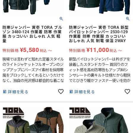
防寒ジャンパー 寅壱 TORA ブル
防寒ジャンパー 寅壱 TORA 新型
ゾン 3480-124 作業着 防寒 作業
パイロットジャンパー 2530-129
服 カッコいい おしゃれ 人気 軽
作業着 防寒 作業服 カッコいい
量
おしゃれ 人気 制電 保温 2WAY
¥
5,580
¥
11,000
特別価格
〜
特別価格
〜
税込
税込
現場では言わずと知れた定番スタイル
新型パイロットジャンパーは衿ボアを
のライトジャケットフルオープンのジ
装着したスタンドカラー 首回りのフ
ップアップにバーズアイ素材を採用寒
ィット感を高め防寒性もアップ3Mシ
風をブロックしてくれるというだけで
ンサレートの裏キルト仕様だから軽快
なく、独自の光沢感は都会的な着こな
でとびきり暖かファスナー使いを効か
しにもマッチします。 ●軽量でタフな
せたモダンなデザインも着こなしシー
ポリエステル素材●すぐれたイージー
ンを大きく拡大しそうです。まさに秋
詳細を見る
詳細を見る
ケア性●光沢感のあるバーズアイ
冬の救世主となるアイテムといえま
す。