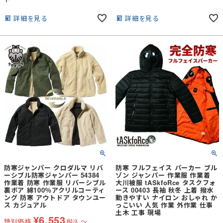
詳細を見る
詳細を見る
防寒ジャンパー クロダルマ リバ
防寒 フルフェイス パーカー ブル
ーシブル防寒ジャンパー 54384
ゾン ジャンパー 作業服 作業着
作業着 防寒 作業服 リバーシブル
大川被服 tASkfoRce タスクフォ
裏ボア 綿100％アクリルコーティ
ース 00403 長袖 秋冬 上着 撥水
ング 防寒 アウトドア タウンユー
動きやすい ナイロン おしゃれ か
ス カジュアル
っこいい 人気 作業 外作業 仕事
土木 工事 現場
¥
6,553
特別価格
〜
税込